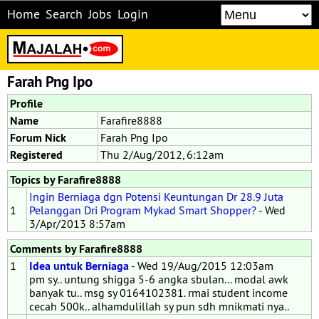
Home
Search
Jobs
Login
Farah Png Ipo
Profile
Name
Farafire8888
Forum Nick
Farah Png Ipo
Registered
Thu 2/Aug/2012, 6:12am
Topics by Farafire8888
Ingin Berniaga dgn Potensi Keuntungan Dr 28.9 Juta
1
Pelanggan Dri Program Mykad Smart Shopper?
- Wed
3/Apr/2013 8:57am
Comments by Farafire8888
1
Idea untuk Berniaga
- Wed 19/Aug/2015 12:03am
pm sy.. untung shigga 5-6 angka sbulan... modal awk
banyak tu.. msg sy 0164102381. rmai student income
cecah 500k.. alhamdulillah sy pun sdh mnikmati nya..