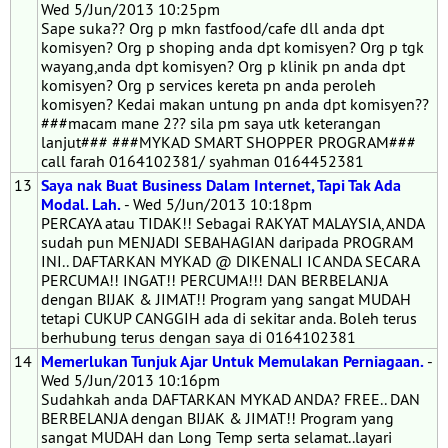
Wed 5/Jun/2013 10:25pm
Sape suka?? Org p mkn fastfood/cafe dll anda dpt
komisyen? Org p shoping anda dpt komisyen? Org p tgk
wayang,anda dpt komisyen? Org p klinik pn anda dpt
komisyen? Org p services kereta pn anda peroleh
komisyen? Kedai makan untung pn anda dpt komisyen??
###macam mane 2?? sila pm saya utk keterangan
lanjut### ###MYKAD SMART SHOPPER PROGRAM###
call farah 0164102381/ syahman 0164452381
13
Saya nak Buat Business Dalam Internet, Tapi Tak Ada
Modal. Lah.
- Wed 5/Jun/2013 10:18pm
PERCAYA atau TIDAK!! Sebagai RAKYAT MALAYSIA, ANDA
sudah pun MENJADI SEBAHAGIAN daripada PROGRAM
INI.. DAFTARKAN MYKAD @ DIKENALI IC ANDA SECARA
PERCUMA!! INGAT!! PERCUMA!!! DAN BERBELANJA
dengan BIJAK & JIMAT!! Program yang sangat MUDAH
tetapi CUKUP CANGGIH ada di sekitar anda. Boleh terus
berhubung terus dengan saya di 0164102381
14
Memerlukan Tunjuk Ajar Untuk Memulakan Perniagaan.
-
Wed 5/Jun/2013 10:16pm
Sudahkah anda DAFTARKAN MYKAD ANDA? FREE.. DAN
BERBELANJA dengan BIJAK & JIMAT!! Program yang
sangat MUDAH dan Long Temp serta selamat..layari