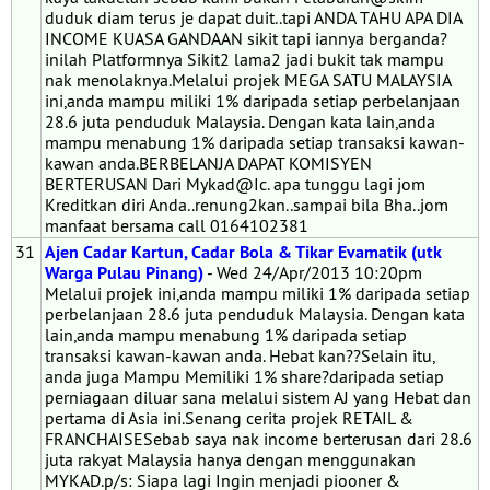
duduk diam terus je dapat duit..tapi ANDA TAHU APA DIA
INCOME KUASA GANDAAN sikit tapi iannya berganda?
inilah Platformnya Sikit2 lama2 jadi bukit tak mampu
nak menolaknya.Melalui projek MEGA SATU MALAYSIA
ini,anda mampu miliki 1% daripada setiap perbelanjaan
28.6 juta penduduk Malaysia. Dengan kata lain,anda
mampu menabung 1% daripada setiap transaksi kawan-
kawan anda.BERBELANJA DAPAT KOMISYEN
BERTERUSAN Dari Mykad@Ic. apa tunggu lagi jom
Kreditkan diri Anda..renung2kan..sampai bila Bha..jom
manfaat bersama call 0164102381
31
Ajen Cadar Kartun, Cadar Bola & Tikar Evamatik (utk
Warga Pulau Pinang)
- Wed 24/Apr/2013 10:20pm
Melalui projek ini,anda mampu miliki 1% daripada setiap
perbelanjaan 28.6 juta penduduk Malaysia. Dengan kata
lain,anda mampu menabung 1% daripada setiap
transaksi kawan-kawan anda. Hebat kan??Selain itu,
anda juga Mampu Memiliki 1% share?daripada setiap
perniagaan diluar sana melalui sistem AJ yang Hebat dan
pertama di Asia ini.Senang cerita projek RETAIL &
FRANCHAISESebab saya nak income berterusan dari 28.6
juta rakyat Malaysia hanya dengan menggunakan
MYKAD.p/s: Siapa lagi Ingin menjadi piooner &