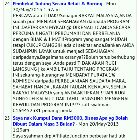
24
Pembekal Tudung Secara Retail & Borong
- Mon
20/May/2013 1:32am
PERCAYA atau TIDAK!!Sebagai RAKYAT MALAYSIA, ANDA
sudah pun MENJADI SEBAHAGIAN daripada PROGRAM
INI..DAFTARKAN MYKAD @ DIKENALI IC ANDA SECARA
PERCUMA!!INGAT!! PERCUMA!!! DAN BERBELANJA
dengan BIJAK & JIMAT!!Program yang sangat MUDAH
tetapi CUKUP CANGGIH ada di sekitar anda.Bahkan ANDA
SUDAHPUN LAYAK untuk menjadi SEBAHAGIAN
daripadanya.Bagaimana caranya??Boleh terus berhubung
terus dengan saya .Anda pasti TIDAK AKAN RUGI
LANGSUNG jika AMBIL TAHU TENTANG PROGRAM
INI.sekurang-kurangnya MENDAPAT PURATA 1%
KOMISEN daripada PERBELANJAAN SAUDARA-MARA,
SAHABAT HANDAI, RAKAN TAULAN, KENALAN, SEMUA
RAKYAT MALAYSIA yang ANDA AKTIFKAN!!!TAPI RUGI
SUNGGUH KALAU TIDAK TAHU LANGSUNG MENGENAI
KEWUJUDAN PROGRAM INI!!!?? call syahman
0164452381 penang-perda
25
Saya nak Kumpul Dana RM5000, Bisnes Apa yg Boleh
Dibuat Dalam Masa 3 Bulan?
- Mon 20/May/2013
1:29am
Saya syahman drp Affiliate Junction berbesar hati utk