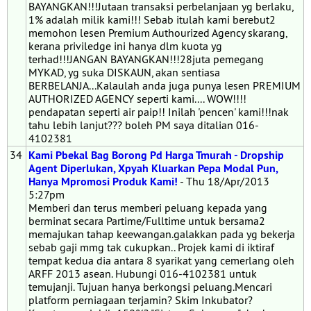
BAYANGKAN!!!Jutaan transaksi perbelanjaan yg berlaku,
1% adalah milik kami!!! Sebab itulah kami berebut2
memohon lesen Premium Authourized Agency skarang,
kerana priviledge ini hanya dlm kuota yg
terhad!!!JANGAN BAYANGKAN!!!28juta pemegang
MYKAD, yg suka DISKAUN, akan sentiasa
BERBELANJA...Kalaulah anda juga punya lesen PREMIUM
AUTHORIZED AGENCY seperti kami.... WOW!!!!
pendapatan seperti air paip!! Inilah 'pencen' kami!!!nak
tahu lebih lanjut??? boleh PM saya ditalian 016-
4102381
34
Kami Pbekal Bag Borong Pd Harga Tmurah - Dropship
Agent Diperlukan, Xpyah Kluarkan Pepa Modal Pun,
Hanya Mpromosi Produk Kami!
- Thu 18/Apr/2013
5:27pm
Memberi dan terus memberi peluang kepada yang
berminat secara Partime/Fulltime untuk bersama2
memajukan tahap keewangan.galakkan pada yg bekerja
sebab gaji mmg tak cukupkan.. Projek kami di iktiraf
tempat kedua dia antara 8 syarikat yang cemerlang oleh
ARFF 2013 asean. Hubungi 016-4102381 untuk
temujanji. Tujuan hanya berkongsi peluang.Mencari
platform perniagaan terjamin? Skim Inkubator?