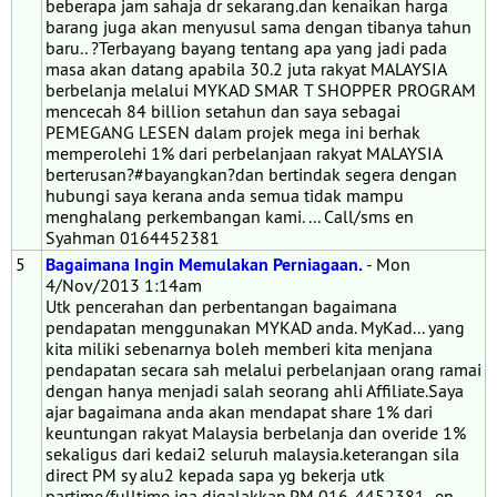
beberapa jam sahaja dr sekarang.dan kenaikan harga
barang juga akan menyusul sama dengan tibanya tahun
baru.. ?Terbayang bayang tentang apa yang jadi pada
masa akan datang apabila 30.2 juta rakyat MALAYSIA
berbelanja melalui MYKAD SMAR T SHOPPER PROGRAM
mencecah 84 billion setahun dan saya sebagai
PEMEGANG LESEN dalam projek mega ini berhak
memperolehi 1% dari perbelanjaan rakyat MALAYSIA
berterusan?#bayangkan?dan bertindak segera dengan
hubungi saya kerana anda semua tidak mampu
menghalang perkembangan kami. ... Call/sms en
Syahman 0164452381
5
Bagaimana Ingin Memulakan Perniagaan.
- Mon
4/Nov/2013 1:14am
Utk pencerahan dan perbentangan bagaimana
pendapatan menggunakan MYKAD anda. MyKad... yang
kita miliki sebenarnya boleh memberi kita menjana
pendapatan secara sah melalui perbelanjaan orang ramai
dengan hanya menjadi salah seorang ahli Affiliate.Saya
ajar bagaimana anda akan mendapat share 1% dari
keuntungan rakyat Malaysia berbelanja dan overide 1%
sekaligus dari kedai2 seluruh malaysia.keterangan sila
direct PM sy alu2 kepada sapa yg bekerja utk
partime/fulltime jga digalakkan.PM 016-4452381- en