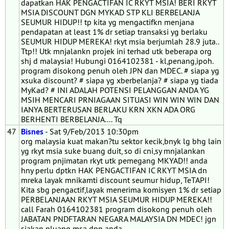
dapatkan HAK PENGACTIFAN IC RKYT MSIA! BERI RKYT
MSIA DISCOUNT DGN MYKAD STP KLI BERBELANJA
SEUMUR HIDUP!! tp kita yg mengactifkn menjana
pendapatan at least 1% dr setiap transaksi yg berlaku
SEUMUR HIDUP MEREKA! rkyt msia berjumlah 28.9 juta..
Ttp!! Utk mnjalankn projek ini terhad utk beberapa org
shj d malaysia! Hubungi 0164102381 - kl,penang,ipoh.
program disokong penuh oleh JPN dan MDEC. # siapa yg
xsuka discount? # siapa yg xberbelanja? # siapa yg tiada
MyKad? # INI ADALAH POTENSI PELANGGAN ANDA YG
MSIH MENCARI PRNIAGAAN SITUASI WIN WIN WIN DAN
IANYA BERTERUSAN BERLAKU KRN XKN ADA ORG
BERHENTI BERBELANJA.... Tq
47
Bisnes
- Sat 9/Feb/2013 10:30pm
org malaysia kuat makan?tu sektor kecik,bnyk lg bhg lain
yg rkyt msia suke buang duit, so di cni,sy mnjalankan
program pnjimatan rkyt utk pemegang MKYAD!! anda
hny perlu dptkn HAK PENGACTIFAN IC RKYT MSIA dn
mreka layak mnikamti discount seumur hidup, TeTAPI!
Kita sbg pengactif,layak menerima komisyen 1% dr setiap
PERBELANJAAN RKYT MSIA SEUMUR HIDUP MEREKA!!
call Farah 0164102381 program disokong penuh oleh
JABATAN PNDFTARAN NEGARA MALAYSIA DN MDEC! jgn
siakan pluang msa dpn anda.