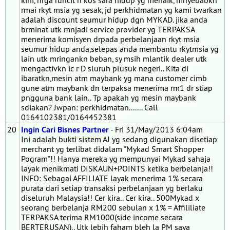
kini, hrga runcit n kos sara hidup yg menaik, mnyebabkn
rmai rkyt msia yg sesak, jd perkhidmatan yg kami twarkan
adalah discount seumur hidup dgn MYKAD. jika anda
brminat utk mnjadi service provider yg TERPAKSA
menerima komisyen drpada perbelanjaan rkyt msia
seumur hidup anda,selepas anda membantu rkytmsia yg
lain utk mringankn beban, sy msih mlantik dealer utk
mengactivkn ic r D sluruh plusuk negeri.. Kita di
ibaratkn,mesin atm maybank yg mana customer cimb
gune atm maybank dn terpaksa menerima rm1 dr stiap
pngguna bank lain.. Tp apakah yg mesin maybank
sdiakan? Jwpan: perkhidmatan....... Call
0164102381/0164452381
20
Ingin Cari Bisnes Partner
- Fri 31/May/2013 6:04am
Ini adalah bukti sistem AJ yg sedang digunakan disetiap
merchant yg terlibat didalam "Mykad Smart Shopper
Pogram"!! Hanya mereka yg mempunyai Mykad sahaja
layak menikmati DISKAUN+POINTS ketika berbelanja!!
INFO: Sebagai AFFILIATE layak menerima 1% secara
purata dari setiap transaksi perbelanjaan yg berlaku
diseluruh Malaysia!! Cer kira.. Cer kira.. 500Mykad x
seorang berbelanja RM200 sebulan x 1% = Affililiate
TERPAKSA terima RM1000(side income secara
BERTERUSAN).. Utk lebih faham bleh la PM saya