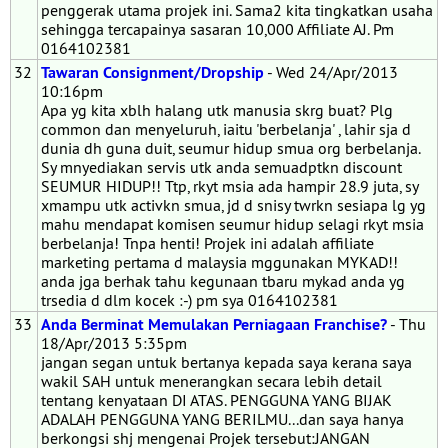
penggerak utama projek ini. Sama2 kita tingkatkan usaha
sehingga tercapainya sasaran 10,000 Affiliate AJ. Pm
0164102381
32
Tawaran Consignment/Dropship
- Wed 24/Apr/2013
10:16pm
Apa yg kita xblh halang utk manusia skrg buat? Plg
common dan menyeluruh, iaitu 'berbelanja' , lahir sja d
dunia dh guna duit, seumur hidup smua org berbelanja.
Sy mnyediakan servis utk anda semuadptkn discount
SEUMUR HIDUP!! Ttp, rkyt msia ada hampir 28.9 juta, sy
xmampu utk activkn smua, jd d snisy twrkn sesiapa lg yg
mahu mendapat komisen seumur hidup selagi rkyt msia
berbelanja! Tnpa henti! Projek ini adalah affiliate
marketing pertama d malaysia mggunakan MYKAD!!
anda jga berhak tahu kegunaan tbaru mykad anda yg
trsedia d dlm kocek :-) pm sya 0164102381
33
Anda Berminat Memulakan Perniagaan Franchise?
- Thu
18/Apr/2013 5:35pm
jangan segan untuk bertanya kepada saya kerana saya
wakil SAH untuk menerangkan secara lebih detail
tentang kenyataan DI ATAS. PENGGUNA YANG BIJAK
ADALAH PENGGUNA YANG BERILMU...dan saya hanya
berkongsi shj mengenai Projek tersebut:JANGAN