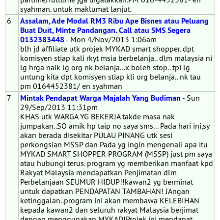
syahman. untuk maklumat lanjut.
6
Assalam, Ade Modal RM3 Ribu Ape Bisnes atau Peluang
Buat Duit, Minte Pandangan. Call atau SMS Segera
0132383448
- Mon 4/Nov/2013 1:06am
blh jd affiliate utk projek MYKAD smart shopper. dpt
komisyen stiap kali rkyt msia berbelanja.. dlm malaysia ni
lg hrga naik lg org nk belanja...x boleh stop.. tpi lg
untung kita dpt komisyen stiap kli org belanja.. nk tau
pm 0164452381/ en syahman
7
Mintak Pendapat Warga Majalah Yang Budiman
- Sun
29/Sep/2013 11:31pm
KHAS utk WARGA YG BEKERJA takde masa nak
jumpakan..SO amik hp taip no saya sms... Pada hari ini,sy
akan berada disekitar PULAU PINANG utk sesi
perkongsian MSSP dan Pada yg ingin mengenali apa itu
MYKAD SMART SHOPPER PROGRAM (MSSP) just pm saya
atau hubungi terus. program yg memberikan manfaat kpd
Rakyat Malaysia mendapatkan Penjimatan dlm
Perbelanjaan SEUMUR HIDUP!!kawan2 yg berminat
untuk dapatkan PENDAPATAN TAMBAHAN! JAngan
ketinggalan..program ini akan membawa KELEBIHAN
kepada kawan2 dan seluruh rakyat Malaysia berjimat
dengan menggunakan MYKAD!Projek ini mendapat