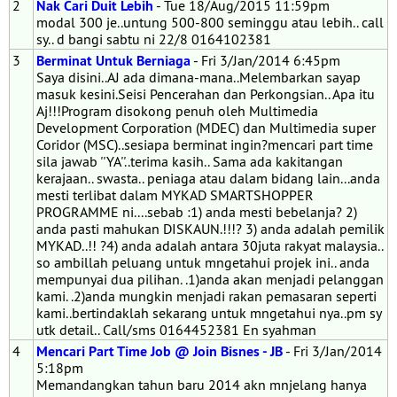
2
Nak Cari Duit Lebih
- Tue 18/Aug/2015 11:59pm
modal 300 je..untung 500-800 seminggu atau lebih.. call
sy.. d bangi sabtu ni 22/8 0164102381
3
Berminat Untuk Berniaga
- Fri 3/Jan/2014 6:45pm
Saya disini..AJ ada dimana-mana..Melembarkan sayap
masuk kesini.Seisi Pencerahan dan Perkongsian.. Apa itu
Aj!!!Program disokong penuh oleh Multimedia
Development Corporation (MDEC) dan Multimedia super
Coridor (MSC)..sesiapa berminat ingin?mencari part time
sila jawab ''YA''..terima kasih.. Sama ada kakitangan
kerajaan.. swasta.. peniaga atau dalam bidang lain...anda
mesti terlibat dalam MYKAD SMARTSHOPPER
PROGRAMME ni....sebab :1) anda mesti bebelanja? 2)
anda pasti mahukan DISKAUN.!!!? 3) anda adalah pemilik
MYKAD..!! ?4) anda adalah antara 30juta rakyat malaysia..
so ambillah peluang untuk mngetahui projek ini.. anda
mempunyai dua pilihan. .1)anda akan menjadi pelanggan
kami. .2)anda mungkin menjadi rakan pemasaran seperti
kami..bertindaklah sekarang untuk mngetahui nya..pm sy
utk detail.. Call/sms 0164452381 En syahman
4
Mencari Part Time Job @ Join Bisnes - JB
- Fri 3/Jan/2014
5:18pm
Memandangkan tahun baru 2014 akn mnjelang hanya