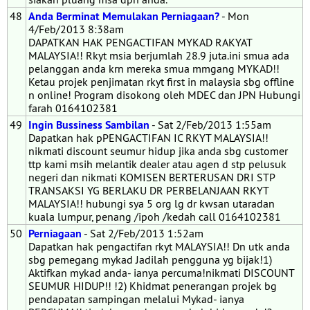
48
Anda Berminat Memulakan Perniagaan?
- Mon
4/Feb/2013 8:38am
DAPATKAN HAK PENGACTIFAN MYKAD RAKYAT
MALAYSIA!! Rkyt msia berjumlah 28.9 juta.ini smua ada
pelanggan anda krn mereka smua mmgang MYKAD!!
Ketau projek penjimatan rkyt first in malaysia sbg offline
n online! Program disokong oleh MDEC dan JPN Hubungi
farah 0164102381
49
Ingin Bussiness Sambilan
- Sat 2/Feb/2013 1:55am
Dapatkan hak pPENGACTIFAN IC RKYT MALAYSIA!!
nikmati discount seumur hidup jika anda sbg customer
ttp kami msih melantik dealer atau agen d stp pelusuk
negeri dan nikmati KOMISEN BERTERUSAN DRI STP
TRANSAKSI YG BERLAKU DR PERBELANJAAN RKYT
MALAYSIA!! hubungi sya 5 org lg dr kwsan utaradan
kuala lumpur, penang /ipoh /kedah call 0164102381
50
Perniagaan
- Sat 2/Feb/2013 1:52am
Dapatkan hak pengactifan rkyt MALAYSIA!! Dn utk anda
sbg pemegang mykad Jadilah pengguna yg bijak!1)
Aktifkan mykad anda- ianya percuma!nikmati DISCOUNT
SEUMUR HIDUP!! !2) Khidmat penerangan projek bg
pendapatan sampingan melalui Mykad- ianya