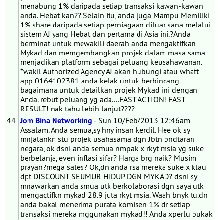
menabung 1% daripada setiap transaksi kawan-kawan
anda. Hebat kan?? Selain itu, anda juga Mampu Memiliki
1% share daripada setiap perniagaan diluar sana melalui
sistem AJ yang Hebat dan pertama di Asia ini.?Anda
berminat untuk mewakili daerah anda mengaktifkan
Mykad dan memgembangkan projek dalam masa sama
menjadikan platform sebagai peluang keusahawanan.
*wakil Authorized Agency AJ akan hubungi atau whatt
app 0164102381 anda kelak untuk berbincang
bagaimana untuk detailkan projek Mykad ini dengan
Anda. rebut peluang yg ada....FAST ACTION! FAST
RESULT! nak tahu lebih lanjut????
44
Jom Bina Networking
- Sun 10/Feb/2013 12:46am
Assalam. Anda semua,sy hny insan kerdil. Hee ok sy
mnjalankn stu projek usahasama dgn Jbtn pndtaran
negara, ok dsni anda semua nmpak x rkyt msia yg suke
berbelanja, even inflasi sifar? Harga brg naik? Musim
prayan?mega sales? Ok,dn anda rsa mereka suke x klau
dpt DISCOUNT SEUMUR HIDUP DGN MYKAD? dsni sy
mnawarkan anda smua utk berkolaborasi dgn saya utk
mengactifkn mykad 28.9 juta rkyt msia. Waah bnyk tu.dn
anda bakal menerima purata komisen 1% dr setiap
transaksi mereka mggunakan mykad!! Anda xperlu bukak