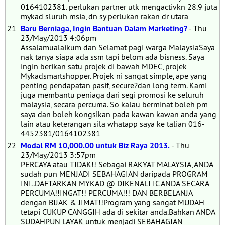
0164102381. perlukan partner utk mengactivkn 28.9 juta
mykad sluruh msia, dn sy perlukan rakan dr utara
21
Baru Berniaga, Ingin Bantuan Dalam Marketing?
- Thu
23/May/2013 4:06pm
Assalamualaikum dan Selamat pagi warga MalaysiaSaya
nak tanya siapa ada ssm tapi belom ada bisness. Saya
ingin berikan satu projek di bawah MDEC, projek
Mykadsmartshopper. Projek ni sangat simple, ape yang
penting pendapatan pasif, secure?dan long term. Kami
juga membantu peniaga dari segi promosi ke seluruh
malaysia, secara percuma. So kalau berminat boleh pm
saya dan boleh kongsikan pada kawan kawan anda yang
lain atau keterangan sila whatapp saya ke talian 016-
4452381/0164102381
22
Modal RM 10,000.00 untuk Biz Raya 2013.
- Thu
23/May/2013 3:57pm
PERCAYA atau TIDAK!! Sebagai RAKYAT MALAYSIA, ANDA
sudah pun MENJADI SEBAHAGIAN daripada PROGRAM
INI..DAFTARKAN MYKAD @ DIKENALI IC ANDA SECARA
PERCUMA!!INGAT!! PERCUMA!!! DAN BERBELANJA
dengan BIJAK & JIMAT!!Program yang sangat MUDAH
tetapi CUKUP CANGGIH ada di sekitar anda.Bahkan ANDA
SUDAHPUN LAYAK untuk menjadi SEBAHAGIAN