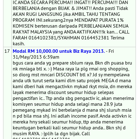
IC ANDA SECARA PERCUMA!! INGAT!! PERCUMA!!! DAN
BERBELANJA dengan BIJAK & JIMAT!! Anda pasti Tidak
AKAN RUGI LANGSUNG jika AMBIL TAHU TENTANG
PROGRAM INI.sekurang2nya MENDAPAT PURATA 1%
KOMISEN berterusan daripada PERBELANJAAN SEMUA
RAKYAT MALAYSIA yang ANDA AKTIFKAN!!!k kan... CALL
FARAH 0164102381/SYAHMAN 0164452381 Terima
kasih.
17
Modal RM 10,000.00 untuk Biz Raya 2013.
- Fri
31/May/2013 6:39am
bgus cara anda yg prepare sblum raya. Bkn dh puasa bru
nk mniaga btl x. :-) Masa raya la plg rmai org shopping,
so diorg mst mncari DISCOUNT btl x? Jd sy mempelawa
anda utk turut serta kami dlm satu projek MEGA d mana
kami dberi hak mengactivkn mykad rkyt msia, dn mereka
layak menerima discount seumur hidup selepas
pengactifan ic.. Ttp anda sbg pengactiv ic, akan menerima
komisyen seumur hidup anda selagi mana 28.9 juta
pemegang mykad ini berbelanja d mana shj sluruh msia
n pd bila msa shj. Ini adlah income pasif. Anda activkn ic
mereka hny sekali seumur hidup, ttp anda menerima
keuntugan berkali kali seumur hidup anda.. Bkn shj d
musim RAYA. :-)plih la dgn bijak. Call