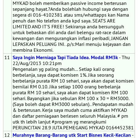
MYKAD boleh memberikan passive income berterusan
sepanjang hayat.?Anda bolehlah hubungi saya dengan
segera di 016-4102381 atau sms/whattapps kan Nama
penuh dan No telefon anda kpd saya. SEATS ARE
LIMITED AND IT'S FREE! Sekiranya anda bersungguh
untuk bebaskan diri anda dari belengu rat-race dalam
kewangan dan mengurangkan inflasi peribadi, JANGAN
LEPASKAN PELUANG INI. .p/s:Mari menuju kejayaan dan
membina Ekonomi.
11
Saya Ingin Merniaga Tapi Tiada Idea. Modal RM3k
- Thu
22/Aug/2013 10:21pm
Pengenalan yg paling mudah... Setiap kali orang
berbelanja, saya dapat komisen 1%. Jika seorang
berbelanja purata RM 10 sehari, saya akan dapat komisen
bernilai RM 0.10. Jika setiap 1000 orang berbelanja
purata RM 10 sehari, saya akan dapat komisen RM 100
sehari. Bayangkan jika sebulan RM 100 x 30 = RM3000.
(Saya boleh dapat RM3000 sebulan).. Pendapatan mudah
& berterusan. Kerja saya mudah cuma aktifkan MYKAD
dan daftar perniagaan berlesen seluruh Malaysia. # pm
utk th lebih lanjut #program yg merangkumi
PERUNCITAN 28.9 JUTA PEMEGANG MYKAD 0164452381
12
Murahnye Barang-Barang utk Start Bisnes Kecil-Kecilan
-