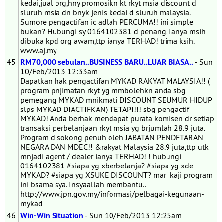
kedai,jual brg,hny promosikn kt rkyt msia discount d
sluruh msia dn bnyk jenis kedai d sluruh malaysia.
Sumore pengactifan ic adlah PERCUMA!! ini simple
bukan? Hubungi sy 0164102381 d penang. Ianya msih
dibuka kpd org awam,ttp ianya TERHAD! trima ksih.
www.aj.my
45
RM70,000 sebulan..BUSINESS BARU..LUAR BIASA..
- Sun
10/Feb/2013 12:33am
Dapatkan hak pengactifan MYKAD RAKYAT MALAYSIA!! (
program pnjimatan rkyt yg mmbolehkn anda sbg
pemegang MYKAD mnikmati DISCOUNT SEUMUR HIDUP
slps MYKAD DIACTIFKAN) TETAPI!!! sbg pengactif
MYKAD! Anda berhak mendapat purata komisen dr setiap
transaksi perbelanjaan rkyt msia yg brjumlah 28.9 juta.
Program disokong penuh oleh JABATAN PENDFTARAN
NEGARA DAN MDEC!! &rakyat Malaysia 28.9 juta,ttp utk
mnjadi agent / dealer ianya TERHAD! ! hubungi
0164102381 #siapa yg xberbelanja? #siapa yg xde
MYKAD? #siapa yg XSUKE DISCOUNT? mari kaji program
ini bsama sya. Insyaallah membantu..
http://www.jpn.gov.my/informasi/pelbagai-kegunaan-
mykad
46
Win-Win Situation
- Sun 10/Feb/2013 12:25am