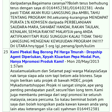
daripadanya.Bagaimana caranya??Boleh terus berhubung
terus dengan saya di 0164452381/0164102381 -Anda
pasti TIDAK AKAN RUGI LANGSUNG jika AMBIL TAHU
TENTANG PROGRAM INI.sekurang-kurangnya MENDAPAT
PURATA 1% KOMISEN daripada PERBELANJAAN
SAUDARA-MARA, SAHABAT HANDAI, RAKAN TAULAN,
KENALAN, SEMUA RAKYAT MALAYSIA yang ANDA
AKTIFKAN!!!TAPI RUGI SUNGGUH KALAU TIDAK TAHU
LANGSUNG MENGENAI KEWUJUDAN PROGRAM INI!!!?
Dri UTARA hny tggal 5 org lgi, penang/ipoh/kulim
23
Kami Pbekal Bag Borong Pd Harga Tmurah - Dropship
Agent Diperlukan, Xpyah Kluarkan Pepa Modal Pun,
Hanya Mpromosi Produk Kami!
- Mon 20/May/2013
1:37am
Assalamualaikum dan Selamat pagi warga MalaysiaSaya
nak tanya siapa ada ssm tapi belom ada bisness. Saya
ingin berikan satu projek di bawah MDEC, projek
Mykadsmartshopper. Projek ni sangat simple, ape yang
penting pendapatan pasif, secure?dan long term. Kami
juga membantu peniaga dari segi promosi ke seluruh
malaysia, secara percuma. So kalau berminat boleh pm
saya dan boleh kongsikan pada kawan kawan anda yang
lain atau keterangan sila call syahman 0164452381