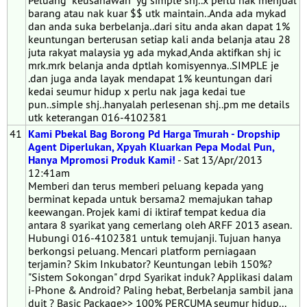
Peluang "keusahawan" yg simple shj..x perlu nak menjual
barang atau nak kuar $$ utk maintain..Anda ada mykad
dan anda suka berbelanja..dari situ anda akan dapat 1%
keuntungan berterusan setiap kali anda belanja atau 28
juta rakyat malaysia yg ada mykad,Anda aktifkan shj ic
mrk.mrk belanja anda dptlah komisyennya..SIMPLE je
.dan juga anda layak mendapat 1% keuntungan dari
kedai seumur hidup x perlu nak jaga kedai tue
pun..simple shj..hanyalah perlesenan shj..pm me details
utk keterangan 016-4102381
41
Kami Pbekal Bag Borong Pd Harga Tmurah - Dropship
Agent Diperlukan, Xpyah Kluarkan Pepa Modal Pun,
Hanya Mpromosi Produk Kami!
- Sat 13/Apr/2013
12:41am
Memberi dan terus memberi peluang kepada yang
berminat kepada untuk bersama2 memajukan tahap
keewangan. Projek kami di iktiraf tempat kedua dia
antara 8 syarikat yang cemerlang oleh ARFF 2013 asean.
Hubungi 016-4102381 untuk temujanji. Tujuan hanya
berkongsi peluang. Mencari platform perniagaan
terjamin? Skim Inkubator? Keuntungan lebih 150%?
"Sistem Sokongan" drpd Syarikat induk? Applikasi dalam
i-Phone & Android? Paling hebat, Berbelanja sambil jana
duit ? Basic Package>> 100% PERCUMA seumur hidup...