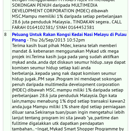
SOKONGAN PENUH daripada MULTIMEDIA
DEVELOPMENT CORPORATION (MDEC) dibawah
MSC.Mampu memiliki 1% daripada setiap perbelanjaan
28.6 juta penduduk Malaysia.. TINDAKAN segera.. CALL
FARAH 0164102381/ SYAH 0164452381
8
Peluang Untuk Rakan Kongsi Kedai Nasi Melayu di Pulau
Pinang
- Thu 26/Sep/2013 10:52pm
Terima kasih buat pihak Mdec, kerana telah memberi
mandat & kebenaran menggunakan Mykad utk mega
projek ini.Terima kasih juga pada yang sudah aktifkan
mykad anda..anda dpt diskaun seumur hidup..saya dapat
komisen seumur hidup setiap kali anda
berbelanja..kepada yang nak dapat komisen seumur
hidup jugak..PM saya .Program ini mendapat sokongan
penuh daripada multimedia development corporation
(MDEC) dibawah MSC. mampu miliki 1% daripada setiap
perbelanjaan 28.6 juta penduduk Malaysia. Dgn kata
lain,mampu menabung 1% drpd setiap transaksi kawan2
anda.juga Mampu miliki 1% share dpd setiap perniagaan
diluar sana.Sekiranya tuan/puan ingin mengetahui lebih
lanjut tentang program ini sila jawab "ya, partime dan
fulltime digalakkan utk dapatkan pendapatan
tambahan.. ~Ingat, Mykad Smart Shopper Programme by