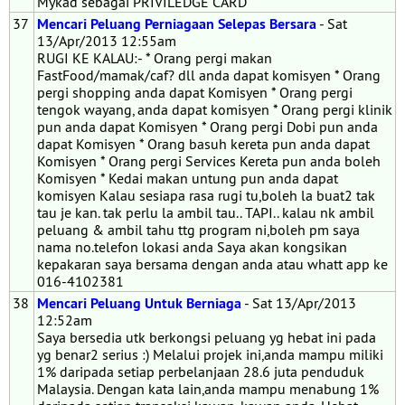
Mykad sebagai PRIVILEDGE CARD
37
Mencari Peluang Perniagaan Selepas Bersara
- Sat
13/Apr/2013 12:55am
RUGI KE KALAU:- * Orang pergi makan
FastFood/mamak/caf? dll anda dapat komisyen * Orang
pergi shopping anda dapat Komisyen * Orang pergi
tengok wayang, anda dapat komisyen * Orang pergi klinik
pun anda dapat Komisyen * Orang pergi Dobi pun anda
dapat Komisyen * Orang basuh kereta pun anda dapat
Komisyen * Orang pergi Services Kereta pun anda boleh
Komisyen * Kedai makan untung pun anda dapat
komisyen Kalau sesiapa rasa rugi tu,boleh la buat2 tak
tau je kan. tak perlu la ambil tau.. TAPI.. kalau nk ambil
peluang & ambil tahu ttg program ni,boleh pm saya
nama no.telefon lokasi anda Saya akan kongsikan
kepakaran saya bersama dengan anda atau whatt app ke
016-4102381
38
Mencari Peluang Untuk Berniaga
- Sat 13/Apr/2013
12:52am
Saya bersedia utk berkongsi peluang yg hebat ini pada
yg benar2 serius :) Melalui projek ini,anda mampu miliki
1% daripada setiap perbelanjaan 28.6 juta penduduk
Malaysia. Dengan kata lain,anda mampu menabung 1%