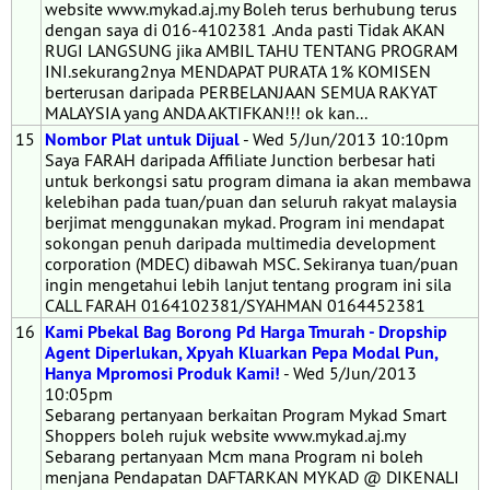
website www.mykad.aj.my Boleh terus berhubung terus
dengan saya di 016-4102381 .Anda pasti Tidak AKAN
RUGI LANGSUNG jika AMBIL TAHU TENTANG PROGRAM
INI.sekurang2nya MENDAPAT PURATA 1% KOMISEN
berterusan daripada PERBELANJAAN SEMUA RAKYAT
MALAYSIA yang ANDA AKTIFKAN!!! ok kan...
15
Nombor Plat untuk Dijual
- Wed 5/Jun/2013 10:10pm
Saya FARAH daripada Affiliate Junction berbesar hati
untuk berkongsi satu program dimana ia akan membawa
kelebihan pada tuan/puan dan seluruh rakyat malaysia
berjimat menggunakan mykad. Program ini mendapat
sokongan penuh daripada multimedia development
corporation (MDEC) dibawah MSC. Sekiranya tuan/puan
ingin mengetahui lebih lanjut tentang program ini sila
CALL FARAH 0164102381/SYAHMAN 0164452381
16
Kami Pbekal Bag Borong Pd Harga Tmurah - Dropship
Agent Diperlukan, Xpyah Kluarkan Pepa Modal Pun,
Hanya Mpromosi Produk Kami!
- Wed 5/Jun/2013
10:05pm
Sebarang pertanyaan berkaitan Program Mykad Smart
Shoppers boleh rujuk website www.mykad.aj.my
Sebarang pertanyaan Mcm mana Program ni boleh
menjana Pendapatan DAFTARKAN MYKAD @ DIKENALI