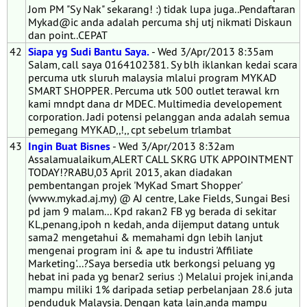
Jom PM "Sy Nak" sekarang! :) tidak lupa juga..Pendaftaran
Mykad@ic anda adalah percuma shj utj nikmati Diskaun
dan point..CEPAT
42
Siapa yg Sudi Bantu Saya.
- Wed 3/Apr/2013 8:35am
Salam, call saya 0164102381. Sy blh iklankan kedai scara
percuma utk sluruh malaysia mlalui program MYKAD
SMART SHOPPER. Percuma utk 500 outlet terawal krn
kami mndpt dana dr MDEC. Multimedia developement
corporation. Jadi potensi pelanggan anda adalah semua
pemegang MYKAD,,!,, cpt sebelum trlambat
43
Ingin Buat Bisnes
- Wed 3/Apr/2013 8:32am
Assalamualaikum,ALERT CALL SKRG UTK APPOINTMENT
TODAY!?RABU,03 April 2013, akan diadakan
pembentangan projek 'MyKad Smart Shopper'
(www.mykad.aj.my) @ AJ centre, Lake Fields, Sungai Besi
pd jam 9 malam... Kpd rakan2 FB yg berada di sekitar
KL,penang,ipoh n kedah, anda dijemput datang untuk
sama2 mengetahui & memahami dgn lebih lanjut
mengenai program ini & ape tu industri 'Affiliate
Marketing'...?Saya bersedia utk berkongsi peluang yg
hebat ini pada yg benar2 serius :) Melalui projek ini,anda
mampu miliki 1% daripada setiap perbelanjaan 28.6 juta
penduduk Malaysia. Dengan kata lain,anda mampu