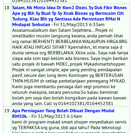
0164102381/0164452381
18
Salam, Nk Minta Idea Dr Kwn2 Disini. Sy Duk Fikir Bisnes
Ape yg Blh Sy Buat Tp Sy Xnak Bisnes yg Bermusim Cth
Tudung. Klau Blh yg Sentiasa Ade Pernintaan RMai N
Mndapat Smbutan
- Fri 31/May/2013 6:33am
Assalamualaikum dan Salam Sejahtera... Projek ni
xmelibatkn musim langsung kerana, anda pernah lihat
org ramai BERHENTI BERBELANJA WALAUPUN HRGA BRG
NAIK ATAU INFLASI SIFAR? Xpernahkn,, kt mana saja d
dunia semua org BERBELANJA. Xkira usia.. Saya nak tanya
siapa ada ssm tapi belom ada bisness. Saya ingin berikan
satu projek di bawah MDEC, projek Mykadsmartshopper.
Projek ni sangat simple, ape yang penting pendapatan
pasif, secure dan long term. Komisyen yg BERTERUSAN
TNPA MUSIM dr setiap perbelanjaan pemegang MYKAD.
Kami juga membantu peniaga dari segi promosi ke
seluruh malaysia, secara percuma.So kalau berminat
boleh pm saya dan boleh kongsikan pada kawan kawan
anda yang lain. Call sy 0164102381/0164452381
19
Apa Perniagaan Yang Boleh Dibuat Dengan Modal
RM50k.
- Fri 31/May/2013 6:14am
kami dr program mykad smart shoper mnyediakan servis
yg TERPAKSA org guna, sbb apa tahu? Pada teknologi