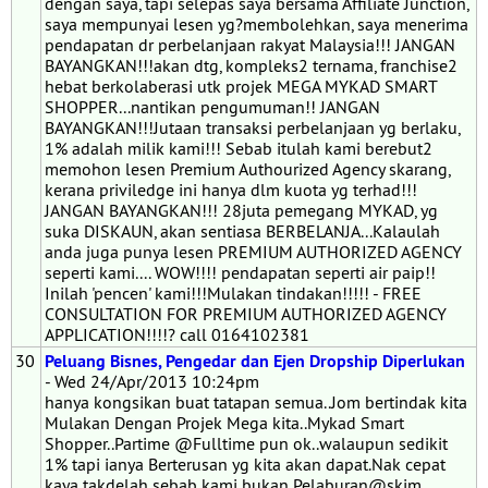
dengan saya, tapi selepas saya bersama Affiliate Junction,
saya mempunyai lesen yg?membolehkan, saya menerima
pendapatan dr perbelanjaan rakyat Malaysia!!! JANGAN
BAYANGKAN!!!akan dtg, kompleks2 ternama, franchise2
hebat berkolaberasi utk projek MEGA MYKAD SMART
SHOPPER...nantikan pengumuman!! JANGAN
BAYANGKAN!!!Jutaan transaksi perbelanjaan yg berlaku,
1% adalah milik kami!!! Sebab itulah kami berebut2
memohon lesen Premium Authourized Agency skarang,
kerana priviledge ini hanya dlm kuota yg terhad!!!
JANGAN BAYANGKAN!!! 28juta pemegang MYKAD, yg
suka DISKAUN, akan sentiasa BERBELANJA...Kalaulah
anda juga punya lesen PREMIUM AUTHORIZED AGENCY
seperti kami.... WOW!!!! pendapatan seperti air paip!!
Inilah 'pencen' kami!!!Mulakan tindakan!!!!! - FREE
CONSULTATION FOR PREMIUM AUTHORIZED AGENCY
APPLICATION!!!!? call 0164102381
30
Peluang Bisnes, Pengedar dan Ejen Dropship Diperlukan
- Wed 24/Apr/2013 10:24pm
hanya kongsikan buat tatapan semua..Jom bertindak kita
Mulakan Dengan Projek Mega kita..Mykad Smart
Shopper..Partime @Fulltime pun ok..walaupun sedikit
1% tapi ianya Berterusan yg kita akan dapat.Nak cepat
kaya takdelah sebab kami bukan Pelaburan@skim