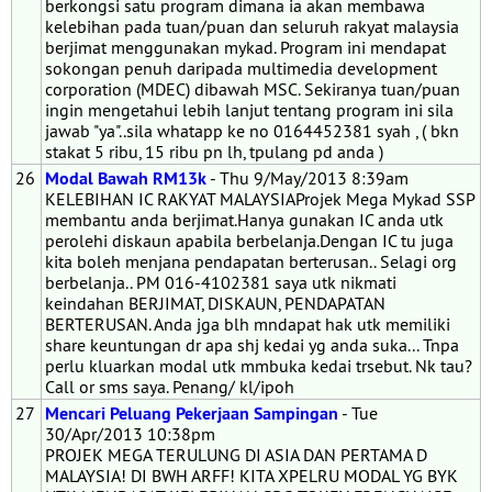
berkongsi satu program dimana ia akan membawa
kelebihan pada tuan/puan dan seluruh rakyat malaysia
berjimat menggunakan mykad. Program ini mendapat
sokongan penuh daripada multimedia development
corporation (MDEC) dibawah MSC. Sekiranya tuan/puan
ingin mengetahui lebih lanjut tentang program ini sila
jawab "ya"..sila whatapp ke no 0164452381 syah , ( bkn
stakat 5 ribu, 15 ribu pn lh, tpulang pd anda )
26
Modal Bawah RM13k
- Thu 9/May/2013 8:39am
KELEBIHAN IC RAKYAT MALAYSIAProjek Mega Mykad SSP
membantu anda berjimat.Hanya gunakan IC anda utk
perolehi diskaun apabila berbelanja.Dengan IC tu juga
kita boleh menjana pendapatan berterusan.. Selagi org
berbelanja.. PM 016-4102381 saya utk nikmati
keindahan BERJIMAT, DISKAUN, PENDAPATAN
BERTERUSAN. Anda jga blh mndapat hak utk memiliki
share keuntungan dr apa shj kedai yg anda suka... Tnpa
perlu kluarkan modal utk mmbuka kedai trsebut. Nk tau?
Call or sms saya. Penang/ kl/ipoh
27
Mencari Peluang Pekerjaan Sampingan
- Tue
30/Apr/2013 10:38pm
PROJEK MEGA TERULUNG DI ASIA DAN PERTAMA D
MALAYSIA! DI BWH ARFF! KITA XPELRU MODAL YG BYK