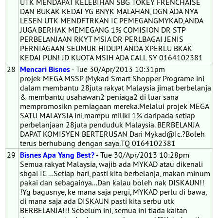
UTK MENDAPAT KELEBIHAN SBG TOKEY FRENCHAISE
DAN BUKAK KEDAI YG BNYK MALAHAN, DGN ADA NYA
LESEN UTK MENDFTRKAN IC PEMEGANGMYKAD,ANDA
JUGA BERHAK MEMEGANG 1% COMISION DR STP
PERBELANJAAN RKYT MSIA DR PERLBAGAI JENIS
PERNIAGAAN SEUMUR HIDUP! ANDA XPERLU BKAK
KEDAI PUN! JD KUOTA MSIH ADA CALL SY 0164102381
28
Mencari Bisnes
- Tue 30/Apr/2013 10:31pm
projek MEGA MSSP (Mykad Smart Shopper Programe ini
dalam membantu 28juta rakyat Malaysia jimat berbelanja
& membantu usahawan2 peniaga2 di luar sana
mempromosikn perniagaan mereka.Melalui projek MEGA
SATU MALAYSIA ini,mampu miliki 1% daripada setiap
perbelanjaan 28juta penduduk Malaysia. BERBELANJA
DAPAT KOMISYEN BERTERUSAN Dari Mykad@Ic.?Boleh
terus berhubung dengan saya.TQ 0164102381
29
Bisnes Apa Yang Best?
- Tue 30/Apr/2013 10:28pm
Semua rakyat Malaysia, wajib ada MYKAD atau dikenali
sbgai IC ...Setiap hari, pasti kita berbelanja, makan minum
pakai dan sebagainya...Dan kalau boleh nak DISKAUN!!
!Yg bagusnye, ke mana saja pergi, MYKAD perlu di bawa,
di mana saja ada DISKAUN pasti kita serbu utk
BERBELANJA!!! Sebelum ini, semua ini tiada kaitan