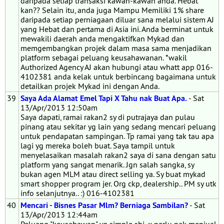
daripada setiap transaksi kawan-kawan anda. Hebat
kan?? Selain itu, anda juga Mampu Memiliki 1% share
daripada setiap perniagaan diluar sana melalui sistem AJ
yang Hebat dan pertama di Asia ini. Anda berminat untuk
mewakili daerah anda mengaktifkan Mykad dan
memgembangkan projek dalam masa sama menjadikan
platform sebagai peluang keusahawanan. *wakil
Authorized Agency AJ akan hubungi atau whatt app 016-
4102381 anda kelak untuk berbincang bagaimana untuk
detailkan projek Mykad ini dengan Anda.
39
Saya Ada Alamat Emel Tapi X Tahu nak Buat Apa.
- Sat
13/Apr/2013 12:50am
Saya dapati, ramai rakan2 sy di putrajaya dan pulau
pinang atau sekitar yg lain yang sedang mencari peluang
untuk pendapatan sampingan. Tp ramai yang tak tau apa
lagi yg mereka boleh buat. Saya tampil untuk
menyelasaikan masalah rakan2 saya di sana dengan satu
platform yang sangat menarik. Jgn salah sangka, sy
bukan agen MLM atau direct selling ya. Sy buat mykad
smart shopper program jer. Org ckp, dealership.. PM sy utk
info selanjutnya.. :) 016-4102381
40
Mencari - Bisnes Pasar Mlm? Berniaga Sambilan?
- Sat
13/Apr/2013 12:44am