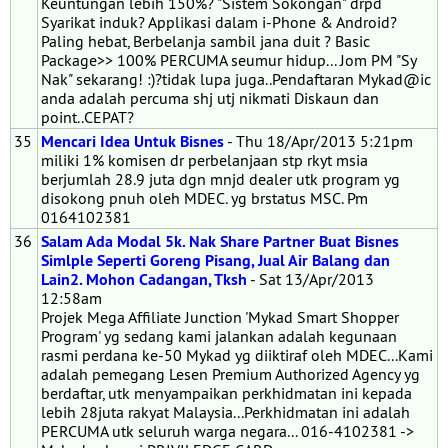
Keuntungan lebih 150%? "Sistem Sokongan" drpd
Syarikat induk? Applikasi dalam i-Phone & Android?
Paling hebat, Berbelanja sambil jana duit ? Basic
Package>> 100% PERCUMA seumur hidup... Jom PM "Sy
Nak" sekarang! :)?tidak lupa juga..Pendaftaran Mykad@ic
anda adalah percuma shj utj nikmati Diskaun dan
point..CEPAT?
35
Mencari Idea Untuk Bisnes
- Thu 18/Apr/2013 5:21pm
miliki 1% komisen dr perbelanjaan stp rkyt msia
berjumlah 28.9 juta dgn mnjd dealer utk program yg
disokong pnuh oleh MDEC. yg brstatus MSC. Pm
0164102381
36
Salam Ada Modal 5k. Nak Share Partner Buat Bisnes
Simlple Seperti Goreng Pisang, Jual Air Balang dan
Lain2. Mohon Cadangan, Tksh
- Sat 13/Apr/2013
12:58am
Projek Mega Affiliate Junction 'Mykad Smart Shopper
Program' yg sedang kami jalankan adalah kegunaan
rasmi perdana ke-50 Mykad yg diiktiraf oleh MDEC...Kami
adalah pemegang Lesen Premium Authorized Agency yg
berdaftar, utk menyampaikan perkhidmatan ini kepada
lebih 28juta rakyat Malaysia...Perkhidmatan ini adalah
PERCUMA utk seluruh warga negara... 016-4102381 ->