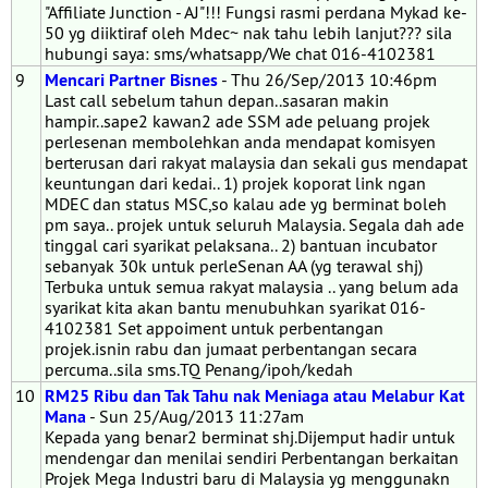
"Affiliate Junction - AJ"!!! Fungsi rasmi perdana Mykad ke-
50 yg diiktiraf oleh Mdec~ nak tahu lebih lanjut??? sila
hubungi saya: sms/whatsapp/We chat 016-4102381
9
Mencari Partner Bisnes
- Thu 26/Sep/2013 10:46pm
Last call sebelum tahun depan..sasaran makin
hampir..sape2 kawan2 ade SSM ade peluang projek
perlesenan membolehkan anda mendapat komisyen
berterusan dari rakyat malaysia dan sekali gus mendapat
keuntungan dari kedai.. 1) projek koporat link ngan
MDEC dan status MSC,so kalau ade yg berminat boleh
pm saya.. projek untuk seluruh Malaysia. Segala dah ade
tinggal cari syarikat pelaksana.. 2) bantuan incubator
sebanyak 30k untuk perleSenan AA (yg terawal shj)
Terbuka untuk semua rakyat malaysia .. yang belum ada
syarikat kita akan bantu menubuhkan syarikat 016-
4102381 Set appoiment untuk perbentangan
projek.isnin rabu dan jumaat perbentangan secara
percuma..sila sms.TQ Penang/ipoh/kedah
10
RM25 Ribu dan Tak Tahu nak Meniaga atau Melabur Kat
Mana
- Sun 25/Aug/2013 11:27am
Kepada yang benar2 berminat shj.Dijemput hadir untuk
mendengar dan menilai sendiri Perbentangan berkaitan
Projek Mega Industri baru di Malaysia yg menggunakn