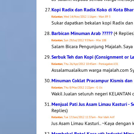
Kopi Radix dan Radix Koko di Kota Bhar
Kelantan
, Wed 14/Nov/2012 1:16pm - Wan 89 3
Sukar dapatkan bekalan kopi Radix dan
Barbican Minuman Arab ?????
(4 Replies
Kelantan
, Sun 29/Jul/2012 9:59am - Mie 108
Salam Bicara Pengunjung Majalah. Saya 
Serbuk Teh dan Kopi (Consignment or L
Kelantan
, Thu 26/Apr/2012 10:43am - Peniagakecil31
Assalamualaikum warga majalah.com Sy
Minuman Coklat Pracampur Kismis dan
Kelantan
, Thu 8/Mar/2012 2:22pm - G Us
Wakil Jualan seluruh negeri KELANTAN di
Menjual Pati Jus Asam Limau Kasturi - 
Replies)
Kelantan
, Tue 17/Jan/2012 11:37am - Nor Idah Arif
Jus Asam Limau Kasturi.. ~Kaya dengan ka
Membekal Botol Kaca utk Industri Minu