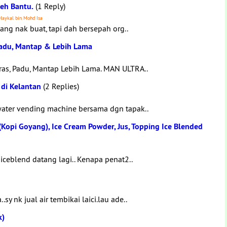
leh Bantu.
(1 Reply)
Haykal bin Mohd Isa
ng nak buat, tapi dah bersepah org..
 Padu, Mantap & Lebih Lama
ras, Padu, Mantap Lebih Lama. MAN ULTRA..
 di Kelantan
(2 Replies)
water vending machine bersama dgn tapak..
Kopi Goyang), Ice Cream Powder, Jus, Topping Ice Blended
ceblend datang lagi.. Kenapa penat2..
y nk jual air tembikai laici.lau ade..
k)