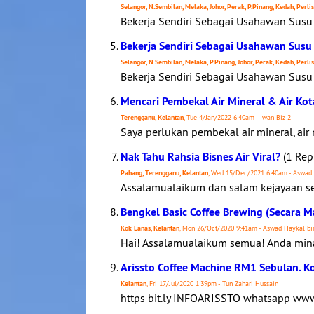
Selangor, N.Sembilan, Melaka, Johor, Perak, P.Pinang, Kedah, Perli
Bekerja Sendiri Sebagai Usahawan Susu 
Bekerja Sendiri Sebagai Usahawan Susu 
Selangor, N.Sembilan, Melaka, P.Pinang, Johor, Perak, Kedah, Perli
Bekerja Sendiri Sebagai Usahawan Susu 
Mencari Pembekal Air Mineral & Air K
Terengganu, Kelantan
, Tue 4/Jan/2022 6:40am - Iwan Biz 2
Saya perlukan pembekal air mineral, air
Nak Tahu Rahsia Bisnes Air Viral?
(1 Rep
Pahang, Terengganu, Kelantan
, Wed 15/Dec/2021 6:40am - Aswad
Assalamualaikum dan salam kejayaan se
Bengkel Basic Coffee Brewing (Secara M
Kok Lanas, Kelantan
, Mon 26/Oct/2020 9:41am - Aswad Haykal bi
Hai! Assalamualaikum semua! Anda mina
Arissto Coffee Machine RM1 Sebulan. K
Kelantan
, Fri 17/Jul/2020 1:39pm - Tun Zahari Hussain
https bit.ly INFOARISSTO whatsapp ww