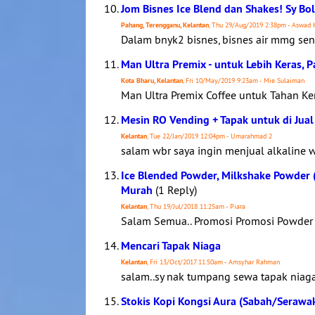
Jom Bisnes Ice Blend dan Shakes! Sy Bo
Pahang, Terengganu, Kelantan
, Thu 29/Aug/2019 2:38pm - Aswad 
Dalam bnyk2 bisnes, bisnes air mmg sena
Man Ultra Premix - untuk Lebih Keras,
Kota Bharu, Kelantan
, Fri 10/May/2019 9:23am - Mie Sulaiman
Man Ultra Premix Coffee untuk Tahan Ke
Mesin RO Vending + Tapak untuk di Jual
Kelantan
, Tue 22/Jan/2019 12:04pm - Umarahmad 2
salam wbr saya ingin menjual alkaline 
Ice Blended Powder, Milkshake Powder (
Murah
(1 Reply)
Kelantan
, Thu 19/Jul/2018 11:25am - Piara
Salam Semua.. Promosi Promosi Powder i
Mencari Tapak Niaga
Kelantan
, Fri 13/Oct/2017 11:50am - Amsyhar Rahman
salam..sy nak tumpang sewa tapak niaga..s
Stokis Kopi Kongsi Aura (Sabah/Serawa