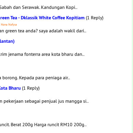
 Sabah dan Serawak. Kandungan Kopi..
reen Tea - Dklassik White Coffee Kopitiam
(1 Reply)
- Nana Nafysa
 green tea anda? saya adalah wakil dari..
lantan)
im jenama fonterra area kota bharu dan..
a borong. Kepada para peniaga air..
Kota Bharu
(1 Reply)
 pekerjaan sebagai penjual jus mangga si..
uncit. Berat 200g Harga runcit RM10 200g..