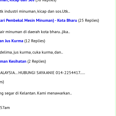
k industri minuman, kicap dan sos.Utk..
ari Pembekal Mesin Minuman) - Kota Bharu
(25 Replies)
r minuman di daerah kota bharu..jika..
dan Jus Kurma
(12 Replies)
elima, jus kurma, cuka kurma, dan..
uman Kesihatan
(2 Replies)
YSIA... HUBUNGI SAYA ANIE 014-2254417.....
es)
g segar di Kelantan. Kami menawarkan..
3:57am