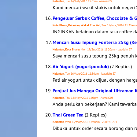
Kelantan
, Tue 14/Feb/2017 2:27pm - Azuwan99
Kami mencari wakil stokis untuk negeri
Pengeluar Serbuk Coffee, Chocolate & G
Kota Bharu, Kelantan, Wakaf Che Yeh
, Tue 15/Nov/2016 11:33am 
INGINKAN kelainan dalam rasa coffee dan
Mencari Susu Tepung Fonterra 25kg (Ke
Kelantan, Kota Bharu
, Mon 19/Sep/2016 11:20am - Izzuddin 27
Saya mencari susu tepung 25kg penuh kr
Air Yogurt (yogurtpondok)
(2 Replies)
Kelantan
, Tue 16/Aug/2016 11:56am - Izzuddin 27
Pati air yogurt untuk dijual dengan harg
Penjual Jus Mangga Original Ultraman 
Kelantan
, Thu 12/May/2016 1:08pm - Asmat003
Anda perlukan pekerjaan? Kami tawarkan
Thai Green Tea
(2 Replies)
Kelantan
, Wed 23/Mar/2016 12:38pm - Zulkifli 204
Dibuka untuk order secara borong dan r