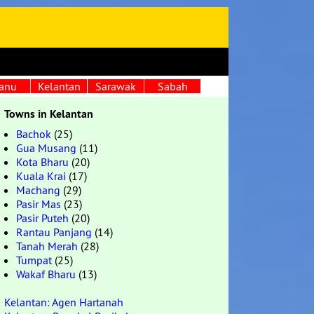
anu
Kelantan
Sarawak
Sabah
Towns in Kelantan
Bachok
(25)
Gua Musang
(11)
Kota Bharu
(20)
Kuala Krai
(17)
Machang
(29)
Pasir Mas
(23)
Pasir Puteh
(20)
Rantau Panjang
(14)
Tanah Merah
(28)
Tumpat
(25)
Wakaf Bharu
(13)
Kelantan: Agen Hartanah