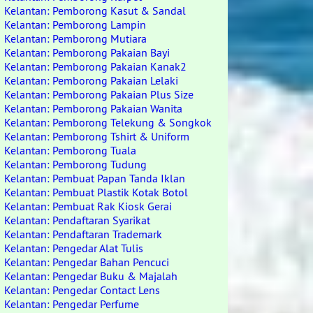
Kelantan: Pemborong Kasut & Sandal
Kelantan: Pemborong Lampin
Kelantan: Pemborong Mutiara
Kelantan: Pemborong Pakaian Bayi
Kelantan: Pemborong Pakaian Kanak2
Kelantan: Pemborong Pakaian Lelaki
Kelantan: Pemborong Pakaian Plus Size
Kelantan: Pemborong Pakaian Wanita
Kelantan: Pemborong Telekung & Songkok
Kelantan: Pemborong Tshirt & Uniform
Kelantan: Pemborong Tuala
Kelantan: Pemborong Tudung
Kelantan: Pembuat Papan Tanda Iklan
Kelantan: Pembuat Plastik Kotak Botol
Kelantan: Pembuat Rak Kiosk Gerai
Kelantan: Pendaftaran Syarikat
Kelantan: Pendaftaran Trademark
Kelantan: Pengedar Alat Tulis
Kelantan: Pengedar Bahan Pencuci
Kelantan: Pengedar Buku & Majalah
Kelantan: Pengedar Contact Lens
Kelantan: Pengedar Perfume