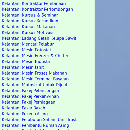
Kelantan: Kontraktor Pembinaan
Kelantan: Kontraktor Perlombongan
Kelantan: Kursus & Seminar
Kelantan: Kursus Kecantikan
Kelantan: Kursus Makanan
Kelantan: Kursus Motivasi
Kelantan: Ladang Getah Kelapa Sawit
Kelantan: Mencari Pelabur
Kelantan: Mesin Fotostat
Kelantan: Mesin Freezer & Chiller
Kelantan: Mesin Industri
Kelantan: Mesin Jahit
Kelantan: Mesin Proses Makanan
Kelantan: Mesin Terminal Bayaran
Kelantan: Motosikal Untuk Dijual
Kelantan: Pakej Pelancongan
Kelantan: Pakej Perkahwinan
Kelantan: Pakej Perniagaan
Kelantan: Pasar Basah
Kelantan: Pekerja Asing
Kelantan: Pelaburan Saham Unit Trust
Kelantan: Pembantu Rumah Asing