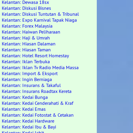
Kelantan: Dewasa 18sx
Kelantan: Diskusi Bisnes
Kelantan: Diskusi Tuntutan & Tribunal
Kelantan: Expo Karnival Tapak Niaga
Kelantan: Forex Malaysia
Kelantan: Haiwan Peliharaan
Kelantan: Haji & Umrah
Kelantan: Hiasan Dalaman
Kelantan: Hiasan Taman
Kelantan: Hotel Resort Homestay
Kelantan: Iklan Terbuka
Kelantan: Iklan Tv Radio Media Massa
Kelantan: Import & Eksport
Kelantan: Ingin Berniaga
Kelantan: Insurans & Takaful
Kelantan: Insurans Roadtax Kereta
Kelantan: Kedai Bunga
Kelantan: Kedai Cenderahati & Kraf
Kelantan: Kedai Emas
Kelantan: Kedai Fotostat & Cetakan
Kelantan: Kedai Hardware
Kelantan: Kedai Ibu & Bayi
Kelantan: Kedai Jahit