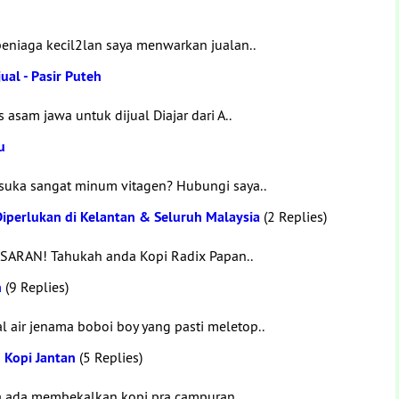
eniaga kecil2lan saya menwarkan jualan..
al - Pasir Puteh
asam jawa untuk dijual Diajar dari A..
u
suka sangat minum vitagen? Hubungi saya..
iperlukan di Kelantan & Seluruh Malaysia
(2 Replies)
SARAN! Tahukah anda Kopi Radix Papan..
n
(9 Replies)
air jenama boboi boy yang pasti meletop..
 Kopi Jantan
(5 Replies)
a ada membekalkan kopi pra campuran..