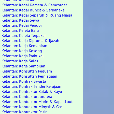
Kelantan: Kedai Kamera & Camcorder
Kelantan: Kedai Runcit & Serbaneka
Kelantan: Kedai Separuh & Ruang Niaga
Kelantan: Kedai Sewa
Kelantan: Kedai Vendor
Kelantan: Kereta Baru
Kelantan: Kereta Terpakai
Kelantan: Kerja Diploma & Ijazah
Kelantan: Kerja Kemahiran
Kelantan: Kerja Kosong
Kelantan: Kerja Praktikal
Kelantan: Kerja Sales
Kelantan: Kerja Sambilan
Kelantan: Konsultan Peguam
Kelantan: Konsultan Perniagaan
Kelantan: Kontrak Swasta
Kelantan: Kontrak Tender Kerajaan
Kelantan: Kontraktor Balak & Kayu
Kelantan: Kontraktor Jurutera
Kelantan: Kontraktor Marin & Kapal Laut
Kelantan: Kontraktor Minyak & Gas
Kelantan: Kontraktor Pasir