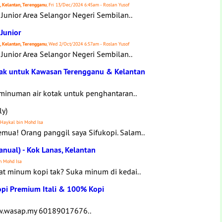
s, Kelantan, Terengganu
, Fri 13/Dec/2024 6:45am - Roslan Yusof
Junior Area Selangor Negeri Sembilan..
Junior
s, Kelantan, Terengganu
, Wed 2/Oct/2024 6:57am - Roslan Yusof
Junior Area Selangor Negeri Sembilan..
otak untuk Kawasan Terengganu & Kelantan
 minuman air kotak untuk penghantaran..
ly)
 Haykal bin Mohd Isa
mua! Orang panggil saya Sifukopi. Salam..
anual) - Kok Lanas, Kelantan
n Mohd Isa
t minum kopi tak? Suka minum di kedai..
opi Premium Itali & 100% Kopi
w.wasap.my 60189017676..