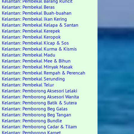
Kelantan: Pembekal Barang Runcit
Kelantan: Pembekal Beras
Kelantan: Pembekal Buah-buahan
Kelantan: Pembekal Ikan Kering
Kelantan: Pembekal Kelapa & Santan
Kelantan: Pembekal Kerepek
Kelantan: Pembekal Keropok
Kelantan: Pembekal Kicap & Sos
Kelantan: Pembekal Kurma & Kismis
Kelantan: Pembekal Madu
Kelantan: Pembekal Mee & Bihun
Kelantan: Pembekal Minyak Masak
Kelantan: Pembekal Rempah & Perencah
Kelantan: Pembekal Serunding
Kelantan: Pembekal Telur
Kelantan: Pemborong Aksesori Lelaki
Kelantan: Pemborong Aksesori Wanita
Kelantan: Pemborong Batik & Sutera
Kelantan: Pemborong Beg Galas
Kelantan: Pemborong Beg Tangan
Kelantan: Pemborong Bundle
Kelantan: Pemborong Cadar & Tilam
Kelantan: Pemborong Karpet