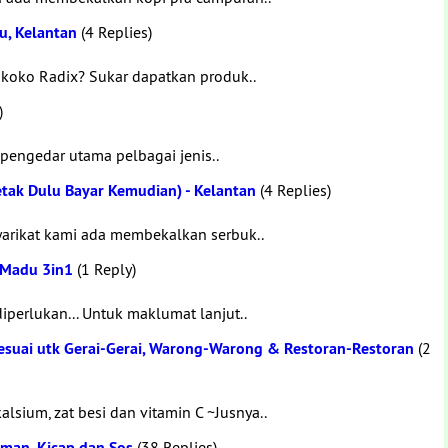
u, Kelantan
(4 Replies)
 koko Radix? Sukar dapatkan produk..
)
pengedar utama pelbagai jenis..
etak Dulu Bayar Kemudian) - Kelantan
(4 Replies)
arikat kami ada membekalkan serbuk..
 Madu 3in1
(1 Reply)
perlukan... Untuk maklumat lanjut..
Sesuai utk Gerai-Gerai, Warong-Warong & Restoran-Restoran
(2
lsium, zat besi dan vitamin C ~Jusnya..
man, Kicap dan Sos
(38 Replies)