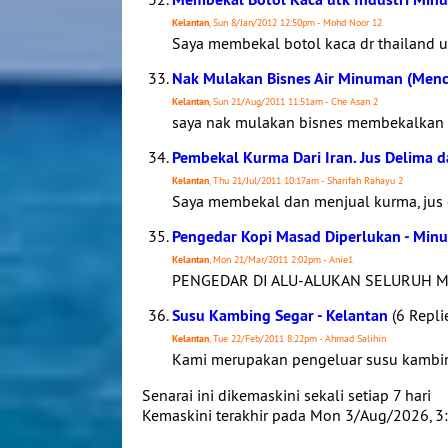
Kelantan
, Sun 8/Jan/2012 12:50pm - Mohd Noor 12
Saya membekal botol kaca dr thailand ut
Nak Mulakan Bisnes Air Minuman (Menc
Kelantan
, Sun 21/Aug/2011 11:51am - Che Asan 2
saya nak mulakan bisnes membekalkan ai
Pembekal Kurma Dari Iran. Jus Delima 
Kelantan
, Thu 21/Jul/2011 10:17am - Sharifah Rahayu 2
Saya membekal dan menjual kurma, jus d
Pengedar Kopi Masad Diperlukan - Min
Kelantan
, Mon 21/Mar/2011 2:02pm - Anie1
PENGEDAR DI ALU-ALUKAN SELURUH MALA
Susu Kambing Segar - Kelantan
(6 Repli
Kelantan
, Tue 22/Feb/2011 8:22pm - Ahmad Salihin
Kami merupakan pengeluar susu kambin
Senarai ini dikemaskini sekali setiap 7 hari
Kemaskini terakhir pada Mon 3/Aug/2026, 