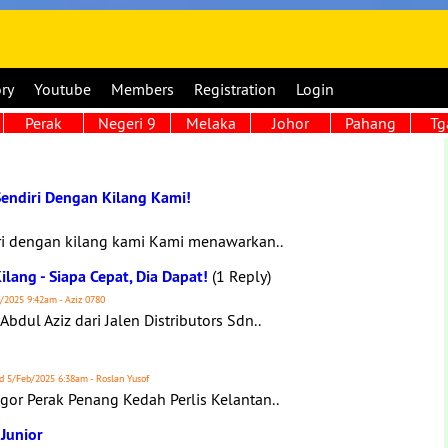
ory
Youtube
Members
Registration
Login
Perak
Negeri 9
Melaka
Johor
Pahang
Tg
endiri Dengan Kilang Kami!
ri dengan kilang kami Kami menawarkan..
ilang - Siapa Cepat, Dia Dapat!
(1 Reply)
g/2025 9:42am - Aziz 0780
dul Aziz dari Jalen Distributors Sdn..
d 5/Feb/2025 6:38am - Roslan Yusof
gor Perak Penang Kedah Perlis Kelantan..
Junior