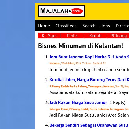
Home
Classifieds
Search
Jobs
Direct
KL Sgor
Perlis
Kedah
P.Pinang
Bisnes Minuman di Kelantan!
Jom Buat Jenama Kopi Herba 3-1 Anda S
Kelantan
, Wed 4/Feb/2026 7:16am - Syahrul 73
Jom buat jenama kopi herba anda sendi
Kordial Jalen, Harga Borong Terus Dari K
P.Pinang, Kedah, Perlis, Pahang, Terengganu, Kelantan
, Sun 31/Au
Assalamualaikum salam sejahtera! Saya Ab
Jadi Rakan Niaga Susu Junior
(1 Reply)
Selangor, Perak, P.Pinang, Kedah, Perlis, Kelantan, Terengganu
, We
Jadi Rakan Niaga Susu Junior Area Selan
Bekerja Sendiri Sebagai Usahawan Susu 