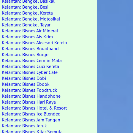
Kelantan: Bengkel Basikal
Kelantan: Bengkel Besi
Kelantan: Bengkel Kereta
Kelantan: Bengkel Motosikal
Kelantan: Bengkel Tayar
Kelantan: Bisnes Air Mineral
Kelantan: Bisnes Ais Krim
Kelantan: Bisnes Aksesori Kereta
Kelantan: Bisnes Broadband
Kelantan: Bisnes Burger
Kelantan: Bisnes Cermin Mata
Kelantan: Bisnes Cuci Kereta
Kelantan: Bisnes Cyber Cafe
Kelantan: Bisnes Dobi
Kelantan: Bisnes Ebook
Kelantan: Bisnes Foodtruck
Kelantan: Bisnes Handphone
Kelantan: Bisnes Hari Raya
Kelantan: Bisnes Hotel & Resort
Kelantan: Bisnes Ice Blended
Kelantan: Bisnes Jam Tangan
Kelantan: Bisnes Jeruk
Kelantan: Bisnes Kitar Semula