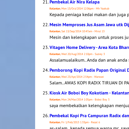
Pembekal Air Nira Kelapa
Kelantan
, Mon 13/Oct/2014 12:06pm - Mh Yaakub
Kepada peniaga kedai makan dan juga p
Mesin Memproses Jus Asam Jawa utk Diju
Kelantan
, Sat 13/Sep/2014 10:47am - Mirul 13
Mesin dan kelengkapan untuk proses jus 
Vitagen Home Delivery - Area Kota Bhar
Kelantan
, Wed 20/Aug/2014 2:10pm - Suziey 3
Assalamualaikum.. Anda dan anak anda 
Pemborong Kopi Radix Papan Original D
Kelantan
, Wed 23/Apr/2014 2:54pm - Wanssei
Salam.. AWAS KOPI RADIX TIRUAN DI PA
Kiosk Air Boboi Boy Kokotiam - Kelanta
Kelantan
, Mon 24/Mar/2014 1:05pm - Boboi Boy 3
saya membekalkan kelengkapan menjual 
Pembekal Kopi Pra Campuran Radix dan
Kelantan
, Fri 1/Feb/2013 1:33pm - Rezal 6
as-salam.. kepada semua warga mc..say