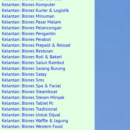
Kelantan: Bisnes Komputer
Kelantan: Bisnes Kurier & Logistik
Kelantan: Bisnes Minuman
Kelantan: Bisnes Pasar Malam
Kelantan: Bisnes Pelancongan
Kelantan: Bisnes Pengantin
Kelantan: Bisnes Perabot
Kelantan: Bisnes Prepaid & Reload
Kelantan: Bisnes Restoran
Kelantan: Bisnes Roti & Bakeri
Kelantan: Bisnes Salun Rambut
Kelantan: Bisnes Sarang Burung
Kelantan: Bisnes Satay
Kelantan: Bisnes Sms
Kelantan: Bisnes Spa & Facial
Kelantan: Bisnes Steamboat
Kelantan: Bisnes Stesen Minyak
Kelantan: Bisnes Tablet Pc
Kelantan: Bisnes Tradisional
Kelantan: Bisnes Untuk Dijual
Kelantan: Bisnes Waffle & Jagung
Kelantan: Bisnes Western Food