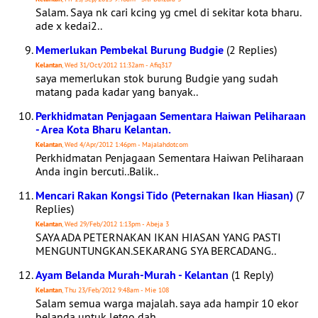
Salam. Saya nk cari kcing yg cmel di sekitar kota bharu.
ade x kedai2..
Memerlukan Pembekal Burung Budgie
(2 Replies)
Kelantan
, Wed 31/Oct/2012 11:32am - Afiq317
saya memerlukan stok burung Budgie yang sudah
matang pada kadar yang banyak..
Perkhidmatan Penjagaan Sementara Haiwan Peliharaan
- Area Kota Bharu Kelantan.
Kelantan
, Wed 4/Apr/2012 1:46pm - Majalahdotcom
Perkhidmatan Penjagaan Sementara Haiwan Peliharaan
Anda ingin bercuti..Balik..
Mencari Rakan Kongsi Tido (Peternakan Ikan Hiasan)
(7
Replies)
Kelantan
, Wed 29/Feb/2012 1:13pm - Abeja 3
SAYA ADA PETERNAKAN IKAN HIASAN YANG PASTI
MENGUNTUNGKAN.SEKARANG SYA BERCADANG..
Ayam Belanda Murah-Murah - Kelantan
(1 Reply)
Kelantan
, Thu 23/Feb/2012 9:48am - Mie 108
Salam semua warga majalah. saya ada hampir 10 ekor
belanda untuk letgo dah..