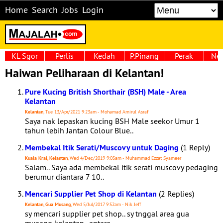
Home
Search
Jobs
Login
KL Sgor
Perlis
Kedah
P.Pinang
Perak
Neg
Haiwan Peliharaan di Kelantan!
Pure Kucing British Shorthair (BSH) Male - Area
Kelantan
Kelantan
, Tue 13/Apr/2021 9:23am - Mohamad Amirul Asraf
Saya nak lepaskan kucing BSH Male seekor Umur 1
tahun lebih Jantan Colour Blue..
Membekal Itik Serati/Muscovy untuk Daging
(1 Reply)
Kuala Krai, Kelantan
, Wed 4/Dec/2019 9:05am - Muhammad Ezzat Syameer
Salam.. Saya ada membekal itik serati muscovy pedaging
berumur diantara 7 10..
Mencari Supplier Pet Shop di Kelantan
(2 Replies)
Kelantan, Gua Musang
, Wed 5/Jul/2017 9:52am - Nik Jeff
sy mencari supplier pet shop.. sy tnggal area gua