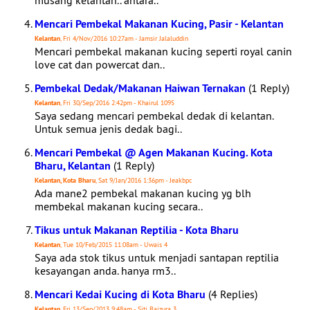
musang kelantan.. antara..
Mencari Pembekal Makanan Kucing, Pasir - Kelantan
Kelantan
, Fri 4/Nov/2016 10:27am - Jamsir Jalaluddin
Mencari pembekal makanan kucing seperti royal canin
love cat dan powercat dan..
Pembekal Dedak/Makanan Haiwan Ternakan
(1 Reply)
Kelantan
, Fri 30/Sep/2016 2:42pm - Khairul 1095
Saya sedang mencari pembekal dedak di kelantan.
Untuk semua jenis dedak bagi..
Mencari Pembekal @ Agen Makanan Kucing. Kota
Bharu, Kelantan
(1 Reply)
Kelantan, Kota Bharu
, Sat 9/Jan/2016 1:36pm - Jeakbpc
Ada mane2 pembekal makanan kucing yg blh
membekal makanan kucing secara..
Tikus untuk Makanan Reptilia - Kota Bharu
Kelantan
, Tue 10/Feb/2015 11:08am - Uwais 4
Saya ada stok tikus untuk menjadi santapan reptilia
kesayangan anda. hanya rm3..
Mencari Kedai Kucing di Kota Bharu
(4 Replies)
Kelantan
, Fri 13/Sep/2013 9:48am - Siti Baizura 3