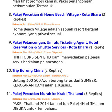
Mari lihat promosi kami ni. Pakej perlancongan
berkumpulan Termasuk..
Pakej Percutian di Home Beach Village - Kota Bharu
(2
Replies)
Kelantan
, Fri 13/Nov/2015 11:33am - Rezman
Home Beach Village adalah sebuah resort bertaraf
ekonomi yang privasi sesuai..
Pakej Pelancongan, Umrah, Ticketing Agent, Hotel
Reservation & Shuttle Services - Kota Bharu
(1 Reply)
Kelantan
, Thu 12/Jun/2014 11:21am - Cikputteri
HNH TOURS SDN BHD Kami menyediakan pelbagai
servis berkaitan pelancongan..
Trip Borong China
(2 Replies)
Kelantan
, Mon 12/May/2014 1:24pm - Borong China 2
Untung 300 500.Ayuh borong terus dari SUMBER.
KEPAKARAN KAMI ialah 1. Kursus..
Pakej Percutian Murah ke Krabi, Thailand
(5 Replies)
Kelantan
, Thu 19/Dec/2013 8:59am - Saddam 5
PAKEJ Thailand 2014 Januari Jun Pakej 4Hari 3Malam
DIBUKA untuk Tempahan..