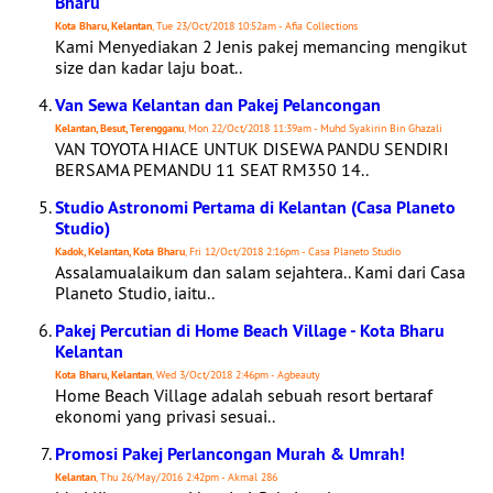
Bharu
Kota Bharu, Kelantan
, Tue 23/Oct/2018 10:52am - Afia Collections
Kami Menyediakan 2 Jenis pakej memancing mengikut
size dan kadar laju boat..
Van Sewa Kelantan dan Pakej Pelancongan
Kelantan, Besut, Terengganu
, Mon 22/Oct/2018 11:39am - Muhd Syakirin Bin Ghazali
VAN TOYOTA HIACE UNTUK DISEWA PANDU SENDIRI
BERSAMA PEMANDU 11 SEAT RM350 14..
Studio Astronomi Pertama di Kelantan (Casa Planeto
Studio)
Kadok, Kelantan, Kota Bharu
, Fri 12/Oct/2018 2:16pm - Casa Planeto Studio
Assalamualaikum dan salam sejahtera.. Kami dari Casa
Planeto Studio, iaitu..
Pakej Percutian di Home Beach Village - Kota Bharu
Kelantan
Kota Bharu, Kelantan
, Wed 3/Oct/2018 2:46pm - Agbeauty
Home Beach Village adalah sebuah resort bertaraf
ekonomi yang privasi sesuai..
Promosi Pakej Perlancongan Murah & Umrah!
Kelantan
, Thu 26/May/2016 2:42pm - Akmal 286