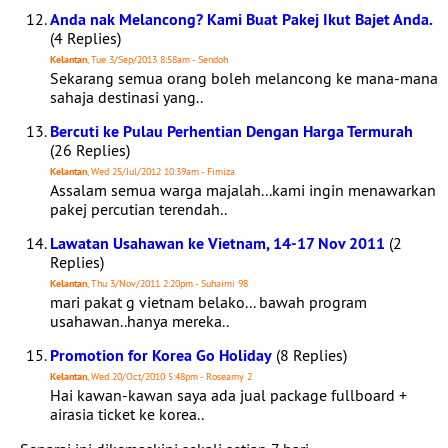
Anda nak Melancong? Kami Buat Pakej Ikut Bajet Anda.
(4 Replies)
Kelantan
, Tue 3/Sep/2013 8:58am - Sendoh
Sekarang semua orang boleh melancong ke mana-mana
sahaja destinasi yang..
Bercuti ke Pulau Perhentian Dengan Harga Termurah
(26 Replies)
Kelantan
, Wed 25/Jul/2012 10:39am - Fimiza
Assalam semua warga majalah...kami ingin menawarkan
pakej percutian terendah..
Lawatan Usahawan ke Vietnam, 14-17 Nov 2011
(2
Replies)
Kelantan
, Thu 3/Nov/2011 2:20pm - Suhaimi 98
mari pakat g vietnam belako... bawah program
usahawan..hanya mereka..
Promotion for Korea Go Holiday
(8 Replies)
Kelantan
, Wed 20/Oct/2010 5:48pm - Roseamy 2
Hai kawan-kawan saya ada jual package fullboard +
airasia ticket ke korea..