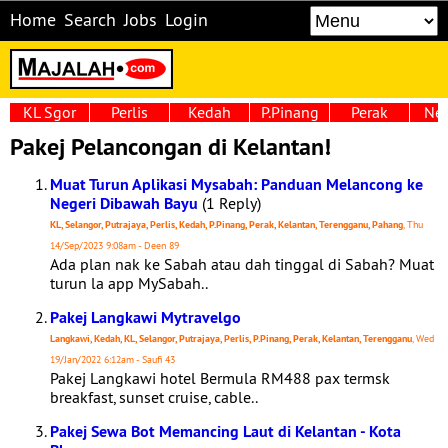
Home
Search
Jobs
Login
KL Sgor
Perlis
Kedah
P.Pinang
Perak
Neg
Pakej Pelancongan di Kelantan!
Muat Turun Aplikasi Mysabah: Panduan Melancong ke
Negeri Dibawah Bayu
(1 Reply)
KL, Selangor, Putrajaya, Perlis, Kedah, P.Pinang, Perak, Kelantan, Terengganu, Pahang
, Thu
14/Sep/2023 9:08am - Deen 89
Ada plan nak ke Sabah atau dah tinggal di Sabah? Muat
turun la app MySabah..
Pakej Langkawi Mytravelgo
Langkawi, Kedah, KL, Selangor, Putrajaya, Perlis, P.Pinang, Perak, Kelantan, Terengganu
, Wed
19/Jan/2022 6:12am - Saufi 43
Pakej Langkawi hotel Bermula RM488 pax termsk
breakfast, sunset cruise, cable..
Pakej Sewa Bot Memancing Laut di Kelantan - Kota