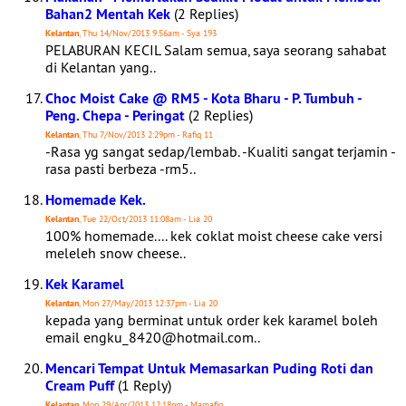
Bahan2 Mentah Kek
(2 Replies)
Kelantan
, Thu 14/Nov/2013 9:56am - Sya 193
PELABURAN KECIL Salam semua, saya seorang sahabat
di Kelantan yang..
Choc Moist Cake @ RM5 - Kota Bharu - P. Tumbuh -
Peng. Chepa - Peringat
(2 Replies)
Kelantan
, Thu 7/Nov/2013 2:29pm - Rafiq 11
-Rasa yg sangat sedap/lembab. -Kualiti sangat terjamin -
rasa pasti berbeza -rm5..
Homemade Kek.
Kelantan
, Tue 22/Oct/2013 11:08am - Lia 20
100% homemade.... kek coklat moist cheese cake versi
meleleh snow cheese..
Kek Karamel
Kelantan
, Mon 27/May/2013 12:37pm - Lia 20
kepada yang berminat untuk order kek karamel boleh
email engku_8420@hotmail.com..
Mencari Tempat Untuk Memasarkan Puding Roti dan
Cream Puff
(1 Reply)
Kelantan
, Mon 29/Apr/2013 12:18pm - Mamafiq