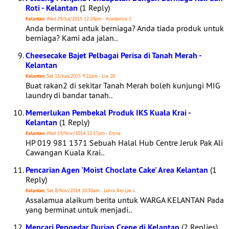
Roti - Kelantan
(1 Reply)
Kelantan
, Wed 29/Jul/2015 12:24pm - Anadamia 2
Anda berminat untuk berniaga? Anda tiada produk untuk
berniaga? Kami ada jalan..
Cheesecake Bajet Pelbagai Perisa di Tanah Merah -
Kelantan
Kelantan
, Sat 13/Jun/2015 9:22am - Lia 20
Buat rakan2 di sekitar Tanah Merah boleh kunjungi MIG
laundry di bandar tanah..
Memerlukan Pembekal Produk IKS Kuala Krai -
Kelantan
(1 Reply)
Kelantan
, Wed 19/Nov/2014 12:17pm - Eryna
HP 019 981 1371 Sebuah Halal Hub Centre Jeruk Pak Ali
Cawangan Kuala Krai..
Pencarian Agen 'Moist Choclate Cake' Area Kelantan
(1
Reply)
Kelantan
, Sat 8/Nov/2014 10:30am - Lorva Recipe s
Assalamua alaikum berita untuk WARGA KELANTAN Pada
yang berminat untuk menjadi..
Mencari Pengedar Durian Crepe di Kelantan
(2 Replies)