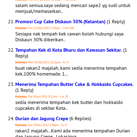
salam semua.saya sedang mencari sape2 yg sudi untuk
menjual/memasarkan..
Promosi Cup Cake Diskaun 30% (Kelantan)
(1 Reply)
Kelantan
, Thu 21/Mar/2013 1:05pm - Chik Kek
Sesiapa nak tempah kek cawan boleh hubungi saya
Diskaun 30% diberikan..
Tempahan Kek di Kota Bharu dan Kawasan Sekitar.
(1
Reply)
Kelantan
, Mon 4/Feb/2013 12:21pm - Ku 9
buat rakan2 majalah, kami sedia menerima tempahan
kek.100% homemade. 1...
Menerima Tempahan Butter Cake & Hokkaido Cupcakes.
(1 Reply)
Kelantan
, Tue 8/Jan/2013 8:12am - Lia 20
sedia menerima tempahan kek butter dan hokkaido
cupcakes di sekitar Kota..
Durian dan Jagung Crepe
(6 Replies)
Kelantan
, Sun 9/Dec/2012 1:44pm - Ku 9
rakan2 majalah...Kami ada menerima tempahan Durian
dan Jagung Crepe...Lokasinya..