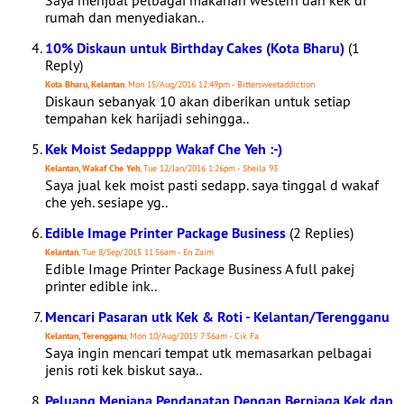
Saya menjual pelbagai makanan western dan kek di
rumah dan menyediakan..
10% Diskaun untuk Birthday Cakes (Kota Bharu)
(1
Reply)
Kota Bharu, Kelantan
, Mon 15/Aug/2016 12:49pm - Bittersweetaddiction
Diskaun sebanyak 10 akan diberikan untuk setiap
tempahan kek harijadi sehingga..
Kek Moist Sedapppp Wakaf Che Yeh :-)
Kelantan, Wakaf Che Yeh
, Tue 12/Jan/2016 1:26pm - Sheila 93
Saya jual kek moist pasti sedapp. saya tinggal d wakaf
che yeh. sesiape yg..
Edible Image Printer Package Business
(2 Replies)
Kelantan
, Tue 8/Sep/2015 11:56am - En Zaim
Edible Image Printer Package Business A full pakej
printer edible ink..
Mencari Pasaran utk Kek & Roti - Kelantan/Terengganu
Kelantan, Terengganu
, Mon 10/Aug/2015 7:56am - Cik Fa
Saya ingin mencari tempat utk memasarkan pelbagai
jenis roti kek biskut saya..
Peluang Menjana Pendapatan Dengan Berniaga Kek dan