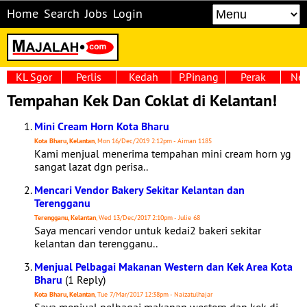
Home
Search
Jobs
Login
KL Sgor
Perlis
Kedah
P.Pinang
Perak
Neg
Tempahan Kek Dan Coklat di Kelantan!
Mini Cream Horn Kota Bharu
Kota Bharu, Kelantan
, Mon 16/Dec/2019 2:12pm - Aiman 1185
Kami menjual menerima tempahan mini cream horn yg
sangat lazat dgn perisa..
Mencari Vendor Bakery Sekitar Kelantan dan
Terengganu
Terengganu, Kelantan
, Wed 13/Dec/2017 2:10pm - Julie 68
Saya mencari vendor untuk kedai2 bakeri sekitar
kelantan dan terengganu..
Menjual Pelbagai Makanan Western dan Kek Area Kota
Bharu
(1 Reply)
Kota Bharu, Kelantan
, Tue 7/Mar/2017 12:38pm - Naizatulhajar