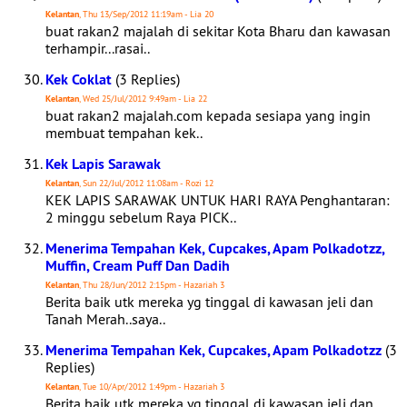
Kelantan
, Thu 13/Sep/2012 11:19am - Lia 20
buat rakan2 majalah di sekitar Kota Bharu dan kawasan
terhampir...rasai..
Kek Coklat
(3 Replies)
Kelantan
, Wed 25/Jul/2012 9:49am - Lia 22
buat rakan2 majalah.com kepada sesiapa yang ingin
membuat tempahan kek..
Kek Lapis Sarawak
Kelantan
, Sun 22/Jul/2012 11:08am - Rozi 12
KEK LAPIS SARAWAK UNTUK HARI RAYA Penghantaran:
2 minggu sebelum Raya PICK..
Menerima Tempahan Kek, Cupcakes, Apam Polkadotzz,
Muffin, Cream Puff Dan Dadih
Kelantan
, Thu 28/Jun/2012 2:15pm - Hazariah 3
Berita baik utk mereka yg tinggal di kawasan jeli dan
Tanah Merah..saya..
Menerima Tempahan Kek, Cupcakes, Apam Polkadotzz
(3
Replies)
Kelantan
, Tue 10/Apr/2012 1:49pm - Hazariah 3
Berita baik utk mereka yg tinggal di kawasan jeli dan