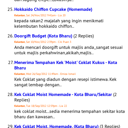
Hokkaido Chiffon Cupcake (Homemade)
Kelantan
, Sat 24/Nov/2012 9:41am - Lia 20
kepada rakan2 majalah yang ingin menikmati
kelembutan hokkaido chiffon..
Doorgift Budget (Kota Bharu)
(2 Replies)
Kelantan
, Sat 10/Nov/2012 2:39pm - Cik Puan 3
Anda mencari doorgift untuk majlis anda,,sangat sesuai
untuk majlis perkahwinan,akikah,majlis..
Menerima Tempahan Kek 'Moist' Coklat Kukus - Kota
Bharu
Kelantan
, Wed 26/Sep/2012 11:49am - Erniza Ismail
Kek Coklat yang diadun dengan resepi istimewa. Kek
sangat lembap dengan..
Kek Coklat Moist Homemade - Kota Bharu/Sekitar
(2
Replies)
Kelantan
, Tue 18/Sep/2012 12:59pm - Lia 22
kek coklat moist...sedia menerima tempahan sekitar kota
bharu dan kawasan..
Kek Coklat Moist. Homemade. (Kota Bharu)
(3 Replies)