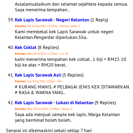
Assalamualaikum dan selamat sejahtera kepada semua.
Saya menerima tempahan..
Kek Lapis Sarawak - Negeri Kelantan
(1 Reply)
Kelantan
, Sat 16/Jul/2011 11:43am - Rosiani Jaafar 3
Kami membekal kek Lapis Sarawak untuk negeri
Kelantan.Pengerdar diperlukan.Sila..
Kek Coklat
(8 Replies)
Kelantan
, Wed 6/Jul/2011 12:25pm - Lia 20
kami menerima tempahan kek coklat.. 1 biji = RM25 10
biji ke atas = RM20 berat..
Kek Lapis Sarawak Asli
(5 Replies)
Kelantan
, Tue 5/Jul/2011 1:01pm - Nie
# KURANG MANIS. # PELBAGAI JENIS KEK DITAWARKAN.
# RASA & WARNA YANG..
Kek Lapis Sarawak - Lokasi di Kelantan
(9 Replies)
Kelantan
, Wed 29/Jun/2011 12:04pm - Ellynn 2
Saya ada menjual sample kek lapis..Warga Kelantan
yang berminat boleh boleh..
Senarai ini dikemaskini sekali setiap 7 hari