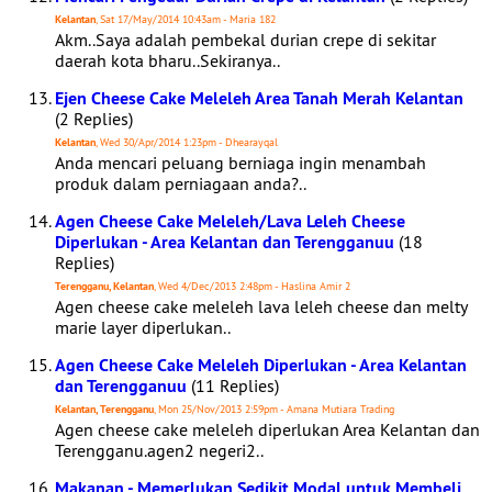
Kelantan
, Sat 17/May/2014 10:43am - Maria 182
Akm..Saya adalah pembekal durian crepe di sekitar
daerah kota bharu..Sekiranya..
Ejen Cheese Cake Meleleh Area Tanah Merah Kelantan
(2 Replies)
Kelantan
, Wed 30/Apr/2014 1:23pm - Dhearayqal
Anda mencari peluang berniaga ingin menambah
produk dalam perniagaan anda?..
Agen Cheese Cake Meleleh/Lava Leleh Cheese
Diperlukan - Area Kelantan dan Terengganuu
(18
Replies)
Terengganu, Kelantan
, Wed 4/Dec/2013 2:48pm - Haslina Amir 2
Agen cheese cake meleleh lava leleh cheese dan melty
marie layer diperlukan..
Agen Cheese Cake Meleleh Diperlukan - Area Kelantan
dan Terengganuu
(11 Replies)
Kelantan, Terengganu
, Mon 25/Nov/2013 2:59pm - Amana Mutiara Trading
Agen cheese cake meleleh diperlukan Area Kelantan dan
Terengganu.agen2 negeri2..
Makanan - Memerlukan Sedikit Modal untuk Membeli