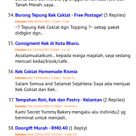
Tanah Merah..saya..
Borong Tepung Kek Coklat - Free Postage!
(3 Replies)
Kelantan
, Wed 28/Mar/2012 1:52pm - Csha
⁯~? Tepung Kek Coklat dgn Topping ?~ setiap paket
didtgkn dgn..
Consigment Kek di Kota Bharu.
Kelantan
, Sun 25/Mar/2012 8:53am - Lia 20
Assalamualaikum... kepada warga majalah, saya sedang
mencari kedai/kiosk/cafe..
Kek Coklat Homemade Rismia
Kelantan
, Mon 13/Feb/2012 1:42pm - Faizah 51
Salam Semua and Selamat Sejahtera. Saya ada menjual
Kek Coklat dan Kek..
Tempahan Roti, Kek dan Pastry - Kelantan
(2 Replies)
Kelantan
, Thu 15/Dec/2011 12:30pm - Ummied 2
Kami Secret Yummy Bakery mengalu-alu individu2 yg
berminat untuk menjadi..
Doorgift Murah - RM0.40
(1 Reply)
Kelantan
, Wed 23/Nov/2011 10:37am - Linda 157