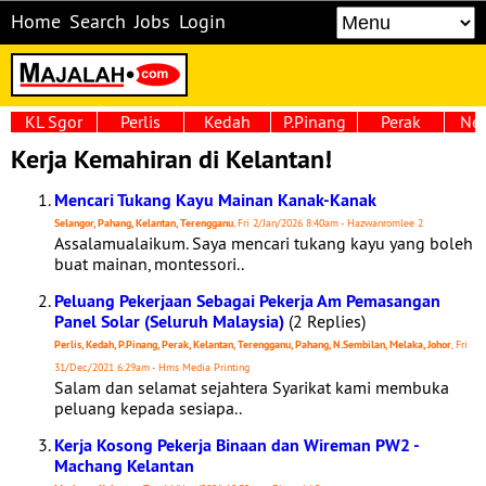
Home
Search
Jobs
Login
KL Sgor
Perlis
Kedah
P.Pinang
Perak
Neg
Kerja Kemahiran di Kelantan!
Mencari Tukang Kayu Mainan Kanak-Kanak
Selangor, Pahang, Kelantan, Terengganu
, Fri 2/Jan/2026 8:40am - Hazwanromlee 2
Assalamualaikum. Saya mencari tukang kayu yang boleh
buat mainan, montessori..
Peluang Pekerjaan Sebagai Pekerja Am Pemasangan
Panel Solar (Seluruh Malaysia)
(2 Replies)
Perlis, Kedah, P.Pinang, Perak, Kelantan, Terengganu, Pahang, N.Sembilan, Melaka, Johor
, Fri
31/Dec/2021 6:29am - Hms Media Printing
Salam dan selamat sejahtera Syarikat kami membuka
peluang kepada sesiapa..
Kerja Kosong Pekerja Binaan dan Wireman PW2 -
Machang Kelantan