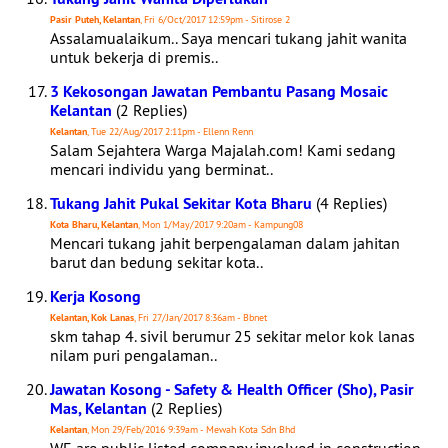
Pasir Puteh, Kelantan
, Fri 6/Oct/2017 12:59pm - Sitirose 2
Assalamualaikum.. Saya mencari tukang jahit wanita
untuk bekerja di premis..
3 Kekosongan Jawatan Pembantu Pasang Mosaic
Kelantan
(2 Replies)
Kelantan
, Tue 22/Aug/2017 2:11pm - Ellenn Renn
Salam Sejahtera Warga Majalah.com! Kami sedang
mencari individu yang berminat..
Tukang Jahit Pukal Sekitar Kota Bharu
(4 Replies)
Kota Bharu, Kelantan
, Mon 1/May/2017 9:20am - Kampung08
Mencari tukang jahit berpengalaman dalam jahitan
barut dan bedung sekitar kota..
Kerja Kosong
Kelantan, Kok Lanas
, Fri 27/Jan/2017 8:36am - Bbnet
skm tahap 4. sivil berumur 25 sekitar melor kok lanas
nilam puri pengalaman..
Jawatan Kosong - Safety & Health Officer (Sho), Pasir
Mas, Kelantan
(2 Replies)
Kelantan
, Mon 29/Feb/2016 9:39am - Mewah Kota Sdn Bhd