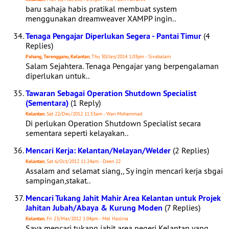
baru sahaja habis pratikal membuat system
menggunakan dreamweaver XAMPP ingin..
Tenaga Pengajar Diperlukan Segera - Pantai Timur
(4
Replies)
Pahang, Terengganu, Kelantan
, Thu 30/Jan/2014 1:03pm - Sivabalarn
Salam Sejahtera. Tenaga Pengajar yang berpengalaman
diperlukan untuk..
Tawaran Sebagai Operation Shutdown Specialist
(Sementara)
(1 Reply)
Kelantan
, Sat 22/Dec/2012 11:53am - Wan Mohammad
Di perlukan Operation Shutdown Specialist secara
sementara seperti kelayakan..
Mencari Kerja: Kelantan/Nelayan/Welder
(2 Replies)
Kelantan
, Sat 6/Oct/2012 11:24am - Deen 22
Assalam and selamat siang,, Sy ingin mencari kerja sbgai
sampingan,stakat..
Mencari Tukang Jahit Mahir Area Kelantan untuk Projek
Jahitan Jubah/Abaya & Kurung Moden
(7 Replies)
Kelantan
, Fri 23/Mar/2012 1:04pm - Mel Haslina
Saya mencari tukang jahit area negeri Kelantan yang