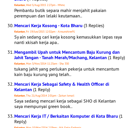
Kelantan
, Wed 5/Aug/2015 2:27pm - Mhmc
Pembantu butik separa mahir menjahit pakaian
perempuan dan lelaki keutamaan..
Mencari Kerja Kosong - Kota Bharu
(3 Replies)
Kelantan
, Fri 19/Jun/2015 12:02pm - Ainsunshine91
Sy ain sedang cari kerja kosong kemasukkan lepas raya
nanti xkisah kerja apa..
Mengambil Upah untuk Mencantum Baju Kurung dan
Jahit Tangan - Tanah Merah/Machang, Kelantan
(1 Reply)
Kelantan
, Mon 3/Nov/2014 11:23am - Sha 330
tukang jahit yang perlukan pekerja untuk mencantum
kain baju kurung yang telah..
Mencari Kerja Sebagai Safety & Health Officer di
Kelantan
(1 Reply)
Kelantan
, Thu 21/Aug/2014 2:01pm - Zaitun Ismail
Saya sedang mencari kerja sebagai SHO di Kelantan
saya mempunyai green book..
Mencari Kerja IT / Berkaitan Komputer di Kota Bharu
(1
Reply)
Kelantan
, Mon 10/Mar/2014 2:59pm - Nik Fatin Farhanis