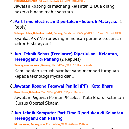
Machang, Kelantan
, Tue 16/Nov/2021 12:32pm - Bizworld 5
Jawatan kosong di machang kelantan 1. Dua orang
pekerja binaan mahir separuh..
Part Time Electrician Diperlukan - Seluruh Malaysia.
(1
Reply)
Selangor, Johor, Kelantan, Kedah, Pahang, Perak
, Tue 29/Sep/2020 10:01am - Ahmad 1038
Syarikat AKY Ventures ingin mencari partime electrician
seluruh Malaysia. 1..
Juru Teknik Bebas (Freelance) Diperlukan - Kelantan,
Terengganu & Pahang
(2 Replies)
Terengganu, Kelantan, Pahang
, Thu 24/Sep/2020 10:18am - Pakli
Kami adalah sebuah syarikat yang memberi tumpuan
kepada teknologi Mykad dan..
Jawatan Kosong Pegawai Penilai (PP) - Kota Bharu
Kota Bharu, Kelantan
, Mon 10/Aug/2020 2:16pm - Ruzman
Jawatan Pegawai Penilai PP Lokasi Kota Bharu, Kelantan
Kursus Operasi Sistem..
Juruteknik Komputer Part Time Diperlukan di Kelantan,
Terengganu dan Pahang
KL, Kelantan, Terengganu
, Thu 14/May/2020 8:01am - Zulfa 6