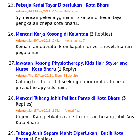
Pekerja Kedai Tayar Diperlukan - Kota Bharu
Kelantan
, Fri 13/Nov/2015 10:06am - Eddy Hamin
Sy mencari pekerja yg mahir b kaitan di kedai tayar
pengkalan chepa kota bharu..
Mencari Kerja Kosong di Kelantan
(2 Replies)
Kelantan
, Sat 29/Aug/2015 10:44am - Mohamad Isa 7
Kemahiran operator kren kapal n driver shovel. 5tahun
pegalaman
Jawatan Kosong Physiotherapy, Kids Hair Styler and
Nurse - Kota Bharu
(1 Reply)
Kelantan
, Thu 27/Aug/2015 1:30pm - J Baby Spa
Calling for those still seeking opportunities to be a
physiotherapy kids hair..
Mencari Tukang Jahit Pelikat Pants di Kota Bharu
(3
Replies)
Kelantan
, Sat 15/Aug/2015 11:35am - Ahmad Paan
Urgent! Kain pelikat da ade. Juz nk cari tukang jahit. Area
Kota Bharu
Tukang Jahit Separa Mahit Diperlukan - Butik Kota
Bharu
(4 Replies)