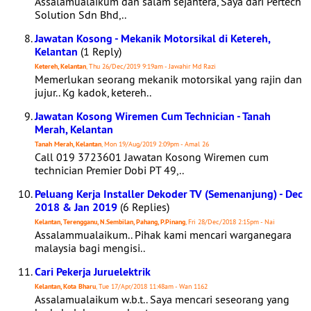
Assalamualaikum dan salam sejahtera, Saya dari Pertech
Solution Sdn Bhd,..
Jawatan Kosong - Mekanik Motorsikal di Ketereh,
Kelantan
(1 Reply)
Ketereh, Kelantan
, Thu 26/Dec/2019 9:19am - Jawahir Md Razi
Memerlukan seorang mekanik motorsikal yang rajin dan
jujur.. Kg kadok, ketereh..
Jawatan Kosong Wiremen Cum Technician - Tanah
Merah, Kelantan
Tanah Merah, Kelantan
, Mon 19/Aug/2019 2:09pm - Amal 26
Call 019 3723601 Jawatan Kosong Wiremen cum
technician Premier Dobi PT 49,..
Peluang Kerja Installer Dekoder TV (Semenanjung) - Dec
2018 & Jan 2019
(6 Replies)
Kelantan, Terengganu, N.Sembilan, Pahang, P.Pinang
, Fri 28/Dec/2018 2:15pm - Nai
Assalammualaikum.. Pihak kami mencari warganegara
malaysia bagi mengisi..
Cari Pekerja Juruelektrik
Kelantan, Kota Bharu
, Tue 17/Apr/2018 11:48am - Wan 1162
Assalamualaikum w.b.t.. Saya mencari seseorang yang