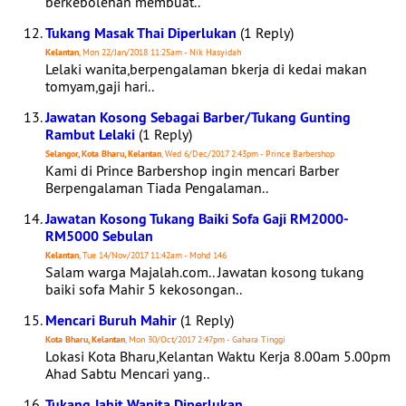
berkebolehan membuat..
Tukang Masak Thai Diperlukan
(1 Reply)
Kelantan
, Mon 22/Jan/2018 11:25am - Nik Hasyidah
Lelaki wanita,berpengalaman bkerja di kedai makan
tomyam,gaji hari..
Jawatan Kosong Sebagai Barber/Tukang Gunting
Rambut Lelaki
(1 Reply)
Selangor, Kota Bharu, Kelantan
, Wed 6/Dec/2017 2:43pm - Prince Barbershop
Kami di Prince Barbershop ingin mencari Barber
Berpengalaman Tiada Pengalaman..
Jawatan Kosong Tukang Baiki Sofa Gaji RM2000-
RM5000 Sebulan
Kelantan
, Tue 14/Nov/2017 11:42am - Mohd 146
Salam warga Majalah.com.. Jawatan kosong tukang
baiki sofa Mahir 5 kekosongan..
Mencari Buruh Mahir
(1 Reply)
Kota Bharu, Kelantan
, Mon 30/Oct/2017 2:47pm - Gahara Tinggi
Lokasi Kota Bharu,Kelantan Waktu Kerja 8.00am 5.00pm
Ahad Sabtu Mencari yang..
Tukang Jahit Wanita Diperlukan