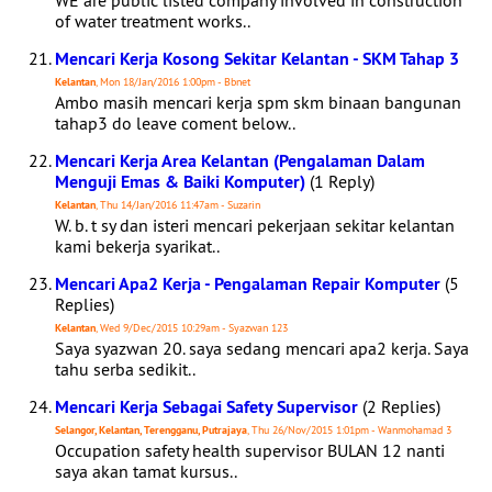
WE are public listed company involved in construction
of water treatment works..
Mencari Kerja Kosong Sekitar Kelantan - SKM Tahap 3
Kelantan
, Mon 18/Jan/2016 1:00pm - Bbnet
Ambo masih mencari kerja spm skm binaan bangunan
tahap3 do leave coment below..
Mencari Kerja Area Kelantan (Pengalaman Dalam
Menguji Emas & Baiki Komputer)
(1 Reply)
Kelantan
, Thu 14/Jan/2016 11:47am - Suzarin
W. b. t sy dan isteri mencari pekerjaan sekitar kelantan
kami bekerja syarikat..
Mencari Apa2 Kerja - Pengalaman Repair Komputer
(5
Replies)
Kelantan
, Wed 9/Dec/2015 10:29am - Syazwan 123
Saya syazwan 20. saya sedang mencari apa2 kerja. Saya
tahu serba sedikit..
Mencari Kerja Sebagai Safety Supervisor
(2 Replies)
Selangor, Kelantan, Terengganu, Putrajaya
, Thu 26/Nov/2015 1:01pm - Wanmohamad 3
Occupation safety health supervisor BULAN 12 nanti
saya akan tamat kursus..