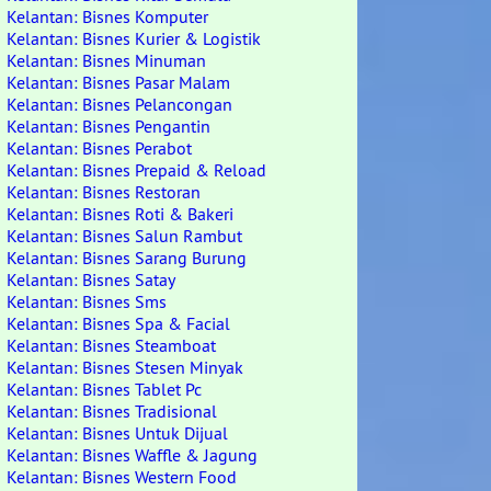
Kelantan: Bisnes Komputer
Kelantan: Bisnes Kurier & Logistik
Kelantan: Bisnes Minuman
Kelantan: Bisnes Pasar Malam
Kelantan: Bisnes Pelancongan
Kelantan: Bisnes Pengantin
Kelantan: Bisnes Perabot
Kelantan: Bisnes Prepaid & Reload
Kelantan: Bisnes Restoran
Kelantan: Bisnes Roti & Bakeri
Kelantan: Bisnes Salun Rambut
Kelantan: Bisnes Sarang Burung
Kelantan: Bisnes Satay
Kelantan: Bisnes Sms
Kelantan: Bisnes Spa & Facial
Kelantan: Bisnes Steamboat
Kelantan: Bisnes Stesen Minyak
Kelantan: Bisnes Tablet Pc
Kelantan: Bisnes Tradisional
Kelantan: Bisnes Untuk Dijual
Kelantan: Bisnes Waffle & Jagung
Kelantan: Bisnes Western Food