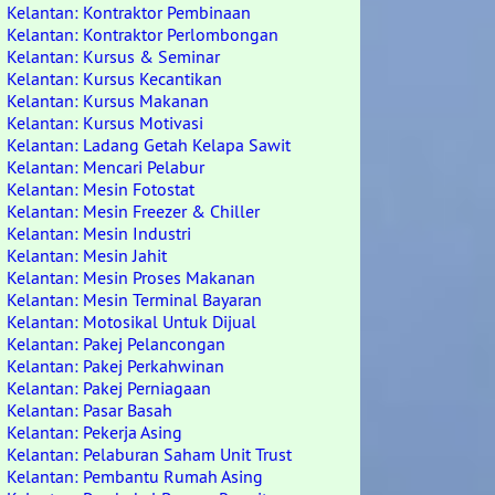
Kelantan: Kontraktor Pembinaan
Kelantan: Kontraktor Perlombongan
Kelantan: Kursus & Seminar
Kelantan: Kursus Kecantikan
Kelantan: Kursus Makanan
Kelantan: Kursus Motivasi
Kelantan: Ladang Getah Kelapa Sawit
Kelantan: Mencari Pelabur
Kelantan: Mesin Fotostat
Kelantan: Mesin Freezer & Chiller
Kelantan: Mesin Industri
Kelantan: Mesin Jahit
Kelantan: Mesin Proses Makanan
Kelantan: Mesin Terminal Bayaran
Kelantan: Motosikal Untuk Dijual
Kelantan: Pakej Pelancongan
Kelantan: Pakej Perkahwinan
Kelantan: Pakej Perniagaan
Kelantan: Pasar Basah
Kelantan: Pekerja Asing
Kelantan: Pelaburan Saham Unit Trust
Kelantan: Pembantu Rumah Asing