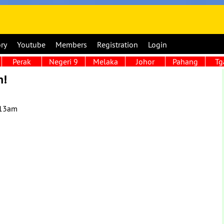
ory
Youtube
Members
Registration
Login
Perak
Negeri 9
Melaka
Johor
Pahang
Tg
n!
:13am