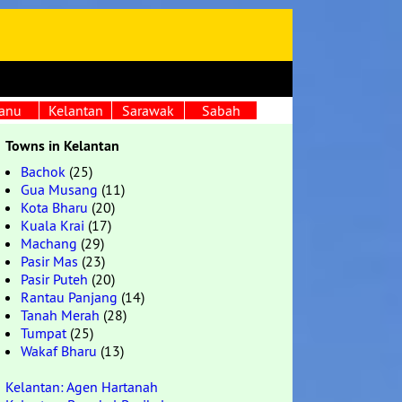
anu
Kelantan
Sarawak
Sabah
Towns in Kelantan
Bachok
(25)
Gua Musang
(11)
Kota Bharu
(20)
Kuala Krai
(17)
Machang
(29)
Pasir Mas
(23)
Pasir Puteh
(20)
Rantau Panjang
(14)
Tanah Merah
(28)
Tumpat
(25)
Wakaf Bharu
(13)
Kelantan: Agen Hartanah