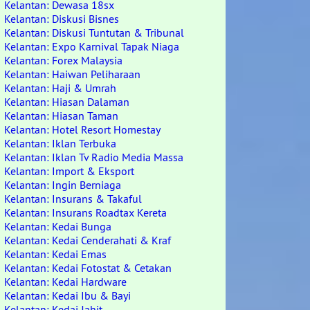
Kelantan: Dewasa 18sx
Kelantan: Diskusi Bisnes
Kelantan: Diskusi Tuntutan & Tribunal
Kelantan: Expo Karnival Tapak Niaga
Kelantan: Forex Malaysia
Kelantan: Haiwan Peliharaan
Kelantan: Haji & Umrah
Kelantan: Hiasan Dalaman
Kelantan: Hiasan Taman
Kelantan: Hotel Resort Homestay
Kelantan: Iklan Terbuka
Kelantan: Iklan Tv Radio Media Massa
Kelantan: Import & Eksport
Kelantan: Ingin Berniaga
Kelantan: Insurans & Takaful
Kelantan: Insurans Roadtax Kereta
Kelantan: Kedai Bunga
Kelantan: Kedai Cenderahati & Kraf
Kelantan: Kedai Emas
Kelantan: Kedai Fotostat & Cetakan
Kelantan: Kedai Hardware
Kelantan: Kedai Ibu & Bayi
Kelantan: Kedai Jahit