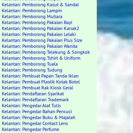
Kelantan: Pemborong Kasut & Sandal
Kelantan: Pemborong Lampin
Kelantan: Pemborong Mutiara
Kelantan: Pemborong Pakaian Bayi
Kelantan: Pemborong Pakaian Kanak2
Kelantan: Pemborong Pakaian Lelaki
Kelantan: Pemborong Pakaian Plus Size
Kelantan: Pemborong Pakaian Wanita
Kelantan: Pemborong Telekung & Songkok
Kelantan: Pemborong Tshirt & Uniform
Kelantan: Pemborong Tuala
Kelantan: Pemborong Tudung
Kelantan: Pembuat Papan Tanda Iklan
Kelantan: Pembuat Plastik Kotak Botol
Kelantan: Pembuat Rak Kiosk Gerai
Kelantan: Pendaftaran Syarikat
Kelantan: Pendaftaran Trademark
Kelantan: Pengedar Alat Tulis
Kelantan: Pengedar Bahan Pencuci
Kelantan: Pengedar Buku & Majalah
Kelantan: Pengedar Contact Lens
Kelantan: Pengedar Perfume