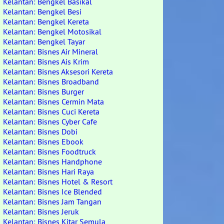
Kelantan: Bengkel Basikal
Kelantan: Bengkel Besi
Kelantan: Bengkel Kereta
Kelantan: Bengkel Motosikal
Kelantan: Bengkel Tayar
Kelantan: Bisnes Air Mineral
Kelantan: Bisnes Ais Krim
Kelantan: Bisnes Aksesori Kereta
Kelantan: Bisnes Broadband
Kelantan: Bisnes Burger
Kelantan: Bisnes Cermin Mata
Kelantan: Bisnes Cuci Kereta
Kelantan: Bisnes Cyber Cafe
Kelantan: Bisnes Dobi
Kelantan: Bisnes Ebook
Kelantan: Bisnes Foodtruck
Kelantan: Bisnes Handphone
Kelantan: Bisnes Hari Raya
Kelantan: Bisnes Hotel & Resort
Kelantan: Bisnes Ice Blended
Kelantan: Bisnes Jam Tangan
Kelantan: Bisnes Jeruk
Kelantan: Bisnes Kitar Semula