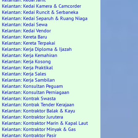
Kelantan: Kedai Kamera & Camcorder
Kelantan: Kedai Runcit & Serbaneka
Kelantan: Kedai Separuh & Ruang Niaga
Kelantan: Kedai Sewa
Kelantan: Kedai Vendor
Kelantan: Kereta Baru
Kelantan: Kereta Terpakai
Kelantan: Kerja Diploma & Ijazah
Kelantan: Kerja Kemahiran
Kelantan: Kerja Kosong
Kelantan: Kerja Praktikal
Kelantan: Kerja Sales
Kelantan: Kerja Sambilan
Kelantan: Konsultan Peguam
Kelantan: Konsultan Perniagaan
Kelantan: Kontrak Swasta
Kelantan: Kontrak Tender Kerajaan
Kelantan: Kontraktor Balak & Kayu
Kelantan: Kontraktor Jurutera
Kelantan: Kontraktor Marin & Kapal Laut
Kelantan: Kontraktor Minyak & Gas
Kelantan: Kontraktor Pasir