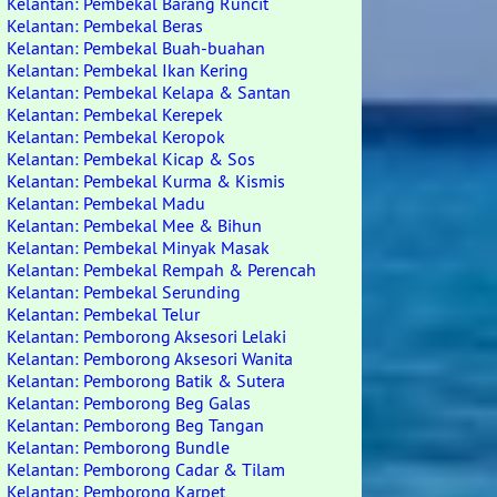
Kelantan: Pembekal Barang Runcit
Kelantan: Pembekal Beras
Kelantan: Pembekal Buah-buahan
Kelantan: Pembekal Ikan Kering
Kelantan: Pembekal Kelapa & Santan
Kelantan: Pembekal Kerepek
Kelantan: Pembekal Keropok
Kelantan: Pembekal Kicap & Sos
Kelantan: Pembekal Kurma & Kismis
Kelantan: Pembekal Madu
Kelantan: Pembekal Mee & Bihun
Kelantan: Pembekal Minyak Masak
Kelantan: Pembekal Rempah & Perencah
Kelantan: Pembekal Serunding
Kelantan: Pembekal Telur
Kelantan: Pemborong Aksesori Lelaki
Kelantan: Pemborong Aksesori Wanita
Kelantan: Pemborong Batik & Sutera
Kelantan: Pemborong Beg Galas
Kelantan: Pemborong Beg Tangan
Kelantan: Pemborong Bundle
Kelantan: Pemborong Cadar & Tilam
Kelantan: Pemborong Karpet