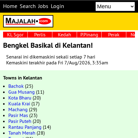
Home
Search
Jobs
Login
KL Sgor
Perlis
Kedah
P.Pinang
Perak
Neg
Bengkel Basikal di Kelantan!
Senarai ini dikemaskini sekali setiap 7 hari
Kemaskini terakhir pada Fri 7/Aug/2026, 3:35am
Towns in Kelantan
Bachok
(25)
Gua Musang
(11)
Kota Bharu
(20)
Kuala Krai
(17)
Machang
(29)
Pasir Mas
(23)
Pasir Puteh
(20)
Rantau Panjang
(14)
Tanah Merah
(28)