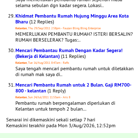
selama sebulan dgn kadar segera. Lokasi..
Khidmat Pembantu Rumah Hujung Minggu Area Kota
Bharu
(12 Replies)
Kelantan
, Thu 29/Sep/2011 2:58pm - Fauzan Bling Bling Enterprise
MEMERLUKAN PEMBANTU RUMAH? ISTERI BERSALIN?
RUMAH BERSELERAK? Tugas:..
Mencari Pembantau Rumah Dengan Kadar Segera!
(Bekerja di Kelantan)
(11 Replies)
Kelantan
, Tue 16/Aug/2011 8:47am - Rafis
Saya tengah mencari pembantu rumah untuk diletakkan
di rumah mak saya di..
Mencari Pembantu Rumah untuk 2 Bulan. Gaji RM700-
800 - kelantan
(1 Reply)
Kelantan
, Sun 24/Jul/2011 11:53am - Aris 8
Pembantu rumah berpengalaman diperlukan di
Kelantan untuk tempoh 2 bulan...
Senarai ini dikemaskini sekali setiap 7 hari
Kemaskini terakhir pada Mon 3/Aug/2026, 12:52pm