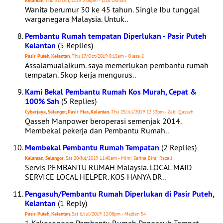
Kelantan
, Thu 31/Oct/2019 2:08pm - Liza Osman
Wanita berumur 30 ke 45 tahun. Single Ibu tunggal
warganegara Malaysia. Untuk..
Pembantu Rumah tempatan Diperlukan - Pasir Puteh
Kelantan
(5 Replies)
Pasir Puteh, Kelantan
, Thu 17/Oct/2019 8:15am - Olaza 2
Assalamualaikum. saya memerlukan pembantu rumah
tempatan. Skop kerja mengurus..
Kami Bekal Pembantu Rumah Kos Murah, Cepat &
100% Sah
(5 Replies)
Cyberjaya, Selangor, Pasir Mas, Kelantan
, Thu 25/Jul/2019 12:53pm - Zaki Qasseh
Qasseh Manpower beroperasi semenjak 2014.
Membekal pekerja dan Pembantu Rumah..
Membekal Pembantu Rumah Tempatan
(2 Replies)
Kelantan, Selangor
, Sat 20/Jul/2019 11:45am - Mimi Sarina Binti Razali
Servis PEMBANTU RUMAH Malaysia. LOCAL MAID
SERVICE LOCAL HELPER. KOS HANYA DR..
Pengasuh/Pembantu Rumah Diperlukan di Pasir Puteh,
Kelantan
(1 Reply)
Pasir Puteh, Kelantan
, Sat 6/Jul/2019 12:08pm - Mazlan 54