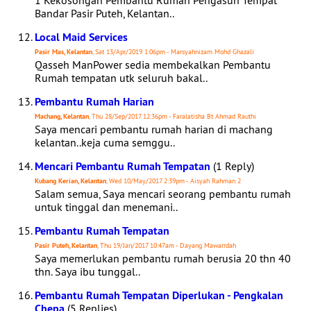
1 Kekosongan Pembantu Rumah Pengasuh Tempat
Bandar Pasir Puteh, Kelantan..
Local Maid Services
Pasir Mas, Kelantan
, Sat 13/Apr/2019 1:06pm - Marsyahnizam Mohd Ghazali
Qasseh ManPower sedia membekalkan Pembantu
Rumah tempatan utk seluruh bakal..
Pembantu Rumah Harian
Machang, Kelantan
, Thu 28/Sep/2017 12:36pm - Faralatisha Bt Ahmad Rauthi
Saya mencari pembantu rumah harian di machang
kelantan..keja cuma semggu..
Mencari Pembantu Rumah Tempatan
(1 Reply)
Kubang Kerian, Kelantan
, Wed 10/May/2017 2:39pm - Aisyah Rahman 2
Salam semua, Saya mencari seorang pembantu rumah
untuk tinggal dan menemani..
Pembantu Rumah Tempatan
Pasir Puteh, Kelantan
, Thu 19/Jan/2017 10:47am - Dayang Mawarrdah
Saya memerlukan pembantu rumah berusia 20 thn 40
thn. Saya ibu tunggal..
Pembantu Rumah Tempatan Diperlukan - Pengkalan
Chepa
(5 Replies)