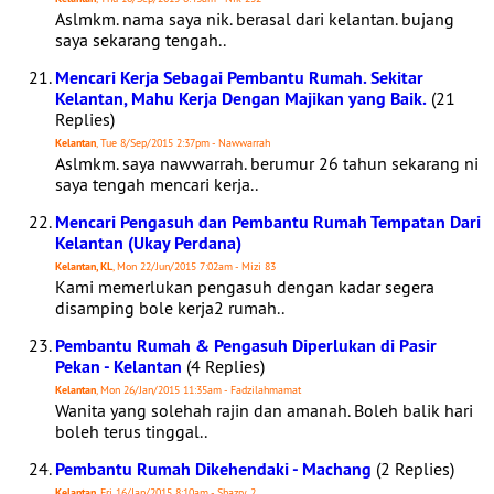
Aslmkm. nama saya nik. berasal dari kelantan. bujang
saya sekarang tengah..
Mencari Kerja Sebagai Pembantu Rumah. Sekitar
Kelantan, Mahu Kerja Dengan Majikan yang Baik.
(21
Replies)
Kelantan
, Tue 8/Sep/2015 2:37pm - Nawwarrah
Aslmkm. saya nawwarrah. berumur 26 tahun sekarang ni
saya tengah mencari kerja..
Mencari Pengasuh dan Pembantu Rumah Tempatan Dari
Kelantan (Ukay Perdana)
Kelantan, KL
, Mon 22/Jun/2015 7:02am - Mizi 83
Kami memerlukan pengasuh dengan kadar segera
disamping bole kerja2 rumah..
Pembantu Rumah & Pengasuh Diperlukan di Pasir
Pekan - Kelantan
(4 Replies)
Kelantan
, Mon 26/Jan/2015 11:35am - Fadzilahmamat
Wanita yang solehah rajin dan amanah. Boleh balik hari
boleh terus tinggal..
Pembantu Rumah Dikehendaki - Machang
(2 Replies)
Kelantan
, Fri 16/Jan/2015 8:10am - Shazry 2