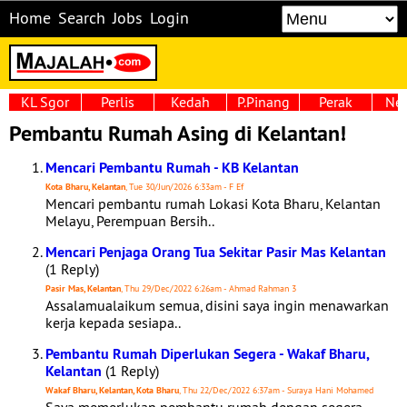
Home
Search
Jobs
Login
KL Sgor
Perlis
Kedah
P.Pinang
Perak
Neg
Pembantu Rumah Asing di Kelantan!
Mencari Pembantu Rumah - KB Kelantan
Kota Bharu, Kelantan
, Tue 30/Jun/2026 6:33am - F Ef
Mencari pembantu rumah Lokasi Kota Bharu, Kelantan
Melayu, Perempuan Bersih..
Mencari Penjaga Orang Tua Sekitar Pasir Mas Kelantan
(1 Reply)
Pasir Mas, Kelantan
, Thu 29/Dec/2022 6:26am - Ahmad Rahman 3
Assalamualaikum semua, disini saya ingin menawarkan
kerja kepada sesiapa..
Pembantu Rumah Diperlukan Segera - Wakaf Bharu,
Kelantan
(1 Reply)
Wakaf Bharu, Kelantan, Kota Bharu
, Thu 22/Dec/2022 6:37am - Suraya Hani Mohamed