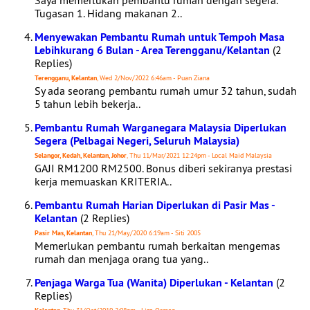
Saya memerlukan pembantu rumah dengan segera.
Tugasan 1. Hidang makanan 2..
Menyewakan Pembantu Rumah untuk Tempoh Masa
Lebihkurang 6 Bulan - Area Terengganu/Kelantan
(2
Replies)
Terengganu, Kelantan
, Wed 2/Nov/2022 6:46am - Puan Ziana
Sy ada seorang pembantu rumah umur 32 tahun, sudah
5 tahun lebih bekerja..
Pembantu Rumah Warganegara Malaysia Diperlukan
Segera (Pelbagai Negeri, Seluruh Malaysia)
Selangor, Kedah, Kelantan, Johor
, Thu 11/Mar/2021 12:24pm - Local Maid Malaysia
GAJI RM1200 RM2500. Bonus diberi sekiranya prestasi
kerja memuaskan KRITERIA..
Pembantu Rumah Harian Diperlukan di Pasir Mas -
Kelantan
(2 Replies)
Pasir Mas, Kelantan
, Thu 21/May/2020 6:19am - Siti 2005
Memerlukan pembantu rumah berkaitan mengemas
rumah dan menjaga orang tua yang..
Penjaga Warga Tua (Wanita) Diperlukan - Kelantan
(2
Replies)