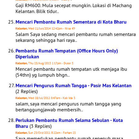
Gaji RM600. Mula secepat mungkin. Lokasi di Machang
Kelantan. Bilik tidur..
Mencari Pembantu Rumah Sementara di Kota Bharu
Kelantan
, Wed 11/Jun/2014 12:42pm - Nisa 49
Salam Saya sedang mencari pembantu rumah sementara
sekarang sehingga hari raya..
Pembantu Rumah Tempatan (Office Hours Only)
Diperlukan
Kelantan
, Thu 15/Aug/2013 1:17pm - Durar 3
Mencari pembantu rumah tempatan utk menjaga ibu
(54thn) yg lumpuh bhgn..
Mencari Pengurus Rumah Tangga - Pasir Mas Kelantan
(2 Replies)
Kelantan
, Wed 18/Jul/2012 8:47am - Kak Ida 3
salam, saya mencari pengurus rumah tangga yang
bertanggungjawab membersih..
Perlukan Pembantu Rumah Selama Sebulan - Kota
Bharu
(3 Replies)
Kelantan
, Sun 23/Oct/2011 8:22am - Farhan 15
Saya memerlukan pembantu rumah sepenuh masa