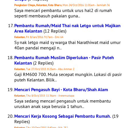
Pengkalan Chepa, Kelantan, Kota Bharu
, Mon 24/Oct/2016 11:01am - Jamilah 56
Saya mencari pembantu untuk urus hal2 di rumah
seperti membasuh pakaian guna..
Pembantu Rumah/Maid Thai nak Letgo untuk Majikan
Area Kelantan
(12 Replies)
Kelantan
, Fri 8/Jan/2016 9:17am - Emi 64
Sy nak letgo maid sy warga thai Narathiwat maid umur
40an pandai mengaji n..
Pembantu Rumah Muslim Diperlukan - Pasir Puteh
Kelantan
(2 Replies)
Kelantan
, Tue 27/Oct/2015 8:25am - Abu Ammar 2
Gaji RM600 700. Mula secepat mungkin. Lokasi di pasir
puteh Kelantan. Bilik..
Mencari Pengasuh Bayi - Kota Bharu/Shah Alam
Kelantan
, Thu 8/Oct/2015 11:36am - Annemustapa
Saya sedang mencari pengasuh untuk membantu
uruskan anak saya berusia 1 tahun..
Mencari Kerja Kosong Sebagai Pembantu Rumah.
(19
Replies)
Kelantan
, Thu 10/Sep/2015 8:43am - Nik 252