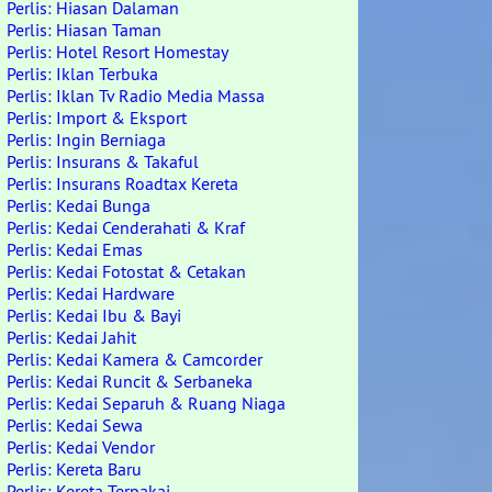
Perlis: Hiasan Dalaman
Perlis: Hiasan Taman
Perlis: Hotel Resort Homestay
Perlis: Iklan Terbuka
Perlis: Iklan Tv Radio Media Massa
Perlis: Import & Eksport
Perlis: Ingin Berniaga
Perlis: Insurans & Takaful
Perlis: Insurans Roadtax Kereta
Perlis: Kedai Bunga
Perlis: Kedai Cenderahati & Kraf
Perlis: Kedai Emas
Perlis: Kedai Fotostat & Cetakan
Perlis: Kedai Hardware
Perlis: Kedai Ibu & Bayi
Perlis: Kedai Jahit
Perlis: Kedai Kamera & Camcorder
Perlis: Kedai Runcit & Serbaneka
Perlis: Kedai Separuh & Ruang Niaga
Perlis: Kedai Sewa
Perlis: Kedai Vendor
Perlis: Kereta Baru
Perlis: Kereta Terpakai