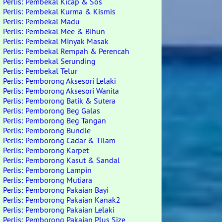
Perlis: Pembekal Kicap & Sos
Perlis: Pembekal Kurma & Kismis
Perlis: Pembekal Madu
Perlis: Pembekal Mee & Bihun
Perlis: Pembekal Minyak Masak
Perlis: Pembekal Rempah & Perencah
Perlis: Pembekal Serunding
Perlis: Pembekal Telur
Perlis: Pemborong Aksesori Lelaki
Perlis: Pemborong Aksesori Wanita
Perlis: Pemborong Batik & Sutera
Perlis: Pemborong Beg Galas
Perlis: Pemborong Beg Tangan
Perlis: Pemborong Bundle
Perlis: Pemborong Cadar & Tilam
Perlis: Pemborong Karpet
Perlis: Pemborong Kasut & Sandal
Perlis: Pemborong Lampin
Perlis: Pemborong Mutiara
Perlis: Pemborong Pakaian Bayi
Perlis: Pemborong Pakaian Kanak2
Perlis: Pemborong Pakaian Lelaki
Perlis: Pemborong Pakaian Plus Size