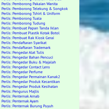
Perlis: Pemborong Pakaian Wanita
Perlis: Pemborong Telekung & Songkok
Perlis: Pemborong Tshirt & Uniform
Perlis: Pemborong Tuala
Perlis: Pemborong Tudung
Perlis: Pembuat Papan Tanda Iklan
Perlis: Pembuat Plastik Kotak Botol
Perlis: Pembuat Rak Kiosk Gerai
Perlis: Pendaftaran Syarikat
Perlis: Pendaftaran Trademark
Perlis: Pengedar Alat Tulis
Perlis: Pengedar Bahan Pencuci
Perlis: Pengedar Buku & Majalah
Perlis: Pengedar Contact Lens
Perlis: Pengedar Perfume
Perlis: Pengedar Permainan Kanak2
Perlis: Pengedar Produk Kecantikan
Perlis: Pengedar Produk Kesihatan
Perlis: Pengurus Majlis
Perlis: Penternak Arnab
Perlis: Penternak Ayam
Perlis: Penternak Burung Puyuh