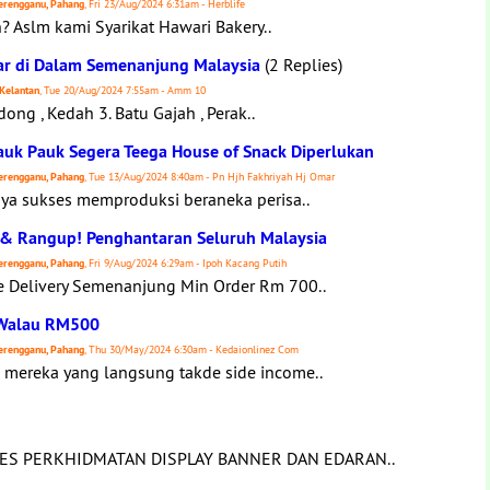
 Terengganu, Pahang
, Fri 23/Aug/2024 6:31am - Herblife
? Aslm kami Syarikat Hawari Bakery..
lar di Dalam Semenanjung Malaysia
(2 Replies)
 Kelantan
, Tue 20/Aug/2024 7:55am - Amm 10
edong , Kedah 3. Batu Gajah , Perak..
uk Pauk Segera Teega House of Snack Diperlukan
 Terengganu, Pahang
, Tue 13/Aug/2024 8:40am - Pn Hjh Fakhriyah Hj Omar
nya sukses memproduksi beraneka perisa..
 & Rangup! Penghantaran Seluruh Malaysia
 Terengganu, Pahang
, Fri 9/Aug/2024 6:29am - Ipoh Kacang Putih
e Delivery Semenanjung Min Order Rm 700..
 Walau RM500
 Terengganu, Pahang
, Thu 30/May/2024 6:30am - Kedaionlinez Com
k mereka yang langsung takde side income..
CES PERKHIDMATAN DISPLAY BANNER DAN EDARAN..