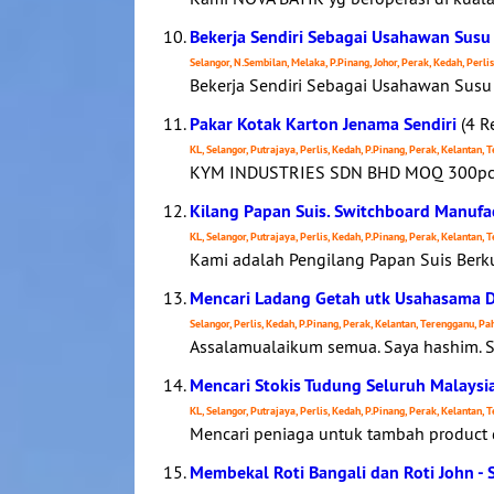
Bekerja Sendiri Sebagai Usahawan Susu 
Selangor, N.Sembilan, Melaka, P.Pinang, Johor, Perak, Kedah, Perli
Bekerja Sendiri Sebagai Usahawan Susu 
Pakar Kotak Karton Jenama Sendiri
(4 R
KL, Selangor, Putrajaya, Perlis, Kedah, P.Pinang, Perak, Kelantan,
KYM INDUSTRIES SDN BHD MOQ 300pcs L
Kilang Papan Suis. Switchboard Manufa
KL, Selangor, Putrajaya, Perlis, Kedah, P.Pinang, Perak, Kelantan,
Kami adalah Pengilang Papan Suis Berku
Mencari Ladang Getah utk Usahasama D
Selangor, Perlis, Kedah, P.Pinang, Perak, Kelantan, Terengganu, P
Assalamualaikum semua. Saya hashim. Sy
Mencari Stokis Tudung Seluruh Malaysi
KL, Selangor, Putrajaya, Perlis, Kedah, P.Pinang, Perak, Kelantan,
Mencari peniaga untuk tambah product d
Membekal Roti Bangali dan Roti John -