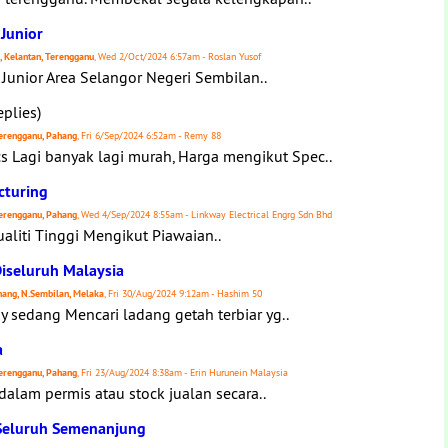
Junior
s, Kelantan, Terengganu
, Wed 2/Oct/2024 6:57am - Roslan Yusof
Junior Area Selangor Negeri Sembilan..
eplies)
 Terengganu, Pahang
, Fri 6/Sep/2024 6:52am - Remy 88
agi banyak lagi murah, Harga mengikut Spec..
cturing
 Terengganu, Pahang
, Wed 4/Sep/2024 8:55am - Linkway Electrical Engrg Sdn Bhd
aliti Tinggi Mengikut Piawaian..
iseluruh Malaysia
ahang, N.Sembilan, Melaka
, Fri 30/Aug/2024 9:12am - Hashim 50
 sedang Mencari ladang getah terbiar yg..
a
 Terengganu, Pahang
, Fri 23/Aug/2024 8:38am - Erin Hurunein Malaysia
alam permis atau stock jualan secara..
 Seluruh Semenanjung