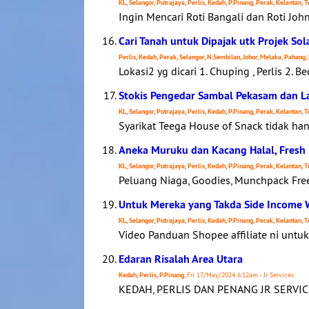
KL, Selangor, Putrajaya, Perlis, Kedah, P.Pinang, Perak, Kelantan,
Ingin Mencari Roti Bangali dan Roti John
Cari Tanah untuk Dipajak utk Projek So
Perlis, Kedah, Perak, Selangor, N.Sembilan, Johor, Melaka, Pahang,
Lokasi2 yg dicari 1. Chuping , Perlis 2. B
Stokis Pengedar Sambal Pekasam dan La
KL, Selangor, Putrajaya, Perlis, Kedah, P.Pinang, Perak, Kelantan,
Syarikat Teega House of Snack tidak ha
Aneka Muruku dan Kacang Halal, Fresh
KL, Selangor, Putrajaya, Perlis, Kedah, P.Pinang, Perak, Kelantan,
Peluang Niaga, Goodies, Munchpack Fre
Untuk Mereka yang Takda Side Income
KL, Selangor, Putrajaya, Perlis, Kedah, P.Pinang, Perak, Kelantan,
Video Panduan Shopee affiliate ni untu
Edaran Risalah Area Utara
Kedah, Perlis, P.Pinang
, Fri 17/May/2024 6:12am - Jr Services
KEDAH, PERLIS DAN PENANG JR SERVI