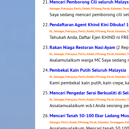
Mencari Pemborong Cili seluruh Malays
Selangor, Putrajaya, Perlis, Kedah, P.Pinang, Perak, Kelantan, Te
Saya sedang mencari pemborong cili seluru
Pendaftaran Agent Khind Kini Dibuka! 
KL, Selangor, Putrajaya, Perlis, Kedah, P.Pinang, Perak, Kelantan,
Tahukah Anda, Daftar Ejen KHIND ni FR
Rakan Niaga Restoran Nasi Ayam
(2 Repl
KL, Selangor, Putrajaya, Perlis, Kedah, P.Pinang, Perak, Kelantan,
Asalamulaikum warga MC Saya sedang me
Pembekal Kain Putih Seluruh Malaysia
KL, Selangor, Putrajaya, Perlis, Kedah, P.Pinang, Perak, Kelantan,
Kami pembekal kain putih, kain crepe, kain
Mencari Pengedar Serai Berkualiti di Se
KL, Selangor, Putrajaya, Perlis, Kedah, P.Pinang, Perak, Kelantan,
Assalamualaikum w.b.t Anda seorang pe
Mencari Tanah 50-100 Ekar Ladang Mu
Selangor, Perlis, Kedah, P.Pinang, Perak, Kelantan, Terengganu, P
Assalamualaikum, Mencari tanah 50 100