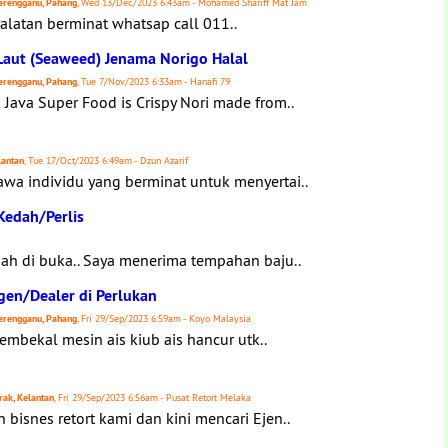
 Terengganu, Pahang
, Wed 13/Dec/2023 6:43am - Mohamed Shariff Mat Jam
alatan berminat whatsap call 011..
Laut (Seaweed) Jenama Norigo Halal
 Terengganu, Pahang
, Tue 7/Nov/2023 6:33am - Hanafi 79
Java Super Food is Crispy Nori made from..
lantan
, Tue 17/Oct/2023 6:49am - Dzun Azarif
a individu yang berminat untuk menyertai..
Kedah/Perlis
ah di buka.. Saya menerima tempahan baju..
Agen/Dealer di Perlukan
 Terengganu, Pahang
, Fri 29/Sep/2023 6:59am - Koyo Malaysia
mbekal mesin ais kiub ais hancur utk..
erak, Kelantan
, Fri 29/Sep/2023 6:56am - Pusat Retort Melaka
snes retort kami dan kini mencari Ejen..