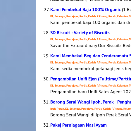
Kami Pembekal Baja 100% Organic
(1 Re
KL, Selangor, Putrajaya, Perlis, Kedah, P.Pinang, Perak, Kelantan,
Kami pembekal baja 100 organic dan di
SD Biscuit : Variety of Biscuits
KL, Selangor, Putrajaya, Perlis, Kedah, P.Pinang, Perak, Kelantan,
Savor the Extraordinary Our Biscuits Red
Kami Membekal Beg dan Cenderamata S
KL, Selangor, Putrajaya, Perlis, Kedah, P.Pinang, Perak, Kelantan,
Kami sedia membekal pelabagi jenis beg
Pengambilan Unifi Ejen (Fulltime/Partt
KL, Selangor, Putrajaya, Perlis, Kedah, P.Pinang, Perak, Kelantan,
Pengambilan baru Unifi Sales Agent 202
Borong Serai Wangi Ipoh, Perak - Pengh
Ipoh, Perak, KL, Selangor, Putrajaya, Perlis, Kedah, P.Pinang, Kela
Borong Serai Wangi di Ipoh Perak Sera
Pakej Perniagaan Nasi Ayam