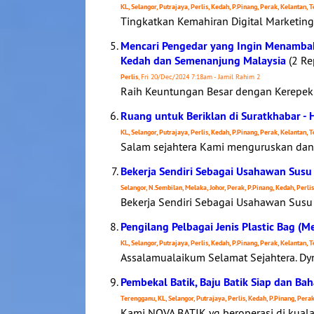
KL, Selangor, Putrajaya, Perlis, Kedah, P.Pinang, Perak, Kelantan,
Tingkatkan Kemahiran Digital Marketing
Mencari Pengedar yang Ingin Menambah 
Kedah dan Semenanjung Malaysia
(2 Re
Perlis
, Fri 20/Dec/2024 7:18am - Jamil Rahim 2
Raih Keuntungan Besar dengan Kerepek
Ruang untuk Beriklan di Suratkhabar -
KL, Selangor, Putrajaya, Perlis, Kedah, P.Pinang, Perak, Kelantan,
Salam sejahtera Kami menguruskan dan m
Bekerja Sendiri Sebagai Usahawan Susu 
Selangor, N.Sembilan, Melaka, Johor, Perak, P.Pinang, Kedah, Perli
Bekerja Sendiri Sebagai Usahawan Susu 
Pengilang Pelbagai Jenis Plastic Bag (
KL, Selangor, Putrajaya, Perlis, Kedah, P.Pinang, Perak, Kelantan,
Assalamualaikum Selamat Sejahtera. Dyn
Pembekal Batik, Baju Batik Siap dan B
Terengganu, KL, Selangor, Putrajaya, Perlis, Kedah, P.Pinang, Pera
Kami NOVA BATIK yg beroperasi di kual