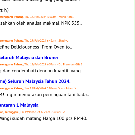
ply)
 Terengganu, Pahang
, Thu 14/Mar/2024 6:31am - Mohd Rosali
 sahkan oleh analisa makmal. NPK 555..
 Terengganu, Pahang
, Thu 29/Feb/2024 6:42am - Shadiya
efine Deliciousness! From Oven to..
eluruh Malaysia dan Brunei
 Terengganu, Pahang
, Thu 15/Feb/2024 6:39am - Dc Premium Gift 2
 dan cenderahati dengan kuantiti yang..
ime) Seluruh Malaysia Tahun 2024.
 Terengganu, Pahang
, Tue 13/Feb/2024 6:10am - Sham Johari 3
4! Ingin memulakan perniagaan tapi tiada..
antaran 1 Malaysia
ntan, Terengganu
, Fri 19/Jan/2024 6:36am - Suriani 33
i Wangi sudah matang Harga 100 pcs RM40..