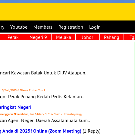
ory
Youtube
Members
Registration
Login
Perak
Negeri 9
Melaka
Johor
Pahang
Tg
ari Kawasan Balak Untuk Di JV Ataupun..
d 5/Feb/2025 6:38am - Roslan Yusof
gor Perak Penang Kedah Perlis Kelantan..
eringkat Negeri
 Terengganu, N.Sembilan
, Tue 14/Jan/2025 6:28am - Ummahsynergy
ri Agent Negeri Daerah Assalamualaikum..
g Anda di 2025! Online (Zoom Meeting)
(1 Reply)