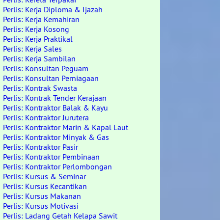
Perlis: Kerja Diploma & Ijazah
Perlis: Kerja Kemahiran
Perlis: Kerja Kosong
Perlis: Kerja Praktikal
Perlis: Kerja Sales
Perlis: Kerja Sambilan
Perlis: Konsultan Peguam
Perlis: Konsultan Perniagaan
Perlis: Kontrak Swasta
Perlis: Kontrak Tender Kerajaan
Perlis: Kontraktor Balak & Kayu
Perlis: Kontraktor Jurutera
Perlis: Kontraktor Marin & Kapal Laut
Perlis: Kontraktor Minyak & Gas
Perlis: Kontraktor Pasir
Perlis: Kontraktor Pembinaan
Perlis: Kontraktor Perlombongan
Perlis: Kursus & Seminar
Perlis: Kursus Kecantikan
Perlis: Kursus Makanan
Perlis: Kursus Motivasi
Perlis: Ladang Getah Kelapa Sawit