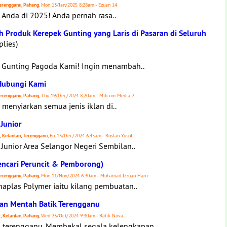
 Terengganu, Pahang
, Mon 13/Jan/2025 8:28am - Ezuan 14
 Anda di 2025! Anda pernah rasa..
Produk Kerepek Gunting yang Laris di Pasaran di Seluruh
plies)
 Gunting Pagoda Kami! Ingin menambah..
 Hubungi Kami
 Terengganu, Pahang
, Thu 19/Dec/2024 8:20am - Milcom Media 2
enyiarkan semua jenis iklan di..
Junior
s, Kelantan, Terengganu
, Fri 13/Dec/2024 6:45am - Roslan Yusof
Junior Area Selangor Negeri Sembilan..
Mencari Peruncit & Pemborong)
 Terengganu, Pahang
, Mon 11/Nov/2024 6:30am - Muhamad Izzuan Hariz
aplas Polymer iaitu kilang pembuatan..
ahan Mentah Batik Terengganu
k, Kelantan, Pahang
, Wed 23/Oct/2024 9:30am - Batik Nova
a terengganu. Membekal segala kelengkapan..