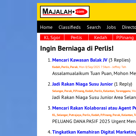
Home
Classifieds
Search
Jobs
Direct
KL Sgor
Perlis
Kedah
P.Pinang
Ingin Berniaga di Perlis!
Mencari Kawasan Balak JV
(3 Replies)
Kedah, Perlis, Perak
, Mon 8/Sep/2025 7:34am - Jeffrey Teh
Assalamualaikum Tuan Puan, Mohon Menc
Jadi Rakan Niaga Susu Junior
(1 Reply)
Selangor, Perak, P.Pinang, Kedah, Perlis, Kelantan, Terengganu
, We
Jadi Rakan Niaga Susu Junior Area Selan
Mencari Rakan Kolaborasi atau Agent P
KL, Selangor, Putrajaya, Perlis, Kedah, P.Pinang, Perak, Kelantan,
PELUANG DANA PASIF 2025 Urgent Menca
Tingkatkan Kemahiran Digital Marketin