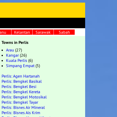
anu
Kelantan
Sarawak
Sabah
Towns in Perlis
Arau
(27)
Kangar
(26)
Kuala Perlis
(6)
Simpang Empat
(5)
Perlis: Agen Hartanah
Perlis: Bengkel Basikal
Perlis: Bengkel Besi
Perlis: Bengkel Kereta
Perlis: Bengkel Motosikal
Perlis: Bengkel Tayar
Perlis: Bisnes Air Mineral
Perlis: Bisnes Ais Krim