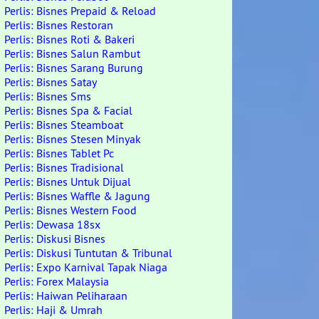
Perlis: Bisnes Prepaid & Reload
Perlis: Bisnes Restoran
Perlis: Bisnes Roti & Bakeri
Perlis: Bisnes Salun Rambut
Perlis: Bisnes Sarang Burung
Perlis: Bisnes Satay
Perlis: Bisnes Sms
Perlis: Bisnes Spa & Facial
Perlis: Bisnes Steamboat
Perlis: Bisnes Stesen Minyak
Perlis: Bisnes Tablet Pc
Perlis: Bisnes Tradisional
Perlis: Bisnes Untuk Dijual
Perlis: Bisnes Waffle & Jagung
Perlis: Bisnes Western Food
Perlis: Dewasa 18sx
Perlis: Diskusi Bisnes
Perlis: Diskusi Tuntutan & Tribunal
Perlis: Expo Karnival Tapak Niaga
Perlis: Forex Malaysia
Perlis: Haiwan Peliharaan
Perlis: Haji & Umrah