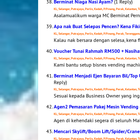
Berminat Niaga Nasi Ayam?
(1 Reply)
KL, Selangor, Putrajaya, Perlis, Kedah, P.Pinang, Perak, Kelantan,
Asalamualikum warga MC Berminat Pern
Apa nak Buat Selepas Pencen? Kena Fik
KL, Selangor, Putrajaya, Perlis, Kedah, P.Pinang, Perak, Terenggan
Kalau nak bersara dengan selesa, kena f
Voucher Tunai Rahmah RM500 + Nasihat
KL, Selangor, Putrajaya, Perlis, Kedah, P.Pinang, Perak, Kelantan,
Kami bantu setup bisnes vending machin
Berminat Menjadi Ejen Bayaran Bil/Top
Reply)
KL, Selangor, Putrajaya, Perlis, Kedah, P.Pinang, Perak, Kelantan,
Sesuai kepada Business Owner yang in
Agen2 Pemasaran Pakej Mesin Vending d
KL, Selangor, Putrajaya, Perlis, Kedah, P.Pinang, Perak, Kelantan,
Agen di kehendaki segera di seluruh Ma
Mencari Skylift/Boom Lift/Spider/Cran
KL, Selangor, Putrajaya, Perlis, Kedah, P.Pinang, Perak, Kelantan,