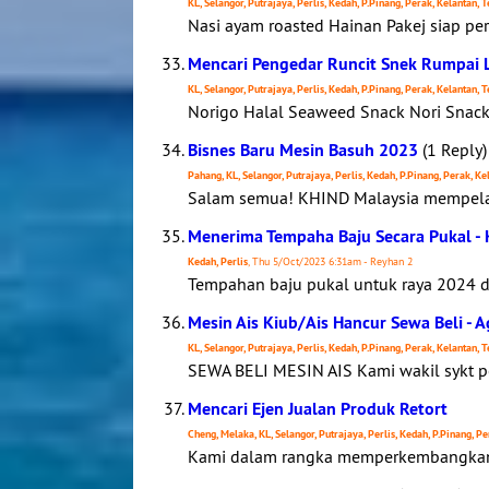
KL, Selangor, Putrajaya, Perlis, Kedah, P.Pinang, Perak, Kelantan,
Nasi ayam roasted Hainan Pakej siap per
Mencari Pengedar Runcit Snek Rumpai 
KL, Selangor, Putrajaya, Perlis, Kedah, P.Pinang, Perak, Kelantan,
Norigo Halal Seaweed Snack Nori Snack 
Bisnes Baru Mesin Basuh 2023
(1 Reply)
Pahang, KL, Selangor, Putrajaya, Perlis, Kedah, P.Pinang, Perak, Ke
Salam semua! KHIND Malaysia mempelaw
Menerima Tempaha Baju Secara Pukal - 
Kedah, Perlis
, Thu 5/Oct/2023 6:31am - Reyhan 2
Tempahan baju pukal untuk raya 2024 d
Mesin Ais Kiub/Ais Hancur Sewa Beli - 
KL, Selangor, Putrajaya, Perlis, Kedah, P.Pinang, Perak, Kelantan,
SEWA BELI MESIN AIS Kami wakil sykt pe
Mencari Ejen Jualan Produk Retort
Cheng, Melaka, KL, Selangor, Putrajaya, Perlis, Kedah, P.Pinang, P
Kami dalam rangka memperkembangkan bi