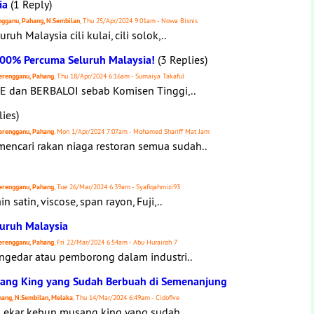
ia
(1 Reply)
rengganu, Pahang, N.Sembilan
, Thu 25/Apr/2024 9:01am - Nowa Bisnis
h Malaysia cili kulai, cili solok,..
100% Percuma Seluruh Malaysia!
(3 Replies)
 Terengganu, Pahang
, Thu 18/Apr/2024 6:16am - Sumaiya Takaful
EE dan BERBALOI sebab Komisen Tinggi,..
ies)
 Terengganu, Pahang
, Mon 1/Apr/2024 7:07am - Mohamed Shariff Mat Jam
ncari rakan niaga restoran semua sudah..
 Terengganu, Pahang
, Tue 26/Mar/2024 6:39am - Syafiqahmizi93
 satin, viscose, span rayon, Fuji,..
luruh Malaysia
 Terengganu, Pahang
, Fri 22/Mar/2024 6:54am - Abu Hurairah 7
ngedar atau pemborong dalam industri..
sang King yang Sudah Berbuah di Semenanjung
ahang, N.Sembilan, Melaka
, Thu 14/Mar/2024 6:49am - Cidofive
 ekar kebun musang king yang sudah..