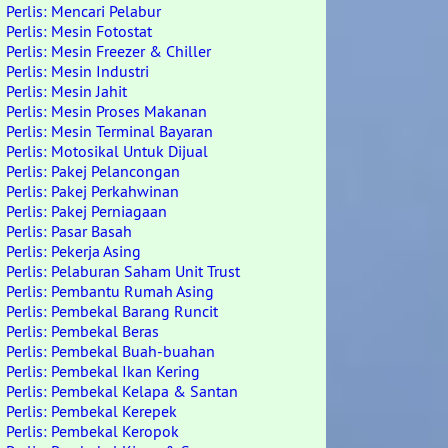
Perlis: Mencari Pelabur
Perlis: Mesin Fotostat
Perlis: Mesin Freezer & Chiller
Perlis: Mesin Industri
Perlis: Mesin Jahit
Perlis: Mesin Proses Makanan
Perlis: Mesin Terminal Bayaran
Perlis: Motosikal Untuk Dijual
Perlis: Pakej Pelancongan
Perlis: Pakej Perkahwinan
Perlis: Pakej Perniagaan
Perlis: Pasar Basah
Perlis: Pekerja Asing
Perlis: Pelaburan Saham Unit Trust
Perlis: Pembantu Rumah Asing
Perlis: Pembekal Barang Runcit
Perlis: Pembekal Beras
Perlis: Pembekal Buah-buahan
Perlis: Pembekal Ikan Kering
Perlis: Pembekal Kelapa & Santan
Perlis: Pembekal Kerepek
Perlis: Pembekal Keropok