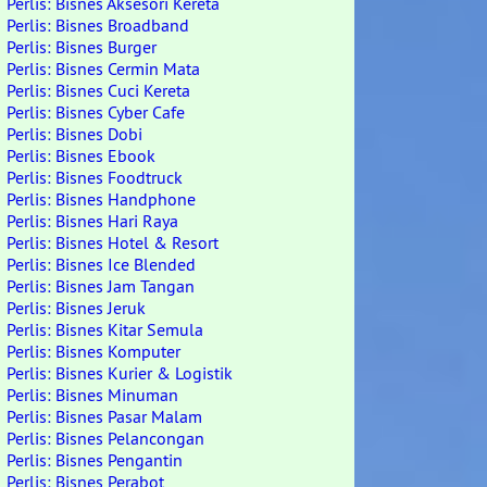
Perlis: Bisnes Aksesori Kereta
Perlis: Bisnes Broadband
Perlis: Bisnes Burger
Perlis: Bisnes Cermin Mata
Perlis: Bisnes Cuci Kereta
Perlis: Bisnes Cyber Cafe
Perlis: Bisnes Dobi
Perlis: Bisnes Ebook
Perlis: Bisnes Foodtruck
Perlis: Bisnes Handphone
Perlis: Bisnes Hari Raya
Perlis: Bisnes Hotel & Resort
Perlis: Bisnes Ice Blended
Perlis: Bisnes Jam Tangan
Perlis: Bisnes Jeruk
Perlis: Bisnes Kitar Semula
Perlis: Bisnes Komputer
Perlis: Bisnes Kurier & Logistik
Perlis: Bisnes Minuman
Perlis: Bisnes Pasar Malam
Perlis: Bisnes Pelancongan
Perlis: Bisnes Pengantin
Perlis: Bisnes Perabot