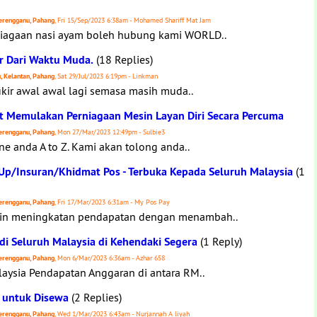
 Terengganu, Pahang
, Fri 15/Sep/2023 6:38am - Mohamed Shariff Mat Jam
iagaan nasi ayam boleh hubung kami WORLD..
ir Dari Waktu Muda.
(18 Replies)
u, Kelantan, Pahang
, Sat 29/Jul/2023 6:19pm - Linkman
ikir awal awal lagi semasa masih muda..
 Memulakan Perniagaan Mesin Layan Diri Secara Percuma
 Terengganu, Pahang
, Mon 27/Mar/2023 12:49pm - Sulbie3
e anda A to Z. Kami akan tolong anda..
 Up/Insuran/Khidmat Pos - Terbuka Kepada Seluruh Malaysia
(1
 Terengganu, Pahang
, Fri 17/Mar/2023 6:31am - My Pos Pay
gin meningkatan pendapatan dengan menambah..
i Seluruh Malaysia di Kehendaki Segera
(1 Reply)
 Terengganu, Pahang
, Mon 6/Mar/2023 6:36am - Azhar 658
laysia Pendapatan Anggaran di antara RM..
e untuk Disewa
(2 Replies)
 Terengganu, Pahang
, Wed 1/Mar/2023 6:43am - Nurjannah A liyah