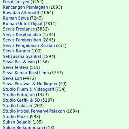
Pusat Tuisyen
(3254)
Rancangan Perniagaan
(1095)
Rawatan Alternatif
(1064)
Rumah Sewa
(7243)
Rumah Untuk Dijual
(7811)
Servis Freelance
(3882)
Servis Keselamatan
(1543)
Servis Pembersihan
(2845)
Servis Pengedaran Risalah
(831)
Servis Runner
(100)
Setiausaha Syarikat
(1893)
Sewa Bas & Van
(1186)
Sewa Jentera
(111)
Sewa Kereta Teksi Limo
(3753)
Sewa Lori
(4972)
Sewa Pesawat & Helikopter
(79)
Studio Filem & Videografi
(754)
Studio Fotografi
(1473)
Studio Grafik & 3D
(3287)
Studio Lukisan
(202)
Studio Model Penyanyi Pelakon
(1694)
Studio Muzik
(998)
Sukan Beladiri
(185)
Sukan Berkumpulan
(518)