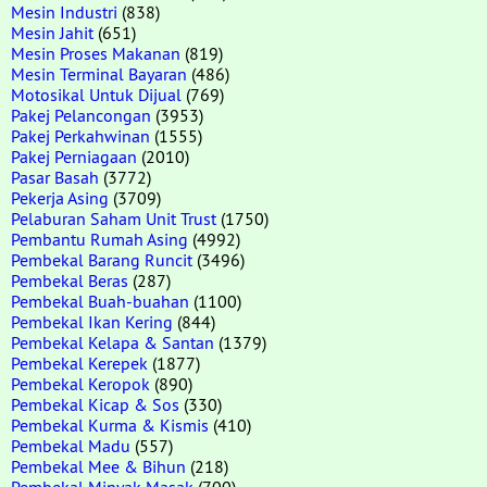
Mesin Industri
(838)
Mesin Jahit
(651)
Mesin Proses Makanan
(819)
Mesin Terminal Bayaran
(486)
Motosikal Untuk Dijual
(769)
Pakej Pelancongan
(3953)
Pakej Perkahwinan
(1555)
Pakej Perniagaan
(2010)
Pasar Basah
(3772)
Pekerja Asing
(3709)
Pelaburan Saham Unit Trust
(1750)
Pembantu Rumah Asing
(4992)
Pembekal Barang Runcit
(3496)
Pembekal Beras
(287)
Pembekal Buah-buahan
(1100)
Pembekal Ikan Kering
(844)
Pembekal Kelapa & Santan
(1379)
Pembekal Kerepek
(1877)
Pembekal Keropok
(890)
Pembekal Kicap & Sos
(330)
Pembekal Kurma & Kismis
(410)
Pembekal Madu
(557)
Pembekal Mee & Bihun
(218)
Pembekal Minyak Masak
(700)