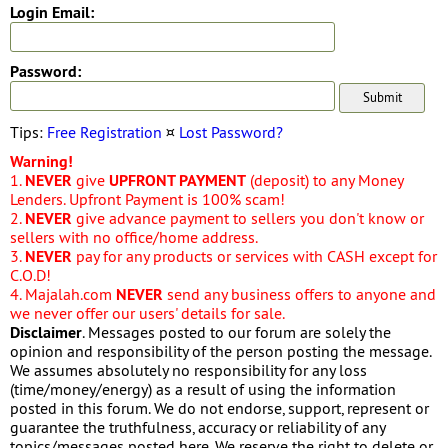
Login Email:
Password:
Tips:
Free Registration
¤
Lost Password?
Warning!
1.
NEVER
give
UPFRONT PAYMENT
(deposit) to any Money
Lenders. Upfront Payment is 100% scam!
2.
NEVER
give advance payment to sellers you don't know or
sellers with no office/home address.
3.
NEVER
pay for any products or services with CASH except for
C.O.D!
4. Majalah.com
NEVER
send any business offers to anyone and
we never offer our users' details for sale.
Disclaimer
. Messages posted to our forum are solely the
opinion and responsibility of the person posting the message.
We assumes absolutely no responsibility for any loss
(time/money/energy) as a result of using the information
posted in this forum. We do not endorse, support, represent or
guarantee the truthfulness, accuracy or reliability of any
topics/messages posted here. We reserve the right to delete or