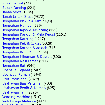
Sukan Futsal
(272)
Sukan Pancing
(221)
Tanah Sewa
(1584)
Tanah Untuk Dijual
(9872)
Tempahan Biskut & Tart
(3498)
Tempahan Hamper
(259)
Tempahan Jajan & Kekacang
(150)
Tempahan Kanopi & Meja Kerusi
(1151)
Tempahan Katering
(4217)
Tempahan Kek & Coklat
(3028)
Tempahan Korban & Aqiqah
(313)
Tempahan Kuih Muih
(3034)
Tempahan Minuman & Dessert
(800)
Tempahan Nasi Lemak
(1117)
Tempahan Roti
(940)
Ubahsuai Pejabat
(1587)
Ubahsuai Rumah
(4394)
Urut Tradisional
(2829)
Usahawan Baja Pertanian
(700)
Usahawan Benih & Nursery
(825)
Usahawan Tani
(2893)
Vending Machine
(1310)
Web Design Malaysia
(4471)