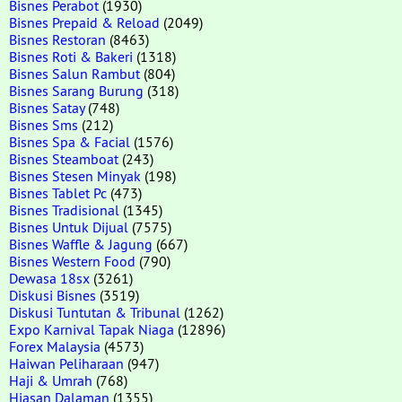
Bisnes Perabot
(1930)
Bisnes Prepaid & Reload
(2049)
Bisnes Restoran
(8463)
Bisnes Roti & Bakeri
(1318)
Bisnes Salun Rambut
(804)
Bisnes Sarang Burung
(318)
Bisnes Satay
(748)
Bisnes Sms
(212)
Bisnes Spa & Facial
(1576)
Bisnes Steamboat
(243)
Bisnes Stesen Minyak
(198)
Bisnes Tablet Pc
(473)
Bisnes Tradisional
(1345)
Bisnes Untuk Dijual
(7575)
Bisnes Waffle & Jagung
(667)
Bisnes Western Food
(790)
Dewasa 18sx
(3261)
Diskusi Bisnes
(3519)
Diskusi Tuntutan & Tribunal
(1262)
Expo Karnival Tapak Niaga
(12896)
Forex Malaysia
(4573)
Haiwan Peliharaan
(947)
Haji & Umrah
(768)
Hiasan Dalaman
(1355)