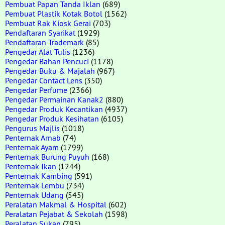
Pembuat Papan Tanda Iklan
(689)
Pembuat Plastik Kotak Botol
(1562)
Pembuat Rak Kiosk Gerai
(703)
Pendaftaran Syarikat
(1929)
Pendaftaran Trademark
(85)
Pengedar Alat Tulis
(1236)
Pengedar Bahan Pencuci
(1178)
Pengedar Buku & Majalah
(967)
Pengedar Contact Lens
(350)
Pengedar Perfume
(2366)
Pengedar Permainan Kanak2
(880)
Pengedar Produk Kecantikan
(4937)
Pengedar Produk Kesihatan
(6105)
Pengurus Majlis
(1018)
Penternak Arnab
(74)
Penternak Ayam
(1799)
Penternak Burung Puyuh
(168)
Penternak Ikan
(1244)
Penternak Kambing
(591)
Penternak Lembu
(734)
Penternak Udang
(545)
Peralatan Makmal & Hospital
(602)
Peralatan Pejabat & Sekolah
(1598)
Peralatan Sukan
(795)