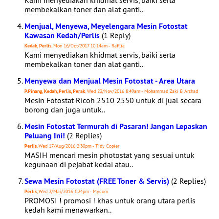
Kami menyediakan khidmat servis, baiki serta
membekalkan toner dan alat ganti..
Menjual, Menyewa, Meyelengara Mesin Fotostat
Kawasan Kedah/Perlis
(1 Reply)
Kedah, Perlis
, Mon 16/Oct/2017 10:14am - Rafilia
Kami menyediakan khidmat servis, baiki serta
membekalkan toner dan alat ganti..
Menyewa dan Menjual Mesin Fotostat - Area Utara
P.Pinang, Kedah, Perlis, Perak
, Wed 23/Nov/2016 8:49am - Mohammad Zaki B Arshad
Mesin Fotostat Ricoh 2510 2550 untuk di jual secara
borong dan juga untuk..
Mesin Fotostat Termurah di Pasaran! Jangan Lepaskan
Peluang Ini!
(2 Replies)
Perlis
, Wed 17/Aug/2016 2:30pm - Tidy Copier
MASIH mencari mesin photostat yang sesuai untuk
kegunaan di pejabat kedai atau..
Sewa Mesin Fotostat (FREE Toner & Servis)
(2 Replies)
Perlis
, Wed 2/Mar/2016 1:24pm - Mycom
PROMOSI ! promosi ! khas untuk orang utara perlis
kedah kami menawarkan..