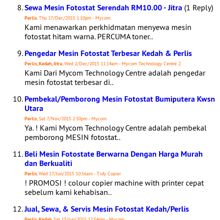
Sewa Mesin Fotostat Serendah RM10.00 - Jitra
(1 Reply)
Perlis
, Thu 17/Dec/2015 1:10pm - Mycom
Kami menawarkan perkhidmatan menyewa mesin
fotostat hitam warna. PERCUMA toner..
Pengedar Mesin Fotostat Terbesar Kedah & Perlis
Perlis, Kedah, Jitra
, Wed 2/Dec/2015 11:14am - Mycom Technology Centre 2
Kami Dari Mycom Technology Centre adalah pengedar
mesin fotostat terbesar di..
Pembekal/Pemborong Mesin Fotostat Bumiputera Kwsn
Utara
Perlis
, Sat 7/Nov/2015 2:50pm - Mycom
Ya. ! Kami Mycom Technology Centre adalah pembekal
pemborong MESIN fotostat..
Beli Mesin Fotostate Berwarna Dengan Harga Murah
dan Berkualiti
Perlis
, Wed 17/Jun/2015 10:56am - Tidy Copier
! PROMOSI ! colour copier machine with printer cepat
sebelum kami kehabisan..
Jual, Sewa, & Servis Mesin Fotostat Kedah/Perlis
Perlis, Kedah
, Sat 13/Jun/2015 12:54pm - Mycom