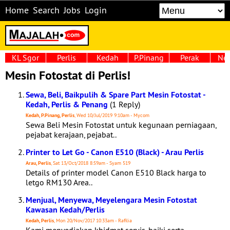
Home
Search
Jobs
Login
KL Sgor
Perlis
Kedah
P.Pinang
Perak
Neg
Mesin Fotostat di Perlis!
Sewa, Beli, Baikpulih & Spare Part Mesin Fotostat -
Kedah, Perlis & Penang
(1 Reply)
Kedah, P.Pinang, Perlis
, Wed 10/Jul/2019 9:10am - Mycom
Sewa Beli Mesin Fotostat untuk kegunaan perniagaan,
pejabat kerajaan, pejabat..
Printer to Let Go - Canon E510 (Black) - Arau Perlis
Arau, Perlis
, Sat 13/Oct/2018 8:59am - Syam 519
Details of printer model Canon E510 Black harga to
letgo RM130 Area..
Menjual, Menyewa, Meyelengara Mesin Fotostat
Kawasan Kedah/Perlis
Kedah, Perlis
, Mon 20/Nov/2017 10:33am - Rafilia