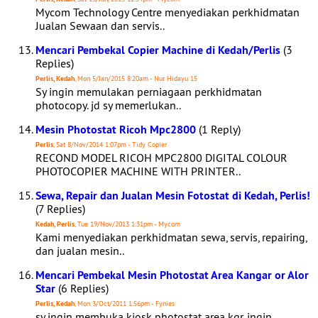
Mycom Technology Centre menyediakan perkhidmatan
Jualan Sewaan dan servis..
Mencari Pembekal Copier Machine di Kedah/Perlis
(3
Replies)
Perlis, Kedah
, Mon 5/Jan/2015 8:20am - Nur Hidayu 15
Sy ingin memulakan perniagaan perkhidmatan
photocopy. jd sy memerlukan..
Mesin Photostat Ricoh Mpc2800
(1 Reply)
Perlis
, Sat 8/Nov/2014 1:07pm - Tidy Copier
RECOND MODEL RICOH MPC2800 DIGITAL COLOUR
PHOTOCOPIER MACHINE WITH PRINTER..
Sewa, Repair dan Jualan Mesin Fotostat di Kedah, Perlis!
(7 Replies)
Kedah, Perlis
, Tue 19/Nov/2013 1:31pm - Mycom
Kami menyediakan perkhidmatan sewa, servis, repairing,
dan jualan mesin..
Mencari Pembekal Mesin Photostat Area Kangar or Alor
Star
(6 Replies)
Perlis, Kedah
, Mon 3/Oct/2011 1:56pm - Fynies
sy ingin membuka kiosk photostat area kgr. ingin