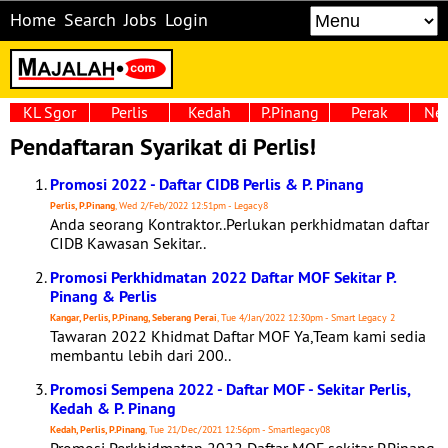
Home
Search
Jobs
Login
KL Sgor
Perlis
Kedah
P.Pinang
Perak
Neg
Pendaftaran Syarikat di Perlis!
Promosi 2022 - Daftar CIDB Perlis & P. Pinang
Perlis, P.Pinang
, Wed 2/Feb/2022 12:51pm - Legacy8
Anda seorang Kontraktor..Perlukan perkhidmatan daftar
CIDB Kawasan Sekitar..
Promosi Perkhidmatan 2022 Daftar MOF Sekitar P.
Pinang & Perlis
Kangar, Perlis, P.Pinang, Seberang Perai
, Tue 4/Jan/2022 12:30pm - Smart Legacy 2
Tawaran 2022 Khidmat Daftar MOF Ya,Team kami sedia
membantu lebih dari 200..
Promosi Sempena 2022 - Daftar MOF - Sekitar Perlis,
Kedah & P. Pinang
Kedah, Perlis, P.Pinang
, Tue 21/Dec/2021 12:56pm - Smartlegacy08