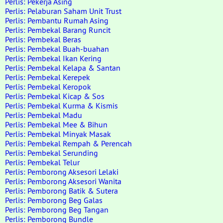
Perlis: Pekerja Asing
Perlis: Pelaburan Saham Unit Trust
Perlis: Pembantu Rumah Asing
Perlis: Pembekal Barang Runcit
Perlis: Pembekal Beras
Perlis: Pembekal Buah-buahan
Perlis: Pembekal Ikan Kering
Perlis: Pembekal Kelapa & Santan
Perlis: Pembekal Kerepek
Perlis: Pembekal Keropok
Perlis: Pembekal Kicap & Sos
Perlis: Pembekal Kurma & Kismis
Perlis: Pembekal Madu
Perlis: Pembekal Mee & Bihun
Perlis: Pembekal Minyak Masak
Perlis: Pembekal Rempah & Perencah
Perlis: Pembekal Serunding
Perlis: Pembekal Telur
Perlis: Pemborong Aksesori Lelaki
Perlis: Pemborong Aksesori Wanita
Perlis: Pemborong Batik & Sutera
Perlis: Pemborong Beg Galas
Perlis: Pemborong Beg Tangan
Perlis: Pemborong Bundle