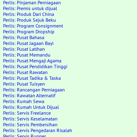
Perlis: Pinjaman Perniagaan
Perlis: Premis untuk dijual
Perlis: Produk Dari China
Perlis: Produk Sejuk Beku
Perlis: Program Consignment
Perlis: Program Dropship
Perlis: Pusat Bahasa
Perlis: Pusat Jagaan Bayi
Perlis: Pusat Latihan
Perlis: Pusat Memandu
Perlis: Pusat Mengaji Agama
Perlis: Pusat Pendidikan Tinggi
Perlis: Pusat Rawatan
Perlis: Pusat Tadika & Taska
Perlis: Pusat Tuisyen
Perlis: Rancangan Perniagaan
Perlis: Rawatan Alternatif
Perlis: Rumah Sewa
Perlis: Rumah Untuk Dijual
Perlis: Servis Freelance
Perlis: Servis Keselamatan
Perlis: Servis Pembersihan
Perlis: Servis Pengedaran Risalah
Perlis: Servis Runner