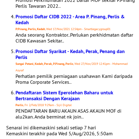
Promosi Perkhidmatan 2022 Daftar MOF sekitar P.Pinang
Perlis Tawaran 2022..
Promosi Daftar CIDB 2022 - Area P. Pinang, Perlis &
Kedah
P.Pinang, Perlis, Kedah
, Wed 17/Nov/2021 12:54pm - Smartlegacygroup01
Anda seorang Kontraktor..Perlukan perkhidmatan daftar
CIDB Kawasan Sekitar..
Promosi Daftar Syarikat - Kedah, Perak, Penang dan
Perlis
Sungai Petani, Kedah, Perak, P.Pinang, Perlis
, Wed 27/Nov/2019 12:41pm - Mohammad
Asyraf
Perhatian pemilik perniagaan usahawan Kami daripada
Proma Corporate Services..
Pendaftaran Sistem Eperolehan Baharu untuk
Bertransaksi Dengan Kerajaan
Perlis
, Fri 2/Feb/2018 9:29am - Sijil Digital
PENDAFTARAN BARU AKAUN ASAS AKAUN MOF di
alu2kan. Anda berminat nk join..
Senarai ini dikemaskini sekali setiap 7 hari
Kemaskini terakhir pada Wed 5/Aug/2026, 5:50am