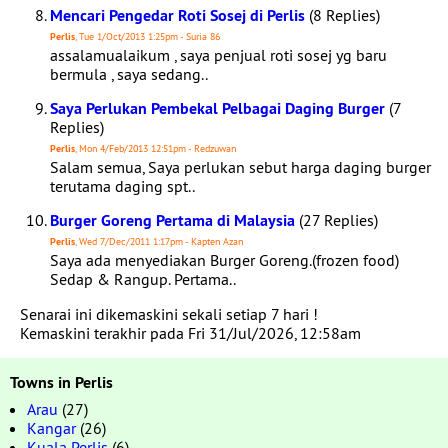
Mencari Pengedar Roti Sosej di Perlis
(8 Replies)
Perlis
, Tue 1/Oct/2013 1:25pm - Suria 86
assalamualaikum , saya penjual roti sosej yg baru
bermula , saya sedang..
Saya Perlukan Pembekal Pelbagai Daging Burger
(7
Replies)
Perlis
, Mon 4/Feb/2013 12:51pm - Redzuwan
Salam semua, Saya perlukan sebut harga daging burger
terutama daging spt..
Burger Goreng Pertama di Malaysia
(27 Replies)
Perlis
, Wed 7/Dec/2011 1:17pm - Kapten Azan
Saya ada menyediakan Burger Goreng.(frozen food)
Sedap & Rangup. Pertama..
Senarai ini dikemaskini sekali setiap 7 hari !
Kemaskini terakhir pada Fri 31/Jul/2026, 12:58am
Towns in Perlis
Arau
(27)
Kangar
(26)
Kuala Perlis
(6)