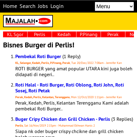
Home
Search
Jobs
Login
KL Sgor
Perlis
Kedah
P.Pinang
Perak
Neg
Bisnes Burger di Perlis!
Pembekal Roti Burger
(1 Reply)
KL, Selangor, Kedah, Perlis, P.Pinang, Perak
, Tue 20/Dec/2022 7:08am - Jennifer Kan
ROTI BURGER yang amat popular UTARA kini juga boleh
didapati di negeri..
Roti Halal - Roti Burger, Roti Oblong, Roti John, Roti
Sosej, Roti Petak
Perak, Kedah, Perlis, Kelantan, Terengganu
, Mon 12/Oct/2020 1:11pm - Jennifer Kan
Perak, Kedah, Perlis, Kelantan Terengganu Kami adalah
pembekal Roti Burger..
Buger Cripy Chicken dan Grill Chicken - Perlis
(3 Replies)
Perlis
, Sat 16/Nov/2019 2:15pm - Muhammad Ekhwan Hanis 2
Siapa nk oder buger crispy chcikne dan grill chicken