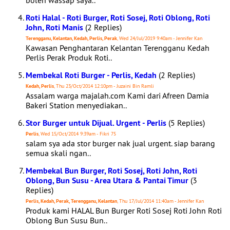
boleh wassap saya..
Roti Halal - Roti Burger, Roti Sosej, Roti Oblong, Roti
John, Roti Manis
(2 Replies)
Terengganu, Kelantan, Kedah, Perlis, Perak
, Wed 24/Jul/2019 9:40am - Jennifer Kan
Kawasan Penghantaran Kelantan Terengganu Kedah
Perlis Perak Produk Roti..
Membekal Roti Burger - Perlis, Kedah
(2 Replies)
Kedah, Perlis
, Thu 23/Oct/2014 12:10pm - Juzaini Bin Ramli
Assalam warga majalah.com Kami dari Afreen Damia
Bakeri Station menyediakan..
Stor Burger untuk Dijual. Urgent - Perlis
(5 Replies)
Perlis
, Wed 15/Oct/2014 9:39am - Fikri 75
salam sya ada stor burger nak jual urgent. siap barang
semua skali ngan..
Membekal Bun Burger, Roti Sosej, Roti John, Roti
Oblong, Bun Susu - Area Utara & Pantai Timur
(3
Replies)
Perlis, Kedah, Perak, Terengganu, Kelantan
, Thu 17/Jul/2014 11:40am - Jennifer Kan
Produk kami HALAL Bun Burger Roti Sosej Roti John Roti
Oblong Bun Susu Bun..