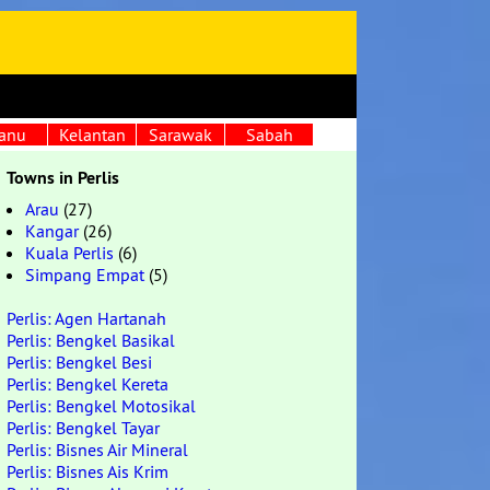
anu
Kelantan
Sarawak
Sabah
Towns in Perlis
Arau
(27)
Kangar
(26)
Kuala Perlis
(6)
Simpang Empat
(5)
Perlis: Agen Hartanah
Perlis: Bengkel Basikal
Perlis: Bengkel Besi
Perlis: Bengkel Kereta
Perlis: Bengkel Motosikal
Perlis: Bengkel Tayar
Perlis: Bisnes Air Mineral
Perlis: Bisnes Ais Krim