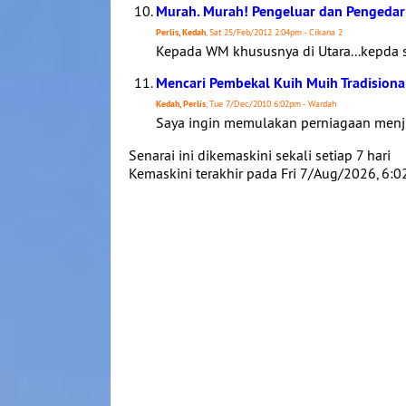
Murah. Murah! Pengeluar dan Pengedar 
Perlis, Kedah
, Sat 25/Feb/2012 2:04pm - Cikana 2
Kepada WM khususnya di Utara...kepda s
Mencari Pembekal Kuih Muih Tradisional
Kedah, Perlis
, Tue 7/Dec/2010 6:02pm - Wardah
Saya ingin memulakan perniagaan menju
Senarai ini dikemaskini sekali setiap 7 hari
Kemaskini terakhir pada Fri 7/Aug/2026, 6: