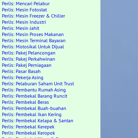
Perlis: Mencari Pelabur
Perlis: Mesin Fotostat
Perlis: Mesin Freezer & Chiller
Perlis: Mesin Industri
Perlis: Mesin Jahit
Perlis: Mesin Proses Makanan
Perlis: Mesin Terminal Bayaran
Perlis: Motosikal Untuk Dijual
Perlis: Pakej Pelancongan
Perlis: Pakej Perkahwinan
Perlis: Pakej Perniagaan
Perlis: Pasar Basah
Perlis: Pekerja Asing
Perlis: Pelaburan Saham Unit Trust
Perlis: Pembantu Rumah Asing
Perlis: Pembekal Barang Runcit
Perlis: Pembekal Beras
Perlis: Pembekal Buah-buahan
Perlis: Pembekal Ikan Kering
Perlis: Pembekal Kelapa & Santan
Perlis: Pembekal Kerepek
Perlis: Pembekal Keropok