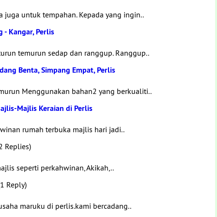
a juga untuk tempahan. Kepada yang ingin..
- Kangar, Perlis
 turun temurun sedap dan ranggup. Ranggup..
adang Benta, Simpang Empat, Perlis
murun Menggunakan bahan2 yang berkualiti..
is-Majlis Keraian di Perlis
inan rumah terbuka majlis hari jadi..
2 Replies)
lis seperti perkahwinan, Akikah,..
1 Reply)
saha maruku di perlis.kami bercadang..