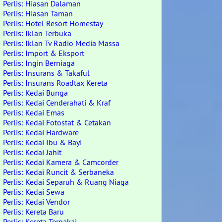
Perlis: Hiasan Dalaman
Perlis: Hiasan Taman
Perlis: Hotel Resort Homestay
Perlis: Iklan Terbuka
Perlis: Iklan Tv Radio Media Massa
Perlis: Import & Eksport
Perlis: Ingin Berniaga
Perlis: Insurans & Takaful
Perlis: Insurans Roadtax Kereta
Perlis: Kedai Bunga
Perlis: Kedai Cenderahati & Kraf
Perlis: Kedai Emas
Perlis: Kedai Fotostat & Cetakan
Perlis: Kedai Hardware
Perlis: Kedai Ibu & Bayi
Perlis: Kedai Jahit
Perlis: Kedai Kamera & Camcorder
Perlis: Kedai Runcit & Serbaneka
Perlis: Kedai Separuh & Ruang Niaga
Perlis: Kedai Sewa
Perlis: Kedai Vendor
Perlis: Kereta Baru
Perlis: Kereta Terpakai