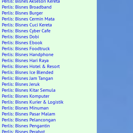
Perlis: Bisnes Aksesori Kereta
Perlis: Bisnes Broadband
Perlis: Bisnes Burger
Perlis: Bisnes Cermin Mata
Perlis: Bisnes Cuci Kereta
Perlis: Bisnes Cyber Cafe
Perlis: Bisnes Dobi
Perlis: Bisnes Ebook
Perlis: Bisnes Foodtruck
Perlis: Bisnes Handphone
Perlis: Bisnes Hari Raya
Perlis: Bisnes Hotel & Resort
Perlis: Bisnes Ice Blended
Perlis: Bisnes Jam Tangan
Perlis: Bisnes Jeruk
Perlis: Bisnes Kitar Semula
Perlis: Bisnes Komputer
Perlis: Bisnes Kurier & Logistik
Perlis: Bisnes Minuman
Perlis: Bisnes Pasar Malam
Perlis: Bisnes Pelancongan
Perlis: Bisnes Pengantin
Perlis: Bisnes Perabot