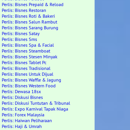
Perlis: Bisnes Prepaid & Reload
Perlis: Bisnes Restoran
Perlis: Bisnes Roti & Bakeri
Perlis: Bisnes Salun Rambut
Perlis: Bisnes Sarang Burung
Perlis: Bisnes Satay
Perlis: Bisnes Sms
Perlis: Bisnes Spa & Facial
Perlis: Bisnes Steamboat
Perlis: Bisnes Stesen Minyak
Perlis: Bisnes Tablet Pc
Perlis: Bisnes Tradisional
Perlis: Bisnes Untuk Dijual
Perlis: Bisnes Waffle & Jagung
Perlis: Bisnes Western Food
Perlis: Dewasa 18sx
Perlis: Diskusi Bisnes
Perlis: Diskusi Tuntutan & Tribunal
Perlis: Expo Karnival Tapak Niaga
Perlis: Forex Malaysia
Perlis: Haiwan Peliharaan
Perlis: Haji & Umrah