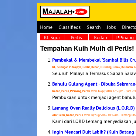
Home
Classifieds
Search
Jobs
Direct
KL Sgor
Perlis
Kedah
P.Pinang
Tempahan Kuih Muih di Perlis!
Pembekal & Membekal 'Sambal Bilis C
KL, Selangor, Putrajaya, Perlis, Kedah, P.Pinang, Perak, Kelantan,
Seluruh Malaysia Termasuk Sabah Sarawa
Bahulu Gulung Agent - Dibuka Sekraran
Kedah, Perlis, P.Pinang, Perak
, Wed 4/Apr/2018 12:50pm - Zura 28
Pembukaan untuk menjadi agent bahulu g
Lemang Oven Really Delicious (L.O.R.D)
Alor Setar, Kedah, Perlis
, Wed 10/Aug/2016 10:37am - Lemang Mo
Kami dari LORD Lemang menyediakan jua
Ingin Mencari Duit Lebih? (Kuih Batang