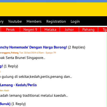
ory
Youtube
Members
Registration
Login
Perak
Negeri 9
Melaka
Johor
Pahang
Tg
runchy Homemade' Dengan Harga Borong!
(2 Replies)
 Terengganu, Pahang
, Tue 23/Jan/2024 6:35am - Syasya 79
k Serta Brunei Singapore..
g!
(1 Reply)
6
ulung di sekitar,kedah,perlis,penang dan..
 Lemang - Kedah/Perlis
den Abah
dah lemang traditional melalui kaedah..
 Buruk)
(1 Reply)