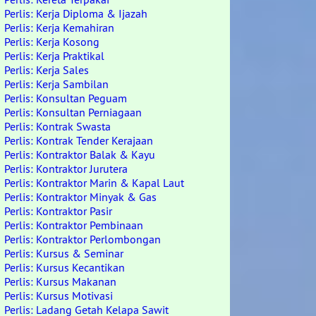
Perlis: Kerja Diploma & Ijazah
Perlis: Kerja Kemahiran
Perlis: Kerja Kosong
Perlis: Kerja Praktikal
Perlis: Kerja Sales
Perlis: Kerja Sambilan
Perlis: Konsultan Peguam
Perlis: Konsultan Perniagaan
Perlis: Kontrak Swasta
Perlis: Kontrak Tender Kerajaan
Perlis: Kontraktor Balak & Kayu
Perlis: Kontraktor Jurutera
Perlis: Kontraktor Marin & Kapal Laut
Perlis: Kontraktor Minyak & Gas
Perlis: Kontraktor Pasir
Perlis: Kontraktor Pembinaan
Perlis: Kontraktor Perlombongan
Perlis: Kursus & Seminar
Perlis: Kursus Kecantikan
Perlis: Kursus Makanan
Perlis: Kursus Motivasi
Perlis: Ladang Getah Kelapa Sawit