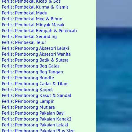
Perlis: Pembekal Kicap & Sos
Perlis: Pembekal Kurma & Kismis
Perlis: Pembekal Madu
Perlis: Pembekal Mee & Bihun
Perlis: Pembekal Minyak Masak
Perlis: Pembekal Rempah & Perencah
Perlis: Pembekal Serunding
Perlis: Pembekal Telur
Perlis: Pemborong Aksesori Lelaki
Perlis: Pemborong Aksesori Wanita
Perlis: Pemborong Batik & Sutera
Perlis: Pemborong Beg Galas
Perlis: Pemborong Beg Tangan
Perlis: Pemborong Bundle
Perlis: Pemborong Cadar & Tilam
Perlis: Pemborong Karpet
Perlis: Pemborong Kasut & Sandal
Perlis: Pemborong Lampin
Perlis: Pemborong Mutiara
Perlis: Pemborong Pakaian Bayi
Perlis: Pemborong Pakaian Kanak2
Perlis: Pemborong Pakaian Lelaki
Perlis: Pemborong Pakaian Plus Size