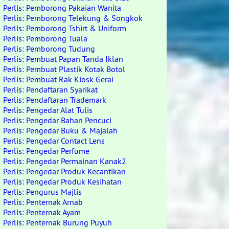
Perlis: Pemborong Pakaian Wanita
Perlis: Pemborong Telekung & Songkok
Perlis: Pemborong Tshirt & Uniform
Perlis: Pemborong Tuala
Perlis: Pemborong Tudung
Perlis: Pembuat Papan Tanda Iklan
Perlis: Pembuat Plastik Kotak Botol
Perlis: Pembuat Rak Kiosk Gerai
Perlis: Pendaftaran Syarikat
Perlis: Pendaftaran Trademark
Perlis: Pengedar Alat Tulis
Perlis: Pengedar Bahan Pencuci
Perlis: Pengedar Buku & Majalah
Perlis: Pengedar Contact Lens
Perlis: Pengedar Perfume
Perlis: Pengedar Permainan Kanak2
Perlis: Pengedar Produk Kecantikan
Perlis: Pengedar Produk Kesihatan
Perlis: Pengurus Majlis
Perlis: Penternak Arnab
Perlis: Penternak Ayam
Perlis: Penternak Burung Puyuh