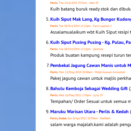
Perlis
, Thu 2/Jul/2015 9:37am - Idah 43
Kuih batang buruk ready stok dan dibuk
Kuih Siput Mak Lang, Kg Bungor Kudong 
Perlis
, Tue 28/Oct/2014 12:12pm - Fariz Luqman 2
Assalamualaikum wbt Kuih Siput resipi
Kuih Siput Pusing Pusing - Kg. Pulau, P
Perlis
, Tue 28/Oct/2014 12:12pm - Zamniza
Produk buatan kampung resepi turun te
Pembekal Jagung Cawan Manis untuk Majl
Perlis
, Mon 12/May/2014 10:40am - Muhd Azuwan Aminullah
Pakej jagung cawan untuk majlis perkhaw
Bahulu Kemboja Sebagai Wedding Gift
(
Perlis
, Wed 16/May/2012 2:59pm - Lyna 19
Tempahan/ Order Sesuai untuk semua maj
Maruku Warisan Utara - Perlis & Kedah
(
Perlis, Kedah
, Sun 8/Apr/2012 10:39am - Shafidah
salam warga majalah.kami adalah pengu