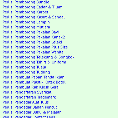
Perlis: Pemborong Bundle
Perlis: Pemborong Cadar & Tilam
Perlis: Pemborong Karpet
Perlis: Pemborong Kasut & Sandal
Perlis: Pemborong Lampin
Perlis: Pemborong Mutiara
Perlis: Pemborong Pakaian Bayi
Perlis: Pemborong Pakaian Kanak2
Perlis: Pemborong Pakaian Lelaki
Perlis: Pemborong Pakaian Plus Size
Perlis: Pemborong Pakaian Wanita
Perlis: Pemborong Telekung & Songkok
Perlis: Pemborong Tshirt & Uniform
Perlis: Pemborong Tuala
Perlis: Pemborong Tudung
Perlis: Pembuat Papan Tanda Iklan
Perlis: Pembuat Plastik Kotak Botol
Perlis: Pembuat Rak Kiosk Gerai
Perlis: Pendaftaran Syarikat
Perlis: Pendaftaran Trademark
Perlis: Pengedar Alat Tulis
Perlis: Pengedar Bahan Pencuci
Perlis: Pengedar Buku & Majalah
Perlis: Pengedar Contact Lens