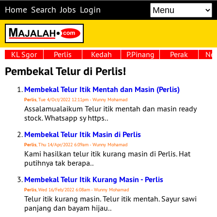
Home
Search
Jobs
Login
KL Sgor
Perlis
Kedah
P.Pinang
Perak
Neg
Pembekal Telur di Perlis!
Membekal Telur Itik Mentah dan Masin (Perlis)
Perlis
, Tue 4/Oct/2022 12:11pm - Wunny Mohamad
Assalamualaikum Telur itik mentah dan masin ready
stock. Whatsapp sy https..
Membekal Telur Itik Masin di Perlis
Perlis
, Thu 14/Apr/2022 6:09am - Wunny Mohamad
Kami hasilkan telur itik kurang masin di Perlis. Hat
putihnya tak berapa..
Membekal Telur Itik Kurang Masin - Perlis
Perlis
, Wed 16/Feb/2022 6:08am - Wunny Mohamad
Telur itik kurang masin. Telur itik mentah. Sayur sawi
panjang dan bayam hijau..