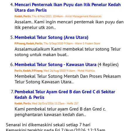
Mencari Penternak Ikan Puyu dan Itik Penelur Kedah
Utara dan Perlis
Kedah, Perlis
, Thu 4/Mar/2021 10:44am - Airist Management Resources
Assalam.. Kami ingin mencari penternak ikan puyu dan
itik penelur utk zon..
Membekal Telur Sotong (Area Utara)
P.Pinang, Kedah, Perlis
, Thu 3/Sep/2020 9:36am - Wann S Frozen Store
Assalamualaikum Kami membekal telur sotong Telur
sotong untuk makan buat..
Membekal Telur Sotong - Kawasan Utara
(4 Replies)
Perlis, Kedah, P.Pinang
, Wed 26/Aug/2020 9:16am - Mohd Mukhlis
Membekal Telur Sotong Mentah Dan Proses Pekasam
Telur Sotong Kawasan Utara..
Pembekal Telur Ayam Gred B dan Gred C di Sekitar
Kedah & Perlis
Kedah, Perlis
, Wed 26/Oct/2016 11:23am - Hafiz 257
Kami pembekal telur ayam Gred B dan Gred c.
penghantaran kawasan kedah dan..
Senarai ini dikemaskini sekali setiap 7 hari
Kemaskini terakhir pada Fri 7/Aug/2026, 12:33am