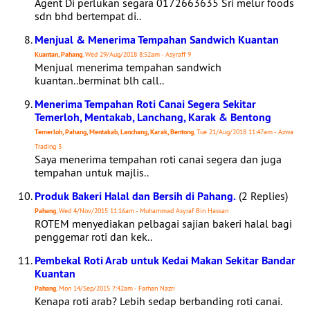
Agent Di perlukan segara 0172663635 Sri melur foods
sdn bhd bertempat di..
Menjual & Menerima Tempahan Sandwich Kuantan
Kuantan, Pahang
, Wed 29/Aug/2018 8:52am - Asyraff 9
Menjual menerima tempahan sandwich
kuantan..berminat blh call..
Menerima Tempahan Roti Canai Segera Sekitar
Temerloh, Mentakab, Lanchang, Karak & Bentong
Temerloh, Pahang, Mentakab, Lanchang, Karak, Bentong
, Tue 21/Aug/2018 11:47am - Azwa
Trading 3
Saya menerima tempahan roti canai segera dan juga
tempahan untuk majlis..
Produk Bakeri Halal dan Bersih di Pahang.
(2 Replies)
Pahang
, Wed 4/Nov/2015 11:16am - Muhammad Asyraf Bin Hassan
ROTEM menyediakan pelbagai sajian bakeri halal bagi
penggemar roti dan kek..
Pembekal Roti Arab untuk Kedai Makan Sekitar Bandar
Kuantan
Pahang
, Mon 14/Sep/2015 7:42am - Farhan Nazri
Kenapa roti arab? Lebih sedap berbanding roti canai.