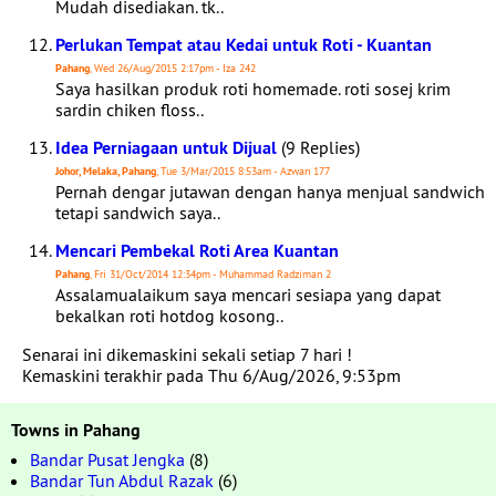
Mudah disediakan. tk..
Perlukan Tempat atau Kedai untuk Roti - Kuantan
Pahang
, Wed 26/Aug/2015 2:17pm - Iza 242
Saya hasilkan produk roti homemade. roti sosej krim
sardin chiken floss..
Idea Perniagaan untuk Dijual
(9 Replies)
Johor, Melaka, Pahang
, Tue 3/Mar/2015 8:53am - Azwan 177
Pernah dengar jutawan dengan hanya menjual sandwich
tetapi sandwich saya..
Mencari Pembekal Roti Area Kuantan
Pahang
, Fri 31/Oct/2014 12:34pm - Muhammad Radziman 2
Assalamualaikum saya mencari sesiapa yang dapat
bekalkan roti hotdog kosong..
Senarai ini dikemaskini sekali setiap 7 hari !
Kemaskini terakhir pada Thu 6/Aug/2026, 9:53pm
Towns in Pahang
Bandar Pusat Jengka
(8)
Bandar Tun Abdul Razak
(6)