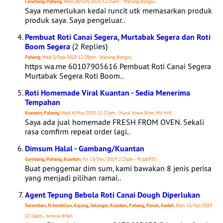
Lanchang, Pahang
, Wed 28/Oct/2020 12:25pm - Warung Bongsu
Saya memerlukan kedai runcit utk memasarkan produk
produk saya. Saya pengeluar..
Pembuat Roti Canai Segera, Murtabak Segera dan Roti
Boom Segera
(2 Replies)
Pahang
, Wed 2/Sep/2020 12:28pm - Warung Bongsu
https wa.me 60107905616 Pembuat Roti Canai Segera
Murtabak Segera Roti Boom..
Roti Homemade Viral Kuantan - Sedia Menerima
Tempahan
Kuantan, Pahang
, Wed 4/Mar/2020 12:27pm - Nurul Aswa Binti Md Arif
Saya ada jual homemade FRESH FROM OVEN. Sekali
rasa comfirm repeat order lagi..
Dimsum Halal - Gambang/Kuantan
Gambang, Pahang, Kuantan
, Fri 13/Dec/2019 2:25pm - Rizz6933
Buat penggemar dim sum, kami bawakan 8 jenis perisa
yang menjadi pilihan ramai..
Agent Tepung Bebola Roti Canai Dough Diperlukan
Seremban, N.Sembilan, Kajang, Selangor, Kuantan, Pahang, Perak, Kedah
, Mon 15/Apr/2019
12:16pm - Amirul Khan