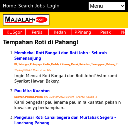
Home
Search
Jobs
Login
KL Sgor
Perlis
Kedah
P.Pinang
Perak
Neg
Tempahan Roti di Pahang!
Membekal Roti Bangali dan Roti John - Seluruh
Semenanjung
KL, Selangor, Putrajaya, Perlis, Kedah, P.Pinang, Perak, Kelantan, Terengganu, Pahang
, Fri
23/Aug/2024 6:31am - Herblife
Ingin Mencari Roti Bangali dan Roti John? Aslm kami
Syarikat Hawari Bakery..
Pau Mira Kuantan
Kuantan, Pahang, Pekan
, Thu 10/Mar/2022 6:14am - Shahrul Aswadi 2
Kami pengedar pau jenama pau mira kuantan, pekan n
kawasan yg berhampiran..
Pengeluar Roti Canai Segera dan Murtabak Segera -
Lanchang Pahang