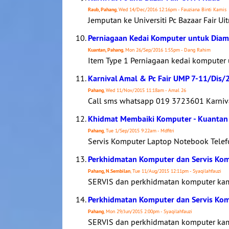
Raub, Pahang
, Wed 14/Dec/2016 12:16pm - Fauziana Binti Kamis
Jemputan ke Universiti Pc Bazaar Fair U
Perniagaan Kedai Komputer untuk Diambi
Kuantan, Pahang
, Mon 26/Sep/2016 1:55pm - Dang Rahim
Item Type 1 Perniagaan kedai komputer u
Karnival Amal & Pc Fair UMP 7-11/Dis
Pahang
, Wed 11/Nov/2015 11:18am - Amal 26
Call sms whatsapp 019 3723601 Karniva
Khidmat Membaiki Komputer - Kuantan
Pahang
, Tue 1/Sep/2015 9:22am - Mdfitri
Servis Komputer Laptop Notebook Telefon
Perkhidmatan Komputer dan Servis Kom
Pahang, N.Sembilan
, Tue 11/Aug/2015 12:11pm - Syaqilahfauzi
SERVIS dan perkhidmatan komputer kami
Perkhidmatan Komputer dan Servis Kom
Pahang
, Mon 29/Jun/2015 2:00pm - Syaqilahfauzi
SERVIS dan perkhidmatan komputer kami