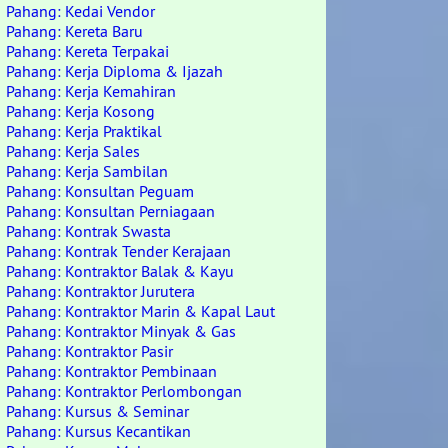
Pahang: Kedai Vendor
Pahang: Kereta Baru
Pahang: Kereta Terpakai
Pahang: Kerja Diploma & Ijazah
Pahang: Kerja Kemahiran
Pahang: Kerja Kosong
Pahang: Kerja Praktikal
Pahang: Kerja Sales
Pahang: Kerja Sambilan
Pahang: Konsultan Peguam
Pahang: Konsultan Perniagaan
Pahang: Kontrak Swasta
Pahang: Kontrak Tender Kerajaan
Pahang: Kontraktor Balak & Kayu
Pahang: Kontraktor Jurutera
Pahang: Kontraktor Marin & Kapal Laut
Pahang: Kontraktor Minyak & Gas
Pahang: Kontraktor Pasir
Pahang: Kontraktor Pembinaan
Pahang: Kontraktor Perlombongan
Pahang: Kursus & Seminar
Pahang: Kursus Kecantikan