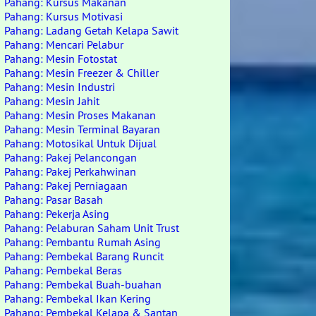
Pahang: Kursus Makanan
Pahang: Kursus Motivasi
Pahang: Ladang Getah Kelapa Sawit
Pahang: Mencari Pelabur
Pahang: Mesin Fotostat
Pahang: Mesin Freezer & Chiller
Pahang: Mesin Industri
Pahang: Mesin Jahit
Pahang: Mesin Proses Makanan
Pahang: Mesin Terminal Bayaran
Pahang: Motosikal Untuk Dijual
Pahang: Pakej Pelancongan
Pahang: Pakej Perkahwinan
Pahang: Pakej Perniagaan
Pahang: Pasar Basah
Pahang: Pekerja Asing
Pahang: Pelaburan Saham Unit Trust
Pahang: Pembantu Rumah Asing
Pahang: Pembekal Barang Runcit
Pahang: Pembekal Beras
Pahang: Pembekal Buah-buahan
Pahang: Pembekal Ikan Kering
Pahang: Pembekal Kelapa & Santan