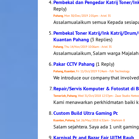
Pembekal dan Pengedar Katrij Toner/In
Reply)
Pahang
, Mon 30/Dec/2019 2:01pm - Ariel 35
Assalamualaikum semua Kepada sesiapa p
Pembekal Toner Katrij/Ink Katrij/Drum/
Kuantan Pahang
(3 Replies)
Pahang
, Thu 14/Nov/2019 10:06am - Ariel 35
Assalamualaikum, Salam warga Majalah.c
Pakar CCTV Pahang
(1 Reply)
Pahang, Kuantan
, Fri 11/Oct/2019 9:24am - Fzh Technology
We introduce our company that involved i
Repair/Servis Komputer & Fotostat di 
Temerloh, Pahang
, Wed 31/Oct/2018 12:57pm - Zaaz Studio Netwo
Kami menawarkan perkhidmatan baiki k
Custom Build Ultra Gaming Pc
Kuantan, Pahang
, Sat 26/May/2018 6:32am - Shahrom 8
Salam sejahtera. Saya ada 1 unit gaming 
Karnival Pc and Bazar Fair UITM Raub