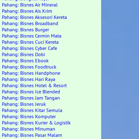
Pahang: Bisnes Air Mineral
Pahang: Bisnes Ais Krim
Pahang: Bisnes Aksesori Kereta
Pahang: Bisnes Broadband
Pahang: Bisnes Burger
Pahang: Bisnes Cermin Mata
Pahang: Bisnes Cuci Kereta
Pahang: Bisnes Cyber Cafe
Pahang: Bisnes Dobi
Pahang: Bisnes Ebook
Pahang: Bisnes Foodtruck
Pahang: Bisnes Handphone
Pahang: Bisnes Hari Raya
Pahang: Bisnes Hotel & Resort
Pahang: Bisnes Ice Blended
Pahang: Bisnes Jam Tangan
Pahang: Bisnes Jeruk
Pahang: Bisnes Kitar Semula
Pahang: Bisnes Komputer
Pahang: Bisnes Kurier & Logistik
Pahang: Bisnes Minuman
Pahang: Bisnes Pasar Malam