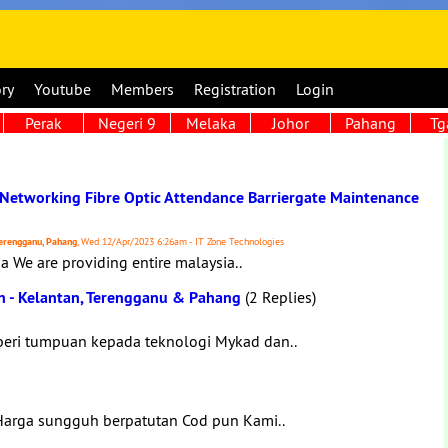
ory
Youtube
Members
Registration
Login
Perak
Negeri 9
Melaka
Johor
Pahang
Tg
 Networking Fibre Optic Attendance Barriergate Maintenance
 Terengganu, Pahang
, Wed 12/Apr/2023 6:26am - IT Zone Technologies
a We are providing entire malaysia..
an - Kelantan, Terengganu & Pahang
(2 Replies)
eri tumpuan kepada teknologi Mykad dan..
 Harga sungguh berpatutan Cod pun Kami..