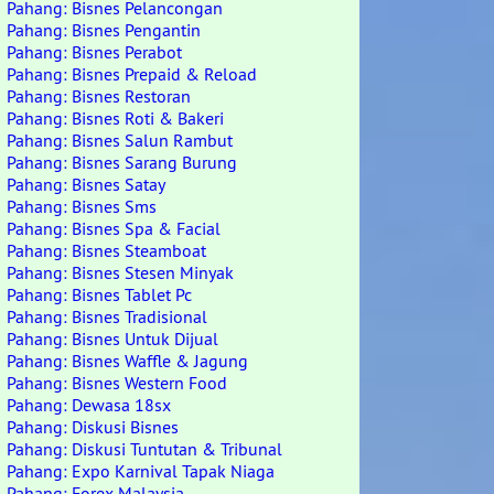
Pahang: Bisnes Pelancongan
Pahang: Bisnes Pengantin
Pahang: Bisnes Perabot
Pahang: Bisnes Prepaid & Reload
Pahang: Bisnes Restoran
Pahang: Bisnes Roti & Bakeri
Pahang: Bisnes Salun Rambut
Pahang: Bisnes Sarang Burung
Pahang: Bisnes Satay
Pahang: Bisnes Sms
Pahang: Bisnes Spa & Facial
Pahang: Bisnes Steamboat
Pahang: Bisnes Stesen Minyak
Pahang: Bisnes Tablet Pc
Pahang: Bisnes Tradisional
Pahang: Bisnes Untuk Dijual
Pahang: Bisnes Waffle & Jagung
Pahang: Bisnes Western Food
Pahang: Dewasa 18sx
Pahang: Diskusi Bisnes
Pahang: Diskusi Tuntutan & Tribunal
Pahang: Expo Karnival Tapak Niaga
Pahang: Forex Malaysia