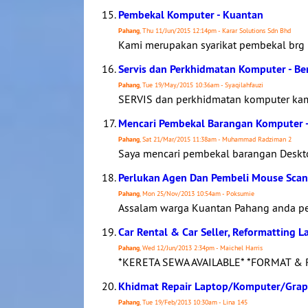
Pembekal Komputer - Kuantan
Pahang
, Thu 11/Jun/2015 12:14pm - Karar Solutions Sdn Bhd
Kami merupakan syarikat pembekal brg IC
Servis dan Perkhidmatan Komputer - B
Pahang
, Tue 19/May/2015 10:36am - Syaqilahfauzi
SERVIS dan perkhidmatan komputer kami
Mencari Pembekal Barangan Komputer 
Pahang
, Sat 21/Mar/2015 11:38am - Muhammad Radziman 2
Saya mencari pembekal barangan Deskto
Perlukan Agen Dan Pembeli Mouse Scan
Pahang
, Mon 25/Nov/2013 10:54am - Poksumie
Assalam warga Kuantan Pahang anda pe
Car Rental & Car Seller, Reformatting L
Pahang
, Wed 12/Jun/2013 2:34pm - Maichel Harris
*KERETA SEWA AVAILABLE* *FORMAT & R
Khidmat Repair Laptop/Komputer/Graph
Pahang
, Tue 19/Feb/2013 10:30am - Lina 145