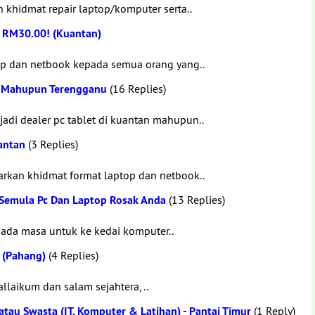
hidmat repair laptop/komputer serta..
 RM30.00! (Kuantan)
p dan netbook kepada semua orang yang..
an Mahupun Terengganu
(16 Replies)
di dealer pc tablet di kuantan mahupun..
antan
(3 Replies)
rkan khidmat format laptop dan netbook..
 Semula Pc Dan Laptop Rosak Anda
(13 Replies)
iada masa untuk ke kedai komputer..
 (Pahang)
(4 Replies)
laikum dan salam sejahtera, ..
tau Swasta (IT, Komputer & Latihan) - Pantai Timur
(1 Reply)