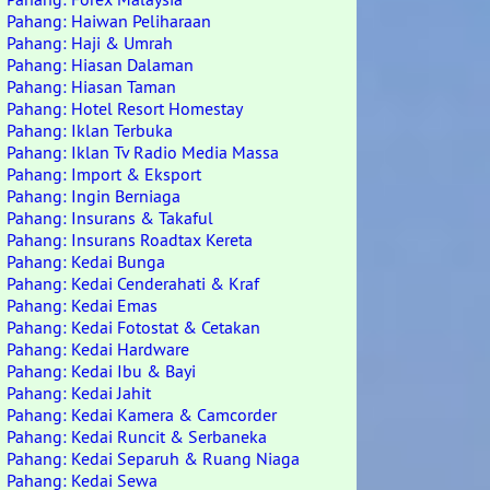
Pahang: Haiwan Peliharaan
Pahang: Haji & Umrah
Pahang: Hiasan Dalaman
Pahang: Hiasan Taman
Pahang: Hotel Resort Homestay
Pahang: Iklan Terbuka
Pahang: Iklan Tv Radio Media Massa
Pahang: Import & Eksport
Pahang: Ingin Berniaga
Pahang: Insurans & Takaful
Pahang: Insurans Roadtax Kereta
Pahang: Kedai Bunga
Pahang: Kedai Cenderahati & Kraf
Pahang: Kedai Emas
Pahang: Kedai Fotostat & Cetakan
Pahang: Kedai Hardware
Pahang: Kedai Ibu & Bayi
Pahang: Kedai Jahit
Pahang: Kedai Kamera & Camcorder
Pahang: Kedai Runcit & Serbaneka
Pahang: Kedai Separuh & Ruang Niaga
Pahang: Kedai Sewa