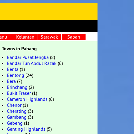
anu
Kelantan
Sarawak
Sabah
Towns in Pahang
Bandar Pusat Jengka
(8)
Bandar Tun Abdul Razak
(6)
Benta
(1)
Bentong
(24)
Bera
(7)
Brinchang
(2)
Bukit Fraser
(1)
Cameron Highlands
(6)
Chenor
(1)
Cherating
(3)
Gambang
(3)
Gebeng
(1)
Genting Highlands
(5)