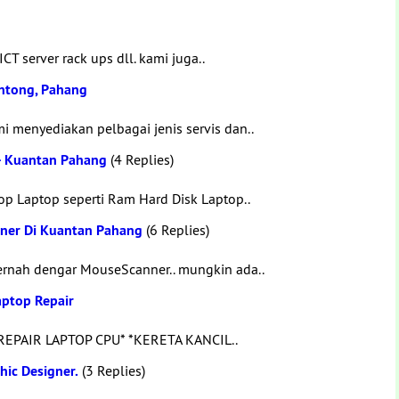
T server rack ups dll. kami juga..
entong, Pahang
 menyediakan pelbagai jenis servis dan..
- Kuantan Pahang
(4 Replies)
p Laptop seperti Ram Hard Disk Laptop..
ner Di Kuantan Pahang
(6 Replies)
rnah dengar MouseScanner.. mungkin ada..
aptop Repair
EPAIR LAPTOP CPU* *KERETA KANCIL..
ic Designer.
(3 Replies)