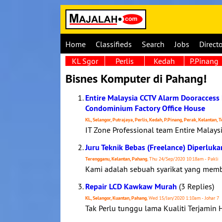
Home
Classifieds
Search
Jobs
Direct
KL Sgor
Perlis
Kedah
P.Pinang
Bisnes Komputer di Pahang!
Entire Malaysia CCTV Alarm Dooraccess
Condominium Factory Office House
KL, Selangor, Putrajaya, Perlis, Kedah, P.Pinang, Perak, Kelantan,
IT Zone Professional team Entire Malaysi
Juru Teknik Bebas (Freelance) Diperluk
Terengganu, Kelantan, Pahang
, Thu 24/Sep/2020 10:18am - Pakli
Kami adalah sebuah syarikat yang memb
Repair LCD Kawkaw Murah
(3 Replies)
KL, Selangor, Kuantan, Pahang
, Wed 15/Jan/2020 1:10am - Johar 7
Tak Perlu tunggu lama Kualiti Terjamin