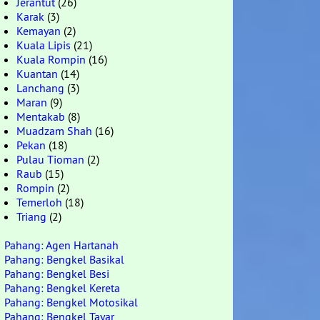
Jerantut
(26)
Karak
(3)
Kemayan
(2)
Kuala Lipis
(21)
Kuala Rompin
(16)
Kuantan
(14)
Lanchang
(3)
Maran
(9)
Mentakab
(8)
Muadzam Shah
(16)
Pekan
(18)
Pulau Tioman
(2)
Raub
(15)
Rompin
(2)
Temerloh
(18)
Triang
(2)
Pahang: Agen Hartanah
Pahang: Bengkel Basikal
Pahang: Bengkel Besi
Pahang: Bengkel Kereta
Pahang: Bengkel Motosikal
Pahang: Bengkel Tayar