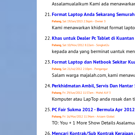
Assalamualaikum Kami ada menawarkan k
Format Laptop Anda Sekarang Semurah
Pahang
, Sat 19/Jan/2013 2:36pm - Owner 3
Kami menawarkan khidmat format lapto
Khas untuk Dealer Pc Tablet di Kuant
Pahang
, Sat 10/Nov/2012 8:22am - Songket2u
kepada anda yang berminat uantuk menja
Format Laptop dan Netbook Sekitar Ku
Pahang
, Sat 21/Jul/2012 2:10pm - Pengangur
Salam warga majalah.com, kami menawa
Perkhidmatan Ambil, Servis Dan Hantar
Pahang
, Fri 29/Jun/2012 11:57am - Mohd Alif 3
Komputer atau LapTop anda rosak dan t
PC Fair Sukma 2012 - Bermula Apr 2012
Pahang
, Fri 16/Mar/2012 11:34am - Arizam Global
TO: You + 1 More Show Details Asalamual
Mencari Kontrak/Sub Kontrak Kerajaan a