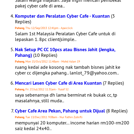
Salam warga majalah. Saya ingin mencari pembekal
pakej cyber cafe di area..
Komputer dan Peralatan Cyber Cafe - Kuantan
(3
Replies)
Pahang
, Thu 12/Sep/2013 12:41pm - Apaiclick
Salam 1st Malaysia Peralatan Cyber Cafe untuk di
lepaskan 1. 8pc client(simple..
Nak Setup PC CC 10pcs atau Bisnes Jahit (Jengka,
Pahang)
(10 Replies)
Pahang
, Mon 15/Oct/2012 11:48am - Mohd Azlan 19
ruang kedai ade kosong nak tambah bisnes jahit ke
cyber cc dijengka pahang.. lanlot_79@yahoo.com..
Mencari Lesen Cyber Cafe di Area Kuantan
(7 Replies)
Pahang
, Fri 27/Jul/2012 11:31am - Yusof 52
saya sebenarnya dh lama berminat nk bukak cc, tp
masalahnya, still muda..
Cyber Cafe Area Pekan, Pahang untuk Dijual
(8 Replies)
Pahang
, Tue 13/Dec/2011 9:08am - Nur Fathin Zulkifli
mempunyai 20 komputer... income harian rm100-rm200
saiz kedai 24x40..