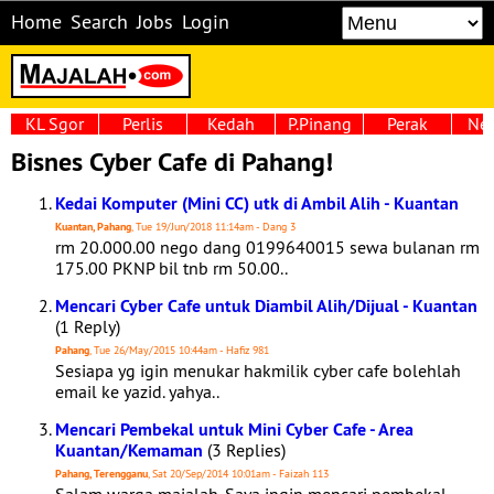
Home
Search
Jobs
Login
KL Sgor
Perlis
Kedah
P.Pinang
Perak
Neg
Bisnes Cyber Cafe di Pahang!
Kedai Komputer (Mini CC) utk di Ambil Alih - Kuantan
Kuantan, Pahang
, Tue 19/Jun/2018 11:14am - Dang 3
rm 20.000.00 nego dang 0199640015 sewa bulanan rm
175.00 PKNP bil tnb rm 50.00..
Mencari Cyber Cafe untuk Diambil Alih/Dijual - Kuantan
(1 Reply)
Pahang
, Tue 26/May/2015 10:44am - Hafiz 981
Sesiapa yg igin menukar hakmilik cyber cafe bolehlah
email ke yazid. yahya..
Mencari Pembekal untuk Mini Cyber Cafe - Area
Kuantan/Kemaman
(3 Replies)
Pahang, Terengganu
, Sat 20/Sep/2014 10:01am - Faizah 113