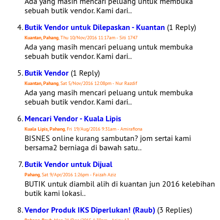
Ada yang masih mencari peluang untuk membuka
sebuah butik vendor. Kami dari..
Butik Vendor untuk Dilepaskan - Kuantan
(1 Reply)
Kuantan, Pahang
, Thu 10/Nov/2016 11:17am - Siti 1747
Ada yang masih mencari peluang untuk membuka
sebuah butik vendor. Kami dari..
Butik Vendor
(1 Reply)
Kuantan, Pahang
, Sat 5/Nov/2016 12:08pm - Nur Razdif
Ada yang masih mencari peluang untuk membuka
sebuah butik vendor. Kami dari..
Mencari Vendor - Kuala Lipis
Kuala Lipis, Pahang
, Fri 19/Aug/2016 9:31am - Amirafiona
BISNES online kurang sambutan? jom sertai kami
bersama2 berniaga di bawah satu..
Butik Vendor untuk Dijual
Pahang
, Sat 9/Apr/2016 1:26pm - Faizah Aziz
BUTIK untuk diambil alih di kuantan jun 2016 kelebihan
butik kami lokasi..
Vendor Produk IKS Diperlukan! (Raub)
(3 Replies)