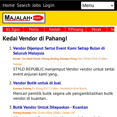
Home
Search
Jobs
Login
KL Sgor
Perlis
Kedah
P.Pinang
Perak
Neg
Kedai Vendor di Pahang!
Vendor Dijemput Sertai Event Kami Setiap Bulan di
Seluruh Malaysia
Bandar Tun Abdul Razak, Pahang, Banting, Selangor, Klang
, Mon 19/Mar/2018 12:10pm -
Nasrizal
STYLO REPUBLIC menjemput Vendor vendor untuk sertai
event anjuran kami yang..
Vendor Butik untuk di Jual
Kuantan, Pahang
, Fri 4/Aug/2017 12:34pm - Norfadzilah Binti Ramle
Mencari pemilik butik segera utk pengambilalihan butik
vendor di kuantan..
Butik Vendor Untuk Dilepaskan - Kuantan
Pahang, Kuantan
, Mon 21/Nov/2016 2:05pm - Atikah 134