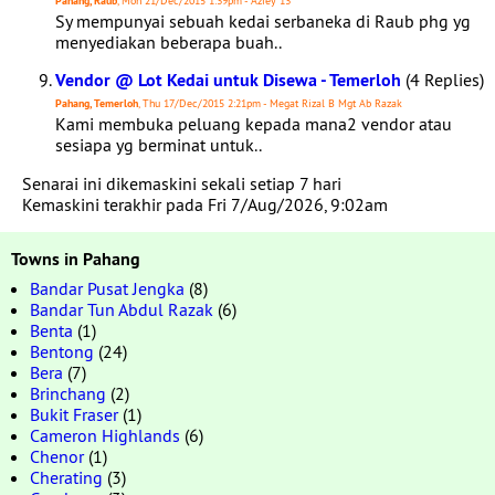
Pahang, Raub
, Mon 21/Dec/2015 1:39pm - Aziey 13
Sy mempunyai sebuah kedai serbaneka di Raub phg yg
menyediakan beberapa buah..
Vendor @ Lot Kedai untuk Disewa - Temerloh
(4 Replies)
Pahang, Temerloh
, Thu 17/Dec/2015 2:21pm - Megat Rizal B Mgt Ab Razak
Kami membuka peluang kepada mana2 vendor atau
sesiapa yg berminat untuk..
Senarai ini dikemaskini sekali setiap 7 hari
Kemaskini terakhir pada Fri 7/Aug/2026, 9:02am
Towns in Pahang
Bandar Pusat Jengka
(8)
Bandar Tun Abdul Razak
(6)
Benta
(1)
Bentong
(24)
Bera
(7)
Brinchang
(2)
Bukit Fraser
(1)
Cameron Highlands
(6)
Chenor
(1)
Cherating
(3)