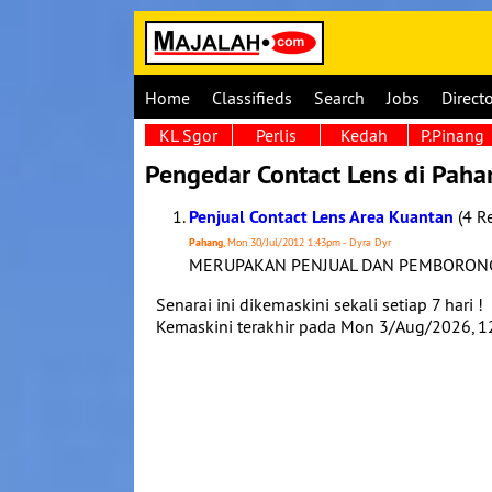
Home
Classifieds
Search
Jobs
Direct
KL Sgor
Perlis
Kedah
P.Pinang
Pengedar Contact Lens di Paha
Penjual Contact Lens Area Kuantan
(4 Re
Pahang
, Mon 30/Jul/2012 1:43pm - Dyra Dyr
MERUPAKAN PENJUAL DAN PEMBORONG 
Senarai ini dikemaskini sekali setiap 7 hari !
Kemaskini terakhir pada Mon 3/Aug/2026, 