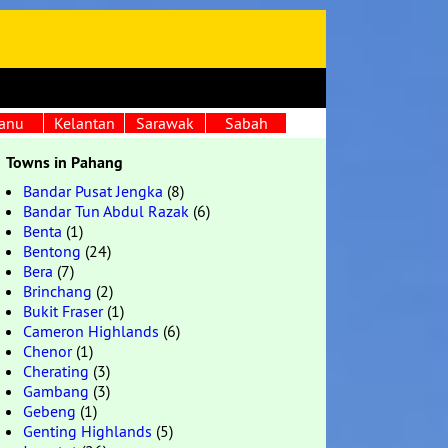
anu
Kelantan
Sarawak
Sabah
Towns in Pahang
Bandar Pusat Jengka
(8)
Bandar Tun Abdul Razak
(6)
Benta
(1)
Bentong
(24)
Bera
(7)
Brinchang
(2)
Bukit Fraser
(1)
Cameron Highlands
(6)
Chenor
(1)
Cherating
(3)
Gambang
(3)
Gebeng
(1)
Genting Highlands
(5)