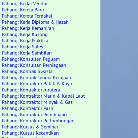
Pahang: Kedai Vendor
Pahang: Kereta Baru
Pahang: Kereta Terpakai
Pahang: Kerja Diploma & Ijazah
Pahang: Kerja Kemahiran
Pahang: Kerja Kosong
Pahang: Kerja Praktikal
Pahang: Kerja Sales
Pahang: Kerja Sambilan
Pahang: Konsultan Peguam
Pahang: Konsultan Perniagaan
Pahang: Kontrak Swasta
Pahang: Kontrak Tender Kerajaan
Pahang: Kontraktor Balak & Kayu
Pahang: Kontraktor Jurutera
Pahang: Kontraktor Marin & Kapal Laut
Pahang: Kontraktor Minyak & Gas
Pahang: Kontraktor Pasir
Pahang: Kontraktor Pembinaan
Pahang: Kontraktor Perlombongan
Pahang: Kursus & Seminar
Pahang: Kursus Kecantikan