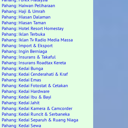
Pahang: Haiwan Peliharaan
Pahang: Haji & Umrah
Pahang: Hiasan Dalaman
Pahang: Hiasan Taman
Pahang: Hotel Resort Homestay
Pahang: Iklan Terbuka
Pahang: Iklan Tv Radio Media Massa
Pahang: Import & Eksport
Pahang: Ingin Berniaga
Pahang: Insurans & Takaful
Pahang: Insurans Roadtax Kereta
Pahang: Kedai Bunga
Pahang: Kedai Cenderahati & Kraf
Pahang: Kedai Emas
Pahang: Kedai Fotostat & Cetakan
Pahang: Kedai Hardware
Pahang: Kedai Ibu & Bayi
Pahang: Kedai Jahit
Pahang: Kedai Kamera & Camcorder
Pahang: Kedai Runcit & Serbaneka
Pahang: Kedai Separuh & Ruang Niaga
Pahang: Kedai Sewa