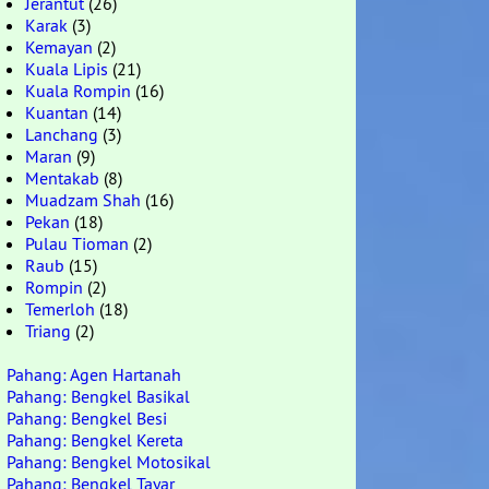
Jerantut
(26)
Karak
(3)
Kemayan
(2)
Kuala Lipis
(21)
Kuala Rompin
(16)
Kuantan
(14)
Lanchang
(3)
Maran
(9)
Mentakab
(8)
Muadzam Shah
(16)
Pekan
(18)
Pulau Tioman
(2)
Raub
(15)
Rompin
(2)
Temerloh
(18)
Triang
(2)
Pahang: Agen Hartanah
Pahang: Bengkel Basikal
Pahang: Bengkel Besi
Pahang: Bengkel Kereta
Pahang: Bengkel Motosikal
Pahang: Bengkel Tayar