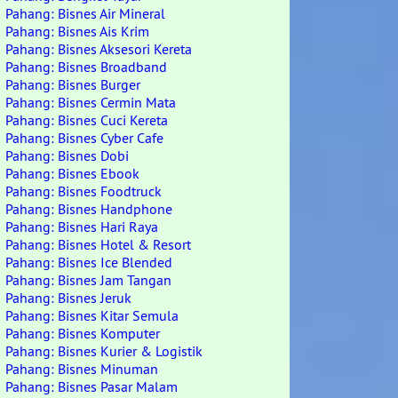
Pahang: Bisnes Air Mineral
Pahang: Bisnes Ais Krim
Pahang: Bisnes Aksesori Kereta
Pahang: Bisnes Broadband
Pahang: Bisnes Burger
Pahang: Bisnes Cermin Mata
Pahang: Bisnes Cuci Kereta
Pahang: Bisnes Cyber Cafe
Pahang: Bisnes Dobi
Pahang: Bisnes Ebook
Pahang: Bisnes Foodtruck
Pahang: Bisnes Handphone
Pahang: Bisnes Hari Raya
Pahang: Bisnes Hotel & Resort
Pahang: Bisnes Ice Blended
Pahang: Bisnes Jam Tangan
Pahang: Bisnes Jeruk
Pahang: Bisnes Kitar Semula
Pahang: Bisnes Komputer
Pahang: Bisnes Kurier & Logistik
Pahang: Bisnes Minuman
Pahang: Bisnes Pasar Malam