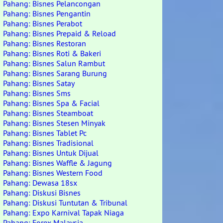
Pahang: Bisnes Pelancongan
Pahang: Bisnes Pengantin
Pahang: Bisnes Perabot
Pahang: Bisnes Prepaid & Reload
Pahang: Bisnes Restoran
Pahang: Bisnes Roti & Bakeri
Pahang: Bisnes Salun Rambut
Pahang: Bisnes Sarang Burung
Pahang: Bisnes Satay
Pahang: Bisnes Sms
Pahang: Bisnes Spa & Facial
Pahang: Bisnes Steamboat
Pahang: Bisnes Stesen Minyak
Pahang: Bisnes Tablet Pc
Pahang: Bisnes Tradisional
Pahang: Bisnes Untuk Dijual
Pahang: Bisnes Waffle & Jagung
Pahang: Bisnes Western Food
Pahang: Dewasa 18sx
Pahang: Diskusi Bisnes
Pahang: Diskusi Tuntutan & Tribunal
Pahang: Expo Karnival Tapak Niaga
Pahang: Forex Malaysia