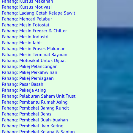
Pahang: Kursus Makanan
Pahang: Kursus Motivasi
Pahang: Ladang Getah Kelapa Sawit
Pahang: Mencari Pelabur
Pahang: Mesin Fotostat
Pahang: Mesin Freezer & Chiller
Pahang: Mesin Industri
Pahang: Mesin Jahit
Pahang: Mesin Proses Makanan
Pahang: Mesin Terminal Bayaran
Pahang: Motosikal Untuk Dijual
Pahang: Pakej Pelancongan
Pahang: Pakej Perkahwinan
Pahang: Pakej Perniagaan
Pahang: Pasar Basah
Pahang: Pekerja Asing
Pahang: Pelaburan Saham Unit Trust
Pahang: Pembantu Rumah Asing
Pahang: Pembekal Barang Runcit
Pahang: Pembekal Beras
Pahang: Pembekal Buah-buahan
Pahang: Pembekal Ikan Kering
Pahang: Pembekal Kelapa & Santan