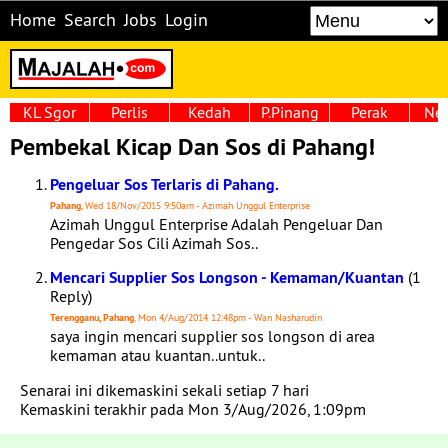
Home
Search
Jobs
Login
KL Sgor
Perlis
Kedah
P.Pinang
Perak
Neg
Pembekal Kicap Dan Sos di Pahang!
Pengeluar Sos Terlaris di Pahang.
Pahang
, Wed 18/Nov/2015 9:50am - Azimah Unggul Enterprise
Azimah Unggul Enterprise Adalah Pengeluar Dan
Pengedar Sos Cili Azimah Sos..
Mencari Supplier Sos Longson - Kemaman/Kuantan
(1
Reply)
Terengganu, Pahang
, Mon 4/Aug/2014 12:48pm - Wan Nasharudin
saya ingin mencari supplier sos longson di area
kemaman atau kuantan..untuk..
Senarai ini dikemaskini sekali setiap 7 hari
Kemaskini terakhir pada Mon 3/Aug/2026, 1:09pm