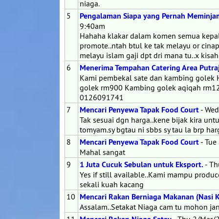
niaga.
5
Pengalaman Siapa yang Pernah Meminjam
9:40am
Hahaha klakar dalam komen semua kepal
promote..ntah btul ke tak melayu or cinap
melayu islam gaji dpt dri mana tu..x kisah
6
Menerima Tempahan Catering Area Putraj
Kami pembekal sate dan kambing golek 
golek rm900 Kambing golek aqiqah rm1200
0126091741
7
Mencari Penyewa Tapak Food Court
- Wed
Tak sesuai dgn harga..kene bijak kira unt
tomyam.sy bgtau ni sbbs sy tau la brp ha
8
Mencari Penyewa Tapak Food Court
- Tue
Mahal sangat
9
1 Juta Cucuk Sebulan untuk Eksport.
- Th
Yes if still available..Kami mampu prod
sekali kuah kacang
10
Mencari Rakan Berniaga Makanan (Nasi
Assalam..Setakat Niaga cam tu mohon jan