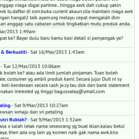
u.anggap niaga sbgai partime...hingga awk dah cukup yakin
 tu.daftar di ssm.buka current akaun.sila maintain niaga awk
 Jangan hangat2 taik ayam.org melayu cepat mengalah dlm
gan anggap satu cabaran untuk tingkatkan mutu produk anda.
Mar/2013 1:49am
apat ke? Bayar dulu baru kamu kasi detail si penyangak ye?
& Berkualiti
- Sat 16/Mar/2013 1:43am
- Tue 12/Mar/2013 10:06am
k boleh ke? atau ada limit jumlah pinjaman. Tuan boleh
te, costumer yg ambil produk kami. Secara jujur Duit ni sy
 beli kenderaan secara cash je.sy tau dok dan bank statement
enakan intrested yg tinggi bagussatay@ymail.com
aling
- Sat 9/Mar/2013 10:27am
e kwsan wmaju dan sri petaling
utri Rubiah?
- Sat 9/Mar/2013 1:32am
asa x salah letak nama seseorang yg buat iklan.kalau betul
jaya, then ada org lain yg komen naik gak nama awk.kira
yakin