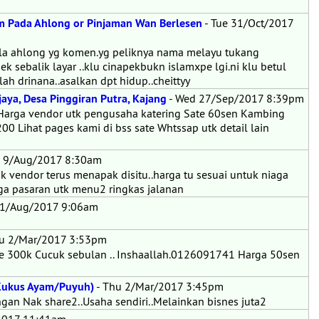
 Pada Ahlong or Pinjaman Wan Berlesen
- Tue 31/Oct/2017
a ahlong yg komen.yg peliknya nama melayu tukang
ek sebalik layar ..klu cinapekbukn islamxpe lgi.ni klu betul
lah drinana..asalkan dpt hidup..cheittyy
aya, Desa Pinggiran Putra, Kajang
- Wed 27/Sep/2017 8:39pm
Harga vendor utk pengusaha katering Sate 60sen Kambing
 Lihat pages kami di bss sate Whtssap utk detail lain
 9/Aug/2017 8:30am
uk vendor terus menapak disitu..harga tu sesuai untuk niaga
rga pasaran utk menu2 ringkas jalanan
 1/Aug/2017 9:06am
u 2/Mar/2017 3:53pm
uce 300k Cucuk sebulan .. Inshaallah.0126091741 Harga 50sen
 Kukus Ayam/Puyuh)
- Thu 2/Mar/2017 3:45pm
gan Nak share2..Usaha sendiri..Melainkan bisnes juta2