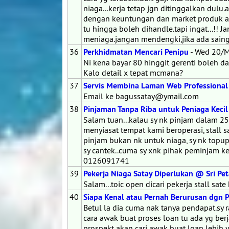
niaga...kerja tetap jgn ditinggalkan dul
dengan keuntungan dan market produk awk
tu hingga boleh dihandle.tapi ingat...!!
meniaga.jangan mendengki,jika ada sain
36
Perkhidmatan Mencari Penipu
- Wed 20/
Ni kena bayar 80 hinggit gerenti boleh d
Kalo detail x tepat mcmana?
37
Servis Membina Laman Web Professional 
Email ke bagussatay@ymail.com
38
Pinjaman Tanpa Riba untuk Peniaga Kecil
Salam tuan...kalau sy nk pinjam dalam 25
menyiasat tempat kami beroperasi, stall sa
pinjam bukan nk untuk niaga, sy nk topup
sy cantek..cuma sy xnk pihak peminjam k
0126091741
39
Pekerja Niaga Satay Diperlukan @ Sri Pet
Salam...toic open dicari pekerja stall sat
40
Siapa Kenal atau Pernah Berurusan dgn P
Betul la dia cuma nak tanya pendapat.sy r
cara awak buat proses loan tu ada yg ber
prospekt akan cari awak buat loan lebih 