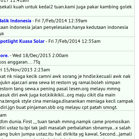
2017 11:41am
sekali kuah untuk kedai2 tuan.kami juga pakar kambing golek
alik Indonesia
- Fri 7/Feb/2014 12:39am
taan indonesia jalan penyelesaian.hanya kedutaan indonesia
ya
potlight Kuasa Solar
- Fri 7/Feb/2014 12:35am
ore.
- Wed 18/Dec/2013 2:00am
s anggaran. . . ?Tq
Fri 15/Nov/2013 2:23am
kat nk niaga kecik camni awk sorang je hndle.kecuali awk nak
ukn ajar.cari area sewa kt restorn yg ramai.boleh simpan
restorn tang sewa.x pening pasal lesen.org melayu mmng
uk diri awk juga kot.kikikikii...org maju cikit dia main
na.tengok style cina meniaga.disarankan meniaga kecil campak
diri.jgn buat pinjaman.sbb org melayu cpt patah smngt.
7am
 dlm dunia. First ,,, tuan tanah mmng.nampk came promosikan
iri ustaz tu.tpi tak jadi masalah perbalahan sbnarnya...x salah
tang bukn jumpa ustaz.itu hal dirikita yg kawal. Second...jamali