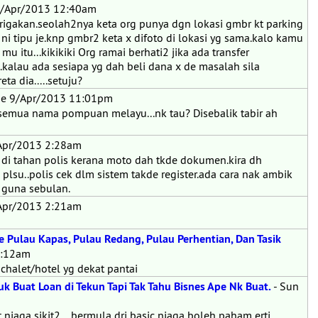
4/Apr/2013 12:40am
gakan.seolah2nya keta org punya dgn lokasi gmbr kt parking
ni tipu je.knp gmbr2 keta x difoto di lokasi yg sama.kalo kamu
 mu itu...kikikiki Org ramai berhati2 jika ada transfer
.kalau ada sesiapa yg dah beli dana x de masalah sila
ta dia.....setuju?
ue 9/Apr/2013 11:01pm
semua nama pompuan melayu...nk tau? Disebalik tabir ah
/Apr/2013 2:28am
 di tahan polis kerana moto dah tkde dokumen.kira dh
plsu..polis cek dlm sistem takde register.ada cara nak ambik
u guna sebulan.
/Apr/2013 2:21am
e Pulau Kapas, Pulau Redang, Pulau Perhentian, Dan Tasik
2:12am
halet/hotel yg dekat pantai
 Buat Loan di Tekun Tapi Tak Tahu Bisnes Ape Nk Buat.
- Sun
t niaga sikit2....bermula dri basic niaga boleh paham erti