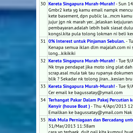
30
Kereta Singapura Murah-Murah!
- Sun 1
Gmbr2 keta yg kamu email nampk mencuri
kete basement, dpn public la...mcm kamu 
jujur jgn nk marah yer...jelaskan kejujuran
pembayaran.adalah lebih baik siasat dulu
kongsi.kita pula tolong lokman ni beli kere
31
0% Interest untuk Pinjaman Sebulan.
- T
Kenapa semua iklan dlm majalah.com ni 
long...kikikiki
32
Kereta Singapura Murah-Murah!
- Tue 9
Nk tnya pendapat jika moto sing plat dah
scrap.asal mula tak tau rupanya dokumen 
blik ? Sekadar nk tolong jiran...kesian br
33
Kereta Singapura Murah-Murah!
- Tue 9
Cer email ke bagussatay@ymail.com
34
Terhangat Pakar Dalam Pakej Percutian k
Kenyir (house Boat )
- Thu 4/Apr/2013 1
Emailkan ke bagussatay@ymail.com Nak c
35
Nak Mula Perniagaan dan Bercadang untuk
31/Mar/2013 11:38am
cara yg terbaek..duit gaji kita kumpul bua