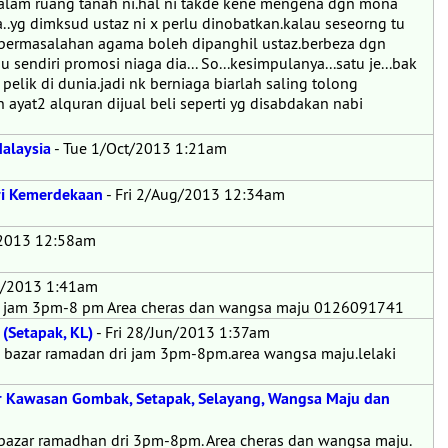
alam ruang tanah ni.hal ni takde kene mengena dgn mona
..yg dimksud ustaz ni x perlu dinobatkan.kalau seseorng tu
 permasalahan agama boleh dipanghil ustaz.berbeza dgn
sendiri promosi niaga dia... So...kesimpulanya...satu je...bak
 pelik di dunia.jadi nk berniaga biarlah saling tolong
n ayat2 alquran dijual beli seperti yg disabdakan nabi
Malaysia
- Tue 1/Oct/2013 1:21am
ri Kemerdekaan
- Fri 2/Aug/2013 12:34am
/2013 12:58am
un/2013 1:41am
ri jam 3pm-8 pm Area cheras dan wangsa maju 0126091741
(Setapak, KL)
- Fri 28/Jun/2013 1:37am
e bazar ramadan dri jam 3pm-8pm.area wangsa maju.lelaki
tar Kawasan Gombak, Setapak, Selayang, Wangsa Maju dan
 bazar ramadhan dri 3pm-8pm. Area cheras dan wangsa maju.