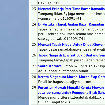
0126091741
23
Mencari Pekerja Part Time Bazar Ramad
Tumpang iklan. Sy juga mencari partime se
wangsa maju 0126091741
24
Di Perlukan Tapak Jualan Bazar Ramadan 
Tapak ramadhan makanan taman bukit ang
perlu sebrng dokumen.semua atas nama sy.
sate yg banyak . 0126091741
25
Mencari Tapak Niaga Untuk Dijual/Sewa
-
Tapak pasar ramadahan.wangsa melawat
26
Tapak Niaga di Low Yat Bukit Bintang S
Tumpang tanya, tapak pasar juadah ra
27
Santai Karnival
- Mon 3/Jun/2013 12:08
Adus...apsal buat tengah bulan..
28
Kereta Singapura Murah-Murah Siap Ger
Email ke bagussatay@ymail.com
29
Percutian Mewah Menaiki Kereta Mewah Ber
Juta=percuma untuk Pengguna Bijak Saha
Mende mung citer ni...berdolak dalik...x pa
tujuan....ingat fokus