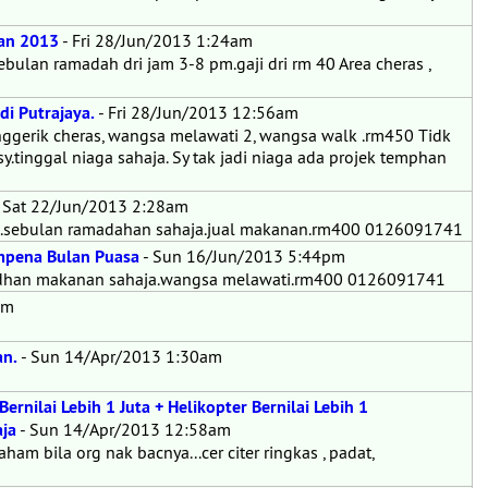
han 2013
- Fri 28/Jun/2013 1:24am
bulan ramadah dri jam 3-8 pm.gaji dri rm 40 Area cheras ,
di Putrajaya.
- Fri 28/Jun/2013 12:56am
gerik cheras, wangsa melawati 2, wangsa walk .rm450 Tidk
tinggal niaga sahaja. Sy tak jadi niaga ada projek temphan
 Sat 22/Jun/2013 2:28am
i.sebulan ramadahan sahaja.jual makanan.rm400 0126091741
empena Bulan Puasa
- Sun 16/Jun/2013 5:44pm
madhan makanan sahaja.wangsa melawati.rm400 0126091741
pm
an.
- Sun 14/Apr/2013 1:30am
nilai Lebih 1 Juta + Helikopter Bernilai Lebih 1
ja
- Sun 14/Apr/2013 12:58am
ham bila org nak bacnya...cer citer ringkas , padat,