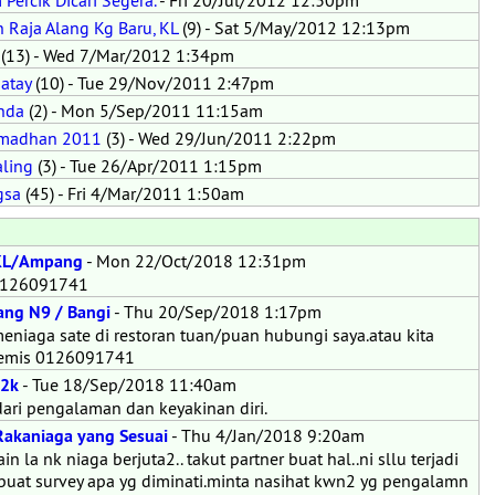
Percik Dicari Segera.
- Fri 20/Jul/2012 12:30pm
 Raja Alang Kg Baru, KL
(9) - Sat 5/May/2012 12:13pm
(13) - Wed 7/Mar/2012 1:34pm
atay
(10) - Tue 29/Nov/2011 2:47pm
Anda
(2) - Mon 5/Sep/2011 11:15am
Ramadhan 2011
(3) - Wed 29/Jun/2011 2:22pm
aling
(3) - Tue 26/Apr/2011 1:15pm
gsa
(45) - Fri 4/Mar/2011 1:50am
 KL/Ampang
- Mon 22/Oct/2018 12:31pm
 0126091741
ang N9 / Bangi
- Thu 20/Sep/2018 1:17pm
eniaga sate di restoran tuan/puan hubungi saya.atau kita
premis 0126091741
 2k
- Tue 18/Sep/2018 11:40am
ari pengalaman dan keyakinan diri.
Rakaniaga yang Sesuai
- Thu 4/Jan/2018 9:20am
in la nk niaga berjuta2.. takut partner buat hal..ni sllu terjadi
.buat survey apa yg diminati.minta nasihat kwn2 yg pengalamn