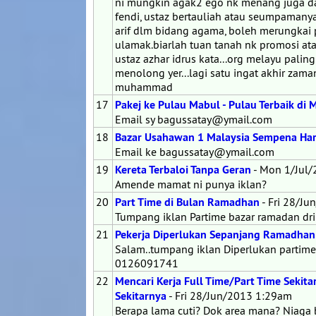
ni mungkin agak2 ego nk menang juga d
fendi, ustaz bertauliah atau seumpamanya
arif dlm bidang agama, boleh merungkai
ulamak.biarlah tuan tanah nk promosi atau 
ustaz azhar idrus kata...org melayu paling
menolong yer...lagi satu ingat akhir zama
muhammad
17
Pakej ke Pulau Mabul - Pulau Terbaik di 
Email sy bagussatay@ymail.com
18
Bazar Usahawan 1 Malaysia Sempena Ha
Email ke bagussatay@ymail.com
19
Kereta Terbaloi Tanpa Geran
- Mon 1/Jul
Amende mamat ni punya iklan?
20
Part Time di Bulan Ramadhan
- Fri 28/J
Tumpang iklan Partime bazar ramadan d
21
Pekerja Diperlukan Sepanjang Ramadhan 
Salam..tumpang iklan Diperlukan partim
0126091741
22
Mencari Kerja Full Time/Part Time Seki
Sekitarnya
- Fri 28/Jun/2013 1:29am
Berapa lama cuti? Dok area mana? Niaga