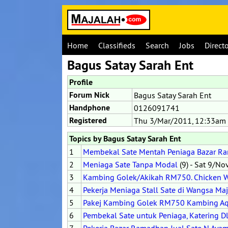
Home
Classifieds
Search
Jobs
Direct
Bagus Satay Sarah Ent
Profile
Forum Nick
Bagus Satay Sarah Ent
Handphone
0126091741
Registered
Thu 3/Mar/2011, 12:33am
Topics by Bagus Satay Sarah Ent
1
Membekal Sate Mentah Peniaga Bazar R
2
Meniaga Sate Tanpa Modal
(9) - Sat 9/N
3
Kambing Golek/Akikah RM750. Chicken W
4
Pekerja Meniaga Stall Sate di Wangsa Ma
5
Pakej Kambing Golek RM750 Kambing A
6
Pembekal Sate untuk Peniaga, Katering D