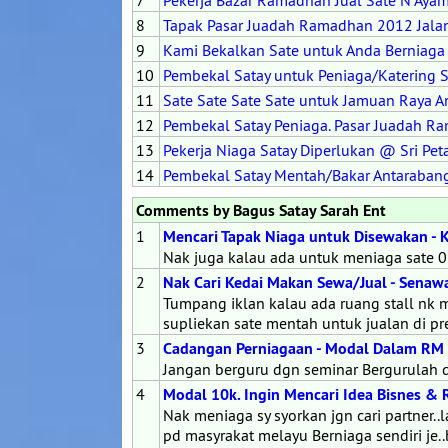
7
Pekerja Bazar Ramadhan Jual Sate N Ayam 
8
Tapak Pasar Juadah Ramadhan 2012 Jalan
9
Kami Bekalkan Sate untuk Anda Berniaga
10
Pembekal Satay untuk Peniaga/Katering S
11
Sate Sate Sate Sate untuk Jamuan Raya 
12
Pembekal Satay Peniaga. Pasar Juadah 
13
Pekerja Niaga Satay Diperlukan @ Sri Pet
14
Pembekal Satay Mentah/Bakar Antaraban
Comments by Bagus Satay Sarah Ent
1
Mencari Tapak Niaga untuk Disewakan -
Nak juga kalau ada untuk meniaga sate
2
Nak Cari Kedai Makan Sewa/Jual - Senaw
Tumpang iklan kalau ada ruang stall nk m
supliekan sate mentah untuk jualan di 
3
Cadangan Perniagaan - Modal Dalam RM
Jangan berguru dgn seminar Bergurulah d
4
Modal 10k. Ingin Mencari Idea Bisnes & 
Nak meniaga sy syorkan jgn cari partner..la
pd masyrakat melayu Berniaga sendiri je.