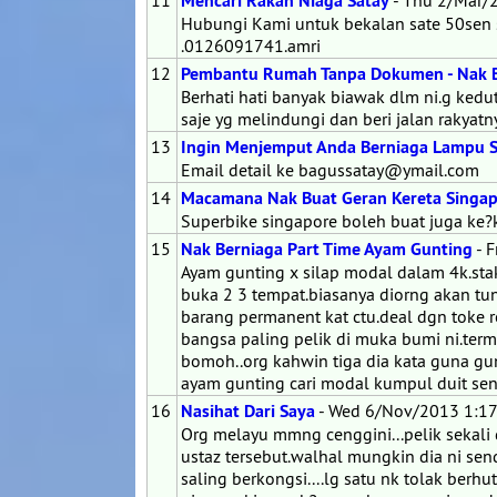
11
Mencari Rakan Niaga Satay
- Thu 2/Mar/
Hubungi Kami untuk bekalan sate 50sen 
.0126091741.amri
12
Pembantu Rumah Tanpa Dokumen - Nak B
Berhati hati banyak biawak dlm ni.g kedu
saje yg melindungi dan beri jalan rakyatn
13
Ingin Menjemput Anda Berniaga Lampu S
Email detail ke bagussatay@ymail.com
14
Macamana Nak Buat Geran Kereta Singap
Superbike singapore boleh buat juga ke?ko
15
Nak Berniaga Part Time Ayam Gunting
- 
Ayam gunting x silap modal dalam 4k.sta
buka 2 3 tempat.biasanya diorng akan tunj
barang permanent kat ctu.deal dgn toke 
bangsa paling pelik di muka bumi ni.termas
bomoh..org kahwin tiga dia kata guna gu
ayam gunting cari modal kumpul duit sen
16
Nasihat Dari Saya
- Wed 6/Nov/2013 1:1
Org melayu mmng cenggini...pelik sekali
ustaz tersebut.walhal mungkin dia ni send
saling berkongsi....lg satu nk tolak berhu