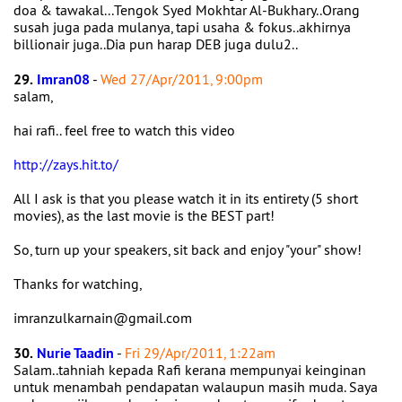
doa & tawakal...Tengok Syed Mokhtar Al-Bukhary..Orang
susah juga pada mulanya, tapi usaha & fokus..akhirnya
billionair juga..Dia pun harap DEB juga dulu2..
29.
Imran08
-
Wed 27/Apr/2011, 9:00pm
salam,
hai rafi.. feel free to watch this video
http://zays.hit.to/
All I ask is that you please watch it in its entirety (5 short
movies), as the last movie is the BEST part!
So, turn up your speakers, sit back and enjoy "your" show!
Thanks for watching,
imranzulkarnain@gmail.com
30.
Nurie Taadin
-
Fri 29/Apr/2011, 1:22am
Salam..tahniah kepada Rafi kerana mempunyai keinginan
untuk menambah pendapatan walaupun masih muda. Saya