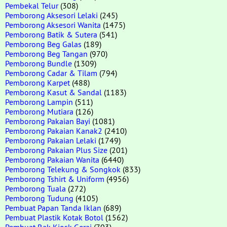
Pembekal Telur
(308)
Pemborong Aksesori Lelaki
(245)
Pemborong Aksesori Wanita
(1475)
Pemborong Batik & Sutera
(541)
Pemborong Beg Galas
(189)
Pemborong Beg Tangan
(970)
Pemborong Bundle
(1309)
Pemborong Cadar & Tilam
(794)
Pemborong Karpet
(488)
Pemborong Kasut & Sandal
(1183)
Pemborong Lampin
(511)
Pemborong Mutiara
(126)
Pemborong Pakaian Bayi
(1081)
Pemborong Pakaian Kanak2
(2410)
Pemborong Pakaian Lelaki
(1749)
Pemborong Pakaian Plus Size
(201)
Pemborong Pakaian Wanita
(6440)
Pemborong Telekung & Songkok
(833)
Pemborong Tshirt & Uniform
(4956)
Pemborong Tuala
(272)
Pemborong Tudung
(4105)
Pembuat Papan Tanda Iklan
(689)
Pembuat Plastik Kotak Botol
(1562)
Pembuat Rak Kiosk Gerai
(703)