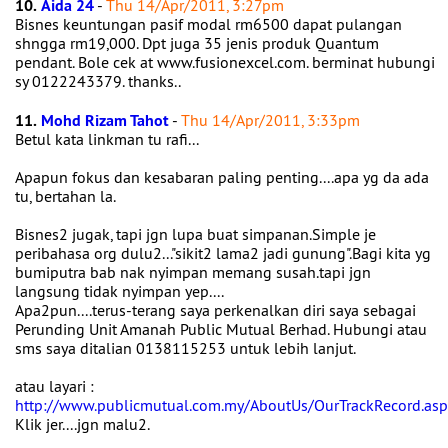
10.
Aida 24
-
Thu 14/Apr/2011, 3:27pm
Bisnes keuntungan pasif modal rm6500 dapat pulangan
shngga rm19,000. Dpt juga 35 jenis produk Quantum
pendant. Bole cek at www.fusionexcel.com. berminat hubungi
sy 0122243379. thanks..
11.
Mohd Rizam Tahot
-
Thu 14/Apr/2011, 3:33pm
Betul kata linkman tu rafi...
Apapun fokus dan kesabaran paling penting....apa yg da ada
tu, bertahan la.
Bisnes2 jugak, tapi jgn lupa buat simpanan.Simple je
peribahasa org dulu2..."sikit2 lama2 jadi gunung".Bagi kita yg
bumiputra bab nak nyimpan memang susah.tapi jgn
langsung tidak nyimpan yep....
Apa2pun....terus-terang saya perkenalkan diri saya sebagai
Perunding Unit Amanah Public Mutual Berhad. Hubungi atau
sms saya ditalian 0138115253 untuk lebih lanjut.
atau layari :
http://www.publicmutual.com.my/AboutUs/OurTrackRecord.as
Klik jer....jgn malu2.