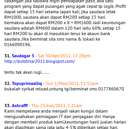
cadangan jika saudara ingin pendapatan pasif, ada satu
program yang dapat pulangan yang agak cepat tp logik. Profit
dapat setiap 15 hari selama lapan kali, jika saudara letak
RM1000, saudara akan dapat RM200 setiap 15 hari.
bermakna akan dapat RM200 x 8 = RM1600. Jadi keuntungan
saudara adalah RM600 dalam 120 hari iaitu 60%. setiap 15
hari RM200 tu akan di masukkan terus ke akaun bank
saudara. Jika berminat sila sms nama & lokasi ke
0166090196.
31.
Saudagar 5
-
Sat 30/Apr/2011, 12:28pm
http://duitdinar2011.blogspot.com/
tentu tak akan rugi.......
32.
Topuprimaalliq
-
Sun 1/May/2011, 11:52pm
bukalah syrikat reload.untung tgi.berminat sms 0177860670
33.
Ashrafff
-
Thu 23/Jun/2011, 5:21am
Kami mempelawa anda menjadi rakan kongsi dalam
mengusahakan perniagaan IT dan penjagaan diri. Hanya
dengan membeli produk kami,keuntungan hasil jualan harian
akan diagihkan sama rata iaitu 4-5% diberikan setiap hari.