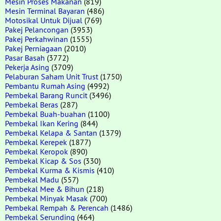
Mesin Proses Makanan
(819)
Mesin Terminal Bayaran
(486)
Motosikal Untuk Dijual
(769)
Pakej Pelancongan
(3953)
Pakej Perkahwinan
(1555)
Pakej Perniagaan
(2010)
Pasar Basah
(3772)
Pekerja Asing
(3709)
Pelaburan Saham Unit Trust
(1750)
Pembantu Rumah Asing
(4992)
Pembekal Barang Runcit
(3496)
Pembekal Beras
(287)
Pembekal Buah-buahan
(1100)
Pembekal Ikan Kering
(844)
Pembekal Kelapa & Santan
(1379)
Pembekal Kerepek
(1877)
Pembekal Keropok
(890)
Pembekal Kicap & Sos
(330)
Pembekal Kurma & Kismis
(410)
Pembekal Madu
(557)
Pembekal Mee & Bihun
(218)
Pembekal Minyak Masak
(700)
Pembekal Rempah & Perencah
(1486)
Pembekal Serunding
(464)