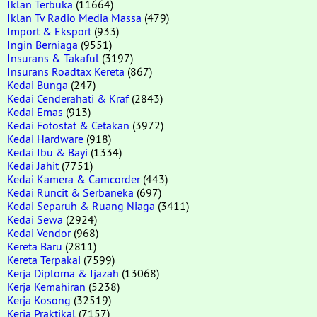
Iklan Terbuka
(11664)
Iklan Tv Radio Media Massa
(479)
Import & Eksport
(933)
Ingin Berniaga
(9551)
Insurans & Takaful
(3197)
Insurans Roadtax Kereta
(867)
Kedai Bunga
(247)
Kedai Cenderahati & Kraf
(2843)
Kedai Emas
(913)
Kedai Fotostat & Cetakan
(3972)
Kedai Hardware
(918)
Kedai Ibu & Bayi
(1334)
Kedai Jahit
(7751)
Kedai Kamera & Camcorder
(443)
Kedai Runcit & Serbaneka
(697)
Kedai Separuh & Ruang Niaga
(3411)
Kedai Sewa
(2924)
Kedai Vendor
(968)
Kereta Baru
(2811)
Kereta Terpakai
(7599)
Kerja Diploma & Ijazah
(13068)
Kerja Kemahiran
(5238)
Kerja Kosong
(32519)
Kerja Praktikal
(7157)