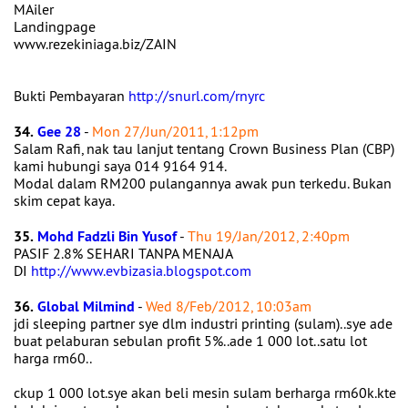
MAiler
Landingpage
www.rezekiniaga.biz/ZAIN
Bukti Pembayaran
http://snurl.com/rnyrc
34.
Gee 28
-
Mon 27/Jun/2011, 1:12pm
Salam Rafi, nak tau lanjut tentang Crown Business Plan (CBP)
kami hubungi saya 014 9164 914.
Modal dalam RM200 pulangannya awak pun terkedu. Bukan
skim cepat kaya.
35.
Mohd Fadzli Bin Yusof
-
Thu 19/Jan/2012, 2:40pm
PASIF 2.8% SEHARI TANPA MENAJA
DI
http://www.evbizasia.blogspot.com
36.
Global Milmind
-
Wed 8/Feb/2012, 10:03am
jdi sleeping partner sye dlm industri printing (sulam)..sye ade
buat pelaburan sebulan profit 5%..ade 1 000 lot..satu lot
harga rm60..
ckup 1 000 lot.sye akan beli mesin sulam berharga rm60k.kte