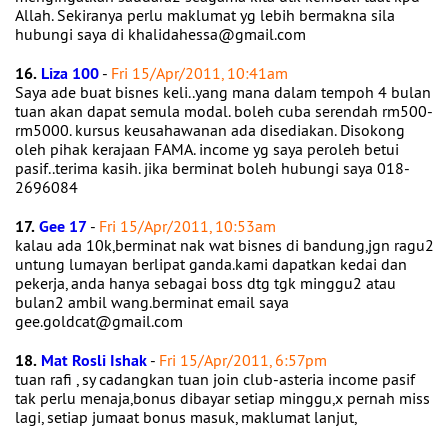
Allah. Sekiranya perlu maklumat yg lebih bermakna sila
hubungi saya di khalidahessa@gmail.com
16.
Liza 100
-
Fri 15/Apr/2011, 10:41am
Saya ade buat bisnes keli..yang mana dalam tempoh 4 bulan
tuan akan dapat semula modal. boleh cuba serendah rm500-
rm5000. kursus keusahawanan ada disediakan. Disokong
oleh pihak kerajaan FAMA. income yg saya peroleh betui
pasif..terima kasih. jika berminat boleh hubungi saya 018-
2696084
17.
Gee 17
-
Fri 15/Apr/2011, 10:53am
kalau ada 10k,berminat nak wat bisnes di bandung,jgn ragu2
untung lumayan berlipat ganda.kami dapatkan kedai dan
pekerja, anda hanya sebagai boss dtg tgk minggu2 atau
bulan2 ambil wang.berminat email saya
gee.goldcat@gmail.com
18.
Mat Rosli Ishak
-
Fri 15/Apr/2011, 6:57pm
tuan rafi , sy cadangkan tuan join club-asteria income pasif
tak perlu menaja,bonus dibayar setiap minggu,x pernah miss
lagi, setiap jumaat bonus masuk, maklumat lanjut,