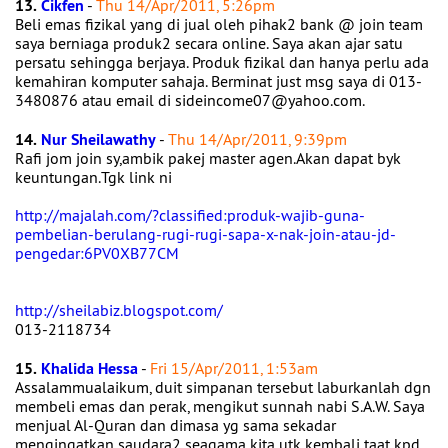
13.
Cikfen
-
Thu 14/Apr/2011, 5:26pm
Beli emas fizikal yang di jual oleh pihak2 bank @ join team
saya berniaga produk2 secara online. Saya akan ajar satu
persatu sehingga berjaya. Produk fizikal dan hanya perlu ada
kemahiran komputer sahaja. Berminat just msg saya di 013-
3480876 atau email di sideincome07@yahoo.com.
14.
Nur Sheilawathy
-
Thu 14/Apr/2011, 9:39pm
Rafi jom join sy,ambik pakej master agen.Akan dapat byk
keuntungan.Tgk link ni
http://majalah.com/?classified:produk-wajib-guna-
pembelian-berulang-rugi-rugi-sapa-x-nak-join-atau-jd-
pengedar:6PV0XB77CM
http://sheilabiz.blogspot.com/
013-2118734
15.
Khalida Hessa
-
Fri 15/Apr/2011, 1:53am
Assalammualaikum, duit simpanan tersebut laburkanlah dgn
membeli emas dan perak, mengikut sunnah nabi S.A.W. Saya
menjual Al-Quran dan dimasa yg sama sekadar
mengingatkan saudara2 seagama kita utk kembali taat kpd