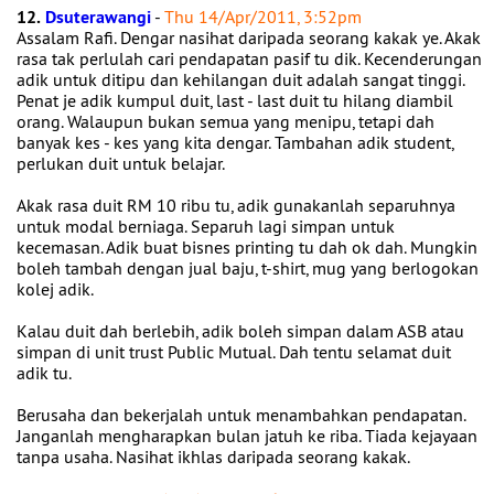
12.
Dsuterawangi
-
Thu 14/Apr/2011, 3:52pm
Assalam Rafi. Dengar nasihat daripada seorang kakak ye. Akak
rasa tak perlulah cari pendapatan pasif tu dik. Kecenderungan
adik untuk ditipu dan kehilangan duit adalah sangat tinggi.
Penat je adik kumpul duit, last - last duit tu hilang diambil
orang. Walaupun bukan semua yang menipu, tetapi dah
banyak kes - kes yang kita dengar. Tambahan adik student,
perlukan duit untuk belajar.
Akak rasa duit RM 10 ribu tu, adik gunakanlah separuhnya
untuk modal berniaga. Separuh lagi simpan untuk
kecemasan. Adik buat bisnes printing tu dah ok dah. Mungkin
boleh tambah dengan jual baju, t-shirt, mug yang berlogokan
kolej adik.
Kalau duit dah berlebih, adik boleh simpan dalam ASB atau
simpan di unit trust Public Mutual. Dah tentu selamat duit
adik tu.
Berusaha dan bekerjalah untuk menambahkan pendapatan.
Janganlah mengharapkan bulan jatuh ke riba. Tiada kejayaan
tanpa usaha. Nasihat ikhlas daripada seorang kakak.