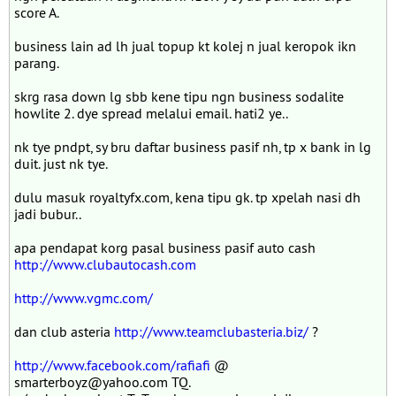
score A.
business lain ad lh jual topup kt kolej n jual keropok ikn
parang.
skrg rasa down lg sbb kene tipu ngn business sodalite
howlite 2. dye spread melalui email. hati2 ye..
nk tye pndpt, sy bru daftar business pasif nh, tp x bank in lg
duit. just nk tye.
dulu masuk royaltyfx.com, kena tipu gk. tp xpelah nasi dh
jadi bubur..
apa pendapat korg pasal business pasif auto cash
http://www.clubautocash.com
http://www.vgmc.com/
dan club asteria
http://www.teamclubasteria.biz/
?
http://www.facebook.com/rafiafi
@
smarterboyz@yahoo.com TQ.