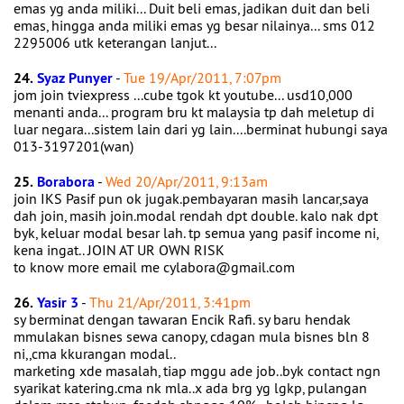
emas yg anda miliki... Duit beli emas, jadikan duit dan beli
emas, hingga anda miliki emas yg besar nilainya... sms 012
2295006 utk keterangan lanjut...
24.
Syaz Punyer
-
Tue 19/Apr/2011, 7:07pm
jom join tviexpress ...cube tgok kt youtube... usd10,000
menanti anda... program bru kt malaysia tp dah meletup di
luar negara...sistem lain dari yg lain....berminat hubungi saya
013-3197201(wan)
25.
Borabora
-
Wed 20/Apr/2011, 9:13am
join IKS Pasif pun ok jugak.pembayaran masih lancar,saya
dah join, masih join.modal rendah dpt double. kalo nak dpt
byk, keluar modal besar lah. tp semua yang pasif income ni,
kena ingat.. JOIN AT UR OWN RISK
to know more email me cylabora@gmail.com
26.
Yasir 3
-
Thu 21/Apr/2011, 3:41pm
sy berminat dengan tawaran Encik Rafi. sy baru hendak
mmulakan bisnes sewa canopy, cdagan mula bisnes bln 8
ni,,cma kkurangan modal..
marketing xde masalah, tiap mggu ade job..byk contact ngn
syarikat katering.cma nk mla..x ada brg yg lgkp, pulangan