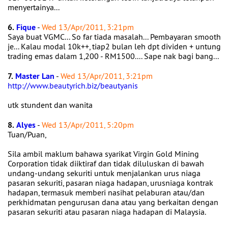
menyertainya...
6.
Fique
-
Wed 13/Apr/2011, 3:21pm
Saya buat VGMC... So far tiada masalah... Pembayaran smooth
je... Kalau modal 10k++, tiap2 bulan leh dpt dividen + untung
trading emas dalam 1,200 - RM1500.... Sape nak bagi bang...
7.
Master Lan
-
Wed 13/Apr/2011, 3:21pm
http://www.beautyrich.biz/beautyanis
utk stundent dan wanita
8.
Alyes
-
Wed 13/Apr/2011, 5:20pm
Tuan/Puan,
Sila ambil maklum bahawa syarikat Virgin Gold Mining
Corporation tidak diiktiraf dan tidak diluluskan di bawah
undang-undang sekuriti untuk menjalankan urus niaga
pasaran sekuriti, pasaran niaga hadapan, urusniaga kontrak
hadapan, termasuk memberi nasihat pelaburan atau/dan
perkhidmatan pengurusan dana atau yang berkaitan dengan
pasaran sekuriti atau pasaran niaga hadapan di Malaysia.