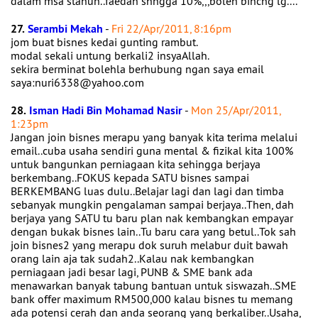
dalam msa stahun..faedah shngga 10%,,,boleh bincng lg....
27.
Serambi Mekah
-
Fri 22/Apr/2011, 8:16pm
jom buat bisnes kedai gunting rambut.
modal sekali untung berkali2 insyaAllah.
sekira berminat bolehla berhubung ngan saya email
saya:nuri6338@yahoo.com
28.
Isman Hadi Bin Mohamad Nasir
-
Mon 25/Apr/2011,
1:23pm
Jangan join bisnes merapu yang banyak kita terima melalui
email..cuba usaha sendiri guna mental & fizikal kita 100%
untuk bangunkan perniagaan kita sehingga berjaya
berkembang..FOKUS kepada SATU bisnes sampai
BERKEMBANG luas dulu..Belajar lagi dan lagi dan timba
sebanyak mungkin pengalaman sampai berjaya..Then, dah
berjaya yang SATU tu baru plan nak kembangkan empayar
dengan bukak bisnes lain..Tu baru cara yang betul..Tok sah
join bisnes2 yang merapu dok suruh melabur duit bawah
orang lain aja tak sudah2..Kalau nak kembangkan
perniagaan jadi besar lagi, PUNB & SME bank ada
menawarkan banyak tabung bantuan untuk siswazah..SME
bank offer maximum RM500,000 kalau bisnes tu memang
ada potensi cerah dan anda seorang yang berkaliber..Usaha,