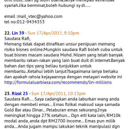
syariah.Jika berminat,boleh hubungi sy di.....
email :mail_vtec@yahoo.com
tel no:012-9434353
22.
Lin 39
-
Sun 17/Apr/2011, 9:10pm
Saudara Rafi,
Memang tidak dapat dinafikan unsur penipuan memang
risiko bisnes online.Mungkin saudara Rafi boleh cuba untuk
buat bisnes macam saudara Mohd. Nizam yang telah banyak
membantu rakan-rakan yang lain buat duit di internet.Banyak
bahan dan tips yang beliau tunjukkan untuk
membantu..Ketahui lebih lanjut?bagaimana ianya berlaku
dan apakah rahsia kejayaannya dengan melayari website ini
http://formulaluarbiasa.com/recommends/lin-millions
23.
Rizal 25
-
Sun 17/Apr/2011, 10:15pm
Saudara Rafi.... Saya cadangkan anda laburkan wang anda
dengan membeli emas... Emas fizikal maksud saya samada
Gold Bar atau Dinar... Pelaburan emas sekurang2nya
meningkat hingga 27% setahun... Dgn erti kata lain, RM10k
modal anda, anda dpt RM2700 income... Emas pun milik
anda... Anda jugam mampu lakukan teknik manipulasi dgn