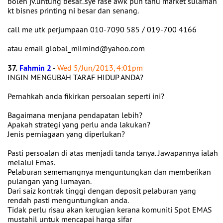
boleh jv.untung besar..sye rase awk pun tahu market sulaman
kt bisnes printing ni besar dan senang.
call me utk perjumpaan 010-7090 585 / 019-700 4166
atau email global_milmind@yahoo.com
37.
Fahmin 2
-
Wed 5/Jun/2013, 4:01pm
INGIN MENGUBAH TARAF HIDUP ANDA?
Pernahkah anda fikirkan persoalan seperti ini?
Bagaimana menjana pendapatan lebih?
Apakah strategi yang perlu anda lakukan?
Jenis perniagaan yang diperlukan?
Pasti persoalan di atas menjadi tanda tanya. Jawapannya ialah
melalui Emas.
Pelaburan sememangnya menguntungkan dan memberikan
pulangan yang lumayan.
Dari saiz kontrak tinggi dengan deposit pelaburan yang
rendah pasti menguntungkan anda.
Tidak perlu risau akan kerugian kerana komuniti Spot EMAS
mustahil untuk mencapai harga sifar