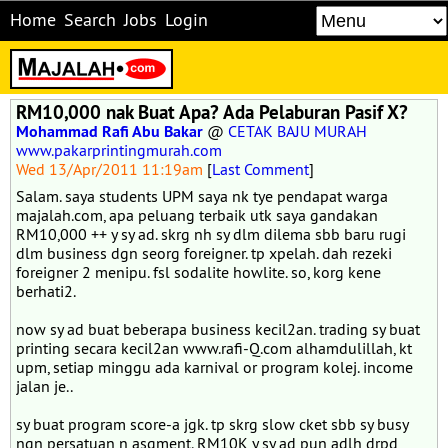
Home
Search
Jobs
Login
RM10,000 nak Buat Apa? Ada Pelaburan Pasif X?
Mohammad Rafi Abu Bakar
@
CETAK BAJU MURAH
www.pakarprintingmurah.com
Wed 13/Apr/2011 11:19am
[
Last Comment
]
Salam. saya students UPM saya nk tye pendapat warga
majalah.com, apa peluang terbaik utk saya gandakan
RM10,000 ++ y sy ad. skrg nh sy dlm dilema sbb baru rugi
dlm business dgn seorg foreigner. tp xpelah. dah rezeki
foreigner 2 menipu. fsl sodalite howlite. so, korg kene
berhati2.
now sy ad buat beberapa business kecil2an. trading sy buat
printing secara kecil2an www.rafi-Q.com alhamdulillah, kt
upm, setiap minggu ada karnival or program kolej. income
jalan je..
sy buat program score-a jgk. tp skrg slow cket sbb sy busy
ngn persatuan n asgment. RM10K y sy ad pun adlh drpd