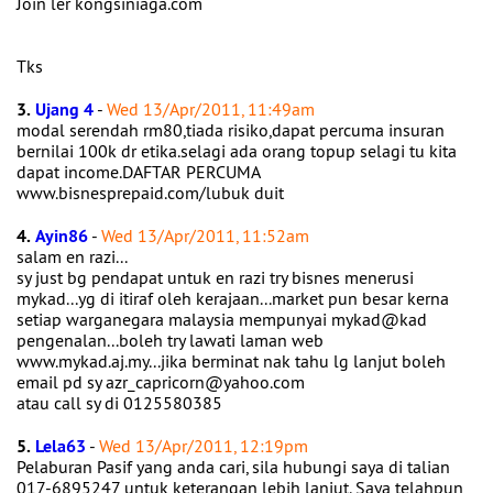
Join ler kongsiniaga.com
Tks
3.
Ujang 4
-
Wed 13/Apr/2011, 11:49am
modal serendah rm80,tiada risiko,dapat percuma insuran
bernilai 100k dr etika.selagi ada orang topup selagi tu kita
dapat income.DAFTAR PERCUMA
www.bisnesprepaid.com/lubuk duit
4.
Ayin86
-
Wed 13/Apr/2011, 11:52am
salam en razi...
sy just bg pendapat untuk en razi try bisnes menerusi
mykad...yg di itiraf oleh kerajaan...market pun besar kerna
setiap warganegara malaysia mempunyai mykad@kad
pengenalan...boleh try lawati laman web
www.mykad.aj.my...jika berminat nak tahu lg lanjut boleh
email pd sy azr_capricorn@yahoo.com
atau call sy di 0125580385
5.
Lela63
-
Wed 13/Apr/2011, 12:19pm
Pelaburan Pasif yang anda cari, sila hubungi saya di talian
017-6895247 untuk keterangan lebih lanjut. Saya telahpun