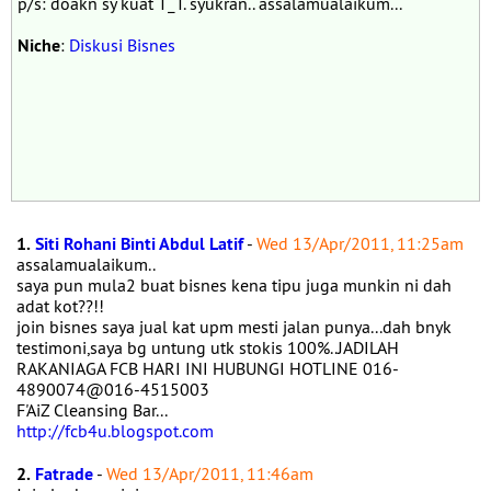
p/s: doakn sy kuat T_T. syukran.. assalamualaikum...
Niche
:
Diskusi Bisnes
1.
Siti Rohani Binti Abdul Latif
-
Wed 13/Apr/2011, 11:25am
assalamualaikum..
saya pun mula2 buat bisnes kena tipu juga munkin ni dah
adat kot??!!
join bisnes saya jual kat upm mesti jalan punya...dah bnyk
testimoni,saya bg untung utk stokis 100%..JADILAH
RAKANIAGA FCB HARI INI HUBUNGI HOTLINE 016-
4890074@016-4515003
F'AiZ Cleansing Bar...
http://fcb4u.blogspot.com
2.
Fatrade
-
Wed 13/Apr/2011, 11:46am