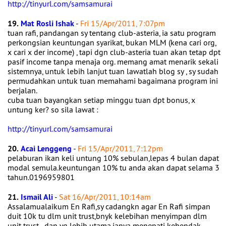
http://tinyurl.com/samsamurai
19.
Mat Rosli Ishak
-
Fri 15/Apr/2011, 7:07pm
tuan rafi, pandangan sy tentang club-asteria, ia satu program
perkongsian keuntungan syarikat, bukan MLM (kena cari org,
x cari x der income) , tapi dgn club-asteria tuan akan tetap dpt
pasif income tanpa menaja org. memang amat menarik sekali
sistemnya, untuk lebih lanjut tuan lawatlah blog sy , sy sudah
permudahkan untuk tuan memahami bagaimana program ini
berjalan.
cuba tuan bayangkan setiap minggu tuan dpt bonus, x
untung ker? so sila lawat :
http://tinyurl.com/samsamurai
20.
Acai Lenggeng
-
Fri 15/Apr/2011, 7:12pm
pelaburan ikan keli untung 10% sebulan,lepas 4 bulan dapat
modal semula.keuntungan 10% tu anda akan dapat selama 3
tahun.0196959801
21.
Ismail Ali
-
Sat 16/Apr/2011, 10:14am
Assalamualaikum En Rafi,sy cadangkn agar En Rafi simpan
duit 10k tu dlm unit trust,bnyk kelebihan menyimpan dlm
unit trust...dan yg lebih utama,ianya menepati kehendak