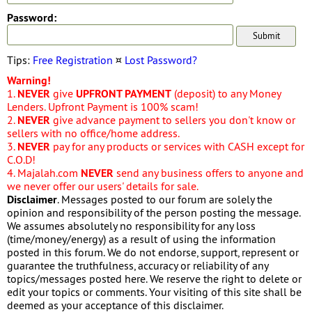
Password:
Tips:
Free Registration
¤
Lost Password?
Warning!
1.
NEVER
give
UPFRONT PAYMENT
(deposit) to any Money
Lenders. Upfront Payment is 100% scam!
2.
NEVER
give advance payment to sellers you don't know or
sellers with no office/home address.
3.
NEVER
pay for any products or services with CASH except for
C.O.D!
4. Majalah.com
NEVER
send any business offers to anyone and
we never offer our users' details for sale.
Disclaimer
. Messages posted to our forum are solely the
opinion and responsibility of the person posting the message.
We assumes absolutely no responsibility for any loss
(time/money/energy) as a result of using the information
posted in this forum. We do not endorse, support, represent or
guarantee the truthfulness, accuracy or reliability of any
topics/messages posted here. We reserve the right to delete or
edit your topics or comments. Your visiting of this site shall be
deemed as your acceptance of this disclaimer.