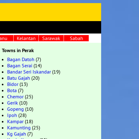
anu
Kelantan
Sarawak
Sabah
Towns in Perak
Bagan Datoh
(7)
Bagan Serai
(14)
Bandar Seri Iskandar
(19)
Batu Gajah
(20)
Bidor
(13)
Bota
(7)
Chemor
(25)
Gerik
(10)
Gopeng
(10)
Ipoh
(28)
Kampar
(18)
Kamunting
(25)
Kg Gajah
(7)