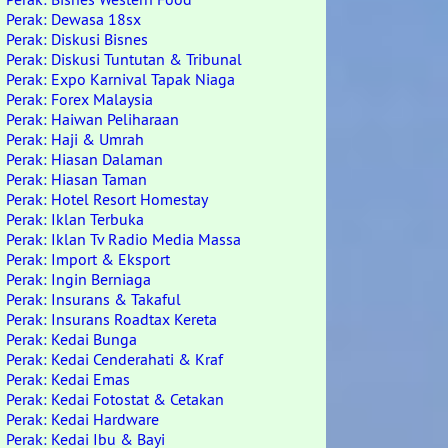
Perak: Dewasa 18sx
Perak: Diskusi Bisnes
Perak: Diskusi Tuntutan & Tribunal
Perak: Expo Karnival Tapak Niaga
Perak: Forex Malaysia
Perak: Haiwan Peliharaan
Perak: Haji & Umrah
Perak: Hiasan Dalaman
Perak: Hiasan Taman
Perak: Hotel Resort Homestay
Perak: Iklan Terbuka
Perak: Iklan Tv Radio Media Massa
Perak: Import & Eksport
Perak: Ingin Berniaga
Perak: Insurans & Takaful
Perak: Insurans Roadtax Kereta
Perak: Kedai Bunga
Perak: Kedai Cenderahati & Kraf
Perak: Kedai Emas
Perak: Kedai Fotostat & Cetakan
Perak: Kedai Hardware
Perak: Kedai Ibu & Bayi