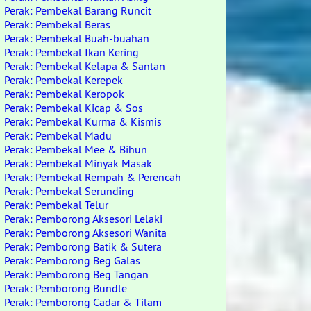
Perak: Pembekal Barang Runcit
Perak: Pembekal Beras
Perak: Pembekal Buah-buahan
Perak: Pembekal Ikan Kering
Perak: Pembekal Kelapa & Santan
Perak: Pembekal Kerepek
Perak: Pembekal Keropok
Perak: Pembekal Kicap & Sos
Perak: Pembekal Kurma & Kismis
Perak: Pembekal Madu
Perak: Pembekal Mee & Bihun
Perak: Pembekal Minyak Masak
Perak: Pembekal Rempah & Perencah
Perak: Pembekal Serunding
Perak: Pembekal Telur
Perak: Pemborong Aksesori Lelaki
Perak: Pemborong Aksesori Wanita
Perak: Pemborong Batik & Sutera
Perak: Pemborong Beg Galas
Perak: Pemborong Beg Tangan
Perak: Pemborong Bundle
Perak: Pemborong Cadar & Tilam