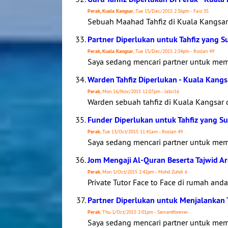
Perak, Kuala Kangsar
, Tue 15/Dec/2015 2:36pm - Faiz 35
Sebuah Maahad Tahfiz di Kuala Kangsar 
Partner Diperlukan untuk Tahfiz yang 
Perak, Kuala Kangsar
, Tue 15/Dec/2015 2:34pm - Roslan 49
Saya sedang mencari partner untuk me
Warden Tahfiz Diperlukan - Kuala Kangs
Perak
, Mon 16/Nov/2015 12:07pm - Jabir16
Warden sebuah tahfiz di Kuala Kangsar di
Funder Diperlukan untuk Tahfiz yang S
Perak
, Tue 13/Oct/2015 11:41am - Roslan 49
Saya sedang mencari partner untuk me
Jom Mengaji Al-Quran Beserta Tajwid A
Perak
, Mon 5/Oct/2015 2:42pm - Mohd Zuhdi 6
Private Tutor Face to Face di rumah an
Partner Diperlukan untuk Menjalankan 
Perak
, Thu 1/Oct/2015 2:01pm - Servantforever
Saya sedang mencari partner untuk me