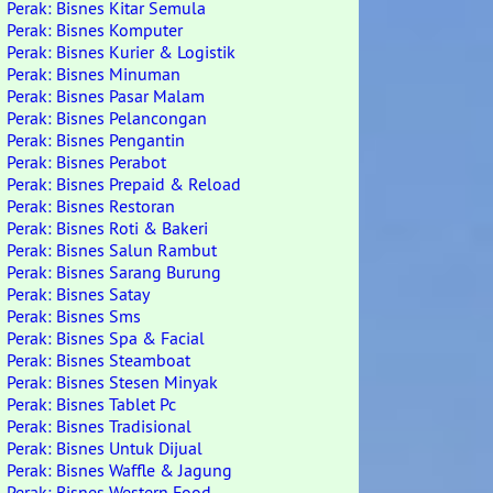
Perak: Bisnes Kitar Semula
Perak: Bisnes Komputer
Perak: Bisnes Kurier & Logistik
Perak: Bisnes Minuman
Perak: Bisnes Pasar Malam
Perak: Bisnes Pelancongan
Perak: Bisnes Pengantin
Perak: Bisnes Perabot
Perak: Bisnes Prepaid & Reload
Perak: Bisnes Restoran
Perak: Bisnes Roti & Bakeri
Perak: Bisnes Salun Rambut
Perak: Bisnes Sarang Burung
Perak: Bisnes Satay
Perak: Bisnes Sms
Perak: Bisnes Spa & Facial
Perak: Bisnes Steamboat
Perak: Bisnes Stesen Minyak
Perak: Bisnes Tablet Pc
Perak: Bisnes Tradisional
Perak: Bisnes Untuk Dijual
Perak: Bisnes Waffle & Jagung
Perak: Bisnes Western Food