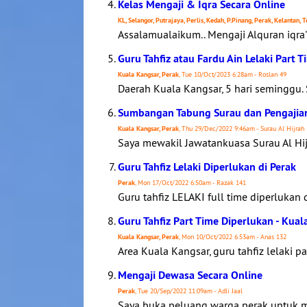
Kelas Mengaji & Iqra Secara Online
KL, Selangor, Putrajaya, Perlis, Kedah, P.Pinang, Perak, Kelantan,
Assalamualaikum.. Mengaji Alquran iqra'
Guru Tahfiz atau Fardu Ain Lelaki Part 
Kuala Kangsar, Perak
, Tue 10/Oct/2023 6:28am - Roslan 49
Daerah Kuala Kangsar, 5 hari semingg
Sumbangan Tabung Surau dan Pengajia
Kuala Kangsar, Perak
, Thu 29/Dec/2022 9:46am - Surau Al Hijrah
Saya mewakil Jawatankuasa Surau Al Hij
Guru Tahfiz Lelaki Diperlukan di Perak
Perak
, Mon 17/Oct/2022 6:50am - Razak 141
Guru tahfiz LELAKI full time diperlukan d
Guru Tahfiz Part Time Diperlukan - Kua
Kuala Kangsar, Perak
, Mon 10/Oct/2022 6:53am - Anas 132
Area Kuala Kangsar, guru tahfiz lelaki pa
Mengaji Dewasa Secara Online
Perak
, Tue 20/Sep/2022 11:09am - Adli Jaal
Saya buka peluang warga perak untuk me