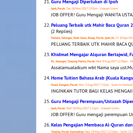
Guru Mengaji Diperlukan di Ipoh
Ipoh, Perak
, Tue 28/Nov/2017 2:07pm - Ustazah Ummi
JOB OFFER! Guru Mengaji WANITA USTA
Peluang Terbaik utk Mahir Baca Quran 2
(2 Replies)
Melaka, Selangor, Shah Alam, Bangi, Perak, Ipoh, KL
, Fri 8/Sep/20
PELUANG TERBAIK UTK MAHIR BACA QUR
Khidmat Mengajar Alquran Bertajwid, F
KL, Selangor, Tanjung Malim, Perak
, Wed 9/Aug/2017 12:09pm - 
Assalamualaikum wbt Nama saya ust.Mu
Home Tuition Bahasa Arab (Kuala Kangs
Kuala Kangsar, Perak
, Mon 7/Aug/2017 7:22am - Syakirin Nashrah
INGINKAN TUTOR BAGI KELAS MENGAJI
Guru Mengaji Perempuan/Ustazah Diper
Ipoh, Perak
, Wed 10/May/2017 1:21pm - Ustazah Ummi
JOB OFFER! Guru mengaji perempuan Ust
Kelas Pengajian Membaca Al-Quran dan 
Taiping, Perak, Kamunting
, Wed 29/Mar/2017 12:55pm - Saiful 527