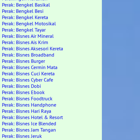
Perak: Bengkel Basikal
Perak: Bengkel Besi
Perak: Bengkel Kereta
Perak: Bengkel Motosikal
Perak: Bengkel Tayar
Perak: Bisnes Air Mineral
Perak: Bisnes Ais Krim
Perak: Bisnes Aksesori Kereta
Perak: Bisnes Broadband
Perak: Bisnes Burger
Perak: Bisnes Cermin Mata
Perak: Bisnes Cuci Kereta
Perak: Bisnes Cyber Cafe
Perak: Bisnes Dobi
Perak: Bisnes Ebook
Perak: Bisnes Foodtruck
Perak: Bisnes Handphone
Perak: Bisnes Hari Raya
Perak: Bisnes Hotel & Resort
Perak: Bisnes Ice Blended
Perak: Bisnes Jam Tangan
Perak: Bisnes Jeruk