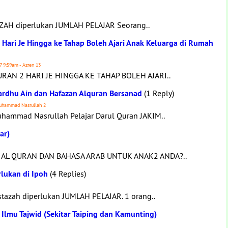
ZAH diperlukan JUMLAH PELAJAR Seorang..
 Hari Je Hingga ke Tahap Boleh Ajari Anak Keluarga di Rumah
17 9:59am - Azren 13
AN 2 HARI JE HINGGA KE TAHAP BOLEH AJARI..
ardhu Ain dan Hafazan Alquran Bersanad
(1 Reply)
Muhammad Nasrullah 2
hammad Nasrullah Pelajar Darul Quran JAKIM..
ar)
 AL QURAN DAN BAHASA ARAB UNTUK ANAK2 ANDA?..
lukan di Ipoh
(4 Replies)
azah diperlukan JUMLAH PELAJAR. 1 orang..
Ilmu Tajwid (Sekitar Taiping dan Kamunting)