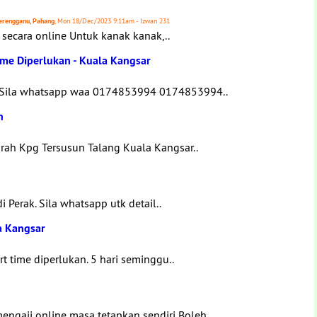
 Terengganu, Pahang
, Mon 18/Dec/2023 9:11am - Izwan 231
 secara online Untuk kanak kanak,..
Time Diperlukan - Kuala Kangsar
u. Sila whatsapp waa 0174853994 0174853994..
n
rah Kpg Tersusun Talang Kuala Kangsar..
i Perak. Sila whatsapp utk detail..
la Kangsar
rt time diperlukan. 5 hari seminggu..
ngaji online masa tetapkan sendiri Boleh..