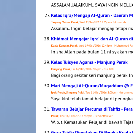
ASSALAMUALAIKUM.. SAYA INGIN MEL
Kelas Iqra/Mengaji Al-Quran - Daerah 
Tanjung Malim, Perak
, Wed 11/Jan/2017 2:35pm - Fikirminda
Assalam.. Ingin belajar mengaji tetapi ma
Khidmat Mengajar Iqra' dan Al-Quran di
Kuala Kangsar, Perak
, Wed 19/Oct/2016 12:44pm - Muhammad Fa
In sha Allah pada bulan 11 ni sy akan m
Kelas Tuisyen Agama - Manjung Perak
Manjung, Perak
, Fri 14/Oct/2016 2:07pm - Nur 888
Bagi orang sekitar seri manjung perak I
Mari Mengaji Al-Quran/Muqaddam @ Fa
Ipoh, Perak, Simpang Pulai
, Tue 11/Oct/2016 2:00pm - Muhamme
Saya kini telah tamat belajar di peringka
Tawaran Belajar Percuma di Tahfiz - Per
Perak
, Thu 11/Feb/2016 12:09pm - Servantforever
W. b. t. Kemasukan Pelajar di bawah Taja
Guru Tahfiz Diperlukan Di Perak - Kuala