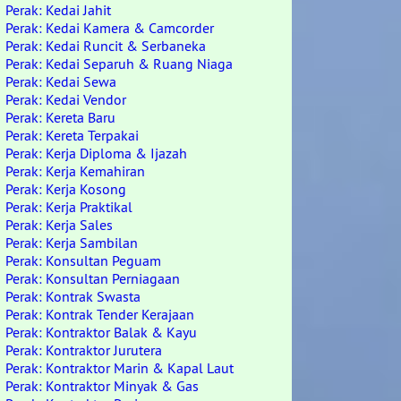
Perak: Kedai Jahit
Perak: Kedai Kamera & Camcorder
Perak: Kedai Runcit & Serbaneka
Perak: Kedai Separuh & Ruang Niaga
Perak: Kedai Sewa
Perak: Kedai Vendor
Perak: Kereta Baru
Perak: Kereta Terpakai
Perak: Kerja Diploma & Ijazah
Perak: Kerja Kemahiran
Perak: Kerja Kosong
Perak: Kerja Praktikal
Perak: Kerja Sales
Perak: Kerja Sambilan
Perak: Konsultan Peguam
Perak: Konsultan Perniagaan
Perak: Kontrak Swasta
Perak: Kontrak Tender Kerajaan
Perak: Kontraktor Balak & Kayu
Perak: Kontraktor Jurutera
Perak: Kontraktor Marin & Kapal Laut
Perak: Kontraktor Minyak & Gas