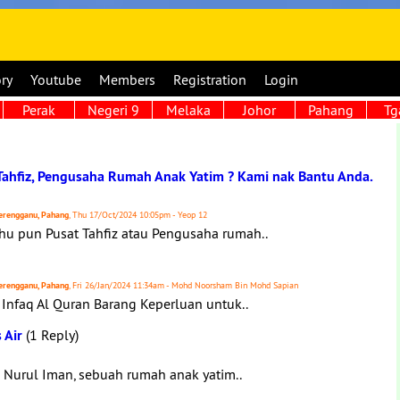
ory
Youtube
Members
Registration
Login
Perak
Negeri 9
Melaka
Johor
Pahang
Tg
Tahfiz, Pengusaha Rumah Anak Yatim ? Kami nak Bantu Anda.
 Terengganu, Pahang
, Thu 17/Oct/2024 10:05pm - Yeop 12
u pun Pusat Tahfiz atau Pengusaha rumah..
 Terengganu, Pahang
, Fri 26/Jan/2024 11:34am - Mohd Noorsham Bin Mohd Sapian
Infaq Al Quran Barang Keperluan untuk..
 Air
(1 Reply)
Nurul Iman, sebuah rumah anak yatim..