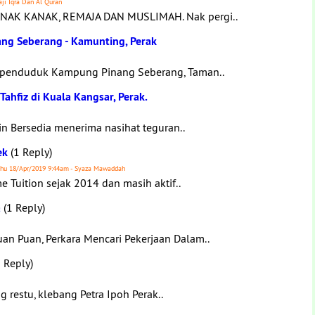
aji Iqra Dan Al Quran
AK KANAK, REMAJA DAN MUSLIMAH. Nak pergi..
ng Seberang - Kamunting, Perak
a penduduk Kampung Pinang Seberang, Taman..
Tahfiz di Kuala Kangsar, Perak.
in Bersedia menerima nasihat teguran..
ek
(1 Reply)
Thu 18/Apr/2019 9:44am - Syaza Mawaddah
Tuition sejak 2014 dan masih aktif..
a
(1 Reply)
an Puan, Perkara Mencari Pekerjaan Dalam..
 Reply)
g restu, klebang Petra Ipoh Perak..