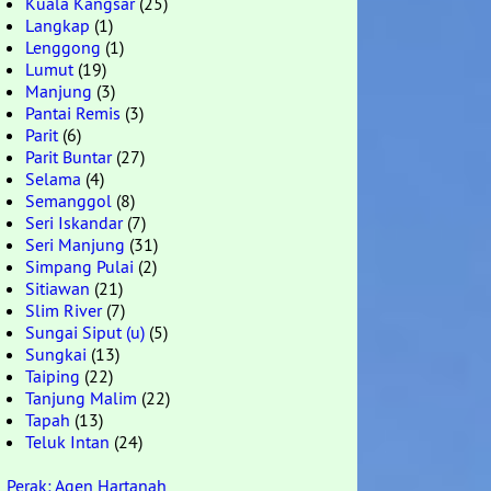
Kuala Kangsar
(25)
Langkap
(1)
Lenggong
(1)
Lumut
(19)
Manjung
(3)
Pantai Remis
(3)
Parit
(6)
Parit Buntar
(27)
Selama
(4)
Semanggol
(8)
Seri Iskandar
(7)
Seri Manjung
(31)
Simpang Pulai
(2)
Sitiawan
(21)
Slim River
(7)
Sungai Siput (u)
(5)
Sungkai
(13)
Taiping
(22)
Tanjung Malim
(22)
Tapah
(13)
Teluk Intan
(24)
Perak: Agen Hartanah