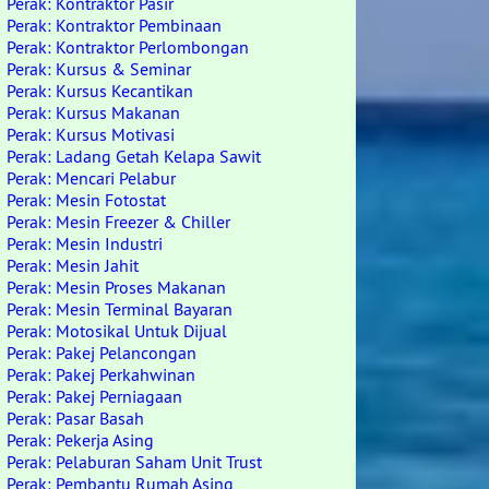
Perak: Kontraktor Pasir
Perak: Kontraktor Pembinaan
Perak: Kontraktor Perlombongan
Perak: Kursus & Seminar
Perak: Kursus Kecantikan
Perak: Kursus Makanan
Perak: Kursus Motivasi
Perak: Ladang Getah Kelapa Sawit
Perak: Mencari Pelabur
Perak: Mesin Fotostat
Perak: Mesin Freezer & Chiller
Perak: Mesin Industri
Perak: Mesin Jahit
Perak: Mesin Proses Makanan
Perak: Mesin Terminal Bayaran
Perak: Motosikal Untuk Dijual
Perak: Pakej Pelancongan
Perak: Pakej Perkahwinan
Perak: Pakej Perniagaan
Perak: Pasar Basah
Perak: Pekerja Asing
Perak: Pelaburan Saham Unit Trust
Perak: Pembantu Rumah Asing