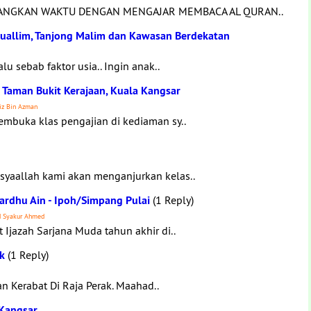
UANGKAN WAKTU DENGAN MENGAJAR MEMBACA AL QURAN..
Muallim, Tanjong Malim dan Kawasan Berdekatan
lu sebab faktor usia.. Ingin anak..
 Taman Bukit Kerajaan, Kuala Kangsar
iz Bin Azman
embuka klas pengajian di kediaman sy..
nsyaallah kami akan menganjurkan kelas..
rdhu Ain - Ipoh/Simpang Pulai
(1 Reply)
d Syakur Ahmed
t Ijazah Sarjana Muda tahun akhir di..
ak
(1 Reply)
an Kerabat Di Raja Perak. Maahad..
 Kangsar