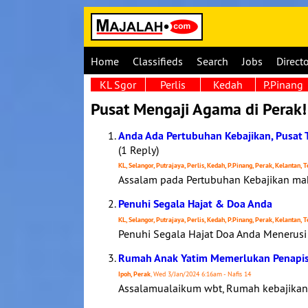
Home
Classifieds
Search
Jobs
Direct
KL Sgor
Perlis
Kedah
P.Pinang
Pusat Mengaji Agama di Perak!
Anda Ada Pertubuhan Kebajikan, Pusat 
(1 Reply)
KL, Selangor, Putrajaya, Perlis, Kedah, P.Pinang, Perak, Kelantan,
Assalam pada Pertubuhan Kebajikan mah
Penuhi Segala Hajat & Doa Anda
KL, Selangor, Putrajaya, Perlis, Kedah, P.Pinang, Perak, Kelantan,
Penuhi Segala Hajat Doa Anda Menerusi 
Rumah Anak Yatim Memerlukan Penapis
Ipoh, Perak
, Wed 3/Jan/2024 6:16am - Nafis 14
Assalamualaikum wbt, Rumah kebajikan 