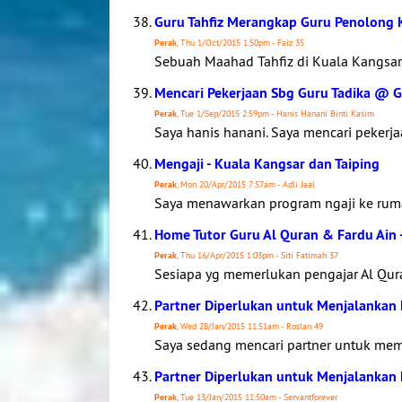
Guru Tahfiz Merangkap Guru Penolong K
Perak
, Thu 1/Oct/2015 1:50pm - Faiz 35
Sebuah Maahad Tahfiz di Kuala Kangsar 
Mencari Pekerjaan Sbg Guru Tadika @ G
Perak
, Tue 1/Sep/2015 2:59pm - Hanis Hanani Binti Kasim
Saya hanis hanani. Saya mencari pekerja
Mengaji - Kuala Kangsar dan Taiping
Perak
, Mon 20/Apr/2015 7:57am - Adli Jaal
Saya menawarkan program ngaji ke ruma
Home Tutor Guru Al Quran & Fardu Ain 
Perak
, Thu 16/Apr/2015 1:03pm - Siti Fatimah 37
Sesiapa yg memerlukan pengajar Al Quran
Partner Diperlukan untuk Menjalankan M
Perak
, Wed 28/Jan/2015 11:51am - Roslan 49
Saya sedang mencari partner untuk me
Partner Diperlukan untuk Menjalankan M
Perak
, Tue 13/Jan/2015 11:50am - Servantforever