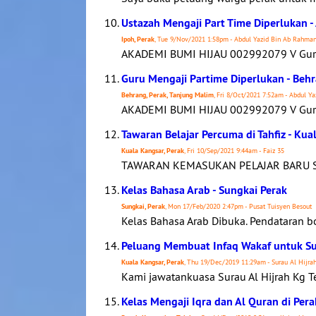
Ustazah Mengaji Part Time Diperlukan -
Ipoh, Perak
, Tue 9/Nov/2021 1:58pm - Abdul Yazid Bin Ab Rahma
AKADEMI BUMI HIJAU 002992079 V Guru
Guru Mengaji Partime Diperlukan - Behr
Behrang, Perak, Tanjung Malim
, Fri 8/Oct/2021 7:52am - Abdul Y
AKADEMI BUMI HIJAU 002992079 V Guru
Tawaran Belajar Percuma di Tahfiz - Kua
Kuala Kangsar, Perak
, Fri 10/Sep/2021 9:44am - Faiz 35
TAWARAN KEMASUKAN PELAJAR BARU SES
Kelas Bahasa Arab - Sungkai Perak
Sungkai, Perak
, Mon 17/Feb/2020 2:47pm - Pusat Tuisyen Besout
Kelas Bahasa Arab Dibuka. Pendataran bo
Peluang Membuat Infaq Wakaf untuk Su
Kuala Kangsar, Perak
, Thu 19/Dec/2019 11:29am - Surau Al Hijra
Kami jawatankuasa Surau Al Hijrah Kg 
Kelas Mengaji Iqra dan Al Quran di Pera