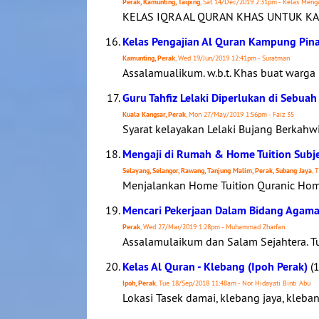
Perak, Kamunting, Taiping
, Sat 14/Dec/2019 2:31pm - Kelas Meng
KELAS IQRA AL QURAN KHAS UNTUK KAN
Kelas Pengajian Al Quran Kampung Pina
Kamunting, Perak
, Wed 19/Jun/2019 12:41pm - Suratman
Assalamualikum. w.b.t. Khas buat warg
Guru Tahfiz Lelaki Diperlukan di Sebuah 
Kuala Kangsar, Perak
, Mon 27/May/2019 1:56pm - Faiz 35
Syarat kelayakan Lelaki Bujang Berkahw
Mengaji di Rumah & Home Tuition Subj
Selayang, Selangor, Rawang, Tanjung Malim, Perak, Subang Jaya
, 
Menjalankan Home Tuition Quranic Home 
Mencari Pekerjaan Dalam Bidang Agam
Perak
, Wed 27/Mar/2019 1:28pm - Muhammad Zharfan
Assalamulaikum dan Salam Sejahtera. Tu
Kelas Al Quran - Klebang (Ipoh Perak)
(1
Ipoh, Perak
, Tue 18/Sep/2018 11:48am - Nor Hidayati Binti Abu
Lokasi Tasek damai, klebang jaya, kleban