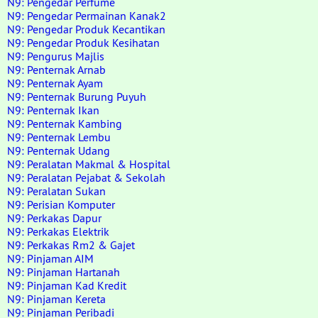
N9: Pengedar Perfume
N9: Pengedar Permainan Kanak2
N9: Pengedar Produk Kecantikan
N9: Pengedar Produk Kesihatan
N9: Pengurus Majlis
N9: Penternak Arnab
N9: Penternak Ayam
N9: Penternak Burung Puyuh
N9: Penternak Ikan
N9: Penternak Kambing
N9: Penternak Lembu
N9: Penternak Udang
N9: Peralatan Makmal & Hospital
N9: Peralatan Pejabat & Sekolah
N9: Peralatan Sukan
N9: Perisian Komputer
N9: Perkakas Dapur
N9: Perkakas Elektrik
N9: Perkakas Rm2 & Gajet
N9: Pinjaman AIM
N9: Pinjaman Hartanah
N9: Pinjaman Kad Kredit
N9: Pinjaman Kereta
N9: Pinjaman Peribadi