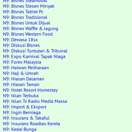
N9: Bisnes Steamboat
N9: Bisnes Stesen Minyak
N9: Bisnes Tablet Pc
N9: Bisnes Tradisional
N9: Bisnes Untuk Dijual
N9: Bisnes Waffle & Jagung
N9: Bisnes Western Food
N9: Dewasa 18sx
N9: Diskusi Bisnes
N9: Diskusi Tuntutan & Tribunal
N9: Expo Karnival Tapak Niaga
N9: Forex Malaysia
N9: Haiwan Peliharaan
N9: Haji & Umrah
N9: Hiasan Dalaman
N9: Hiasan Taman
N9: Hotel Resort Homestay
N9: Iklan Terbuka
N9: Iklan Tv Radio Media Massa
N9: Import & Eksport
N9: Ingin Berniaga
N9: Insurans & Takaful
N9: Insurans Roadtax Kereta
N9: Kedai Bunga