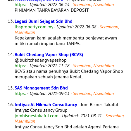
https:
-
Updated: 2022-06-14
- Seremban, N.sembilan
PINJAMAN TANPA BAYARAN DEPOSIT
Legasi Bumi Sejagat Sdn Bhd
lbsproperty.com.my
-
Updated: 2022-06-08
- Seremban,
N.sembilan
Kepakaran kami adalah membantu penjawat awam
miliki rumah impian baru TANPA..
Bukit Chedang Vapor Shop (BCVS)
-
@bukitchedangvapeshop
https:
-
Updated: 2021-11-18
- Seremban, N.sembilan
BCVS atau nama penuhnya Bukit Chedang Vapor Shop
merupakan sebuah jenama Kedai..
SAS Management Sdn Bhd
https:
-
Updated: 2021-09-13
- Seremban, N.sembilan
Imtiyaz Al Hikmah Consultancy
- Jom Bisnes Takaful -
Imtiyaz Consultancy Group
jombisnestakaful.com
-
Updated: 2021-08-21
- Seremban,
N.sembilan
Imtiyaz Consultancy Sdn Bhd adalah Agensi Pertama