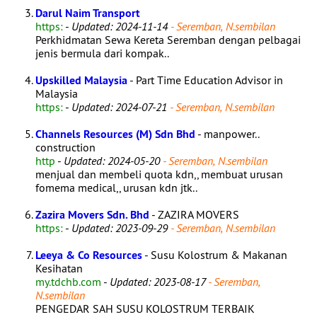
Darul Naim Transport
https:
-
Updated: 2024-11-14
- Seremban, N.sembilan
Perkhidmatan Sewa Kereta Seremban dengan pelbagai
jenis bermula dari kompak..
Upskilled Malaysia
- Part Time Education Advisor in
Malaysia
https:
-
Updated: 2024-07-21
- Seremban, N.sembilan
Channels Resources (M) Sdn Bhd
- manpower..
construction
http
-
Updated: 2024-05-20
- Seremban, N.sembilan
menjual dan membeli quota kdn,, membuat urusan
fomema medical,, urusan kdn jtk..
Zazira Movers Sdn. Bhd
- ZAZIRA MOVERS
https:
-
Updated: 2023-09-29
- Seremban, N.sembilan
Leeya & Co Resources
- Susu Kolostrum & Makanan
Kesihatan
my.tdchb.com
-
Updated: 2023-08-17
- Seremban,
N.sembilan
PENGEDAR SAH SUSU KOLOSTRUM TERBAIK