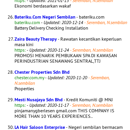
https:
-
Updated: 2021-01-15
- Seremban, N.sembilan
Ekonomi berdasarkan wakaf
Bateriku.Com Negeri Sembilan
- bateriku.com
bateriku.com
-
Updated: 2020-12-14
- Seremban, N.sembilan
Battery Delivery Checking Installation
Zaira Beauty Therapy
- Rawatan kecantikan keperluan
masa kini
https:
-
Updated: 2020-11-24
- Seremban, N.sembilan
PROMOSI MENARIK PEMBUKAAN SPA DI KAWASAN
PERINDUSTRIAN SENAWANG SENTRAL,TTJ
Chester Properties Sdn Bhd
chester.com.my
-
Updated: 2020-11-20
- Seremban,
N.sembilan
Properties
Mesti Nusajaya Sdn Bhd
- Kredit Komuniti @ MNJ
https:
-
Updated: 2020-11-17
- Seremban, N.sembilan
pinjamanygberlesen gmail.com THIS COMPANY IS
MORE THAN 10 YEARS EXPERIENCES..
LA Hair Saloon Enterprise
- Negeri sembilan bermacam