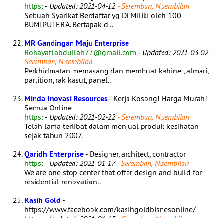
https:
-
Updated: 2021-04-12
- Seremban, N.sembilan
Sebuah Syarikat Berdaftar yg Di Miliki oleh 100
BUMIPUTERA. Bertapak di..
MR Gandingan Maju Enterprise
Rohayati.abdullah77@gmail.com
-
Updated: 2021-03-02
-
Seremban, N.sembilan
Perkhidmatan memasang dan membuat kabinet, almari,
partition, rak kasut, panel..
Minda Inovasi Resources
- Kerja Kosong! Harga Murah!
Semua Online!
https:
-
Updated: 2021-02-22
- Seremban, N.sembilan
Telah lama terlibat dalam menjual produk kesihatan
sejak tahun 2007.
Qaridh Enterprise
- Designer, architect, contractor
https:
-
Updated: 2021-01-17
- Seremban, N.sembilan
We are one stop center that offer design and build for
residential renovation..
Kasih Gold
-
https://www.facebook.com/kasihgoldbisnesonline/