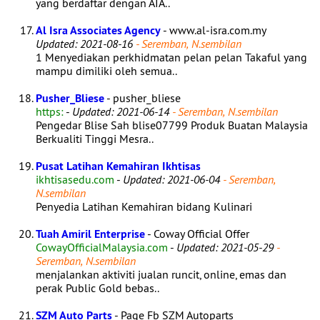
yang berdaftar dengan AIA..
Al Isra Associates Agency
- www.al-isra.com.my
Updated: 2021-08-16
- Seremban, N.sembilan
1 Menyediakan perkhidmatan pelan pelan Takaful yang
mampu dimiliki oleh semua..
Pusher_Bliese
- pusher_bliese
https:
-
Updated: 2021-06-14
- Seremban, N.sembilan
Pengedar Blise Sah blise07799 Produk Buatan Malaysia
Berkualiti Tinggi Mesra..
Pusat Latihan Kemahiran Ikhtisas
ikhtisasedu.com
-
Updated: 2021-06-04
- Seremban,
N.sembilan
Penyedia Latihan Kemahiran bidang Kulinari
Tuah Amiril Enterprise
- Coway Official Offer
CowayOfficialMalaysia.com
-
Updated: 2021-05-29
-
Seremban, N.sembilan
menjalankan aktiviti jualan runcit, online, emas dan
perak Public Gold bebas..
SZM Auto Parts
- Page Fb SZM Autoparts