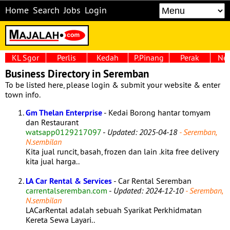
Home
Search
Jobs
Login
KL Sgor
Perlis
Kedah
P.Pinang
Perak
Neg
Business Directory in Seremban
To be listed here, please login & submit your website & enter
town info.
Gm Thelan Enterprise
- Kedai Borong hantar tomyam
dan Restaurant
watsapp0129217097
-
Updated: 2025-04-18
- Seremban,
N.sembilan
Kita jual runcit, basah, frozen dan lain .kita free delivery
kita jual harga..
LA Car Rental & Services
- Car Rental Seremban
carrentalseremban.com
-
Updated: 2024-12-10
- Seremban,
N.sembilan
LACarRental adalah sebuah Syarikat Perkhidmatan
Kereta Sewa Layari..