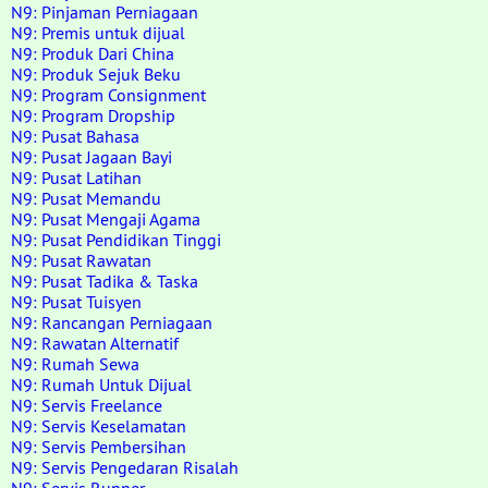
N9: Pinjaman Perniagaan
N9: Premis untuk dijual
N9: Produk Dari China
N9: Produk Sejuk Beku
N9: Program Consignment
N9: Program Dropship
N9: Pusat Bahasa
N9: Pusat Jagaan Bayi
N9: Pusat Latihan
N9: Pusat Memandu
N9: Pusat Mengaji Agama
N9: Pusat Pendidikan Tinggi
N9: Pusat Rawatan
N9: Pusat Tadika & Taska
N9: Pusat Tuisyen
N9: Rancangan Perniagaan
N9: Rawatan Alternatif
N9: Rumah Sewa
N9: Rumah Untuk Dijual
N9: Servis Freelance
N9: Servis Keselamatan
N9: Servis Pembersihan
N9: Servis Pengedaran Risalah