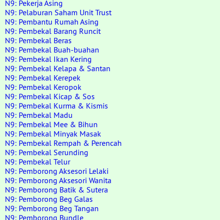
N9: Pekerja Asing
N9: Pelaburan Saham Unit Trust
N9: Pembantu Rumah Asing
N9: Pembekal Barang Runcit
N9: Pembekal Beras
N9: Pembekal Buah-buahan
N9: Pembekal Ikan Kering
N9: Pembekal Kelapa & Santan
N9: Pembekal Kerepek
N9: Pembekal Keropok
N9: Pembekal Kicap & Sos
N9: Pembekal Kurma & Kismis
N9: Pembekal Madu
N9: Pembekal Mee & Bihun
N9: Pembekal Minyak Masak
N9: Pembekal Rempah & Perencah
N9: Pembekal Serunding
N9: Pembekal Telur
N9: Pemborong Aksesori Lelaki
N9: Pemborong Aksesori Wanita
N9: Pemborong Batik & Sutera
N9: Pemborong Beg Galas
N9: Pemborong Beg Tangan
N9: Pemborong Bundle