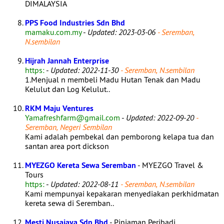
DIMALAYSIA
PPS Food Industries Sdn Bhd
mamaku.com.my
-
Updated: 2023-03-06
- Seremban,
N.sembilan
Hijrah Jannah Enterprise
https:
-
Updated: 2022-11-30
- Seremban, N.sembilan
1.Menjual n membeli Madu Hutan Tenak dan Madu
Kelulut dan Log Kelulut..
RKM Maju Ventures
Yamafreshfarm@gmail.com
-
Updated: 2022-09-20
-
Seremban, Negeri Sembilan
Kami adalah pembekal dan pemborong kelapa tua dan
santan area port dickson
MYEZGO Kereta Sewa Seremban
- MYEZGO Travel &
Tours
https:
-
Updated: 2022-08-11
- Seremban, N.sembilan
Kami mempunyai kepakaran menyediakan perkhidmatan
kereta sewa di Seremban..
Mesti Nusajaya Sdn Bhd
- Pinjaman Peribadi