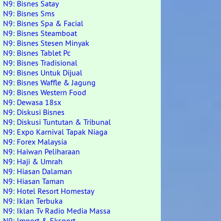
N9: Bisnes Satay
N9: Bisnes Sms
N9: Bisnes Spa & Facial
N9: Bisnes Steamboat
N9: Bisnes Stesen Minyak
N9: Bisnes Tablet Pc
N9: Bisnes Tradisional
N9: Bisnes Untuk Dijual
N9: Bisnes Waffle & Jagung
N9: Bisnes Western Food
N9: Dewasa 18sx
N9: Diskusi Bisnes
N9: Diskusi Tuntutan & Tribunal
N9: Expo Karnival Tapak Niaga
N9: Forex Malaysia
N9: Haiwan Peliharaan
N9: Haji & Umrah
N9: Hiasan Dalaman
N9: Hiasan Taman
N9: Hotel Resort Homestay
N9: Iklan Terbuka
N9: Iklan Tv Radio Media Massa
N9: Import & Eksport