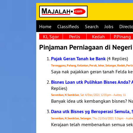
Home
Classifieds
Search
Jobs
Direct
KL Sgor
Perlis
Kedah
P.Pinang
Pinjaman Perniagaan di Negeri
Pajak Geran Tanah ke Bank
(4 Replies)
Terengganu, Pahang, Kelantan, Perak, Johor, Selangor, Kedah, Perli
Saya nak pajakkan geran tanah Felda k
Bisnes Loan utk Pulihkan Bisnes Anda? A
Replies)
Seremban, N.Sembilan
, Sat 4/Dec/2021 12:01pm - Audrey 11
Banyak idea utk kembangkan bisnes? Nak 
Dana utk Bisnes yg Beroperasi Semula, 
Seremban, N.Sembilan, Selangor
, Thu 21/Oct/2021 3:26pm - Audr
Kerajaan telah membenarkan semua sekto