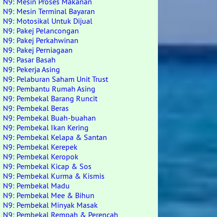
N9: Mesin Proses Makanan
N9: Mesin Terminal Bayaran
N9: Motosikal Untuk Dijual
N9: Pakej Pelancongan
N9: Pakej Perkahwinan
N9: Pakej Perniagaan
N9: Pasar Basah
N9: Pekerja Asing
N9: Pelaburan Saham Unit Trust
N9: Pembantu Rumah Asing
N9: Pembekal Barang Runcit
N9: Pembekal Beras
N9: Pembekal Buah-buahan
N9: Pembekal Ikan Kering
N9: Pembekal Kelapa & Santan
N9: Pembekal Kerepek
N9: Pembekal Keropok
N9: Pembekal Kicap & Sos
N9: Pembekal Kurma & Kismis
N9: Pembekal Madu
N9: Pembekal Mee & Bihun
N9: Pembekal Minyak Masak
N9: Pembekal Rempah & Perencah