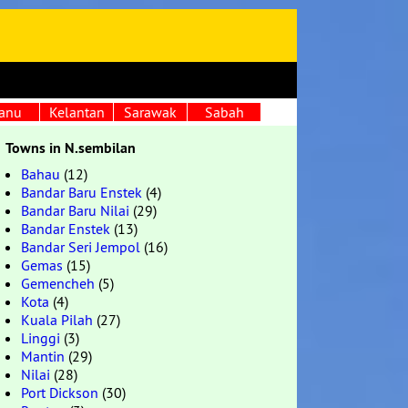
anu
Kelantan
Sarawak
Sabah
Towns in N.sembilan
Bahau
(12)
Bandar Baru Enstek
(4)
Bandar Baru Nilai
(29)
Bandar Enstek
(13)
Bandar Seri Jempol
(16)
Gemas
(15)
Gemencheh
(5)
Kota
(4)
Kuala Pilah
(27)
Linggi
(3)
Mantin
(29)
Nilai
(28)
Port Dickson
(30)