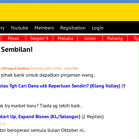
ory
Youtube
Members
Registration
Login
Perak
Negeri 9
Melaka
Johor
Pahang
Tg
 Sembilan!
s, P.Pinang, N.Sembilan
, Tue 8/Nov/2022 6:19am - Fendi7384
e pihak bank untuk dapatkan pinjaman wang..
tau Tgh Cari Dana utk Keperluan Sendiri? (Klang Valley)
(9
try market baru? Tiada yg lebih baik..
Start Up, Expand Bisnes (KL/Selangor)
(2 Replies)
ey 11
r beroperasi semula bulan Oktober ni..