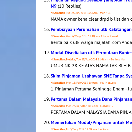
N9
(10 Replies)
N.Sembilan
, Tue 23/Jun/2015 12:06pm - Man 461
NAMA owner kena clear drpd b list dan c
Pembiayaan Perumahan utk Kakitangan 
N.Sembilan
, Wed 6/May/2015 12:40pm - Alhafiz Kamal
Berita baik utk warga majalah. com And
Modal Disediakan utk Permulaan Bunies
N.Sembilan, Melaka
, Tue 15/Apr/2014 11:46am - Buniess Man
UMUR NK 28 KE ATAS NAMA TAK BLH B.
Skim Pinjaman Usahawan SNE Tanpa Sy
N.Sembilan
, Mon 18/Feb/2013 1:40pm - Yoli Network
1. Pinjaman Pertama Sehingga Enam - J
Pertama Dalam Malaysia Dana Pinjaman
N.Sembilan
, Mon 23/Jul/2012 10:30am - Mahadir 3
PERTAMA DALAM MALAYSIA DANA PINJ
Memerlukan Modal/Pinjaman untuk Mem
N.Sembilan
, Fri 3/Feb/2012 12:30pm - Joe Raizo