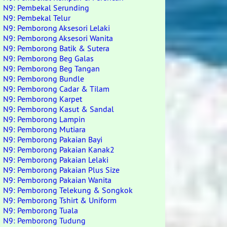
N9: Pembekal Serunding
N9: Pembekal Telur
N9: Pemborong Aksesori Lelaki
N9: Pemborong Aksesori Wanita
N9: Pemborong Batik & Sutera
N9: Pemborong Beg Galas
N9: Pemborong Beg Tangan
N9: Pemborong Bundle
N9: Pemborong Cadar & Tilam
N9: Pemborong Karpet
N9: Pemborong Kasut & Sandal
N9: Pemborong Lampin
N9: Pemborong Mutiara
N9: Pemborong Pakaian Bayi
N9: Pemborong Pakaian Kanak2
N9: Pemborong Pakaian Lelaki
N9: Pemborong Pakaian Plus Size
N9: Pemborong Pakaian Wanita
N9: Pemborong Telekung & Songkok
N9: Pemborong Tshirt & Uniform
N9: Pemborong Tuala
N9: Pemborong Tudung