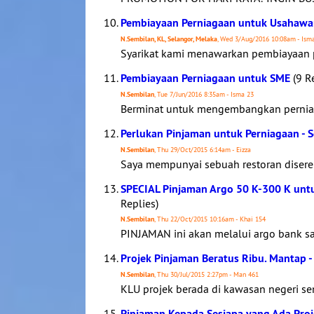
Pembiayaan Perniagaan untuk Usahaw
N.Sembilan, KL, Selangor, Melaka
, Wed 3/Aug/2016 10:08am - Ism
Syarikat kami menawarkan pembiayaan 
Pembiayaan Perniagaan untuk SME
(9 R
N.Sembilan
, Tue 7/Jun/2016 8:35am - Isma 23
Berminat untuk mengembangkan perniag
Perlukan Pinjaman untuk Perniagaan -
N.Sembilan
, Thu 29/Oct/2015 6:14am - Eizza
Saya mempunyai sebuah restoran disere
SPECIAL Pinjaman Argo 50 K-300 K untu
Replies)
N.Sembilan
, Thu 22/Oct/2015 10:16am - Khai 154
PINJAMAN ini akan melalui argo bank s
Projek Pinjaman Beratus Ribu. Mantap -
N.Sembilan
, Thu 30/Jul/2015 2:27pm - Man 461
KLU projek berada di kawasan negeri se
Pinjaman Kepada Sesiapa yang Ada Proje