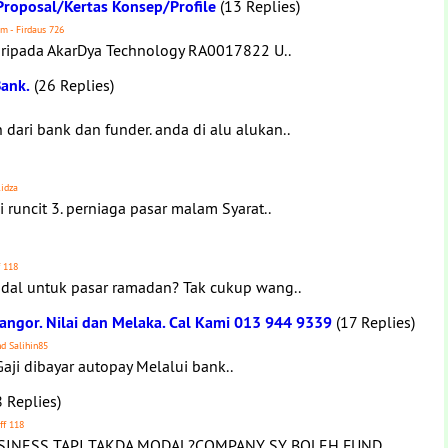
Proposal/Kertas Konsep/Profile
(13 Replies)
m - Firdaus 726
aripada AkarDya Technology RA0017822 U..
Bank.
(26 Replies)
ari bank dan funder. anda di alu alukan..
Ridza
 runcit 3. perniaga pasar malam Syarat..
f 118
al untuk pasar ramadan? Tak cukup wang..
angor. Nilai dan Melaka. Cal Kami 013 944 9339
(17 Replies)
hd Salihin85
aji dibayar autopay Melalui bank..
 Replies)
ff 118
SINESS TAPI TAKDA MODAL?COMPANY SY BOLEH FUND..