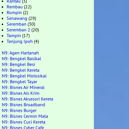
Rantau
(3)
Rembau
(22)
Rompin
(2)
Senawang
(29)
Seremban
(30)
Seremban 2
(20)
Tampin
(17)
Tanjung Ipoh
(4)
N9: Agen Hartanah
N9: Bengkel Basikal
N9: Bengkel Besi
N9: Bengkel Kereta
N9: Bengkel Motosikal
N9: Bengkel Tayar
N9: Bisnes Air Mineral
N9: Bisnes Ais Krim
N9: Bisnes Aksesori Kereta
N9: Bisnes Broadband
N9: Bisnes Burger
N9: Bisnes Cermin Mata
N9: Bisnes Cuci Kereta
N9: Bisnes Cyber Cafe