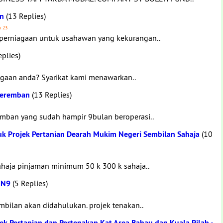
an
(13 Replies)
a 23
perniagaan untuk usahawan yang kekurangan..
eplies)
aan anda? Syarikat kami menawarkan..
 Seremban
(13 Replies)
mban yang sudah hampir 9bulan beroperasi..
k Projek Pertanian Dearah Mukim Negeri Sembilan Sahaja
(10
ahaja pinjaman minimum 50 k 300 k sahaja..
 N9
(5 Replies)
mbilan akan didahulukan. projek tenakan..
k Pertanian dan Pertenakan Kat Area Bahau dan Kuala Pilah -