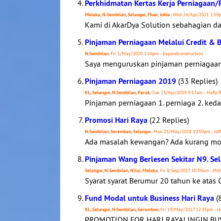
Perkhidmatan Kertas Kerja Perniagaan/
Melaka, N.Sembilan, Selangor, Muar, Johor
, Wed 14/Apr/2021 1:59p
Kami di AkarDya Solution sebahagian d
Pinjaman Perniagaan Melalui Credit & 
N.Sembilan
, Fri 1/May/2020 1:16pm - Expandconstruction
Saya menguruskan pinjaman perniagaan d
Pinjaman Perniagaan 2019
(33 Replies)
KL, Selangor, N.Sembilan, Perak
, Tue 23/Apr/2019 9:17am - Hafiz 
Pinjaman perniagaan 1. perniaga 2. kedai
Promosi Hari Raya
(22 Replies)
N.Sembilan, Seremban, Selangor
, Mon 21/May/2018 10:50am - Jef
Ada masalah kewangan? Ada kurang mod
Pinjaman Wang Berlesen Sekitar N9. Sel
Selangor, N.Sembilan, Nilai, Melaka
, Fri 8/Sep/2017 10:39am - Mo
Syarat syarat Berumur 20 tahun ke atas G
Fund Modal untuk Business Hari Raya
(8
KL, Selangor, N.Sembilan, Seremban
, Fri 19/May/2017 12:35pm - Je
PROMOTION FOR HARI RAYA! INGIN BU