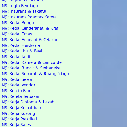
N9: Ingin Berniaga
N9: Insurans & Takaful
N9: Insurans Roadtax Kereta
N9: Kedai Bunga
N9: Kedai Cenderahati & Kraf
N9: Kedai Emas
N9: Kedai Fotostat & Cetakan
N9: Kedai Hardware
N9: Kedai Ibu & Bayi
N9: Kedai Jahit
N9: Kedai Kamera & Camcorder
N9: Kedai Runcit & Serbaneka
N9: Kedai Separuh & Ruang Niaga
N9: Kedai Sewa
N9: Kedai Vendor
N9: Kereta Baru
N9: Kereta Terpakai
N9: Kerja Diploma & Ijazah
N9: Kerja Kemahiran
N9: Kerja Kosong
N9: Kerja Praktikal
N9: Kerja Sales