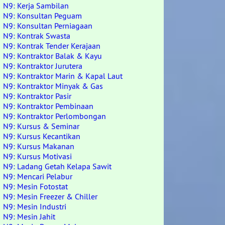
N9: Kerja Sambilan
N9: Konsultan Peguam
N9: Konsultan Perniagaan
N9: Kontrak Swasta
N9: Kontrak Tender Kerajaan
N9: Kontraktor Balak & Kayu
N9: Kontraktor Jurutera
N9: Kontraktor Marin & Kapal Laut
N9: Kontraktor Minyak & Gas
N9: Kontraktor Pasir
N9: Kontraktor Pembinaan
N9: Kontraktor Perlombongan
N9: Kursus & Seminar
N9: Kursus Kecantikan
N9: Kursus Makanan
N9: Kursus Motivasi
N9: Ladang Getah Kelapa Sawit
N9: Mencari Pelabur
N9: Mesin Fotostat
N9: Mesin Freezer & Chiller
N9: Mesin Industri
N9: Mesin Jahit