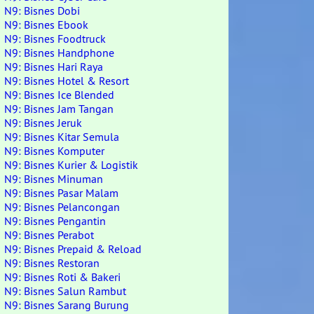
N9: Bisnes Dobi
N9: Bisnes Ebook
N9: Bisnes Foodtruck
N9: Bisnes Handphone
N9: Bisnes Hari Raya
N9: Bisnes Hotel & Resort
N9: Bisnes Ice Blended
N9: Bisnes Jam Tangan
N9: Bisnes Jeruk
N9: Bisnes Kitar Semula
N9: Bisnes Komputer
N9: Bisnes Kurier & Logistik
N9: Bisnes Minuman
N9: Bisnes Pasar Malam
N9: Bisnes Pelancongan
N9: Bisnes Pengantin
N9: Bisnes Perabot
N9: Bisnes Prepaid & Reload
N9: Bisnes Restoran
N9: Bisnes Roti & Bakeri
N9: Bisnes Salun Rambut
N9: Bisnes Sarang Burung