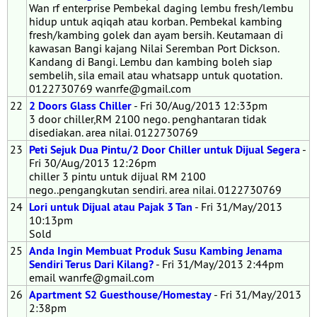
Wan rf enterprise Pembekal daging lembu fresh/lembu
hidup untuk aqiqah atau korban. Pembekal kambing
fresh/kambing golek dan ayam bersih. Keutamaan di
kawasan Bangi kajang Nilai Seremban Port Dickson.
Kandang di Bangi. Lembu dan kambing boleh siap
sembelih, sila email atau whatsapp untuk quotation.
0122730769 wanrfe@gmail.com
22
2 Doors Glass Chiller
- Fri 30/Aug/2013 12:33pm
3 door chiller,RM 2100 nego. penghantaran tidak
disediakan. area nilai. 0122730769
23
Peti Sejuk Dua Pintu/2 Door Chiller untuk Dijual Segera
-
Fri 30/Aug/2013 12:26pm
chiller 3 pintu untuk dijual RM 2100
nego..pengangkutan sendiri. area nilai. 0122730769
24
Lori untuk Dijual atau Pajak 3 Tan
- Fri 31/May/2013
10:13pm
Sold
25
Anda Ingin Membuat Produk Susu Kambing Jenama
Sendiri Terus Dari Kilang?
- Fri 31/May/2013 2:44pm
email wanrfe@gmail.com
26
Apartment S2 Guesthouse/Homestay
- Fri 31/May/2013
2:38pm