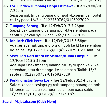
dr ipoh-kl-seremban call sy 0122730769/0196927029
46
Lori Pindah/Tumpang Harga Istimewa
- Tue 12/Feb/2013
7:29pm
Sesiapa nak tmpang barang dr ipoh-kl-seremban boleh
call sy pada 16/2 ni 0122730769/0196927029
47
Tumpang Barang
- Tue 12/Feb/2013 7:26pm
Sape2 bak tumpang barang ipoh-kl-seremban pada
sabtu 16/2 call sy 0122730769/0196927029
48
Job Lori: Click Here
- Tue 12/Feb/2013 5:38pm
Ada sesiapa nak tmpang brg dr ipoh ke kl ke seremban
boleh call sy0122730769/0196927029 16/2 sabtu ni.
49
Sewa Lori Dari Utara ke Selatan/Kuala Lumpur
- Tue
12/Feb/2013 5:35pm
Ade sapa2 nak.tmpang barang call sy dr ipoh ke kl ke
seremban, atau dr.selangor.ke.seremban. Tarikh 16/2
sabtu ni. 0122730769/0196927029
50
Perkhidmatan Sewa Lori
- Tue 12/Feb/2013 4:57pm
Salam kepada sesiapa yg nak.tumpang barang dr ipoh-
kl- seremban atau selangor- seremban pada sabtu ni
16/2 call sy 0196927029/0122730769
Search Majalah.com (Click Here)