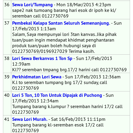
36
Sewa Lori/Tumpang
- Mon 18/Mar/2013 4:23pm
sape2 nak tumoang barang hari esok dr ipoh ke kl/
seremban call 0122730769
37
Pembekal Kelapa Santan Seluruh Semenanjung.
- Sun
17/Feb/2013 1:13am
Salam, Saya mempunyai lori 3tan kanvas. Jika pihak
tuan/puan ingin mendapat khidmat penghantaran
produk tuan/puan boleh hubungi saya di
0122730769/0196927029 Terima kasih.
38
Lori Sewa Berkanvas 1 Ton Sp
- Sun 17/Feb/2013
12:39am
Kl?? seremban tmpang brg.17/2 harini call 0122730769
39
Perkhidmatan Lori Sewa
- Sun 17/Feb/2013 12:36am
K.l to seremban tumpang brg 17/2 sunday, call
0122730769
40
Lori 5 Ton, 10 Ton Untuk Dipajak di Puchong
- Sun
17/Feb/2013 12:34am
Tumpang barang k.lumpur ? seremban harini 17/2 call
0122730769
41
Sewa Lori Murah.
- Sat 16/Feb/2013 11:11pm
Tumpang barang kl-seremban esok 17/2 call
0122730769