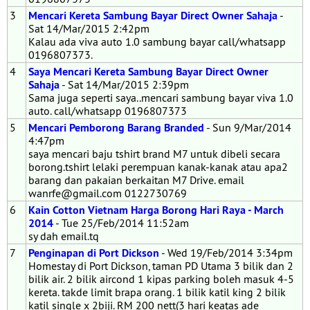
3
Mencari Kereta Sambung Bayar Direct Owner Sahaja
-
Sat 14/Mar/2015 2:42pm
Kalau ada viva auto 1.0 sambung bayar call/whatsapp
0196807373.
4
Saya Mencari Kereta Sambung Bayar Direct Owner
Sahaja
- Sat 14/Mar/2015 2:39pm
Sama juga seperti saya..mencari sambung bayar viva 1.0
auto. call/whatsapp 0196807373
5
Mencari Pemborong Barang Branded
- Sun 9/Mar/2014
4:47pm
saya mencari baju tshirt brand M7 untuk dibeli secara
borong.tshirt lelaki perempuan kanak-kanak atau apa2
barang dan pakaian berkaitan M7 Drive. email
wanrfe@gmail.com 0122730769
6
Kain Cotton Vietnam Harga Borong Hari Raya - March
2014
- Tue 25/Feb/2014 11:52am
sy dah email.tq
7
Penginapan di Port Dickson
- Wed 19/Feb/2014 3:34pm
Homestay di Port Dickson, taman PD Utama 3 bilik dan 2
bilik air. 2 bilik aircond 1 kipas parking boleh masuk 4-5
kereta. takde limit brapa orang. 1 bilik katil king 2 bilik
katil single x 2biji. RM 200 nett(3 hari keatas ade