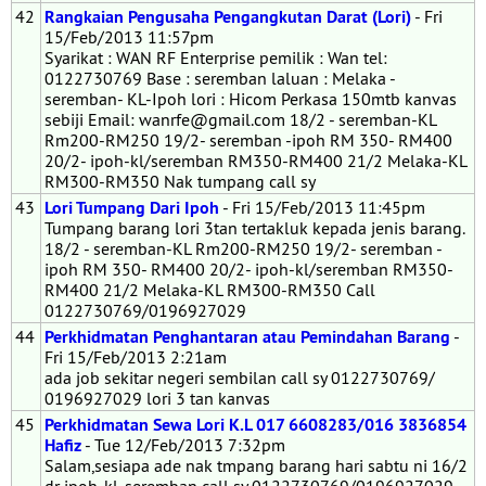
42
Rangkaian Pengusaha Pengangkutan Darat (Lori)
- Fri
15/Feb/2013 11:57pm
Syarikat : WAN RF Enterprise pemilik : Wan tel:
0122730769 Base : seremban laluan : Melaka -
seremban- KL-Ipoh lori : Hicom Perkasa 150mtb kanvas
sebiji Email: wanrfe@gmail.com 18/2 - seremban-KL
Rm200-RM250 19/2- seremban -ipoh RM 350- RM400
20/2- ipoh-kl/seremban RM350-RM400 21/2 Melaka-KL
RM300-RM350 Nak tumpang call sy
43
Lori Tumpang Dari Ipoh
- Fri 15/Feb/2013 11:45pm
Tumpang barang lori 3tan tertakluk kepada jenis barang.
18/2 - seremban-KL Rm200-RM250 19/2- seremban -
ipoh RM 350- RM400 20/2- ipoh-kl/seremban RM350-
RM400 21/2 Melaka-KL RM300-RM350 Call
0122730769/0196927029
44
Perkhidmatan Penghantaran atau Pemindahan Barang
-
Fri 15/Feb/2013 2:21am
ada job sekitar negeri sembilan call sy 0122730769/
0196927029 lori 3 tan kanvas
45
Perkhidmatan Sewa Lori K.L 017 6608283/016 3836854
Hafiz
- Tue 12/Feb/2013 7:32pm
Salam,sesiapa ade nak tmpang barang hari sabtu ni 16/2