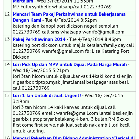
Mertajam
- Wed 5/Feb/2014 11:55pm
M7 Fully synthetic whatsapp/call 0122730769
12
Mencari Team Pakej Perkahwinan untuk Bekerjasama
Dengan Kami
- Tue 4/Feb/2014 8:52pm
katering dan kanopi port dickson negeri sembilan
0122730769 call sms whatsapp wanrfe@gmail.com
13
Pakej Perkhawinan 2014
- Tue 4/Feb/2014 8:46pm
katering port dickson untuk majlis keraian/family day call
0122730769 wanrfe@gmail.com fb: Lisa Katering Port
Dickson
14
Lori Pick Up dan MPV untuk Dijual Pada Harga Murah
-
Wed 18/Dec/2013 3:21pm
lori 3tan hicom untuk dijual.kanvas 14kaki kondisi enjin
n gearbox tiptop.myak jimat.lantai besi.pagar atas besi.
call 0122730769
15
Lori 1 Tan Untuk di Jual. Urgent!
- Wed 18/Dec/2013
3:19pm
lori 3 tan hicom 14 kaki kanvas untuk dijual. call
0122730769 emel : wanrfe@gmail.com lantai besi.enjin
gearbix tiptop.tayar belakang 4 baru 3 bulan.RM 3xxxx
first come.first serve. nak jual sebab nak ambil lori kecil
untuk katering.
16
Mencari Pekerjaan Dlm Bidang Administration/Clerical di