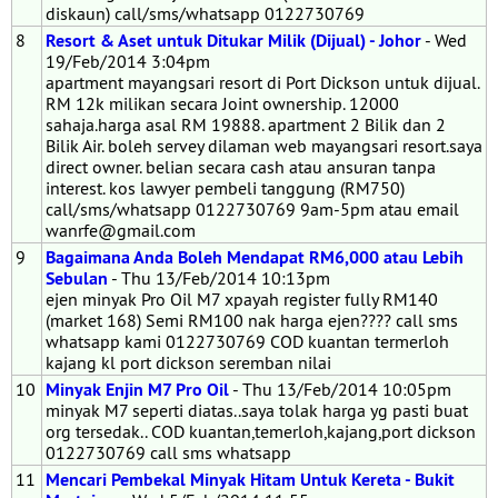
diskaun) call/sms/whatsapp 0122730769
8
Resort & Aset untuk Ditukar Milik (Dijual) - Johor
- Wed
19/Feb/2014 3:04pm
apartment mayangsari resort di Port Dickson untuk dijual.
RM 12k milikan secara Joint ownership. 12000
sahaja.harga asal RM 19888. apartment 2 Bilik dan 2
Bilik Air. boleh servey dilaman web mayangsari resort.saya
direct owner. belian secara cash atau ansuran tanpa
interest. kos lawyer pembeli tanggung (RM750)
call/sms/whatsapp 0122730769 9am-5pm atau email
wanrfe@gmail.com
9
Bagaimana Anda Boleh Mendapat RM6,000 atau Lebih
Sebulan
- Thu 13/Feb/2014 10:13pm
ejen minyak Pro Oil M7 xpayah register fully RM140
(market 168) Semi RM100 nak harga ejen???? call sms
whatsapp kami 0122730769 COD kuantan termerloh
kajang kl port dickson seremban nilai
10
Minyak Enjin M7 Pro Oil
- Thu 13/Feb/2014 10:05pm
minyak M7 seperti diatas..saya tolak harga yg pasti buat
org tersedak.. COD kuantan,temerloh,kajang,port dickson
0122730769 call sms whatsapp
11
Mencari Pembekal Minyak Hitam Untuk Kereta - Bukit