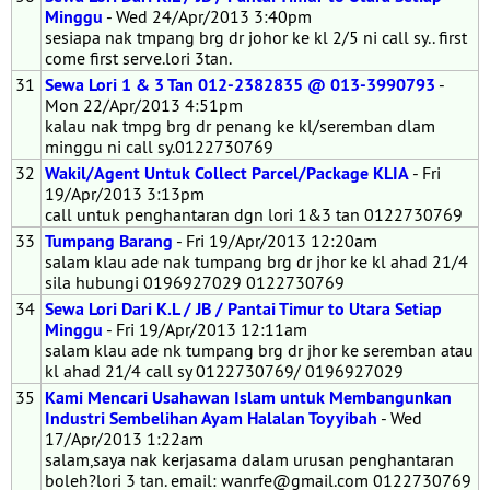
Minggu
- Wed 24/Apr/2013 3:40pm
sesiapa nak tmpang brg dr johor ke kl 2/5 ni call sy.. first
come first serve.lori 3tan.
31
Sewa Lori 1 & 3 Tan 012-2382835 @ 013-3990793
-
Mon 22/Apr/2013 4:51pm
kalau nak tmpg brg dr penang ke kl/seremban dlam
minggu ni call sy.0122730769
32
Wakil/Agent Untuk Collect Parcel/Package KLIA
- Fri
19/Apr/2013 3:13pm
call untuk penghantaran dgn lori 1&3 tan 0122730769
33
Tumpang Barang
- Fri 19/Apr/2013 12:20am
salam klau ade nak tumpang brg dr jhor ke kl ahad 21/4
sila hubungi 0196927029 0122730769
34
Sewa Lori Dari K.L / JB / Pantai Timur to Utara Setiap
Minggu
- Fri 19/Apr/2013 12:11am
salam klau ade nk tumpang brg dr jhor ke seremban atau
kl ahad 21/4 call sy 0122730769/ 0196927029
35
Kami Mencari Usahawan Islam untuk Membangunkan
Industri Sembelihan Ayam Halalan Toyyibah
- Wed
17/Apr/2013 1:22am
salam,saya nak kerjasama dalam urusan penghantaran
boleh?lori 3 tan. email: wanrfe@gmail.com 0122730769