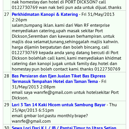
nak homestay dan hotel di PORT DICKSON? call
0122730769 wan nak beli pun ada untuk dijual. thanks
27
Perkhidmatan Kanopi & Katering
- Fri 31/May/2013
2:26pm
salam,tumpang iklan. kami dari Wan RF enterprise
menyediakan catering,upah masak sekitar Port
Dickson,Seremban dan kawasan berhampiran. untuk
majlis doa selamat,tunang,sehinggalah majlis kahwin.
harga dijamin berpatutan dan boleh bincang. call
0122730769 kepada anda yang datang bercuti di Port
Dickson bolehlah call kami, kami menyediakan khidmat
catering dan kanopi jugak untuk family day. hotel dan
homestay pun boleh contact kami. thanks 0122730769
28
Bas Persiaran dan Ejen Jualan Tiket Bas Ekpress
Termasuk Tempahan Hotel dan Taman Tema
- Fri
31/May/2013 2:08pm
email saya wanrfe@gmail.com untuk hotelsekitar Port
Dickson.
29
Lori 3 Tan 14 Kaki Hicom untuk Sambung Bayar
- Thu
25/Apr/2013 6:51pm
email gmbar lori,pastu monthly brape?
wanrfe@gmail.com
30
Sewa Lori Dari K.L / JB / Pantai Timur to Utara Setiap