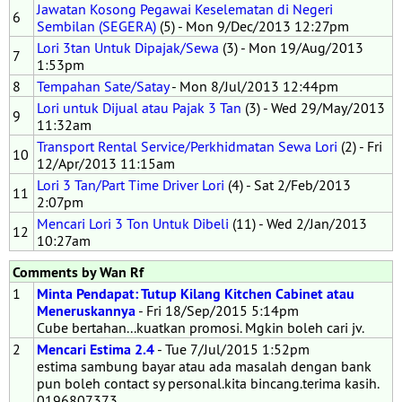
Jawatan Kosong Pegawai Keselematan di Negeri
6
Sembilan (SEGERA)
(5) - Mon 9/Dec/2013 12:27pm
Lori 3tan Untuk Dipajak/Sewa
(3) - Mon 19/Aug/2013
7
1:53pm
8
Tempahan Sate/Satay
- Mon 8/Jul/2013 12:44pm
Lori untuk Dijual atau Pajak 3 Tan
(3) - Wed 29/May/2013
9
11:32am
Transport Rental Service/Perkhidmatan Sewa Lori
(2) - Fri
10
12/Apr/2013 11:15am
Lori 3 Tan/Part Time Driver Lori
(4) - Sat 2/Feb/2013
11
2:07pm
Mencari Lori 3 Ton Untuk Dibeli
(11) - Wed 2/Jan/2013
12
10:27am
Comments by Wan Rf
1
Minta Pendapat: Tutup Kilang Kitchen Cabinet atau
Meneruskannya
- Fri 18/Sep/2015 5:14pm
Cube bertahan...kuatkan promosi. Mgkin boleh cari jv.
2
Mencari Estima 2.4
- Tue 7/Jul/2015 1:52pm
estima sambung bayar atau ada masalah dengan bank
pun boleh contact sy personal.kita bincang.terima kasih.
0196807373