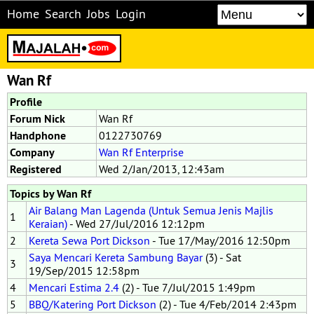
Home
Search
Jobs
Login
Wan Rf
Profile
Forum Nick
Wan Rf
Handphone
0122730769
Company
Wan Rf Enterprise
Registered
Wed 2/Jan/2013, 12:43am
Topics by Wan Rf
Air Balang Man Lagenda (Untuk Semua Jenis Majlis
1
Keraian)
- Wed 27/Jul/2016 12:12pm
2
Kereta Sewa Port Dickson
- Tue 17/May/2016 12:50pm
Saya Mencari Kereta Sambung Bayar
(3) - Sat
3
19/Sep/2015 12:58pm
4
Mencari Estima 2.4
(2) - Tue 7/Jul/2015 1:49pm
5
BBQ/Katering Port Dickson
(2) - Tue 4/Feb/2014 2:43pm