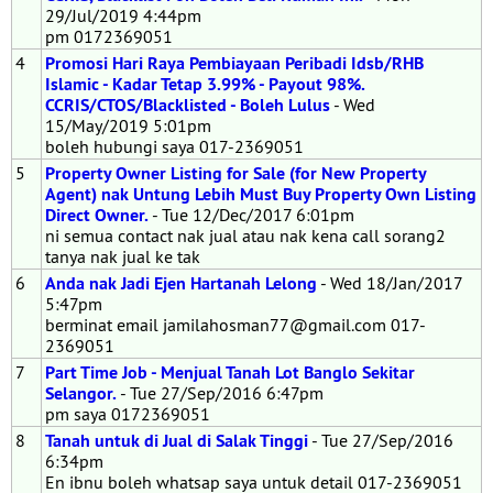
29/Jul/2019 4:44pm
pm 0172369051
4
Promosi Hari Raya Pembiayaan Peribadi Idsb/RHB
Islamic - Kadar Tetap 3.99% - Payout 98%.
CCRIS/CTOS/Blacklisted - Boleh Lulus
- Wed
15/May/2019 5:01pm
boleh hubungi saya 017-2369051
5
Property Owner Listing for Sale (for New Property
Agent) nak Untung Lebih Must Buy Property Own Listing
Direct Owner.
- Tue 12/Dec/2017 6:01pm
ni semua contact nak jual atau nak kena call sorang2
tanya nak jual ke tak
6
Anda nak Jadi Ejen Hartanah Lelong
- Wed 18/Jan/2017
5:47pm
berminat email jamilahosman77@gmail.com 017-
2369051
7
Part Time Job - Menjual Tanah Lot Banglo Sekitar
Selangor.
- Tue 27/Sep/2016 6:47pm
pm saya 0172369051
8
Tanah untuk di Jual di Salak Tinggi
- Tue 27/Sep/2016
6:34pm
En ibnu boleh whatsap saya untuk detail 017-2369051