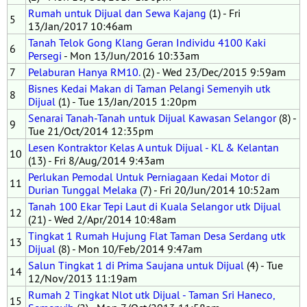
Rumah untuk Dijual dan Sewa Kajang
(1) - Fri
5
13/Jan/2017 10:46am
Tanah Telok Gong Klang Geran Individu 4100 Kaki
6
Persegi
- Mon 13/Jun/2016 10:33am
7
Pelaburan Hanya RM10.
(2) - Wed 23/Dec/2015 9:59am
Bisnes Kedai Makan di Taman Pelangi Semenyih utk
8
Dijual
(1) - Tue 13/Jan/2015 1:20pm
Senarai Tanah-Tanah untuk Dijual Kawasan Selangor
(8) -
9
Tue 21/Oct/2014 12:35pm
Lesen Kontraktor Kelas A untuk Dijual - KL & Kelantan
10
(13) - Fri 8/Aug/2014 9:43am
Perlukan Pemodal Untuk Perniagaan Kedai Motor di
11
Durian Tunggal Melaka
(7) - Fri 20/Jun/2014 10:52am
Tanah 100 Ekar Tepi Laut di Kuala Selangor utk Dijual
12
(21) - Wed 2/Apr/2014 10:48am
Tingkat 1 Rumah Hujung Flat Taman Desa Serdang utk
13
Dijual
(8) - Mon 10/Feb/2014 9:47am
Salun Tingkat 1 di Prima Saujana untuk Dijual
(4) - Tue
14
12/Nov/2013 11:19am
Rumah 2 Tingkat Nlot utk Dijual - Taman Sri Haneco,
15