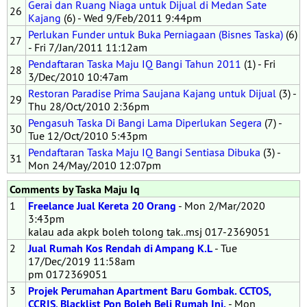
Gerai dan Ruang Niaga untuk Dijual di Medan Sate
26
Kajang
(6) - Wed 9/Feb/2011 9:44pm
Perlukan Funder untuk Buka Perniagaan (Bisnes Taska)
(6)
27
- Fri 7/Jan/2011 11:12am
Pendaftaran Taska Maju IQ Bangi Tahun 2011
(1) - Fri
28
3/Dec/2010 10:47am
Restoran Paradise Prima Saujana Kajang untuk Dijual
(3) -
29
Thu 28/Oct/2010 2:36pm
Pengasuh Taska Di Bangi Lama Diperlukan Segera
(7) -
30
Tue 12/Oct/2010 5:43pm
Pendaftaran Taska Maju IQ Bangi Sentiasa Dibuka
(3) -
31
Mon 24/May/2010 12:07pm
Comments by Taska Maju Iq
1
Freelance Jual Kereta 20 Orang
- Mon 2/Mar/2020
3:43pm
kalau ada akpk boleh tolong tak..msj 017-2369051
2
Jual Rumah Kos Rendah di Ampang K.L
- Tue
17/Dec/2019 11:58am
pm 0172369051
3
Projek Perumahan Apartment Baru Gombak. CCTOS,
CCRIS, Blacklist Pon Boleh Beli Rumah Ini.
- Mon