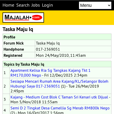
Home
Search
Jobs
Login
Taska Maju Iq
Profile
Forum Nick
Taska Maju Iq
Handphone
017-2369051
Registered
Mon 24/May/2010, 11:45am
Topics by Taska Maju Iq
Apartment Kelisa Ria Sg Tangkas Kajang Tkt 1
1
RM170,000 Nego
- Fri 12/Dec/2025 2:34pm
Sesiapa Mencari Rumah Area Kajang/KL/Selangor Boleh
2
Hubungi Saya 017-2369051
(1) - Tue 26/Mar/2019
2:49pm
Kajang - Medium Cost Blok C Taman Sri Kenari utk Dijual
-
3
Mon 5/Nov/2018 11:55am
Semi D 2 Tingkat Desa Camellia Sg Merab RM800k Nego
4
(2) - Mon 16/Oct/2017 1:56pm