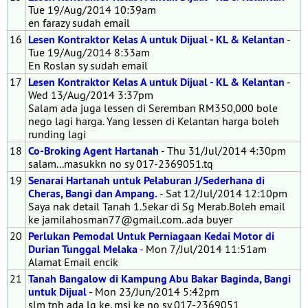
Tue 19/Aug/2014 10:39am
en farazy sudah email
16
Lesen Kontraktor Kelas A untuk Dijual - KL & Kelantan
-
Tue 19/Aug/2014 8:33am
En Roslan sy sudah email
17
Lesen Kontraktor Kelas A untuk Dijual - KL & Kelantan
-
Wed 13/Aug/2014 3:37pm
Salam ada juga lessen di Seremban RM350,000 bole
nego lagi harga. Yang lessen di Kelantan harga boleh
runding lagi
18
Co-Broking Agent Hartanah
- Thu 31/Jul/2014 4:30pm
salam...masukkn no sy 017-2369051.tq
19
Senarai Hartanah untuk Pelaburan J/Sederhana di
Cheras, Bangi dan Ampang.
- Sat 12/Jul/2014 12:10pm
Saya nak detail Tanah 1.5ekar di Sg Merab.Boleh email
ke jamilahosman77@gmail.com..ada buyer
20
Perlukan Pemodal Untuk Perniagaan Kedai Motor di
Durian Tunggal Melaka
- Mon 7/Jul/2014 11:51am
Alamat Email encik
21
Tanah Bangalow di Kampung Abu Bakar Baginda, Bangi
untuk Dijual
- Mon 23/Jun/2014 5:42pm
slm tnh ada lg ke. msj ke no sy 017-2369051