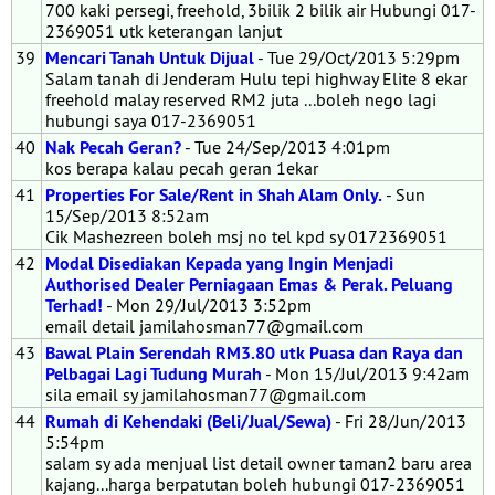
700 kaki persegi, freehold, 3bilik 2 bilik air Hubungi 017-
2369051 utk keterangan lanjut
39
Mencari Tanah Untuk Dijual
- Tue 29/Oct/2013 5:29pm
Salam tanah di Jenderam Hulu tepi highway Elite 8 ekar
freehold malay reserved RM2 juta ...boleh nego lagi
hubungi saya 017-2369051
40
Nak Pecah Geran?
- Tue 24/Sep/2013 4:01pm
kos berapa kalau pecah geran 1ekar
41
Properties For Sale/Rent in Shah Alam Only.
- Sun
15/Sep/2013 8:52am
Cik Mashezreen boleh msj no tel kpd sy 0172369051
42
Modal Disediakan Kepada yang Ingin Menjadi
Authorised Dealer Perniagaan Emas & Perak. Peluang
Terhad!
- Mon 29/Jul/2013 3:52pm
email detail jamilahosman77@gmail.com
43
Bawal Plain Serendah RM3.80 utk Puasa dan Raya dan
Pelbagai Lagi Tudung Murah
- Mon 15/Jul/2013 9:42am
sila email sy jamilahosman77@gmail.com
44
Rumah di Kehendaki (Beli/Jual/Sewa)
- Fri 28/Jun/2013
5:54pm
salam sy ada menjual list detail owner taman2 baru area
kajang...harga berpatutan boleh hubungi 017-2369051