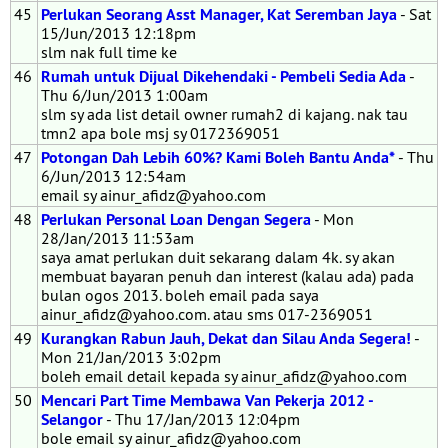
45
Perlukan Seorang Asst Manager, Kat Seremban Jaya
- Sat
15/Jun/2013 12:18pm
slm nak full time ke
46
Rumah untuk Dijual Dikehendaki - Pembeli Sedia Ada
-
Thu 6/Jun/2013 1:00am
slm sy ada list detail owner rumah2 di kajang. nak tau
tmn2 apa bole msj sy 0172369051
47
Potongan Dah Lebih 60%? Kami Boleh Bantu Anda*
- Thu
6/Jun/2013 12:54am
email sy ainur_afidz@yahoo.com
48
Perlukan Personal Loan Dengan Segera
- Mon
28/Jan/2013 11:53am
saya amat perlukan duit sekarang dalam 4k. sy akan
membuat bayaran penuh dan interest (kalau ada) pada
bulan ogos 2013. boleh email pada saya
ainur_afidz@yahoo.com. atau sms 017-2369051
49
Kurangkan Rabun Jauh, Dekat dan Silau Anda Segera!
-
Mon 21/Jan/2013 3:02pm
boleh email detail kepada sy ainur_afidz@yahoo.com
50
Mencari Part Time Membawa Van Pekerja 2012 -
Selangor
- Thu 17/Jan/2013 12:04pm
bole email sy ainur_afidz@yahoo.com