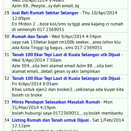
Wed 16/Apr/2014 9:48am
Azim 88...People...sy dah email..tq
29
Jual Beli Rumah Sekitar Selangor
- Thu 10/Apr/2014
12:09pm
En Mrdon 2 ...bole kol/sms sy tggl area kajang cr rumah
di semenyih 017 2369051
30
Rumah dan Tanah
- Wed 9/Apr/2014 4:54pm
saya nak 150ekar bajet rm100k seeker....area Johor klu
ada Kota Tinggi lg bagus...sms 017-2369051
31
Tanah 100 Ekar Tepi Laut di Kuala Selangor utk Dijual
-
Wed 9/Apr/2014 7:50am
Azie 304...sila beri alamat email Azim 88 ...sila beri
alamat email...detail geran sy akn lampirkan
32
Tanah 100 Ekar Tepi Laut di Kuala Selangor utk Dijual
-
Fri 4/Apr/2014 8:05am
Khas untuk ejen2 dan broker2...sekiranya ada buyer kita
boleh co broke
33
Minta Pendapat Selesaikan Masalah Rumah
- Mon
31/Mar/2014 4:19pm
boleh hubungi saya 0172369051....sy boleh membantu
34
Listing Rumah dan Tanah untuk Dijual
- Sat 1/Feb/2014
12:12pm