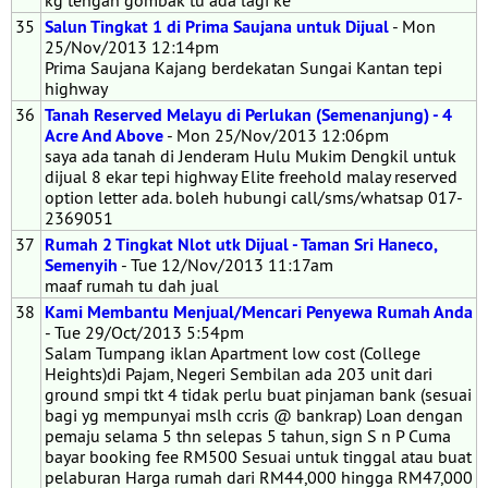
kg tengah gombak tu ada lagi ke
35
Salun Tingkat 1 di Prima Saujana untuk Dijual
- Mon
25/Nov/2013 12:14pm
Prima Saujana Kajang berdekatan Sungai Kantan tepi
highway
36
Tanah Reserved Melayu di Perlukan (Semenanjung) - 4
Acre And Above
- Mon 25/Nov/2013 12:06pm
saya ada tanah di Jenderam Hulu Mukim Dengkil untuk
dijual 8 ekar tepi highway Elite freehold malay reserved
option letter ada. boleh hubungi call/sms/whatsap 017-
2369051
37
Rumah 2 Tingkat Nlot utk Dijual - Taman Sri Haneco,
Semenyih
- Tue 12/Nov/2013 11:17am
maaf rumah tu dah jual
38
Kami Membantu Menjual/Mencari Penyewa Rumah Anda
- Tue 29/Oct/2013 5:54pm
Salam Tumpang iklan Apartment low cost (College
Heights)di Pajam, Negeri Sembilan ada 203 unit dari
ground smpi tkt 4 tidak perlu buat pinjaman bank (sesuai
bagi yg mempunyai mslh ccris @ bankrap) Loan dengan
pemaju selama 5 thn selepas 5 tahun, sign S n P Cuma
bayar booking fee RM500 Sesuai untuk tinggal atau buat
pelaburan Harga rumah dari RM44,000 hingga RM47,000