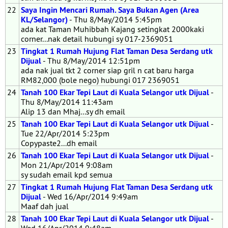
22
Saya Ingin Mencari Rumah. Saya Bukan Agen (Area
KL/Selangor)
- Thu 8/May/2014 5:45pm
ada kat Taman Muhibbah Kajang setingkat 2000kaki
corner...nak detail hubungi sy 017-2369051
23
Tingkat 1 Rumah Hujung Flat Taman Desa Serdang utk
Dijual
- Thu 8/May/2014 12:51pm
ada nak jual tkt 2 corner siap gril n cat baru harga
RM82,000 (bole nego) hubungi 017 2369051
24
Tanah 100 Ekar Tepi Laut di Kuala Selangor utk Dijual
-
Thu 8/May/2014 11:43am
Alip 13 dan Mhaj...sy dh email
25
Tanah 100 Ekar Tepi Laut di Kuala Selangor utk Dijual
-
Tue 22/Apr/2014 5:23pm
Copypaste2...dh email
26
Tanah 100 Ekar Tepi Laut di Kuala Selangor utk Dijual
-
Mon 21/Apr/2014 9:08am
sy sudah email kpd semua
27
Tingkat 1 Rumah Hujung Flat Taman Desa Serdang utk
Dijual
- Wed 16/Apr/2014 9:49am
Maaf dah jual
28
Tanah 100 Ekar Tepi Laut di Kuala Selangor utk Dijual
-