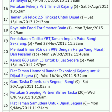
Semenyih
(2) - Mon 7/Oct/2013 11:58am
Perlukan Pekerja Part Time di Kajang
(5) - Sat 3/Aug/2013
16
10:32am
Taman Sri Jelok 2.5 Tingkat Untuk Dijual
(1) - Sat
17
15/Jun/2013 12:13pm
Royalmix Food For Smarter Brain
(1) - Mon 7/Jan/2013
18
9:29am
Pendaftaran Tadika YBT, Taman Impian Putra Bangi
19
Sekarang.
(3) - Wed 28/Nov/2012 11:52am
Menjual Emas 916 dan 999 Dengan Harga Yang Murah
20
Dari Pasaran
(13) - Mon 29/Oct/2012 11:48am
Kancil 660 Enjin L5 Untuk Dijual Segera
(3) - Wed
21
13/Jun/2012 2:37pm
Flat Taman Harmoni Bandar Teknologi Kajang untuk
22
Dijual Segera
(1) - Wed 16/Nov/2011 9:32am
Guru Taska Diperlukan Segera - Bangi
(9) - Sat
23
20/Aug/2011 11:05am
Perlukan Sleeping Partner Bisnes Taska
(20) - Wed
24
8/Jun/2011 10:26am
Flat Taman Samudera Untuk Dijual Segera
(6) - Mon
25
9/May/2011 11:24am