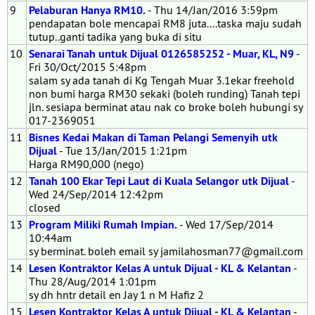
9
Pelaburan Hanya RM10.
- Thu 14/Jan/2016 3:59pm
pendapatan bole mencapai RM8 juta....taska maju sudah
tutup..ganti tadika yang buka di situ
10
Senarai Tanah untuk Dijual 0126585252 - Muar, KL, N9
-
Fri 30/Oct/2015 5:48pm
salam sy ada tanah di Kg Tengah Muar 3.1ekar freehold
non bumi harga RM30 sekaki (boleh runding) Tanah tepi
jln. sesiapa berminat atau nak co broke boleh hubungi sy
017-2369051
11
Bisnes Kedai Makan di Taman Pelangi Semenyih utk
Dijual
- Tue 13/Jan/2015 1:21pm
Harga RM90,000 (nego)
12
Tanah 100 Ekar Tepi Laut di Kuala Selangor utk Dijual
-
Wed 24/Sep/2014 12:42pm
closed
13
Program Miliki Rumah Impian.
- Wed 17/Sep/2014
10:44am
sy berminat. boleh email sy jamilahosman77@gmail.com
14
Lesen Kontraktor Kelas A untuk Dijual - KL & Kelantan
-
Thu 28/Aug/2014 1:01pm
sy dh hntr detail en Jay 1 n M Hafiz 2
15
Lesen Kontraktor Kelas A untuk Dijual - KL & Kelantan
-