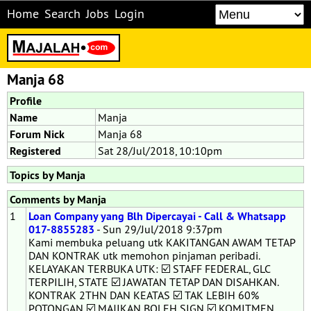
Home
Search
Jobs
Login
Manja 68
Profile
Name
Manja
Forum Nick
Manja 68
Registered
Sat 28/Jul/2018, 10:10pm
Topics by Manja
Comments by Manja
1
Loan Company yang Blh Dipercayai - Call & Whatsapp
017-8855283
- Sun 29/Jul/2018 9:37pm
Kami membuka peluang utk KAKITANGAN AWAM TETAP
DAN KONTRAK utk memohon pinjaman peribadi.
KELAYAKAN TERBUKA UTK: ☑️ STAFF FEDERAL, GLC
TERPILIH, STATE ☑️ JAWATAN TETAP DAN DISAHKAN.
KONTRAK 2THN DAN KEATAS ☑️ TAK LEBIH 60%
POTONGAN ☑️ MAJIKAN BOLEH SIGN ☑️ KOMITMEN