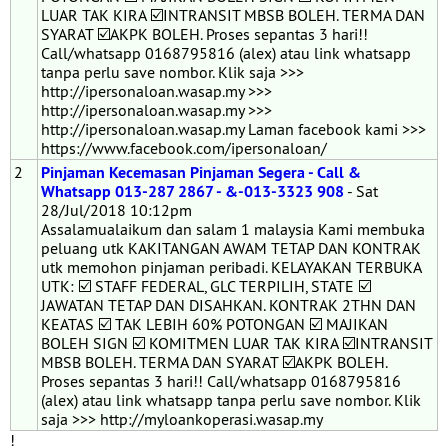
LUAR TAK KIRA ☑️INTRANSIT MBSB BOLEH. TERMA DAN
SYARAT ☑️AKPK BOLEH. Proses sepantas 3 hari!!
Call/whatsapp 0168795816 (alex) atau link whatsapp
tanpa perlu save nombor. Klik saja >>>
http://ipersonaloan.wasap.my >>>
http://ipersonaloan.wasap.my >>>
http://ipersonaloan.wasap.my Laman facebook kami >>>
https://www.facebook.com/ipersonaloan/
2
Pinjaman Kecemasan Pinjaman Segera - Call &
Whatsapp 013-287 2867 - &-013-3323 908
- Sat
28/Jul/2018 10:12pm
Assalamualaikum dan salam 1 malaysia Kami membuka
peluang utk KAKITANGAN AWAM TETAP DAN KONTRAK
utk memohon pinjaman peribadi. KELAYAKAN TERBUKA
UTK: ☑️ STAFF FEDERAL, GLC TERPILIH, STATE ☑️
JAWATAN TETAP DAN DISAHKAN. KONTRAK 2THN DAN
KEATAS ☑️ TAK LEBIH 60% POTONGAN ☑️ MAJIKAN
BOLEH SIGN ☑️ KOMITMEN LUAR TAK KIRA ☑️INTRANSIT
MBSB BOLEH. TERMA DAN SYARAT ☑️AKPK BOLEH.
Proses sepantas 3 hari!! Call/whatsapp 0168795816
(alex) atau link whatsapp tanpa perlu save nombor. Klik
saja >>> http://myloankoperasi.wasap.my
!