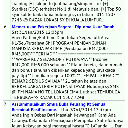
Training [+] Tak perlu jual barang/simpan stok [+]
Syarikat (DSC) terhebat No 1 di Malaysia dan.. [+] Top 50
syarikat terbaik dunia hubungi sy di talian : 011 1507
7248 @ RAZAK LOKASI SY DI KUALA LUMPUR.
6
Memerlukan Pekerjaan Segera - Diploma Ukur Tanah
-
Sat 31/Jan/2015 12:03pm
Agen Partime/Fulltime Diperlukan Segera utk Area
KL/Sel/Putrajaya Shj PROGRAM PEMBANGUNAN
MANUSIA KERJA PARTIME (Pendapatan RM2,000-
RM5,000)***TERHAD*** ============================
** WARGA KL / SELANGOR / PUTRAJAYA ** Income
RM2,000-RM5,000 sebulan ** Elaun kereta, elaun rumah
dan bonus tahunan diberikan kepada yang layak(ada
payslip) ** Lantikan segera 100% ** TEMPAT TERHAD **
BENAR2 SERIUS SAHAJA ** 21 tahun ke atas dan
BERKELUARGA LEBIH POTENSI LAYAK Hubungi sy SMS
@ PM NAMA NO TEL LOKASI EMAIL utk set TEMUDUGA
TERBUKA-->> RAZAK 011 1507 7248
7
Asslammulaikum Smua Buka Peluang Kt Semua
Berminat Pasif Income.
- Thu 9/Oct/2014 12:37pm
Anda Ingin Bebas Dari Masalah Kewangan? Kami Ada
Caranya. Ketahuilah Perniagaan Merupakan Satu-Satunya
Jalan Kekayaan bagi mencapai hasrat ''GILA'' anda...... Dan