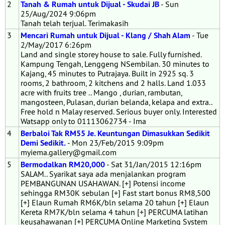
2
Tanah & Rumah untuk Dijual - Skudai JB
- Sun
25/Aug/2024 9:06pm
Tanah telah terjual. Terimakasih
3
Mencari Rumah untuk Dijual - Klang / Shah Alam
- Tue
2/May/2017 6:26pm
Land and single storey house to sale. Fully furnished.
Kampung Tengah, Lenggeng NSembilan. 30 minutes to
Kajang, 45 minutes to Putrajaya. Built in 2925 sq. 3
rooms, 2 bathroom, 2 kitchens and 2 halls. Land 1.033
acre with fruits tree .. Mango , durian, rambutan,
mangosteen, Pulasan, durian belanda, kelapa and extra..
Free hold n Malay reserved. Serious buyer only. Interested
Watsapp only to 01113062734 - Ima
4
Berbaloi Tak RM55 Je. Keuntungan Dimasukkan Sedikit
Demi Sedikit.
- Mon 23/Feb/2015 9:09pm
myiema.gallery@gmail.com
5
Bermodalkan RM20,000
- Sat 31/Jan/2015 12:16pm
SALAM.. Syarikat saya ada menjalankan program
PEMBANGUNAN USAHAWAN. [+] Potensi income
sehingga RM30K sebulan [+] Fast start bonus RM8,500
[+] Elaun Rumah RM6K/bln selama 20 tahun [+] Elaun
Kereta RM7K/bln selama 4 tahun [+] PERCUMA latihan
keusahawanan [+] PERCUMA Online Marketing System