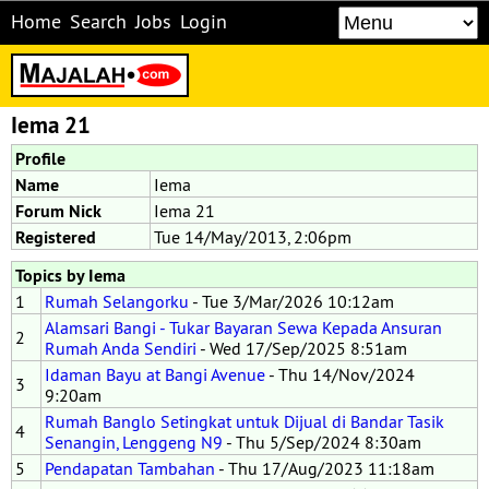
Home
Search
Jobs
Login
Iema 21
Profile
Name
Iema
Forum Nick
Iema 21
Registered
Tue 14/May/2013, 2:06pm
Topics by Iema
1
Rumah Selangorku
- Tue 3/Mar/2026 10:12am
Alamsari Bangi - Tukar Bayaran Sewa Kepada Ansuran
2
Rumah Anda Sendiri
- Wed 17/Sep/2025 8:51am
Idaman Bayu at Bangi Avenue
- Thu 14/Nov/2024
3
9:20am
Rumah Banglo Setingkat untuk Dijual di Bandar Tasik
4
Senangin, Lenggeng N9
- Thu 5/Sep/2024 8:30am
5
Pendapatan Tambahan
- Thu 17/Aug/2023 11:18am