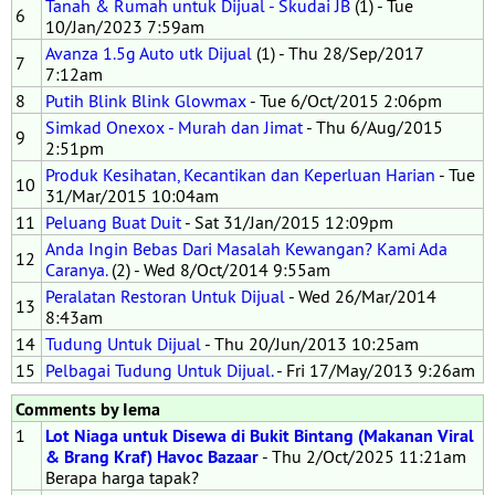
Tanah & Rumah untuk Dijual - Skudai JB
(1) - Tue
6
10/Jan/2023 7:59am
Avanza 1.5g Auto utk Dijual
(1) - Thu 28/Sep/2017
7
7:12am
8
Putih Blink Blink Glowmax
- Tue 6/Oct/2015 2:06pm
Simkad Onexox - Murah dan Jimat
- Thu 6/Aug/2015
9
2:51pm
Produk Kesihatan, Kecantikan dan Keperluan Harian
- Tue
10
31/Mar/2015 10:04am
11
Peluang Buat Duit
- Sat 31/Jan/2015 12:09pm
Anda Ingin Bebas Dari Masalah Kewangan? Kami Ada
12
Caranya.
(2) - Wed 8/Oct/2014 9:55am
Peralatan Restoran Untuk Dijual
- Wed 26/Mar/2014
13
8:43am
14
Tudung Untuk Dijual
- Thu 20/Jun/2013 10:25am
15
Pelbagai Tudung Untuk Dijual.
- Fri 17/May/2013 9:26am
Comments by Iema
1
Lot Niaga untuk Disewa di Bukit Bintang (Makanan Viral
& Brang Kraf) Havoc Bazaar
- Thu 2/Oct/2025 11:21am
Berapa harga tapak?