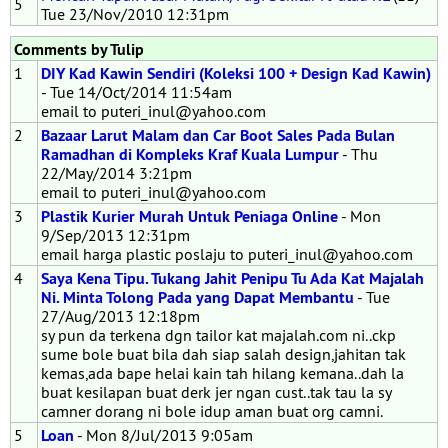
5
Tue 23/Nov/2010 12:31pm
Comments by Tulip
1
DIY Kad Kawin Sendiri (Koleksi 100 + Design Kad Kawin)
- Tue 14/Oct/2014 11:54am
email to puteri_inul@yahoo.com
2
Bazaar Larut Malam dan Car Boot Sales Pada Bulan
Ramadhan di Kompleks Kraf Kuala Lumpur
- Thu
22/May/2014 3:21pm
email to puteri_inul@yahoo.com
3
Plastik Kurier Murah Untuk Peniaga Online
- Mon
9/Sep/2013 12:31pm
email harga plastic poslaju to puteri_inul@yahoo.com
4
Saya Kena Tipu. Tukang Jahit Penipu Tu Ada Kat Majalah
Ni. Minta Tolong Pada yang Dapat Membantu
- Tue
27/Aug/2013 12:18pm
sy pun da terkena dgn tailor kat majalah.com ni..ckp
sume bole buat bila dah siap salah design,jahitan tak
kemas,ada bape helai kain tah hilang kemana..dah la
buat kesilapan buat derk jer ngan cust..tak tau la sy
camner dorang ni bole idup aman buat org camni.
5
Loan
- Mon 8/Jul/2013 9:05am