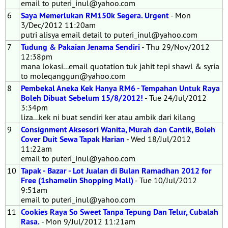
email to puteri_inul@yahoo.com
6
Saya Memerlukan RM150k Segera. Urgent
- Mon
3/Dec/2012 11:20am
putri alisya email detail to puteri_inul@yahoo.com
7
Tudung & Pakaian Jenama Sendiri
- Thu 29/Nov/2012
12:38pm
mana lokasi...email quotation tuk jahit tepi shawl & syria
to moleqanggun@yahoo.com
8
Pembekal Aneka Kek Hanya RM6 - Tempahan Untuk Raya
Boleh Dibuat Sebelum 15/8/2012!
- Tue 24/Jul/2012
3:34pm
liza...kek ni buat sendiri ker atau ambik dari kilang
9
Consignment Aksesori Wanita, Murah dan Cantik, Boleh
Cover Duit Sewa Tapak Harian
- Wed 18/Jul/2012
11:22am
email to puteri_inul@yahoo.com
10
Tapak - Bazar - Lot Jualan di Bulan Ramadhan 2012 for
Free (1shamelin Shopping Mall)
- Tue 10/Jul/2012
9:51am
email to puteri_inul@yahoo.com
11
Cookies Raya So Sweet Tanpa Tepung Dan Telur, Cubalah
Rasa.
- Mon 9/Jul/2012 11:21am