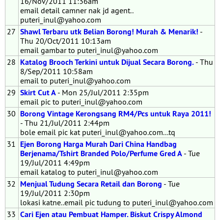
16/Nov/2011 11:36am
email detail camner nak jd agent..
puteri_inul@yahoo.com
27
Shawl Terbaru utk Belian Borong! Murah & Menarik!
-
Thu 20/Oct/2011 10:13am
email gambar to puteri_inul@yahoo.com
28
Katalog Brooch Terkini untuk Dijual Secara Borong.
- Thu
8/Sep/2011 10:58am
email to puteri_inul@yahoo.com
29
Skirt Cut A
- Mon 25/Jul/2011 2:35pm
email pic to puteri_inul@yahoo.com
30
Borong Vintage Kerongsang RM4/Pcs untuk Raya 2011!
- Thu 21/Jul/2011 2:44pm
bole email pic kat puteri_inul@yahoo.com...tq
31
Ejen Borong Harga Murah Dari China Handbag
Berjenama/Tshirt Branded Polo/Perfume Gred A
- Tue
19/Jul/2011 4:49pm
email katalog to puteri_inul@yahoo.com
32
Menjual Tudung Secara Retail dan Borong
- Tue
19/Jul/2011 2:30pm
lokasi katne..email pic tudung to puteri_inul@yahoo.com
33
Cari Ejen atau Pembuat Hamper. Biskut Crispy Almond