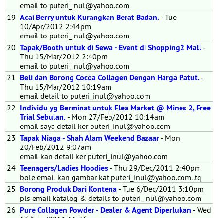
email to puteri_inul@yahoo.com
19
Acai Berry untuk Kurangkan Berat Badan.
- Tue
10/Apr/2012 2:44pm
email to puteri_inul@yahoo.com
20
Tapak/Booth untuk di Sewa - Event di Shopping2 Mall
-
Thu 15/Mar/2012 2:40pm
email to puteri_inul@yahoo.com
21
Beli dan Borong Cocoa Collagen Dengan Harga Patut.
-
Thu 15/Mar/2012 10:19am
email detail to puteri_inul@yahoo.com
22
Individu yg Berminat untuk Flea Market @ Mines 2, Free
Trial Sebulan.
- Mon 27/Feb/2012 10:14am
email saya detail ker puteri_inul@yahoo.com
23
Tapak Niaga - Shah Alam Weekend Bazaar
- Mon
20/Feb/2012 9:07am
email kan detail ker puteri_inul@yahoo.com
24
Teenagers/Ladies Hoodies
- Thu 29/Dec/2011 2:40pm
bole email kan gambar kat puteri_inul@yahoo.com..tq
25
Borong Produk Dari Kontena
- Tue 6/Dec/2011 3:10pm
pls email katalog & details to puteri_inul@yahoo.com
26
Pure Collagen Powder - Dealer & Agent Diperlukan
- Wed