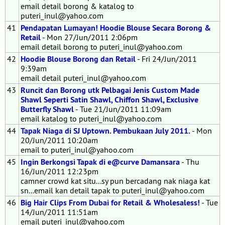
email detail borong & katalog to
puteri_inul@yahoo.com
41
Pendapatan Lumayan! Hoodie Blouse Secara Borong &
Retail
- Mon 27/Jun/2011 2:06pm
email detail borong to puteri_inul@yahoo.com
42
Hoodie Blouse Borong dan Retail
- Fri 24/Jun/2011
9:39am
email detail puteri_inul@yahoo.com
43
Runcit dan Borong utk Pelbagai Jenis Custom Made
Shawl Seperti Satin Shawl, Chiffon Shawl, Exclusive
Butterfly Shawl
- Tue 21/Jun/2011 11:09am
email katalog to puteri_inul@yahoo.com
44
Tapak Niaga di SJ Uptown. Pembukaan July 2011.
- Mon
20/Jun/2011 10:20am
email to puteri_inul@yahoo.com
45
Ingin Berkongsi Tapak di e@curve Damansara
- Thu
16/Jun/2011 12:23pm
camner crowd kat situ...sy pun bercadang nak niaga kat
sn...email kan detail tapak to puteri_inul@yahoo.com
46
Big Hair Clips From Dubai for Retail & Wholesaless!
- Tue
14/Jun/2011 11:51am
email puteri_inul@yahoo.com