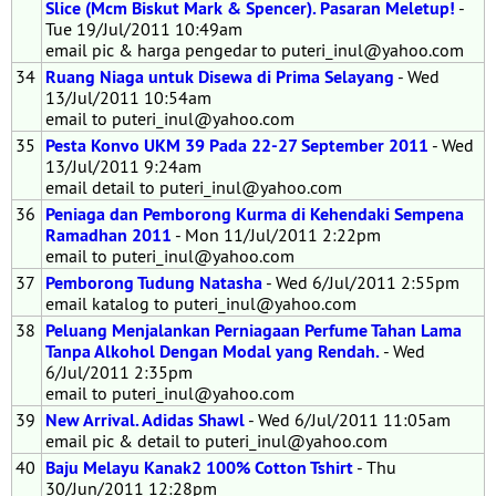
Slice (Mcm Biskut Mark & Spencer). Pasaran Meletup!
-
Tue 19/Jul/2011 10:49am
email pic & harga pengedar to puteri_inul@yahoo.com
34
Ruang Niaga untuk Disewa di Prima Selayang
- Wed
13/Jul/2011 10:54am
email to puteri_inul@yahoo.com
35
Pesta Konvo UKM 39 Pada 22-27 September 2011
- Wed
13/Jul/2011 9:24am
email detail to puteri_inul@yahoo.com
36
Peniaga dan Pemborong Kurma di Kehendaki Sempena
Ramadhan 2011
- Mon 11/Jul/2011 2:22pm
email to puteri_inul@yahoo.com
37
Pemborong Tudung Natasha
- Wed 6/Jul/2011 2:55pm
email katalog to puteri_inul@yahoo.com
38
Peluang Menjalankan Perniagaan Perfume Tahan Lama
Tanpa Alkohol Dengan Modal yang Rendah.
- Wed
6/Jul/2011 2:35pm
email to puteri_inul@yahoo.com
39
New Arrival. Adidas Shawl
- Wed 6/Jul/2011 11:05am
email pic & detail to puteri_inul@yahoo.com
40
Baju Melayu Kanak2 100% Cotton Tshirt
- Thu
30/Jun/2011 12:28pm