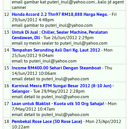
email gambar kat puteri_inul@yahoo.com...kalo jd agent
camner
12
Honda Accord 2.2 Thn97 RM18,888 Harga Nego.
- Fri
29/Jun/2012 4:48pm
email gambar to puteri_inul@yahoo.com
13
Untuk Di Jual : Chiller, Sealer Machine, Peralatan
Cendawan, Dll
- Tue 26/Jun/2012 2:29pm
email sy mesin sealer to puteri_inul@yahoo.com
14
Tempahan Serunding Asli Dari Kg. Laut 2012
- Mon
25/Jun/2012 9:04am
email to puteri_inul@yahoo.com
15
Income RM400.00 Sehari Dengan Steamboat
- Thu
14/Jun/2012 10:06am
email detail to puteri_inul@yahoo.com
16
Karnival Mesra RTM Sungai Besar 2012 (8-10 Jun) -
Selangor
- Tue 29/May/2012 2:28pm
email detail to puteri_inul@yahoo.com
17
Loan untuk Blaklist - Kuota utk 50 Org Sahaja!
- Mon
7/May/2012 10:47am
email detail to puteri_inul@yahoo.com
18
Pembekal Rose Lace (3D Rose Lace)
- Mon 23/Apr/2012
10:22am