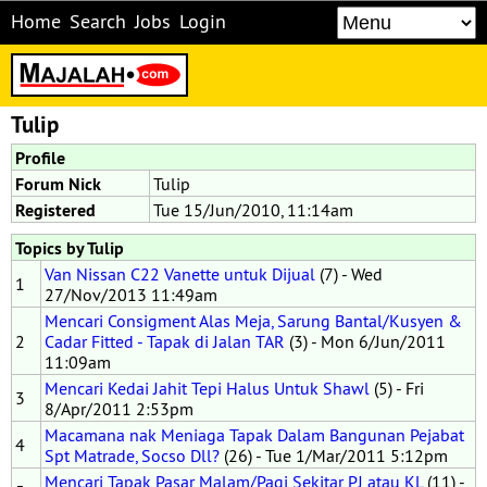
Home
Search
Jobs
Login
Tulip
Profile
Forum Nick
Tulip
Registered
Tue 15/Jun/2010, 11:14am
Topics by Tulip
Van Nissan C22 Vanette untuk Dijual
(7) - Wed
1
27/Nov/2013 11:49am
Mencari Consigment Alas Meja, Sarung Bantal/Kusyen &
2
Cadar Fitted - Tapak di Jalan TAR
(3) - Mon 6/Jun/2011
11:09am
Mencari Kedai Jahit Tepi Halus Untuk Shawl
(5) - Fri
3
8/Apr/2011 2:53pm
Macamana nak Meniaga Tapak Dalam Bangunan Pejabat
4
Spt Matrade, Socso Dll?
(26) - Tue 1/Mar/2011 5:12pm
Mencari Tapak Pasar Malam/Pagi Sekitar PJ atau KL
(11) -