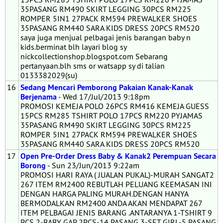
35PASANG RM490 SKIRT LEGGING 30PCS RM225
ROMPER 5IN1 27PACK RM594 PREWALKER SHOES
35PASANG RM440 SARA KIDS DRESS 20PCS RM520
saya juga menjual pelbagai jenis barangan baby n
kids.berminat blh layari blog sy
nickcollectionshop.blogspot.com Sebarang
pertanyaan.blh sms or watsapp sy di talian
0133382029(su)
16
Sedang Mencari Pemborong Pakaian Kanak-Kanak
Berjenama
- Wed 17/Jul/2013 9:18pm
PROMOSI KEMEJA POLO 26PCS RM416 KEMEJA GUESS
15PCS RM285 TSHIRT POLO 17PCS RM220 PYJAMAS
35PASANG RM490 SKIRT LEGGING 30PCS RM225
ROMPER 5IN1 27PACK RM594 PREWALKER SHOES
35PASANG RM440 SARA KIDS DRESS 20PCS RM520
17
Open Pre-Order Dress Baby & Kanak2 Perempuan Secara
Borong
- Sun 23/Jun/2013 9:22am
PROMOSI HARI RAYA ( JUALAN PUKAL)-MURAH SANGAT2
267 ITEM RM2400 REBUTLAH PELUANG KEEMASAN INI
DENGAN HARGA PALING MURAH.DENGAN HANYA
BERMODALKAN RM2400 ANDA AKAN MENDAPAT 267
ITEM PELBAGAI JENIS BARANG .ANTARANYA 1-TSHIRT 9
PCS 2-BABY GAP 2PCS-14 PASANG 3-SET GIRL-5 PASANG