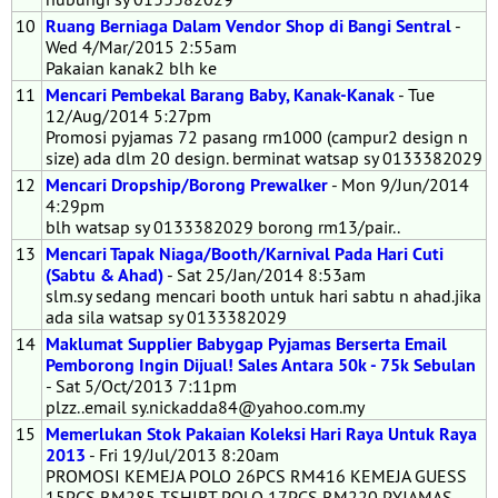
10
Ruang Berniaga Dalam Vendor Shop di Bangi Sentral
-
Wed 4/Mar/2015 2:55am
Pakaian kanak2 blh ke
11
Mencari Pembekal Barang Baby, Kanak-Kanak
- Tue
12/Aug/2014 5:27pm
Promosi pyjamas 72 pasang rm1000 (campur2 design n
size) ada dlm 20 design. berminat watsap sy 0133382029
12
Mencari Dropship/Borong Prewalker
- Mon 9/Jun/2014
4:29pm
blh watsap sy 0133382029 borong rm13/pair..
13
Mencari Tapak Niaga/Booth/Karnival Pada Hari Cuti
(Sabtu & Ahad)
- Sat 25/Jan/2014 8:53am
slm.sy sedang mencari booth untuk hari sabtu n ahad.jika
ada sila watsap sy 0133382029
14
Maklumat Supplier Babygap Pyjamas Berserta Email
Pemborong Ingin Dijual! Sales Antara 50k - 75k Sebulan
- Sat 5/Oct/2013 7:11pm
plzz..email sy.nickadda84@yahoo.com.my
15
Memerlukan Stok Pakaian Koleksi Hari Raya Untuk Raya
2013
- Fri 19/Jul/2013 8:20am
PROMOSI KEMEJA POLO 26PCS RM416 KEMEJA GUESS
15PCS RM285 TSHIRT POLO 17PCS RM220 PYJAMAS