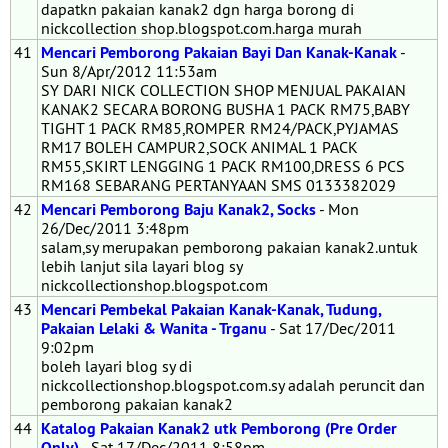
dapatkn pakaian kanak2 dgn harga borong di
nickcollection shop.blogspot.com.harga murah
41
Mencari Pemborong Pakaian Bayi Dan Kanak-Kanak
-
Sun 8/Apr/2012 11:53am
SY DARI NICK COLLECTION SHOP MENJUAL PAKAIAN
KANAK2 SECARA BORONG BUSHA 1 PACK RM75,BABY
TIGHT 1 PACK RM85,ROMPER RM24/PACK,PYJAMAS
RM17 BOLEH CAMPUR2,SOCK ANIMAL 1 PACK
RM55,SKIRT LENGGING 1 PACK RM100,DRESS 6 PCS
RM168 SEBARANG PERTANYAAN SMS 0133382029
42
Mencari Pemborong Baju Kanak2, Socks
- Mon
26/Dec/2011 3:48pm
salam,sy merupakan pemborong pakaian kanak2.untuk
lebih lanjut sila layari blog sy
nickcollectionshop.blogspot.com
43
Mencari Pembekal Pakaian Kanak-Kanak, Tudung,
Pakaian Lelaki & Wanita - Trganu
- Sat 17/Dec/2011
9:02pm
boleh layari blog sy di
nickcollectionshop.blogspot.com.sy adalah peruncit dan
pemborong pakaian kanak2
44
Katalog Pakaian Kanak2 utk Pemborong (Pre Order
Only)
- Sat 17/Dec/2011 8:58pm