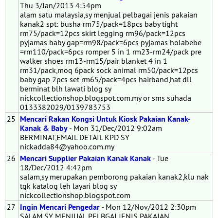
Thu 3/Jan/2013 4:54pm
alam satu malaysia,sy menjual pelbagai jenis pakaian
kanak2 spt: busha rm75/pack=18pcs baby tight
rm75/pack=12pcs skirt legging rm96/pack=12pcs
pyjamas baby gap=rm98/pack=6pcs pyjamas holabebe
=rm110/pack=6pcs romper 5 in 1 rm23-rm24/pack pre
walker shoes rm13-rm15/pair blanket 4 in 1
rm31/pack,moq 6pack sock animal rm50/pack=12pcs
baby gap 2pcs set rm65/pack=4pcs hairband,hat dll
berminat blh lawati blog sy
nickcollectionshop.blogspot.com.my or sms suhada
0133382029/0139783753
25
Mencari Rakan Kongsi Untuk Kiosk Pakaian Kanak-
Kanak & Baby
- Mon 31/Dec/2012 9:02am
BERMINAT,EMAIL DETAIL KPD SY
nickadda84@yahoo.com.my
26
Mencari Supplier Pakaian Kanak Kanak
- Tue
18/Dec/2012 4:42pm
salam,sy merupakan pemborong pakaian kanak2,klu nak
tgk katalog leh layari blog sy
nickcollectionshop.blogspot.com
27
Ingin Mencari Pengedar
- Mon 12/Nov/2012 2:30pm
SALAM,SY MENJUAL PELBGAI JENIS PAKAIAN