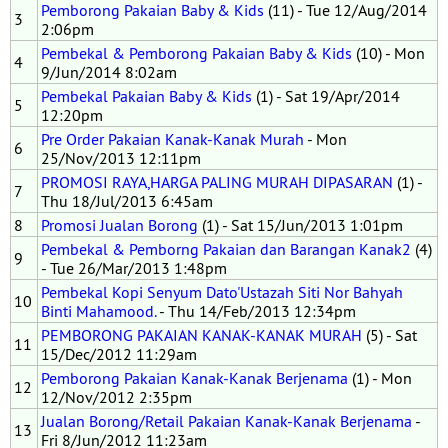
Pemborong Pakaian Baby & Kids
(11) - Tue 12/Aug/2014
3
2:06pm
Pembekal & Pemborong Pakaian Baby & Kids
(10) - Mon
4
9/Jun/2014 8:02am
Pembekal Pakaian Baby & Kids
(1) - Sat 19/Apr/2014
5
12:20pm
Pre Order Pakaian Kanak-Kanak Murah
- Mon
6
25/Nov/2013 12:11pm
PROMOSI RAYA,HARGA PALING MURAH DIPASARAN
(1) -
7
Thu 18/Jul/2013 6:45am
8
Promosi Jualan Borong
(1) - Sat 15/Jun/2013 1:01pm
Pembekal & Pemborng Pakaian dan Barangan Kanak2
(4)
9
- Tue 26/Mar/2013 1:48pm
Pembekal Kopi Senyum Dato'Ustazah Siti Nor Bahyah
10
Binti Mahamood.
- Thu 14/Feb/2013 12:34pm
PEMBORONG PAKAIAN KANAK-KANAK MURAH
(5) - Sat
11
15/Dec/2012 11:29am
Pemborong Pakaian Kanak-Kanak Berjenama
(1) - Mon
12
12/Nov/2012 2:35pm
Jualan Borong/Retail Pakaian Kanak-Kanak Berjenama
-
13
Fri 8/Jun/2012 11:23am