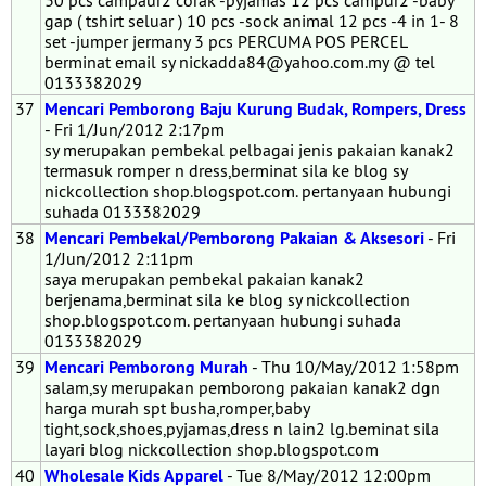
30 pcs campaur2 corak -pyjamas 12 pcs campur2 -baby
gap ( tshirt seluar ) 10 pcs -sock animal 12 pcs -4 in 1- 8
set -jumper jermany 3 pcs PERCUMA POS PERCEL
berminat email sy nickadda84@yahoo.com.my @ tel
0133382029
37
Mencari Pemborong Baju Kurung Budak, Rompers, Dress
- Fri 1/Jun/2012 2:17pm
sy merupakan pembekal pelbagai jenis pakaian kanak2
termasuk romper n dress,berminat sila ke blog sy
nickcollection shop.blogspot.com. pertanyaan hubungi
suhada 0133382029
38
Mencari Pembekal/Pemborong Pakaian & Aksesori
- Fri
1/Jun/2012 2:11pm
saya merupakan pembekal pakaian kanak2
berjenama,berminat sila ke blog sy nickcollection
shop.blogspot.com. pertanyaan hubungi suhada
0133382029
39
Mencari Pemborong Murah
- Thu 10/May/2012 1:58pm
salam,sy merupakan pemborong pakaian kanak2 dgn
harga murah spt busha,romper,baby
tight,sock,shoes,pyjamas,dress n lain2 lg.beminat sila
layari blog nickcollection shop.blogspot.com
40
Wholesale Kids Apparel
- Tue 8/May/2012 12:00pm