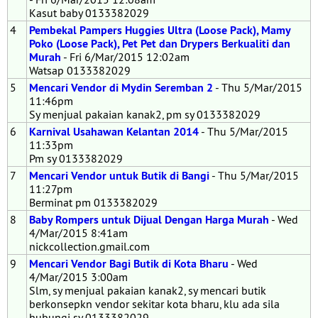
Kasut baby 0133382029
4
Pembekal Pampers Huggies Ultra (Loose Pack), Mamy
Poko (Loose Pack), Pet Pet dan Drypers Berkualiti dan
Murah
- Fri 6/Mar/2015 12:02am
Watsap 0133382029
5
Mencari Vendor di Mydin Seremban 2
- Thu 5/Mar/2015
11:46pm
Sy menjual pakaian kanak2, pm sy 0133382029
6
Karnival Usahawan Kelantan 2014
- Thu 5/Mar/2015
11:33pm
Pm sy 0133382029
7
Mencari Vendor untuk Butik di Bangi
- Thu 5/Mar/2015
11:27pm
Berminat pm 0133382029
8
Baby Rompers untuk Dijual Dengan Harga Murah
- Wed
4/Mar/2015 8:41am
nickcollection.gmail.com
9
Mencari Vendor Bagi Butik di Kota Bharu
- Wed
4/Mar/2015 3:00am
Slm, sy menjual pakaian kanak2, sy mencari butik
berkonsepkn vendor sekitar kota bharu, klu ada sila
hubungi sy 0133382029