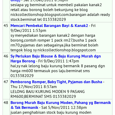
sesiapa yg berminat untuk membeli pakaian kanak2
retail atau borong boleh bekunjung ke blog
nickcollectionshop.blogspot.com.barangan adalah ready
stock.berminat tel 0133382029
45
Mencari Pembekal Barangan Bayi & Kanak2
- Fri
9/Dec/2011 1:53pm
sy menyediakan barangan kanak2 dengan harga
borong,contoh romper 1 pack rm27,busha 1 pack
rm70,pyjamas dan sebagainya.jika berminat boleh
tengok blog sy nickcollectionshop.blogspot.com
46
Sy Perlukan Baju Blouse & Baju Kurung Murah dgn
Harga Borong
- Fri 9/Dec/2011 1:47pm
hai,sy nak lelong baju kurung bermanik 8 pasang dgn
harga rm600 termasuk pos laju.berminat sms
0133382029
47
Pemborong Romper, Baby Tight, Pyjamas dan Busha
-
Thu 17/Nov/2011 8:57am
LELONG BAJU KURUNG MODEN 9 PASANG
RM600,BERMINAT SMS 0133382029
48
Borong Murah Baju Kurung Moden, Pahang yg Bermanik
& Tak Bermanik
- Sat 5/Nov/2011 12:38pm
jualan penghabisan stock baju kurung moden