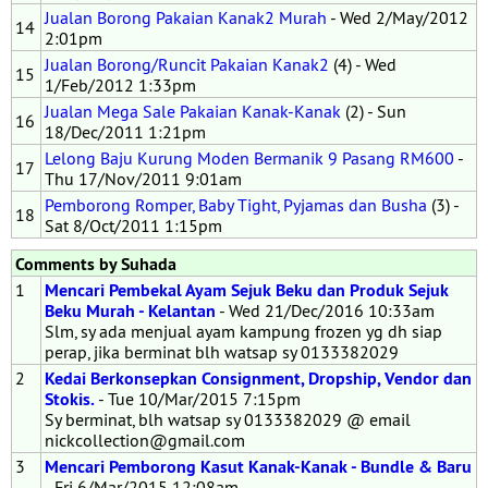
Jualan Borong Pakaian Kanak2 Murah
- Wed 2/May/2012
14
2:01pm
Jualan Borong/Runcit Pakaian Kanak2
(4) - Wed
15
1/Feb/2012 1:33pm
Jualan Mega Sale Pakaian Kanak-Kanak
(2) - Sun
16
18/Dec/2011 1:21pm
Lelong Baju Kurung Moden Bermanik 9 Pasang RM600
-
17
Thu 17/Nov/2011 9:01am
Pemborong Romper, Baby Tight, Pyjamas dan Busha
(3) -
18
Sat 8/Oct/2011 1:15pm
Comments by Suhada
1
Mencari Pembekal Ayam Sejuk Beku dan Produk Sejuk
Beku Murah - Kelantan
- Wed 21/Dec/2016 10:33am
Slm, sy ada menjual ayam kampung frozen yg dh siap
perap, jika berminat blh watsap sy 0133382029
2
Kedai Berkonsepkan Consignment, Dropship, Vendor dan
Stokis.
- Tue 10/Mar/2015 7:15pm
Sy berminat, blh watsap sy 0133382029 @ email
nickcollection@gmail.com
3
Mencari Pemborong Kasut Kanak-Kanak - Bundle & Baru
- Fri 6/Mar/2015 12:08am