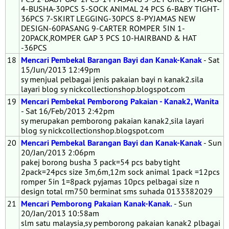
4-BUSHA-30PCS 5-SOCK ANIMAL 24 PCS 6-BABY TIGHT-
36PCS 7-SKIRT LEGGING-30PCS 8-PYJAMAS NEW
DESIGN-60PASANG 9-CARTER ROMPER 5IN 1-
20PACK,ROMPER GAP 3 PCS 10-HAIRBAND & HAT
-36PCS
18
Mencari Pembekal Barangan Bayi dan Kanak-Kanak
- Sat
15/Jun/2013 12:49pm
sy menjual pelbagai jenis pakaian bayi n kanak2.sila
layari blog sy nickcollectionshop.blogspot.com
19
Mencari Pembekal Pemborong Pakaian - Kanak2, Wanita
- Sat 16/Feb/2013 2:42pm
sy merupakan pemborong pakaian kanak2,sila layari
blog sy nickcollectionshop.blogspot.com
20
Mencari Pembekal Barangan Bayi dan Kanak-Kanak
- Sun
20/Jan/2013 2:06pm
pakej borong busha 3 pack=54 pcs baby tight
2pack=24pcs size 3m,6m,12m sock animal 1pack =12pcs
romper 5in 1=8pack pyjamas 10pcs pelbagai size n
design total rm750 berminat sms suhada 0133382029
21
Mencari Pemborong Pakaian Kanak-Kanak.
- Sun
20/Jan/2013 10:58am
slm satu malaysia,sy pemborong pakaian kanak2 plbagai