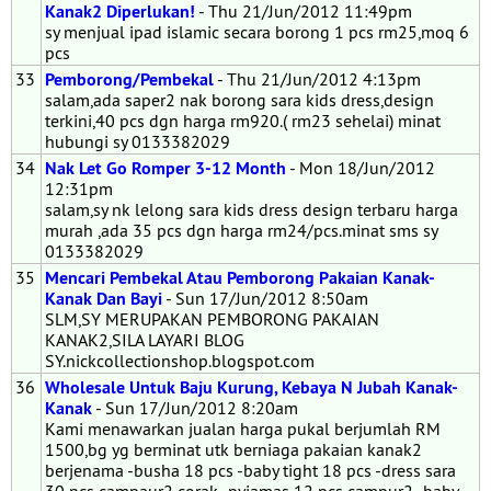
Kanak2 Diperlukan!
- Thu 21/Jun/2012 11:49pm
sy menjual ipad islamic secara borong 1 pcs rm25,moq 6
pcs
33
Pemborong/Pembekal
- Thu 21/Jun/2012 4:13pm
salam,ada saper2 nak borong sara kids dress,design
terkini,40 pcs dgn harga rm920.( rm23 sehelai) minat
hubungi sy 0133382029
34
Nak Let Go Romper 3-12 Month
- Mon 18/Jun/2012
12:31pm
salam,sy nk lelong sara kids dress design terbaru harga
murah ,ada 35 pcs dgn harga rm24/pcs.minat sms sy
0133382029
35
Mencari Pembekal Atau Pemborong Pakaian Kanak-
Kanak Dan Bayi
- Sun 17/Jun/2012 8:50am
SLM,SY MERUPAKAN PEMBORONG PAKAIAN
KANAK2,SILA LAYARI BLOG
SY.nickcollectionshop.blogspot.com
36
Wholesale Untuk Baju Kurung, Kebaya N Jubah Kanak-
Kanak
- Sun 17/Jun/2012 8:20am
Kami menawarkan jualan harga pukal berjumlah RM
1500,bg yg berminat utk berniaga pakaian kanak2
berjenama -busha 18 pcs -baby tight 18 pcs -dress sara