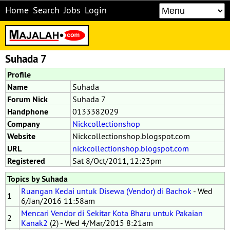
Home
Search
Jobs
Login
Suhada 7
Profile
Name
Suhada
Forum Nick
Suhada 7
Handphone
0133382029
Company
Nickcollectionshop
Website
Nickcollectionshop.blogspot.com
URL
nickcollectionshop.blogspot.com
Registered
Sat 8/Oct/2011, 12:23pm
Topics by Suhada
Ruangan Kedai untuk Disewa (Vendor) di Bachok
- Wed
1
6/Jan/2016 11:58am
Mencari Vendor di Sekitar Kota Bharu untuk Pakaian
2
Kanak2
(2) - Wed 4/Mar/2015 8:21am