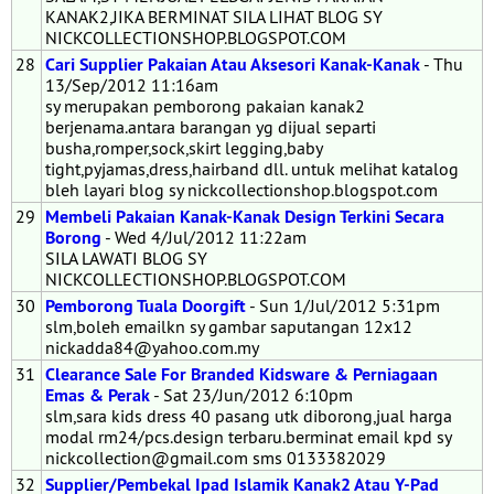
KANAK2,JIKA BERMINAT SILA LIHAT BLOG SY
NICKCOLLECTIONSHOP.BLOGSPOT.COM
28
Cari Supplier Pakaian Atau Aksesori Kanak-Kanak
- Thu
13/Sep/2012 11:16am
sy merupakan pemborong pakaian kanak2
berjenama.antara barangan yg dijual separti
busha,romper,sock,skirt legging,baby
tight,pyjamas,dress,hairband dll. untuk melihat katalog
bleh layari blog sy nickcollectionshop.blogspot.com
29
Membeli Pakaian Kanak-Kanak Design Terkini Secara
Borong
- Wed 4/Jul/2012 11:22am
SILA LAWATI BLOG SY
NICKCOLLECTIONSHOP.BLOGSPOT.COM
30
Pemborong Tuala Doorgift
- Sun 1/Jul/2012 5:31pm
slm,boleh emailkn sy gambar saputangan 12x12
nickadda84@yahoo.com.my
31
Clearance Sale For Branded Kidsware & Perniagaan
Emas & Perak
- Sat 23/Jun/2012 6:10pm
slm,sara kids dress 40 pasang utk diborong,jual harga
modal rm24/pcs.design terbaru.berminat email kpd sy
nickcollection@gmail.com sms 0133382029
32
Supplier/Pembekal Ipad Islamik Kanak2 Atau Y-Pad