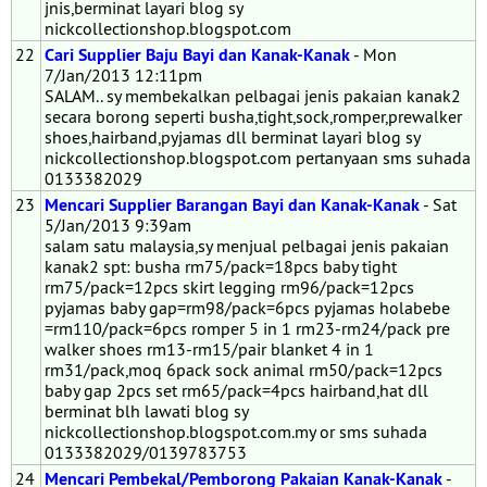
jnis,berminat layari blog sy
nickcollectionshop.blogspot.com
22
Cari Supplier Baju Bayi dan Kanak-Kanak
- Mon
7/Jan/2013 12:11pm
SALAM.. sy membekalkan pelbagai jenis pakaian kanak2
secara borong seperti busha,tight,sock,romper,prewalker
shoes,hairband,pyjamas dll berminat layari blog sy
nickcollectionshop.blogspot.com pertanyaan sms suhada
0133382029
23
Mencari Supplier Barangan Bayi dan Kanak-Kanak
- Sat
5/Jan/2013 9:39am
salam satu malaysia,sy menjual pelbagai jenis pakaian
kanak2 spt: busha rm75/pack=18pcs baby tight
rm75/pack=12pcs skirt legging rm96/pack=12pcs
pyjamas baby gap=rm98/pack=6pcs pyjamas holabebe
=rm110/pack=6pcs romper 5 in 1 rm23-rm24/pack pre
walker shoes rm13-rm15/pair blanket 4 in 1
rm31/pack,moq 6pack sock animal rm50/pack=12pcs
baby gap 2pcs set rm65/pack=4pcs hairband,hat dll
berminat blh lawati blog sy
nickcollectionshop.blogspot.com.my or sms suhada
0133382029/0139783753
24
Mencari Pembekal/Pemborong Pakaian Kanak-Kanak
-