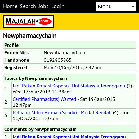
Home
Search
Jobs
Login
Newpharmacychain
Profile
Forum Nick
Newpharmacychain
Handphone
0192803865
Registered
Mon 10/Dec/2012, 2:42pm
Topics by Newpharmacychain
Jadi Rakan Kongsi Koperasi Uni Malaysia Terengganu
(1) -
1
Wed 17/Apr/2013 11:38am
Certified Pharmacist(s) Wanted
- Sat 19/Jan/2013
2
12:47pm
Peluang Miliki Farmasi Sendiri - Modal Rendah
(4) - Tue
3
11/Dec/2012 2:07pm
Comments by Newpharmacychain
1
Jadi Rakan Kongsi Koperasi Uni Malaysia Terengganu
-