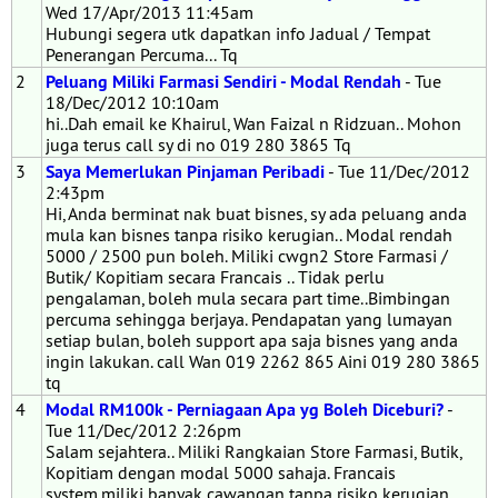
Wed 17/Apr/2013 11:45am
Hubungi segera utk dapatkan info Jadual / Tempat
Penerangan Percuma... Tq
2
Peluang Miliki Farmasi Sendiri - Modal Rendah
- Tue
18/Dec/2012 10:10am
hi..Dah email ke Khairul, Wan Faizal n Ridzuan.. Mohon
juga terus call sy di no 019 280 3865 Tq
3
Saya Memerlukan Pinjaman Peribadi
- Tue 11/Dec/2012
2:43pm
Hi, Anda berminat nak buat bisnes, sy ada peluang anda
mula kan bisnes tanpa risiko kerugian.. Modal rendah
5000 / 2500 pun boleh. Miliki cwgn2 Store Farmasi /
Butik/ Kopitiam secara Francais .. Tidak perlu
pengalaman, boleh mula secara part time..Bimbingan
percuma sehingga berjaya. Pendapatan yang lumayan
setiap bulan, boleh support apa saja bisnes yang anda
ingin lakukan. call Wan 019 2262 865 Aini 019 280 3865
tq
4
Modal RM100k - Perniagaan Apa yg Boleh Diceburi?
-
Tue 11/Dec/2012 2:26pm
Salam sejahtera.. Miliki Rangkaian Store Farmasi, Butik,
Kopitiam dengan modal 5000 sahaja. Francais
system,miliki banyak cawangan tanpa risiko kerugian.