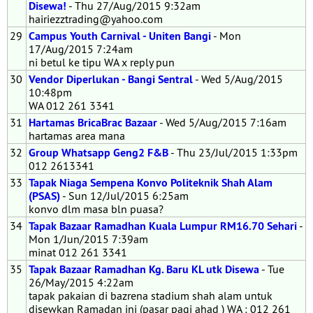
Disewa!
- Thu 27/Aug/2015 9:32am
hairiezztrading@yahoo.com
29
Campus Youth Carnival - Uniten Bangi
- Mon
17/Aug/2015 7:24am
ni betul ke tipu WA x reply pun
30
Vendor Diperlukan - Bangi Sentral
- Wed 5/Aug/2015
10:48pm
WA 012 261 3341
31
Hartamas BricaBrac Bazaar
- Wed 5/Aug/2015 7:16am
hartamas area mana
32
Group Whatsapp Geng2 F&B
- Thu 23/Jul/2015 1:33pm
012 2613341
33
Tapak Niaga Sempena Konvo Politeknik Shah Alam
(PSAS)
- Sun 12/Jul/2015 6:25am
konvo dlm masa bln puasa?
34
Tapak Bazaar Ramadhan Kuala Lumpur RM16.70 Sehari
-
Mon 1/Jun/2015 7:39am
minat 012 261 3341
35
Tapak Bazaar Ramadhan Kg. Baru KL utk Disewa
- Tue
26/May/2015 4:22am
tapak pakaian di bazrena stadium shah alam untuk
disewkan Ramadan ini (pasar pagi ahad ) WA : 012 261