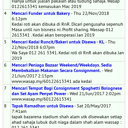
Hanya untuk jualan pakaian atau tudung sahaja. Wasap
0122613341 kemasukan Mac 2019
4
Mencari Funder untuk Bakery
- Thu 22/Nov/2018
6:12pm
Kedai roti akan dibuka di RnR. Dicari pengusaha sepenuh
Masa until run bisness ni. Profit sharing. Wassap 012
2613341 . Kedai akan beroperasi Jan 2019
5
Mencari Kedai Runcit/Bakeri untuk Disewa - KL
- Thu
22/Nov/2018 6:07pm
Wa Saya 012 261 3341. Kedai roti di RnR akan dibuka Jan
2019
6
Mencari Peniaga Bazaar Weekend/Weekdays. Sedia
Membekalkan Makanan Secara Consignment.
- Wed
21/Jun/2017 2:15pm
www.wasap.my/60122613341 ada kedai
7
Mencari Tempat Bagi Consignment Spaghetti Bolognese
dan Set Ayam Penyet Power
- Wed 21/Jun/2017 2:02pm
www.wasap.my/60122613341
8
Tapak Ramadhan untuk Disewa
- Sat 20/May/2017
7:41am
tapak bazarena stadium shah alam utk disewakan setiap
ahad sahaja lubuk duit niaga dalam shah alam wassap :
012 261 3341