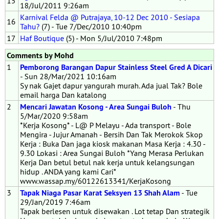
15
18/Jul/2011 9:26am
Karnival Felda @ Putrajaya, 10-12 Dec 2010 - Sesiapa
16
Tahu?
(7) - Tue 7/Dec/2010 10:40pm
17
Haf Boutique
(5) - Mon 5/Jul/2010 7:48pm
Comments by Mohd
1
Pemborong Barangan Dapur Stainless Steel Gred A Dicari
- Sun 28/Mar/2021 10:16am
Sy nak Gajet dapur yangurah murah. Ada jual Tak? Bole
email harga Dan katalong
2
Mencari Jawatan Kosong - Area Sungai Buloh
- Thu
5/Mar/2020 9:58am
*Kerja Kosong* - L@ P Melayu - Ada transport - Bole
Mengira - Jujur Amanah - Bersih Dan Tak Merokok Skop
Kerja : Buka Dan jaga kiosk makanan Masa Kerja : 4.30 -
9.30 Lokasi : Area Sungai Buloh *Yang Merasa Perlukan
Kerja Dan betul betul nak kerja untuk kelangsungan
hidup . ANDA yang kami Cari*
www.wassap.my/60122613341/KerjaKosong
3
Tapak Niaga Pasar Karat Seksyen 13 Shah Alam
- Tue
29/Jan/2019 7:46am
Tapak berlesen untuk disewakan . Lot tetap Dan strategik