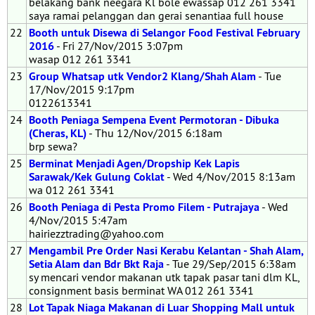
belakang bank neegara Kl bole ewassap 012 261 3341
saya ramai pelanggan dan gerai senantiaa full house
22
Booth untuk Disewa di Selangor Food Festival February
2016
- Fri 27/Nov/2015 3:07pm
wasap 012 261 3341
23
Group Whatsap utk Vendor2 Klang/Shah Alam
- Tue
17/Nov/2015 9:17pm
0122613341
24
Booth Peniaga Sempena Event Permotoran - Dibuka
(Cheras, KL)
- Thu 12/Nov/2015 6:18am
brp sewa?
25
Berminat Menjadi Agen/Dropship Kek Lapis
Sarawak/Kek Gulung Coklat
- Wed 4/Nov/2015 8:13am
wa 012 261 3341
26
Booth Peniaga di Pesta Promo Filem - Putrajaya
- Wed
4/Nov/2015 5:47am
hairiezztrading@yahoo.com
27
Mengambil Pre Order Nasi Kerabu Kelantan - Shah Alam,
Setia Alam dan Bdr Bkt Raja
- Tue 29/Sep/2015 6:38am
sy mencari vendor makanan utk tapak pasar tani dlm KL,
consignment basis berminat WA 012 261 3341
28
Lot Tapak Niaga Makanan di Luar Shopping Mall untuk