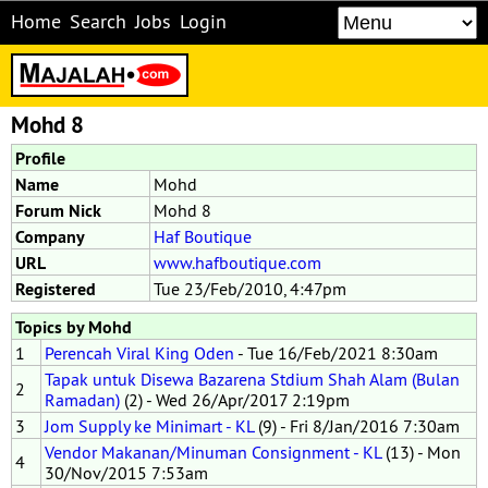
Home
Search
Jobs
Login
Mohd 8
Profile
Name
Mohd
Forum Nick
Mohd 8
Company
Haf Boutique
URL
www.hafboutique.com
Registered
Tue 23/Feb/2010, 4:47pm
Topics by Mohd
1
Perencah Viral King Oden
- Tue 16/Feb/2021 8:30am
Tapak untuk Disewa Bazarena Stdium Shah Alam (Bulan
2
Ramadan)
(2) - Wed 26/Apr/2017 2:19pm
3
Jom Supply ke Minimart - KL
(9) - Fri 8/Jan/2016 7:30am
Vendor Makanan/Minuman Consignment - KL
(13) - Mon
4
30/Nov/2015 7:53am