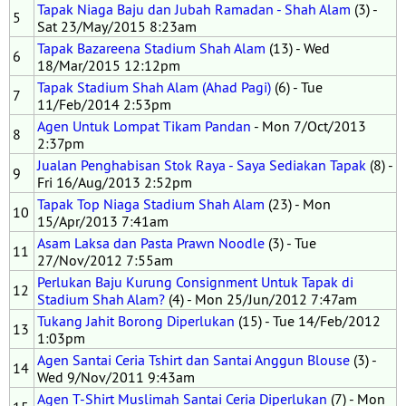
Tapak Niaga Baju dan Jubah Ramadan - Shah Alam
(3) -
5
Sat 23/May/2015 8:23am
Tapak Bazareena Stadium Shah Alam
(13) - Wed
6
18/Mar/2015 12:12pm
Tapak Stadium Shah Alam (Ahad Pagi)
(6) - Tue
7
11/Feb/2014 2:53pm
Agen Untuk Lompat Tikam Pandan
- Mon 7/Oct/2013
8
2:37pm
Jualan Penghabisan Stok Raya - Saya Sediakan Tapak
(8) -
9
Fri 16/Aug/2013 2:52pm
Tapak Top Niaga Stadium Shah Alam
(23) - Mon
10
15/Apr/2013 7:41am
Asam Laksa dan Pasta Prawn Noodle
(3) - Tue
11
27/Nov/2012 7:55am
Perlukan Baju Kurung Consignment Untuk Tapak di
12
Stadium Shah Alam?
(4) - Mon 25/Jun/2012 7:47am
Tukang Jahit Borong Diperlukan
(15) - Tue 14/Feb/2012
13
1:03pm
Agen Santai Ceria Tshirt dan Santai Anggun Blouse
(3) -
14
Wed 9/Nov/2011 9:43am
Agen T-Shirt Muslimah Santai Ceria Diperlukan
(7) - Mon