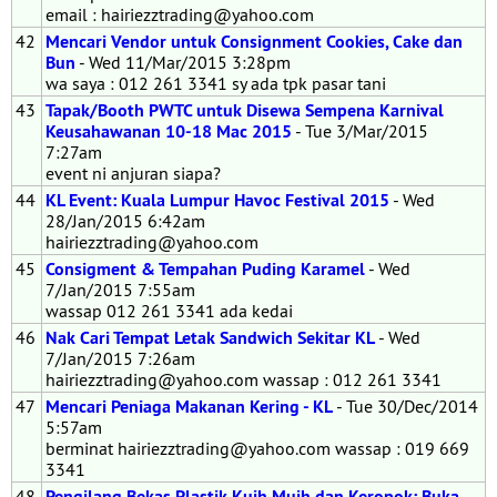
email : hairiezztrading@yahoo.com
42
Mencari Vendor untuk Consignment Cookies, Cake dan
Bun
- Wed 11/Mar/2015 3:28pm
wa saya : 012 261 3341 sy ada tpk pasar tani
43
Tapak/Booth PWTC untuk Disewa Sempena Karnival
Keusahawanan 10-18 Mac 2015
- Tue 3/Mar/2015
7:27am
event ni anjuran siapa?
44
KL Event: Kuala Lumpur Havoc Festival 2015
- Wed
28/Jan/2015 6:42am
hairiezztrading@yahoo.com
45
Consigment & Tempahan Puding Karamel
- Wed
7/Jan/2015 7:55am
wassap 012 261 3341 ada kedai
46
Nak Cari Tempat Letak Sandwich Sekitar KL
- Wed
7/Jan/2015 7:26am
hairiezztrading@yahoo.com wassap : 012 261 3341
47
Mencari Peniaga Makanan Kering - KL
- Tue 30/Dec/2014
5:57am
berminat hairiezztrading@yahoo.com wassap : 019 669
3341
48
Pengilang Bekas Plastik Kuih Muih dan Keropok: Buka