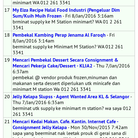
minimart WA 012 261 3341
17
My Eiza Recipe Halal Food Industri (Pengeluar Dim
Sum/Kuih Muih Frozen
- Fri 8/Jan/2016 3:16am
brminat supply ke M Station minimart? WA 01 2 261
3341
18
Pembekal Kambing Perap Jenama Al Faroqh
- Fri
8/Jan/2016 3:14am
berminat supply ke Minimart M Station? WA 012 261
3341
19
Mencari Pembekal Dessert Secara Consignment &
Mencari Pekerja Cake/Dessert - KLIA2
- Thu 7/Jan/2016
6:37am
pembekal @ vendor produk frozen,minuman dan
makanan serta dessert diperlukan utk minicafe dan
minimart M station Wa 012 261 3341
20
Jelly Kelapa Slupss - Agent Wanted Area KL & Selangor
-
Thu 7/Jan/2016 6:35am
berminat utk supply ke minimart m station? wa saya 012
261 3341
21
Mencari Kedai Makan. Cafe. Kantin. Internet Cafe -
Consignment Jelly Kelapa
- Mon 30/Nov/2015 7:42am
sapa yang beerminat nak leetak prouk di gerai sana di