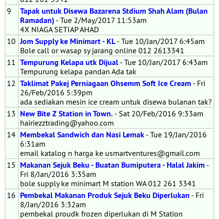
9
Tapak untuk Disewa Bazarena Stdium Shah Alam (Bulan
Ramadan)
- Tue 2/May/2017 11:53am
4X NIAGA SETIAP AHAD
10
Jom Supply ke Minimart - KL
- Tue 10/Jan/2017 6:45am
Bole call or wasap sy jarang online 012 2613341
11
Tempurung Kelapa utk Dijual
- Tue 10/Jan/2017 6:43am
Tempurung kelapa pandan Ada tak
12
Taklimat Pakej Perniagaan Ohsemm Soft Ice Cream
- Fri
26/Feb/2016 5:39pm
ada sediakan mesin ice cream untuk disewa bulanan tak?
13
New Bite Z Station in Town.
- Sat 20/Feb/2016 9:33am
hairiezztrading@yahoo.com
14
Membekal Sandwich dan Nasi Lemak
- Tue 19/Jan/2016
6:31am
email katalog n harga ke usmartventures@gmail.com
15
Makanan Sejuk Beku - Buatan Bumiputera - Halal Jakim
-
Fri 8/Jan/2016 3:35am
bole supply ke minimart M station WA 012 261 3341
16
Pembekal Makanan Produk Sejuk Beku Diperlukan
- Fri
8/Jan/2016 3:32am
pembekal proudk frozen diperlukan di M Station