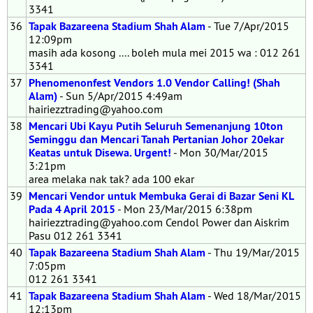
3341
36
Tapak Bazareena Stadium Shah Alam
- Tue 7/Apr/2015
12:09pm
masih ada kosong .... boleh mula mei 2015 wa : 012 261
3341
37
Phenomenonfest Vendors 1.0 Vendor Calling! (Shah
Alam)
- Sun 5/Apr/2015 4:49am
hairiezztrading@yahoo.com
38
Mencari Ubi Kayu Putih Seluruh Semenanjung 10ton
Seminggu dan Mencari Tanah Pertanian Johor 20ekar
Keatas untuk Disewa. Urgent!
- Mon 30/Mar/2015
3:21pm
area melaka nak tak? ada 100 ekar
39
Mencari Vendor untuk Membuka Gerai di Bazar Seni KL
Pada 4 April 2015
- Mon 23/Mar/2015 6:38pm
hairiezztrading@yahoo.com Cendol Power dan Aiskrim
Pasu 012 261 3341
40
Tapak Bazareena Stadium Shah Alam
- Thu 19/Mar/2015
7:05pm
012 261 3341
41
Tapak Bazareena Stadium Shah Alam
- Wed 18/Mar/2015
12:13pm