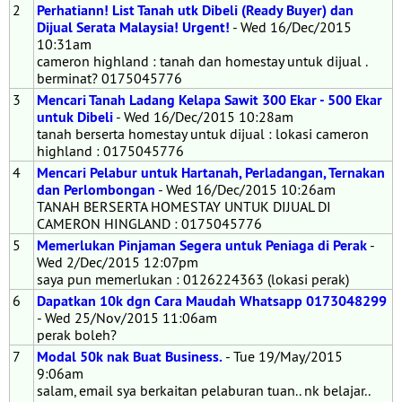
2
Perhatiann! List Tanah utk Dibeli (Ready Buyer) dan
Dijual Serata Malaysia! Urgent!
- Wed 16/Dec/2015
10:31am
cameron highland : tanah dan homestay untuk dijual .
berminat? 0175045776
3
Mencari Tanah Ladang Kelapa Sawit 300 Ekar - 500 Ekar
untuk Dibeli
- Wed 16/Dec/2015 10:28am
tanah berserta homestay untuk dijual : lokasi cameron
highland : 0175045776
4
Mencari Pelabur untuk Hartanah, Perladangan, Ternakan
dan Perlombongan
- Wed 16/Dec/2015 10:26am
TANAH BERSERTA HOMESTAY UNTUK DIJUAL DI
CAMERON HINGLAND : 0175045776
5
Memerlukan Pinjaman Segera untuk Peniaga di Perak
-
Wed 2/Dec/2015 12:07pm
saya pun memerlukan : 0126224363 (lokasi perak)
6
Dapatkan 10k dgn Cara Maudah Whatsapp 0173048299
- Wed 25/Nov/2015 11:06am
perak boleh?
7
Modal 50k nak Buat Business.
- Tue 19/May/2015
9:06am
salam, email sya berkaitan pelaburan tuan.. nk belajar..