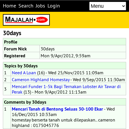
Home
Search
Jobs
Login
30days
Profile
Forum Nick
30days
Registered
Mon 9/Apr/2012, 9:59am
Topics by 30days
1
Need A Loan
(16) - Wed 25/Nov/2015 11:09am
2
Cameron Highland Homestay
- Wed 9/Sep/2015 11:30am
Mencari Funder 1-5k Bagi Ternakan Lobster Air Tawar di
3
Perak
(13) - Mon 9/Apr/2012 11:13am
Comments by 30days
1
Mencari Tanah di Bentong Seluas 30-100 Ekar
- Wed
16/Dec/2015 10:33am
homestay berserta tanah untuk dilepaskan.. cameron
highland : 0175045776