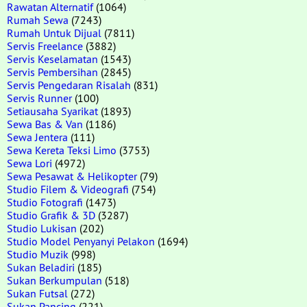
Rawatan Alternatif
(1064)
Rumah Sewa
(7243)
Rumah Untuk Dijual
(7811)
Servis Freelance
(3882)
Servis Keselamatan
(1543)
Servis Pembersihan
(2845)
Servis Pengedaran Risalah
(831)
Servis Runner
(100)
Setiausaha Syarikat
(1893)
Sewa Bas & Van
(1186)
Sewa Jentera
(111)
Sewa Kereta Teksi Limo
(3753)
Sewa Lori
(4972)
Sewa Pesawat & Helikopter
(79)
Studio Filem & Videografi
(754)
Studio Fotografi
(1473)
Studio Grafik & 3D
(3287)
Studio Lukisan
(202)
Studio Model Penyanyi Pelakon
(1694)
Studio Muzik
(998)
Sukan Beladiri
(185)
Sukan Berkumpulan
(518)
Sukan Futsal
(272)
Sukan Pancing
(221)