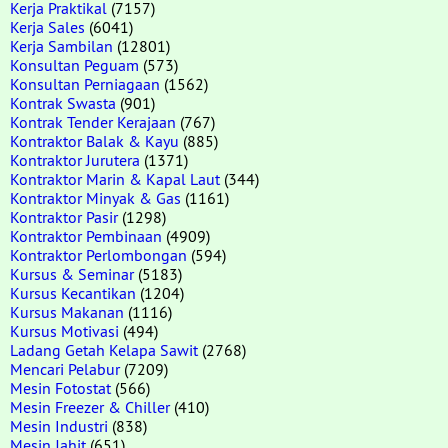
Kerja Praktikal
(7157)
Kerja Sales
(6041)
Kerja Sambilan
(12801)
Konsultan Peguam
(573)
Konsultan Perniagaan
(1562)
Kontrak Swasta
(901)
Kontrak Tender Kerajaan
(767)
Kontraktor Balak & Kayu
(885)
Kontraktor Jurutera
(1371)
Kontraktor Marin & Kapal Laut
(344)
Kontraktor Minyak & Gas
(1161)
Kontraktor Pasir
(1298)
Kontraktor Pembinaan
(4909)
Kontraktor Perlombongan
(594)
Kursus & Seminar
(5183)
Kursus Kecantikan
(1204)
Kursus Makanan
(1116)
Kursus Motivasi
(494)
Ladang Getah Kelapa Sawit
(2768)
Mencari Pelabur
(7209)
Mesin Fotostat
(566)
Mesin Freezer & Chiller
(410)
Mesin Industri
(838)
Mesin Jahit
(651)