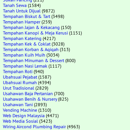
Tanah Sewa
(1584)
Tanah Untuk Dijual
(9872)
Tempahan Biskut & Tart
(3498)
Tempahan Hamper
(259)
Tempahan Jajan & Kekacang
(150)
Tempahan Kanopi & Meja Kerusi
(1151)
Tempahan Katering
(4217)
Tempahan Kek & Coklat
(3028)
Tempahan Korban & Aqiqah
(313)
Tempahan Kuih Muih
(3034)
Tempahan Minuman & Dessert
(800)
Tempahan Nasi Lemak
(1117)
Tempahan Roti
(940)
Ubahsuai Pejabat
(1587)
Ubahsuai Rumah
(4394)
Urut Tradisional
(2829)
Usahawan Baja Pertanian
(700)
Usahawan Benih & Nursery
(825)
Usahawan Tani
(2893)
Vending Machine
(1310)
Web Design Malaysia
(4471)
Web Media Sosial
(3423)
Wiring Aircond Plumbing Repair
(4963)