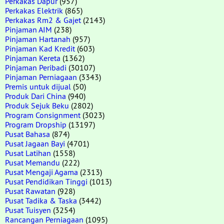
Perkakas Dapur
(957)
Perkakas Elektrik
(865)
Perkakas Rm2 & Gajet
(2143)
Pinjaman AIM
(238)
Pinjaman Hartanah
(957)
Pinjaman Kad Kredit
(603)
Pinjaman Kereta
(1362)
Pinjaman Peribadi
(30107)
Pinjaman Perniagaan
(3343)
Premis untuk dijual
(50)
Produk Dari China
(940)
Produk Sejuk Beku
(2802)
Program Consignment
(3023)
Program Dropship
(13197)
Pusat Bahasa
(874)
Pusat Jagaan Bayi
(4701)
Pusat Latihan
(1558)
Pusat Memandu
(222)
Pusat Mengaji Agama
(2313)
Pusat Pendidikan Tinggi
(1013)
Pusat Rawatan
(928)
Pusat Tadika & Taska
(3442)
Pusat Tuisyen
(3254)
Rancangan Perniagaan
(1095)