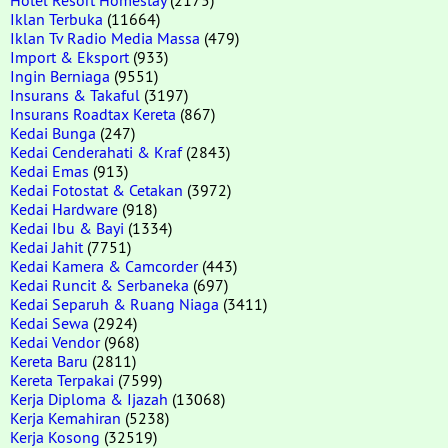
Hotel Resort Homestay
(2175)
Iklan Terbuka
(11664)
Iklan Tv Radio Media Massa
(479)
Import & Eksport
(933)
Ingin Berniaga
(9551)
Insurans & Takaful
(3197)
Insurans Roadtax Kereta
(867)
Kedai Bunga
(247)
Kedai Cenderahati & Kraf
(2843)
Kedai Emas
(913)
Kedai Fotostat & Cetakan
(3972)
Kedai Hardware
(918)
Kedai Ibu & Bayi
(1334)
Kedai Jahit
(7751)
Kedai Kamera & Camcorder
(443)
Kedai Runcit & Serbaneka
(697)
Kedai Separuh & Ruang Niaga
(3411)
Kedai Sewa
(2924)
Kedai Vendor
(968)
Kereta Baru
(2811)
Kereta Terpakai
(7599)
Kerja Diploma & Ijazah
(13068)
Kerja Kemahiran
(5238)
Kerja Kosong
(32519)