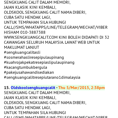
SENGKUANG CALIT DALAM MEMORI,
JAJAN KLASIK KINI KEMBALI,
OLDSKOOL SENGKUANG CALIT NAMA DIBERI,
CUBA SATU HENDAK LAGI,
UNTUK TEMPAHAN SILA HUBUNGI
CALL//SMS/WHATAPPS/LINE/TELEGRAM/WECHAT/VIBER
HISHAM 010-3887388
WWW.SENGKUANGCALIT.COM KINI BOLEH DIDAPATI DI 32
CAWANGAN SELURUH MALAYSIA. LAWAT WEB UNTUK
MAKLUMAT LANJUT
‪#‎sengkuangcalitasli‬
‪#‎sosmerahasliresepipulaupinang‬
‪#‎kuahrojakpekatresepiaslipulaupinang‬
‪#‎kacangtumbukbergula‬
‪#‎pakejusahawandisediakan‬
‪#‎sengkuangcalitresepiutarano1dimalaysia‬
15.
Oldskoolsengkuangcalit
-
Thu 5/Mar/2015, 2:38pm
SENGKUANG CALIT DALAM MEMORI,
JAJAN KLASIK KINI KEMBALI,
OLDSKOOL SENGKUANG CALIT NAMA DIBERI,
CUBA SATU HENDAK LAGI,
UNTUK TEMPAHAN SILA HUBUNGI
CALL//SMS/WHATAPPS/LINE/TELEGRAM/WECHAT/VIBER