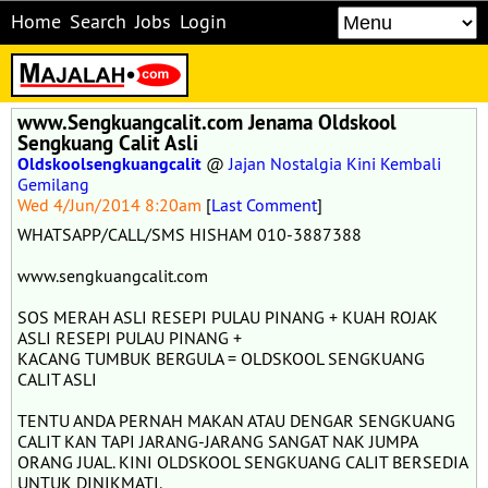
Home
Search
Jobs
Login
www.Sengkuangcalit.com Jenama Oldskool
Sengkuang Calit Asli
Oldskoolsengkuangcalit
@
Jajan Nostalgia Kini Kembali
Gemilang
Wed 4/Jun/2014 8:20am
[
Last Comment
]
WHATSAPP/CALL/SMS HISHAM 010-3887388
www.sengkuangcalit.com
SOS MERAH ASLI RESEPI PULAU PINANG + KUAH ROJAK
ASLI RESEPI PULAU PINANG +
KACANG TUMBUK BERGULA = OLDSKOOL SENGKUANG
CALIT ASLI
TENTU ANDA PERNAH MAKAN ATAU DENGAR SENGKUANG
CALIT KAN TAPI JARANG-JARANG SANGAT NAK JUMPA
ORANG JUAL. KINI OLDSKOOL SENGKUANG CALIT BERSEDIA
UNTUK DINIKMATI.