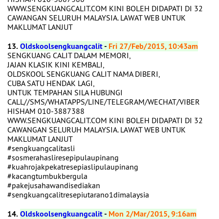
WWW.SENGKUANGCALIT.COM KINI BOLEH DIDAPATI DI 32
CAWANGAN SELURUH MALAYSIA. LAWAT WEB UNTUK
MAKLUMAT LANJUT
13.
Oldskoolsengkuangcalit
-
Fri 27/Feb/2015, 10:43am
SENGKUANG CALIT DALAM MEMORI,
JAJAN KLASIK KINI KEMBALI,
OLDSKOOL SENGKUANG CALIT NAMA DIBERI,
CUBA SATU HENDAK LAGI,
UNTUK TEMPAHAN SILA HUBUNGI
CALL//SMS/WHATAPPS/LINE/TELEGRAM/WECHAT/VIBER
HISHAM 010-3887388
WWW.SENGKUANGCALIT.COM KINI BOLEH DIDAPATI DI 32
CAWANGAN SELURUH MALAYSIA. LAWAT WEB UNTUK
MAKLUMAT LANJUT
‪#‎sengkuangcalitasli‬
‪#‎sosmerahasliresepipulaupinang‬
‪#‎kuahrojakpekatresepiaslipulaupinang‬
‪#‎kacangtumbukbergula‬
‪#‎pakejusahawandisediakan‬
‪#‎sengkuangcalitresepiutarano1dimalaysia‬
14.
Oldskoolsengkuangcalit
-
Mon 2/Mar/2015, 9:16am