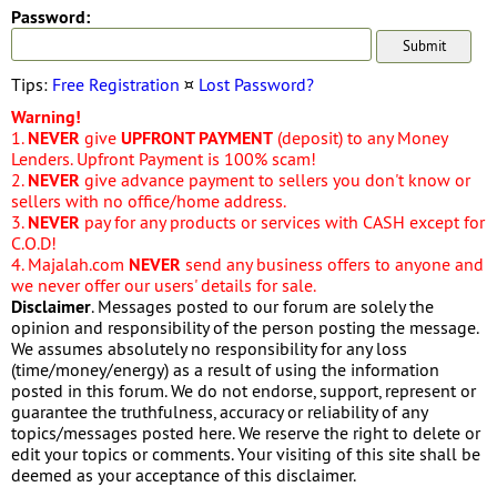
Password:
Tips:
Free Registration
¤
Lost Password?
Warning!
1.
NEVER
give
UPFRONT PAYMENT
(deposit) to any Money
Lenders. Upfront Payment is 100% scam!
2.
NEVER
give advance payment to sellers you don't know or
sellers with no office/home address.
3.
NEVER
pay for any products or services with CASH except for
C.O.D!
4. Majalah.com
NEVER
send any business offers to anyone and
we never offer our users' details for sale.
Disclaimer
. Messages posted to our forum are solely the
opinion and responsibility of the person posting the message.
We assumes absolutely no responsibility for any loss
(time/money/energy) as a result of using the information
posted in this forum. We do not endorse, support, represent or
guarantee the truthfulness, accuracy or reliability of any
topics/messages posted here. We reserve the right to delete or
edit your topics or comments. Your visiting of this site shall be
deemed as your acceptance of this disclaimer.