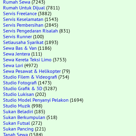
Rumah Sewa
(7243)
Rumah Untuk Dijual
(7811)
Servis Freelance
(3882)
Servis Keselamatan
(1543)
Servis Pembersihan
(2845)
Servis Pengedaran Risalah
(831)
Servis Runner
(100)
Setiausaha Syarikat
(1893)
Sewa Bas & Van
(1186)
Sewa Jentera
(111)
Sewa Kereta Teksi Limo
(3753)
Sewa Lori
(4972)
Sewa Pesawat & Helikopter
(79)
Studio Filem & Videografi
(754)
Studio Fotografi
(1473)
Studio Grafik & 3D
(3287)
Studio Lukisan
(202)
Studio Model Penyanyi Pelakon
(1694)
Studio Muzik
(998)
Sukan Beladiri
(185)
Sukan Berkumpulan
(518)
Sukan Futsal
(272)
Sukan Pancing
(221)
Tanah Sewa
(1584)