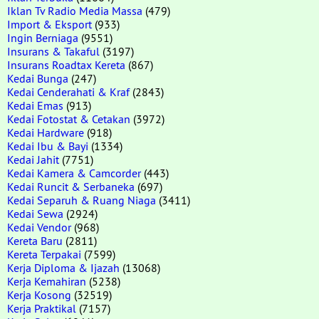
Iklan Tv Radio Media Massa
(479)
Import & Eksport
(933)
Ingin Berniaga
(9551)
Insurans & Takaful
(3197)
Insurans Roadtax Kereta
(867)
Kedai Bunga
(247)
Kedai Cenderahati & Kraf
(2843)
Kedai Emas
(913)
Kedai Fotostat & Cetakan
(3972)
Kedai Hardware
(918)
Kedai Ibu & Bayi
(1334)
Kedai Jahit
(7751)
Kedai Kamera & Camcorder
(443)
Kedai Runcit & Serbaneka
(697)
Kedai Separuh & Ruang Niaga
(3411)
Kedai Sewa
(2924)
Kedai Vendor
(968)
Kereta Baru
(2811)
Kereta Terpakai
(7599)
Kerja Diploma & Ijazah
(13068)
Kerja Kemahiran
(5238)
Kerja Kosong
(32519)
Kerja Praktikal
(7157)