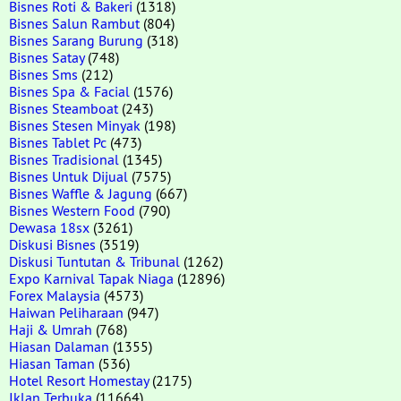
Bisnes Roti & Bakeri
(1318)
Bisnes Salun Rambut
(804)
Bisnes Sarang Burung
(318)
Bisnes Satay
(748)
Bisnes Sms
(212)
Bisnes Spa & Facial
(1576)
Bisnes Steamboat
(243)
Bisnes Stesen Minyak
(198)
Bisnes Tablet Pc
(473)
Bisnes Tradisional
(1345)
Bisnes Untuk Dijual
(7575)
Bisnes Waffle & Jagung
(667)
Bisnes Western Food
(790)
Dewasa 18sx
(3261)
Diskusi Bisnes
(3519)
Diskusi Tuntutan & Tribunal
(1262)
Expo Karnival Tapak Niaga
(12896)
Forex Malaysia
(4573)
Haiwan Peliharaan
(947)
Haji & Umrah
(768)
Hiasan Dalaman
(1355)
Hiasan Taman
(536)
Hotel Resort Homestay
(2175)
Iklan Terbuka
(11664)