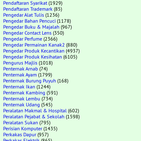
Pendaftaran Syarikat
(1929)
Pendaftaran Trademark
(85)
Pengedar Alat Tulis
(1236)
Pengedar Bahan Pencuci
(1178)
Pengedar Buku & Majalah
(967)
Pengedar Contact Lens
(350)
Pengedar Perfume
(2366)
Pengedar Permainan Kanak2
(880)
Pengedar Produk Kecantikan
(4937)
Pengedar Produk Kesihatan
(6105)
Pengurus Majlis
(1018)
Penternak Arnab
(74)
Penternak Ayam
(1799)
Penternak Burung Puyuh
(168)
Penternak Ikan
(1244)
Penternak Kambing
(591)
Penternak Lembu
(734)
Penternak Udang
(545)
Peralatan Makmal & Hospital
(602)
Peralatan Pejabat & Sekolah
(1598)
Peralatan Sukan
(795)
Perisian Komputer
(1435)
Perkakas Dapur
(957)
Perkakas Elektrik
(865)