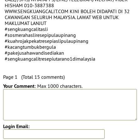
HISHAM 010-3887388
WWW.SENGKUANGCALIT.COM KINI BOLEH DIDAPATI DI 32
CAWANGAN SELURUH MALAYSIA. LAWAT WEB UNTUK
MAKLUMAT LANJUT
‪#‎sengkuangcalitasli‬
‪#‎sosmerahasliresepipulaupinang‬
‪#‎kuahrojakpekatresepiaslipulaupinang‬
‪#‎kacangtumbukbergula‬
‪#‎pakejusahawandisediakan‬
‪#‎sengkuangcalitresepiutarano1dimalaysia‬
Page 1 (Total 15 comments)
Your Comment
: Max 1000 characters.
Login Email: