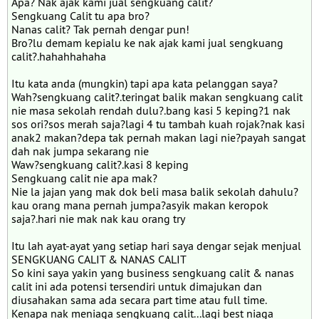
Apa? Nak ajak kami jual sengkuang calit?
Sengkuang Calit tu apa bro?
Nanas calit? Tak pernah dengar pun!
Bro?lu demam kepialu ke nak ajak kami jual sengkuang
calit?.hahahhahaha
Itu kata anda (mungkin) tapi apa kata pelanggan saya?
Wah?sengkuang calit?.teringat balik makan sengkuang calit
nie masa sekolah rendah dulu?.bang kasi 5 keping?1 nak
sos ori?sos merah saja?lagi 4 tu tambah kuah rojak?nak kasi
anak2 makan?depa tak pernah makan lagi nie?payah sangat
dah nak jumpa sekarang nie
Waw?sengkuang calit?.kasi 8 keping
Sengkuang calit nie apa mak?
Nie la jajan yang mak dok beli masa balik sekolah dahulu?
kau orang mana pernah jumpa?asyik makan keropok
saja?.hari nie mak nak kau orang try
Itu lah ayat-ayat yang setiap hari saya dengar sejak menjual
SENGKUANG CALIT & NANAS CALIT
So kini saya yakin yang business sengkuang calit & nanas
calit ini ada potensi tersendiri untuk dimajukan dan
diusahakan sama ada secara part time atau full time.
Kenapa nak meniaga sengkuang calit...lagi best niaga