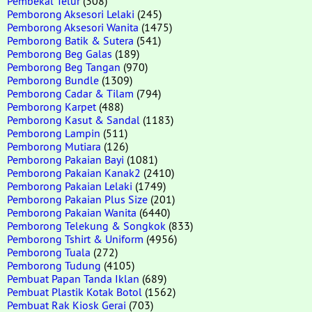
Pembekal Telur
(308)
Pemborong Aksesori Lelaki
(245)
Pemborong Aksesori Wanita
(1475)
Pemborong Batik & Sutera
(541)
Pemborong Beg Galas
(189)
Pemborong Beg Tangan
(970)
Pemborong Bundle
(1309)
Pemborong Cadar & Tilam
(794)
Pemborong Karpet
(488)
Pemborong Kasut & Sandal
(1183)
Pemborong Lampin
(511)
Pemborong Mutiara
(126)
Pemborong Pakaian Bayi
(1081)
Pemborong Pakaian Kanak2
(2410)
Pemborong Pakaian Lelaki
(1749)
Pemborong Pakaian Plus Size
(201)
Pemborong Pakaian Wanita
(6440)
Pemborong Telekung & Songkok
(833)
Pemborong Tshirt & Uniform
(4956)
Pemborong Tuala
(272)
Pemborong Tudung
(4105)
Pembuat Papan Tanda Iklan
(689)
Pembuat Plastik Kotak Botol
(1562)
Pembuat Rak Kiosk Gerai
(703)