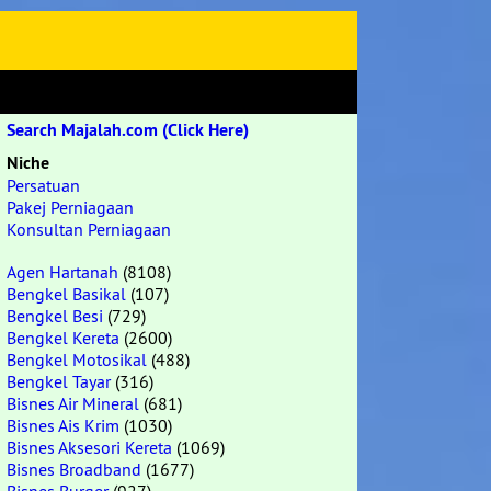
Search Majalah.com (Click Here)
Niche
Persatuan
Pakej Perniagaan
Konsultan Perniagaan
Agen Hartanah
(8108)
Bengkel Basikal
(107)
Bengkel Besi
(729)
Bengkel Kereta
(2600)
Bengkel Motosikal
(488)
Bengkel Tayar
(316)
Bisnes Air Mineral
(681)
Bisnes Ais Krim
(1030)
Bisnes Aksesori Kereta
(1069)
Bisnes Broadband
(1677)