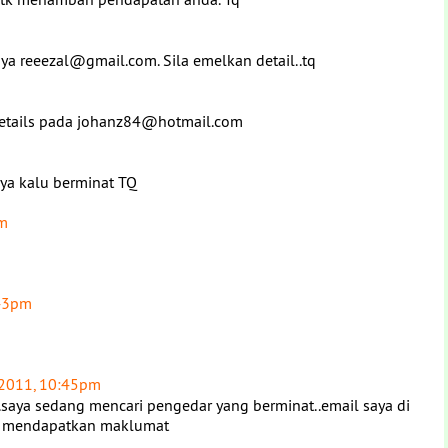
saya reeezal@gmail.com. Sila emelkan detail..tq
l details pada johanz84@hotmail.com
sya kalu berminat TQ
m
:43pm
2011, 10:45pm
saya sedang mencari pengedar yang berminat..email saya di
 mendapatkan maklumat