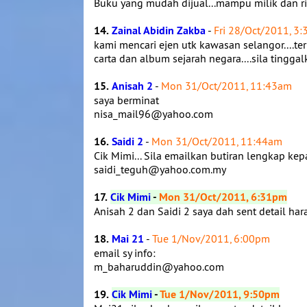
Buku yang mudah dijual...mampu milik dan rin
14.
Zainal Abidin Zakba
-
Fri 28/Oct/2011, 3
kami mencari ejen utk kawasan selangor....te
carta dan album sejarah negara....sila tingga
15.
Anisah 2
-
Mon 31/Oct/2011, 11:43am
saya berminat
nisa_mail96@yahoo.com
16.
Saidi 2
-
Mon 31/Oct/2011, 11:44am
Cik Mimi... Sila emailkan butiran lengkap kep
saidi_teguh@yahoo.com.my
17.
Cik Mimi
-
Mon 31/Oct/2011, 6:31pm
Anisah 2 dan Saidi 2 saya dah sent detail har
18.
Mai 21
-
Tue 1/Nov/2011, 6:00pm
email sy info:
m_baharuddin@yahoo.com
19.
Cik Mimi
-
Tue 1/Nov/2011, 9:50pm