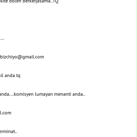
p kite boleh berkerjasama..TQ
...
ya bizchiyo@gmail.com
ail anda tq
 anda....komisyen lumayan menanti anda..
il.com
erminat..