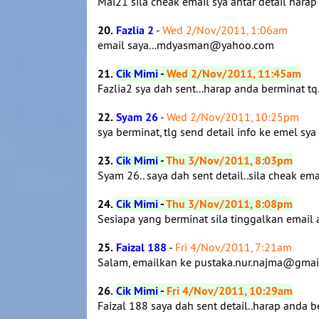
Mai21 sila cheak email sya antar detail hara
20.
Fazlia 2
-
Wed 2/Nov/2011, 1:06am
email saya...mdyasman@yahoo.com
21.
Cik Mimi
-
Wed 2/Nov/2011, 11:45am
Fazlia2 sya dah sent...harap anda berminat tq.
22.
Syam 26
-
Wed 2/Nov/2011, 10:25pm
sya berminat, tlg send detail info ke emel s
23.
Cik Mimi
-
Thu 3/Nov/2011, 8:03pm
Syam 26.. saya dah sent detail..sila cheak em
24.
Cik Mimi
-
Thu 3/Nov/2011, 8:08pm
Sesiapa yang berminat sila tinggalkan email
25.
Faizal 188
-
Fri 4/Nov/2011, 7:21am
Salam, emailkan ke pustaka.nur.najma@gma
26.
Cik Mimi
-
Fri 4/Nov/2011, 10:29am
Faizal 188 saya dah sent detail..harap anda b