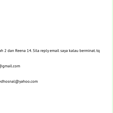
h 2 dan Reena 14. Sila reply email saya kalau berminat. tq
li@gmail.com
 syedhosnal@yahoo.com
m