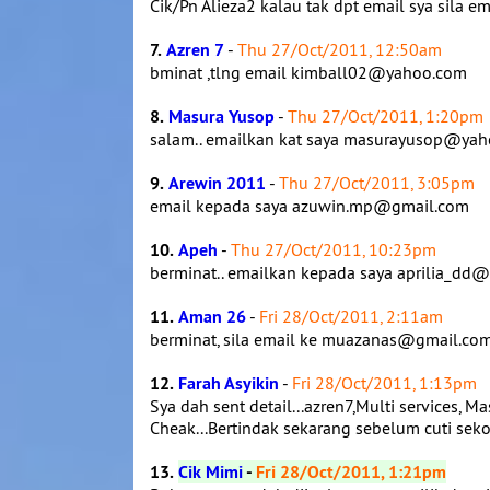
Cik/Pn Alieza2 kalau tak dpt email sya sila em
7.
Azren 7
-
Thu 27/Oct/2011, 12:50am
bminat ,tlng email kimball02@yahoo.com
8.
Masura Yusop
-
Thu 27/Oct/2011, 1:20pm
salam.. emailkan kat saya masurayusop@ya
9.
Arewin 2011
-
Thu 27/Oct/2011, 3:05pm
email kepada saya azuwin.mp@gmail.com
10.
Apeh
-
Thu 27/Oct/2011, 10:23pm
berminat.. emailkan kepada saya aprilia_d
11.
Aman 26
-
Fri 28/Oct/2011, 2:11am
berminat, sila email ke muazanas@gmail.co
12.
Farah Asyikin
-
Fri 28/Oct/2011, 1:13pm
Sya dah sent detail...azren7,Multi services,
Cheak...Bertindak sekarang sebelum cuti seko
13.
Cik Mimi
-
Fri 28/Oct/2011, 1:21pm