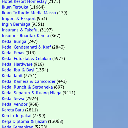
Hotel Resort Homestay
(2175)
Iklan Terbuka
(11664)
Iklan Tv Radio Media Massa
(479)
Import & Eksport
(933)
Ingin Berniaga
(9551)
Insurans & Takaful
(3197)
Insurans Roadtax Kereta
(867)
Kedai Bunga
(247)
Kedai Cenderahati & Kraf
(2843)
Kedai Emas
(913)
Kedai Fotostat & Cetakan
(3972)
Kedai Hardware
(918)
Kedai Ibu & Bayi
(1334)
Kedai Jahit
(7751)
Kedai Kamera & Camcorder
(443)
Kedai Runcit & Serbaneka
(697)
Kedai Separuh & Ruang Niaga
(3411)
Kedai Sewa
(2924)
Kedai Vendor
(968)
Kereta Baru
(2811)
Kereta Terpakai
(7599)
Kerja Diploma & Ijazah
(13068)
Kerja Kemahiran
(5238)