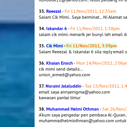
33.
Reeezal
-
Fri 11/Nov/2011, 12:35am
Salam Cik Mimi.. Saya berminat... Ni Alamat 
34.
Iskandar 6
-
Fri 11/Nov/2011, 1:58pm
salam cik mimi. menarik jer bunyi. leh emai
35.
Cik Mimi
-
Fri 11/Nov/2011, 3:39pm
Salam Reeezal & Iskandar 6 sila reply email 
36.
Khaian Enoch
-
Mon 14/Nov/2011, 2:06a
cik mimi send details...
union_armed@yahoo.com
37.
Noraini Jalaluddin
-
Tue 15/Nov/2011, 1
email saya annyenigma@yahoo.com
kawasan pantai timur
38.
Muhammad Helmi Othman
-
Sat 26/Nov/
A'kum saya pengedar pen pembaca Al-Quran..
muhammadhelmiothman@yahoo.com untuk