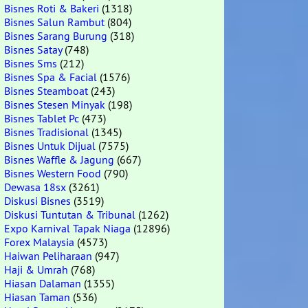
Bisnes Roti & Bakeri
(1318)
Bisnes Salun Rambut
(804)
Bisnes Sarang Burung
(318)
Bisnes Satay
(748)
Bisnes Sms
(212)
Bisnes Spa & Facial
(1576)
Bisnes Steamboat
(243)
Bisnes Stesen Minyak
(198)
Bisnes Tablet Pc
(473)
Bisnes Tradisional
(1345)
Bisnes Untuk Dijual
(7575)
Bisnes Waffle & Jagung
(667)
Bisnes Western Food
(790)
Dewasa 18sx
(3261)
Diskusi Bisnes
(3519)
Diskusi Tuntutan & Tribunal
(1262)
Expo Karnival Tapak Niaga
(12896)
Forex Malaysia
(4573)
Haiwan Peliharaan
(947)
Haji & Umrah
(768)
Hiasan Dalaman
(1355)
Hiasan Taman
(536)