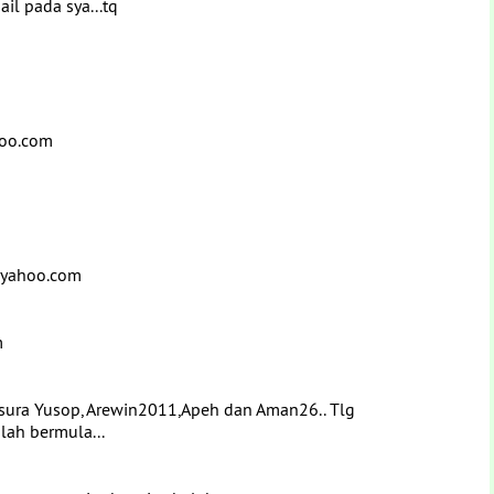
ail pada sya...tq
hoo.com
d@yahoo.com
m
 Masura Yusop, Arewin2011,Apeh dan Aman26.. Tlg
lah bermula...