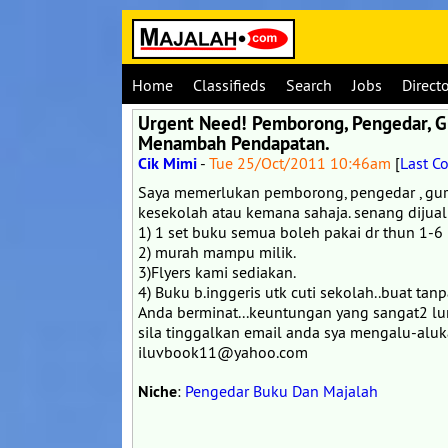
Home
Classifieds
Search
Jobs
Direct
Urgent Need! Pemborong, Pengedar, Gu
Menambah Pendapatan.
Cik Mimi
-
Tue 25/Oct/2011 10:46am
[
Last 
Saya memerlukan pemborong, pengedar , gu
kesekolah atau kemana sahaja. senang dijual
1) 1 set buku semua boleh pakai dr thun 1-6
2) murah mampu milik.
3)Flyers kami sediakan.
4) Buku b.inggeris utk cuti sekolah..buat tanp
Anda berminat...keuntungan yang sangat2 lu
sila tinggalkan email anda sya mengalu-alukan
iluvbook11@yahoo.com
Niche
:
Pengedar Buku Dan Majalah