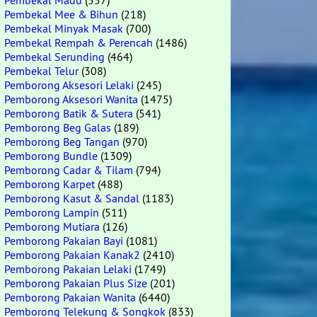
Pembekal Madu
(557)
Pembekal Mee & Bihun
(218)
Pembekal Minyak Masak
(700)
Pembekal Rempah & Perencah
(1486)
Pembekal Serunding
(464)
Pembekal Telur
(308)
Pemborong Aksesori Lelaki
(245)
Pemborong Aksesori Wanita
(1475)
Pemborong Batik & Sutera
(541)
Pemborong Beg Galas
(189)
Pemborong Beg Tangan
(970)
Pemborong Bundle
(1309)
Pemborong Cadar & Tilam
(794)
Pemborong Karpet
(488)
Pemborong Kasut & Sandal
(1183)
Pemborong Lampin
(511)
Pemborong Mutiara
(126)
Pemborong Pakaian Bayi
(1081)
Pemborong Pakaian Kanak2
(2410)
Pemborong Pakaian Lelaki
(1749)
Pemborong Pakaian Plus Size
(201)
Pemborong Pakaian Wanita
(6440)
Pemborong Telekung & Songkok
(833)