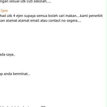
gan sesuai utk cuti sekolah.....
:37pm
rhad utk 4 ejen supaya semua boleh cari makan....kami penerbit
lkan alamat alamat email atau contact no segera....
ada saya..
ap anda berminat...