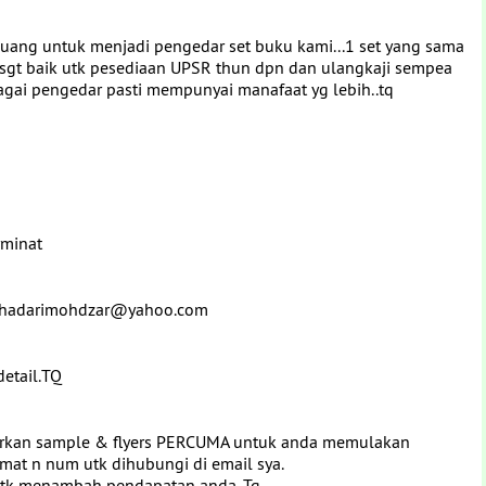
ang untuk menjadi pengedar set buku kami...1 set yang sama
. sgt baik utk pesediaan UPSR thun dpn dan ulangkaji sempea
bagai pengedar pasti mempunyai manafaat yg lebih..tq
rminat
 ke hadarimohdzar@yahoo.com
detail.TQ
arkan sample & flyers PERCUMA untuk anda memulakan
mat n num utk dihubungi di email sya.
 utk menambah pendapatan anda. Tq