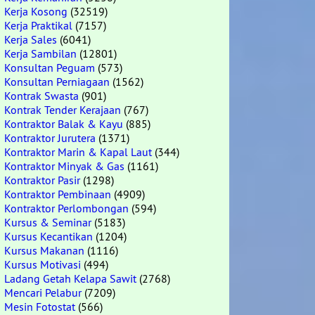
Kerja Kosong
(32519)
Kerja Praktikal
(7157)
Kerja Sales
(6041)
Kerja Sambilan
(12801)
Konsultan Peguam
(573)
Konsultan Perniagaan
(1562)
Kontrak Swasta
(901)
Kontrak Tender Kerajaan
(767)
Kontraktor Balak & Kayu
(885)
Kontraktor Jurutera
(1371)
Kontraktor Marin & Kapal Laut
(344)
Kontraktor Minyak & Gas
(1161)
Kontraktor Pasir
(1298)
Kontraktor Pembinaan
(4909)
Kontraktor Perlombongan
(594)
Kursus & Seminar
(5183)
Kursus Kecantikan
(1204)
Kursus Makanan
(1116)
Kursus Motivasi
(494)
Ladang Getah Kelapa Sawit
(2768)
Mencari Pelabur
(7209)
Mesin Fotostat
(566)