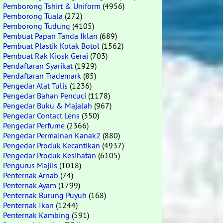
Pemborong Tshirt & Uniform
(4956)
Pemborong Tuala
(272)
Pemborong Tudung
(4105)
Pembuat Papan Tanda Iklan
(689)
Pembuat Plastik Kotak Botol
(1562)
Pembuat Rak Kiosk Gerai
(703)
Pendaftaran Syarikat
(1929)
Pendaftaran Trademark
(85)
Pengedar Alat Tulis
(1236)
Pengedar Bahan Pencuci
(1178)
Pengedar Buku & Majalah
(967)
Pengedar Contact Lens
(350)
Pengedar Perfume
(2366)
Pengedar Permainan Kanak2
(880)
Pengedar Produk Kecantikan
(4937)
Pengedar Produk Kesihatan
(6105)
Pengurus Majlis
(1018)
Penternak Arnab
(74)
Penternak Ayam
(1799)
Penternak Burung Puyuh
(168)
Penternak Ikan
(1244)
Penternak Kambing
(591)