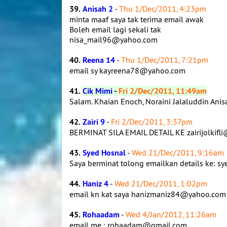
39.
Anisah 2
-
Thu 1/Dec/2011, 4:23pm
minta maaf saya tak terima email awak
Boleh email lagi sekali tak
nisa_mail96@yahoo.com
40.
Reena 14
-
Thu 1/Dec/2011, 7:21pm
email sy kayreena78@yahoo.com
41.
Cik Mimi
-
Fri 2/Dec/2011, 11:49am
Salam. Khaian Enoch, Noraini Jalaluddin Anisa
42.
Zairi 9
-
Fri 2/Dec/2011, 3:37pm
BERMINAT SILA EMAIL DETAIL KE zairijolkif
43.
Syed Hosnal
-
Wed 21/Dec/2011, 9:16am
Saya berminat tolong emailkan details ke:
44.
Haniz 4
-
Wed 21/Dec/2011, 1:02pm
email kn kat saya hanizmaniz84@yahoo.co
45.
Rohaadam
-
Wed 4/Jan/2012, 11:26am
email me : rohaadam@gmail.com