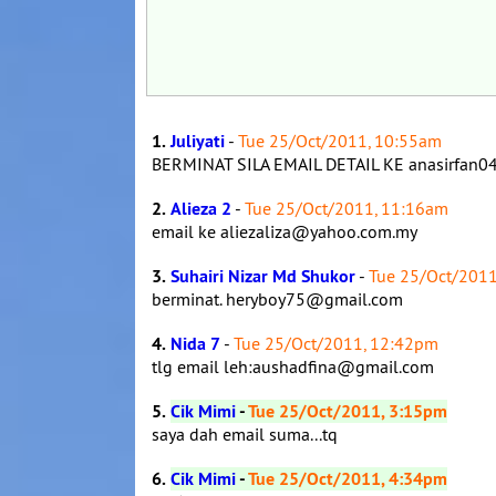
1.
Juliyati
-
Tue 25/Oct/2011, 10:55am
BERMINAT SILA EMAIL DETAIL KE anasirfan
2.
Alieza 2
-
Tue 25/Oct/2011, 11:16am
email ke aliezaliza@yahoo.com.my
3.
Suhairi Nizar Md Shukor
-
Tue 25/Oct/201
berminat. heryboy75@gmail.com
4.
Nida 7
-
Tue 25/Oct/2011, 12:42pm
tlg email leh:aushadfina@gmail.com
5.
Cik Mimi
-
Tue 25/Oct/2011, 3:15pm
saya dah email suma...tq
6.
Cik Mimi
-
Tue 25/Oct/2011, 4:34pm