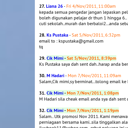
27.
Liana 26
-
Fri 4/Nov/2011, 11:00am
kepada semua pengedar jangan lepaskan pelu
boleh digunakan pelajar dr thun 1 hingga 6.
cuti sekolah..murah dan berbaloi2...anda se
28.
Ks Pustaka
-
Sat 5/Nov/2011, 6:32pm
email to : kspustaka@gmail.com
tq
29.
Cik Mimi
-
Sat 5/Nov/2011, 8:39pm
Ks Pustaka saya dah sent dah..harap anda be
30.
M Hadari
-
Mon 7/Nov/2011, 11:09am
Salam,Cik mimi,sy berminat...tolong email
31.
Cik Mimi
-
Mon 7/Nov/2011, 1:08pm
M Hadari sila cheak email anda sya dah sent 
32.
Cik Mimi
-
Mon 7/Nov/2011, 1:19pm
Salam.. Utk promosi Nov 2011. Kami menaw
perniagaan bersama kami..sila tinggalkan ala
iluvbook11@yahoo.com.. rebut peluang ini