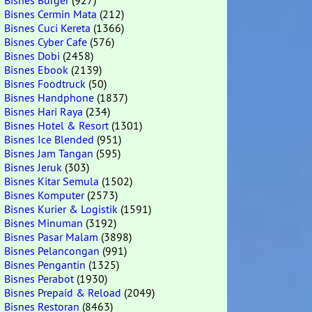
Bisnes Burger
(927)
Bisnes Cermin Mata
(212)
Bisnes Cuci Kereta
(1366)
Bisnes Cyber Cafe
(576)
Bisnes Dobi
(2458)
Bisnes Ebook
(2139)
Bisnes Foodtruck
(50)
Bisnes Handphone
(1837)
Bisnes Hari Raya
(234)
Bisnes Hotel & Resort
(1301)
Bisnes Ice Blended
(951)
Bisnes Jam Tangan
(595)
Bisnes Jeruk
(303)
Bisnes Kitar Semula
(1502)
Bisnes Komputer
(2573)
Bisnes Kurier & Logistik
(1591)
Bisnes Minuman
(3192)
Bisnes Pasar Malam
(3898)
Bisnes Pelancongan
(991)
Bisnes Pengantin
(1325)
Bisnes Perabot
(1930)
Bisnes Prepaid & Reload
(2049)
Bisnes Restoran
(8463)