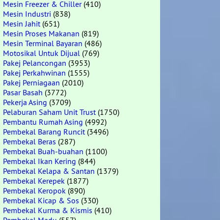
Mesin Freezer & Chiller
(410)
Mesin Industri
(838)
Mesin Jahit
(651)
Mesin Proses Makanan
(819)
Mesin Terminal Bayaran
(486)
Motosikal Untuk Dijual
(769)
Pakej Pelancongan
(3953)
Pakej Perkahwinan
(1555)
Pakej Perniagaan
(2010)
Pasar Basah
(3772)
Pekerja Asing
(3709)
Pelaburan Saham Unit Trust
(1750)
Pembantu Rumah Asing
(4992)
Pembekal Barang Runcit
(3496)
Pembekal Beras
(287)
Pembekal Buah-buahan
(1100)
Pembekal Ikan Kering
(844)
Pembekal Kelapa & Santan
(1379)
Pembekal Kerepek
(1877)
Pembekal Keropok
(890)
Pembekal Kicap & Sos
(330)
Pembekal Kurma & Kismis
(410)