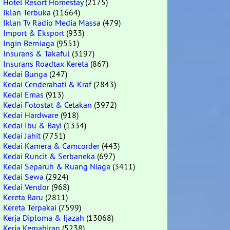
Hotel Resort Homestay
(2175)
Iklan Terbuka
(11664)
Iklan Tv Radio Media Massa
(479)
Import & Eksport
(933)
Ingin Berniaga
(9551)
Insurans & Takaful
(3197)
Insurans Roadtax Kereta
(867)
Kedai Bunga
(247)
Kedai Cenderahati & Kraf
(2843)
Kedai Emas
(913)
Kedai Fotostat & Cetakan
(3972)
Kedai Hardware
(918)
Kedai Ibu & Bayi
(1334)
Kedai Jahit
(7751)
Kedai Kamera & Camcorder
(443)
Kedai Runcit & Serbaneka
(697)
Kedai Separuh & Ruang Niaga
(3411)
Kedai Sewa
(2924)
Kedai Vendor
(968)
Kereta Baru
(2811)
Kereta Terpakai
(7599)
Kerja Diploma & Ijazah
(13068)
Kerja Kemahiran
(5238)