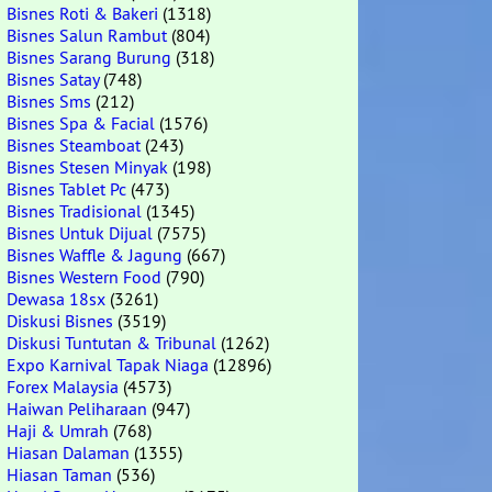
Bisnes Roti & Bakeri
(1318)
Bisnes Salun Rambut
(804)
Bisnes Sarang Burung
(318)
Bisnes Satay
(748)
Bisnes Sms
(212)
Bisnes Spa & Facial
(1576)
Bisnes Steamboat
(243)
Bisnes Stesen Minyak
(198)
Bisnes Tablet Pc
(473)
Bisnes Tradisional
(1345)
Bisnes Untuk Dijual
(7575)
Bisnes Waffle & Jagung
(667)
Bisnes Western Food
(790)
Dewasa 18sx
(3261)
Diskusi Bisnes
(3519)
Diskusi Tuntutan & Tribunal
(1262)
Expo Karnival Tapak Niaga
(12896)
Forex Malaysia
(4573)
Haiwan Peliharaan
(947)
Haji & Umrah
(768)
Hiasan Dalaman
(1355)
Hiasan Taman
(536)