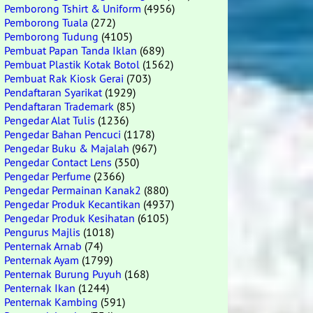
Pemborong Tshirt & Uniform
(4956)
Pemborong Tuala
(272)
Pemborong Tudung
(4105)
Pembuat Papan Tanda Iklan
(689)
Pembuat Plastik Kotak Botol
(1562)
Pembuat Rak Kiosk Gerai
(703)
Pendaftaran Syarikat
(1929)
Pendaftaran Trademark
(85)
Pengedar Alat Tulis
(1236)
Pengedar Bahan Pencuci
(1178)
Pengedar Buku & Majalah
(967)
Pengedar Contact Lens
(350)
Pengedar Perfume
(2366)
Pengedar Permainan Kanak2
(880)
Pengedar Produk Kecantikan
(4937)
Pengedar Produk Kesihatan
(6105)
Pengurus Majlis
(1018)
Penternak Arnab
(74)
Penternak Ayam
(1799)
Penternak Burung Puyuh
(168)
Penternak Ikan
(1244)
Penternak Kambing
(591)