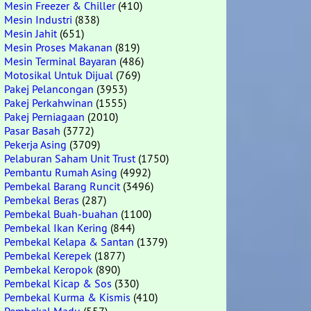
Mesin Freezer & Chiller
(410)
Mesin Industri
(838)
Mesin Jahit
(651)
Mesin Proses Makanan
(819)
Mesin Terminal Bayaran
(486)
Motosikal Untuk Dijual
(769)
Pakej Pelancongan
(3953)
Pakej Perkahwinan
(1555)
Pakej Perniagaan
(2010)
Pasar Basah
(3772)
Pekerja Asing
(3709)
Pelaburan Saham Unit Trust
(1750)
Pembantu Rumah Asing
(4992)
Pembekal Barang Runcit
(3496)
Pembekal Beras
(287)
Pembekal Buah-buahan
(1100)
Pembekal Ikan Kering
(844)
Pembekal Kelapa & Santan
(1379)
Pembekal Kerepek
(1877)
Pembekal Keropok
(890)
Pembekal Kicap & Sos
(330)
Pembekal Kurma & Kismis
(410)