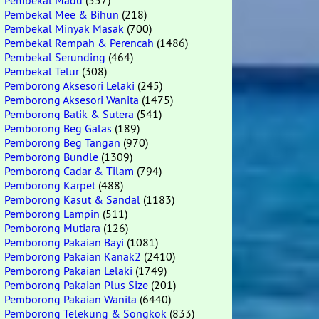
Pembekal Madu
(557)
Pembekal Mee & Bihun
(218)
Pembekal Minyak Masak
(700)
Pembekal Rempah & Perencah
(1486)
Pembekal Serunding
(464)
Pembekal Telur
(308)
Pemborong Aksesori Lelaki
(245)
Pemborong Aksesori Wanita
(1475)
Pemborong Batik & Sutera
(541)
Pemborong Beg Galas
(189)
Pemborong Beg Tangan
(970)
Pemborong Bundle
(1309)
Pemborong Cadar & Tilam
(794)
Pemborong Karpet
(488)
Pemborong Kasut & Sandal
(1183)
Pemborong Lampin
(511)
Pemborong Mutiara
(126)
Pemborong Pakaian Bayi
(1081)
Pemborong Pakaian Kanak2
(2410)
Pemborong Pakaian Lelaki
(1749)
Pemborong Pakaian Plus Size
(201)
Pemborong Pakaian Wanita
(6440)
Pemborong Telekung & Songkok
(833)