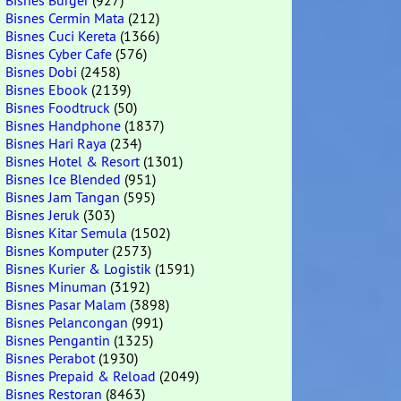
Bisnes Burger
(927)
Bisnes Cermin Mata
(212)
Bisnes Cuci Kereta
(1366)
Bisnes Cyber Cafe
(576)
Bisnes Dobi
(2458)
Bisnes Ebook
(2139)
Bisnes Foodtruck
(50)
Bisnes Handphone
(1837)
Bisnes Hari Raya
(234)
Bisnes Hotel & Resort
(1301)
Bisnes Ice Blended
(951)
Bisnes Jam Tangan
(595)
Bisnes Jeruk
(303)
Bisnes Kitar Semula
(1502)
Bisnes Komputer
(2573)
Bisnes Kurier & Logistik
(1591)
Bisnes Minuman
(3192)
Bisnes Pasar Malam
(3898)
Bisnes Pelancongan
(991)
Bisnes Pengantin
(1325)
Bisnes Perabot
(1930)
Bisnes Prepaid & Reload
(2049)
Bisnes Restoran
(8463)