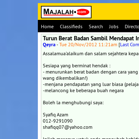
Home
Classifieds
Search
Jobs
Direct
Turun Berat Badan Sambil Mendapat I
Qeyra
-
Tue 20/Nov/2012 11:21am
[
Last Co
Assalamua'alaikum dan salam sejahtera kep
Sesiapa yang berminat hendak :
- menurunkan berat badan dengan cara yang 
wang dikembalikan!)
-menjana pendapatan yang luar biasa (pela
-melancong ke beberapa buah negara
Boleh la menghubungi saya:
Syafiq Azam
012-9291090
shafiqq07@yahoo.com