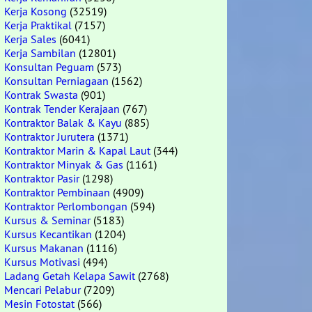
Kerja Kosong
(32519)
Kerja Praktikal
(7157)
Kerja Sales
(6041)
Kerja Sambilan
(12801)
Konsultan Peguam
(573)
Konsultan Perniagaan
(1562)
Kontrak Swasta
(901)
Kontrak Tender Kerajaan
(767)
Kontraktor Balak & Kayu
(885)
Kontraktor Jurutera
(1371)
Kontraktor Marin & Kapal Laut
(344)
Kontraktor Minyak & Gas
(1161)
Kontraktor Pasir
(1298)
Kontraktor Pembinaan
(4909)
Kontraktor Perlombongan
(594)
Kursus & Seminar
(5183)
Kursus Kecantikan
(1204)
Kursus Makanan
(1116)
Kursus Motivasi
(494)
Ladang Getah Kelapa Sawit
(2768)
Mencari Pelabur
(7209)
Mesin Fotostat
(566)