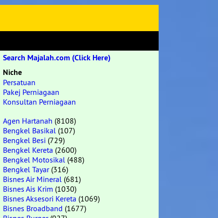
Search Majalah.com (Click Here)
Niche
Persatuan
Pakej Perniagaan
Konsultan Perniagaan
Agen Hartanah
(8108)
Bengkel Basikal
(107)
Bengkel Besi
(729)
Bengkel Kereta
(2600)
Bengkel Motosikal
(488)
Bengkel Tayar
(316)
Bisnes Air Mineral
(681)
Bisnes Ais Krim
(1030)
Bisnes Aksesori Kereta
(1069)
Bisnes Broadband
(1677)