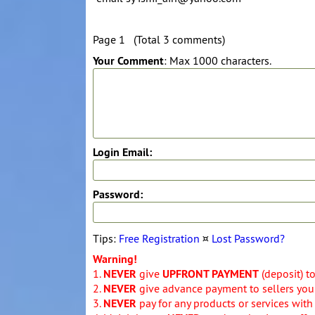
Page 1 (Total 3 comments)
Your Comment
: Max 1000 characters.
Login Email:
Password:
Tips:
Free Registration
¤
Lost Password?
Warning!
1.
NEVER
give
UPFRONT PAYMENT
(deposit) t
2.
NEVER
give advance payment to sellers you 
3.
NEVER
pay for any products or services with