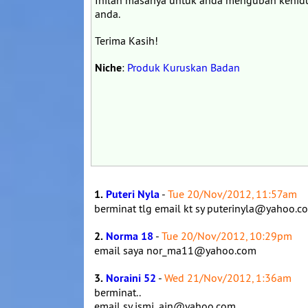
Inilah masanya untuk anda mengubah kehidu
anda.
Terima Kasih!
Niche
:
Produk Kuruskan Badan
1.
Puteri Nyla
-
Tue 20/Nov/2012, 11:57am
berminat tlg email kt sy puterinyla@yahoo.
2.
Norma 18
-
Tue 20/Nov/2012, 10:29pm
email saya nor_ma11@yahoo.com
3.
Noraini 52
-
Wed 21/Nov/2012, 1:36am
berminat..
email sy ismi_ain@yahoo.com