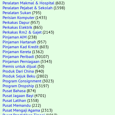
Peralatan Makmal & Hospital
(602)
Peralatan Pejabat & Sekolah
(1598)
Peralatan Sukan
(795)
Perisian Komputer
(1435)
Perkakas Dapur
(957)
Perkakas Elektrik
(865)
Perkakas Rm2 & Gajet
(2143)
Pinjaman AIM
(238)
Pinjaman Hartanah
(957)
Pinjaman Kad Kredit
(603)
Pinjaman Kereta
(1362)
Pinjaman Peribadi
(30107)
Pinjaman Perniagaan
(3343)
Premis untuk dijual
(50)
Produk Dari China
(940)
Produk Sejuk Beku
(2802)
Program Consignment
(3023)
Program Dropship
(13197)
Pusat Bahasa
(874)
Pusat Jagaan Bayi
(4701)
Pusat Latihan
(1558)
Pusat Memandu
(222)
Pusat Mengaji Agama
(2313)
Pusat Pendidikan Tinggi
(1013)