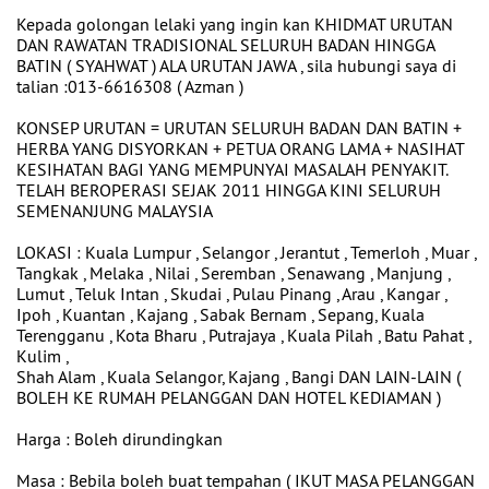
Kepada golongan lelaki yang ingin kan KHIDMAT URUTAN
DAN RAWATAN TRADISIONAL SELURUH BADAN HINGGA
BATIN ( SYAHWAT ) ALA URUTAN JAWA , sila hubungi saya di
talian :013-6616308 ( Azman )
KONSEP URUTAN = URUTAN SELURUH BADAN DAN BATIN +
HERBA YANG DISYORKAN + PETUA ORANG LAMA + NASIHAT
KESIHATAN BAGI YANG MEMPUNYAI MASALAH PENYAKIT.
TELAH BEROPERASI SEJAK 2011 HINGGA KINI SELURUH
SEMENANJUNG MALAYSIA
LOKASI : Kuala Lumpur , Selangor , Jerantut , Temerloh , Muar ,
Tangkak , Melaka , Nilai , Seremban , Senawang , Manjung ,
Lumut , Teluk Intan , Skudai , Pulau Pinang , Arau , Kangar ,
Ipoh , Kuantan , Kajang , Sabak Bernam , Sepang, Kuala
Terengganu , Kota Bharu , Putrajaya , Kuala Pilah , Batu Pahat ,
Kulim ,
Shah Alam , Kuala Selangor, Kajang , Bangi DAN LAIN-LAIN (
BOLEH KE RUMAH PELANGGAN DAN HOTEL KEDIAMAN )
Harga : Boleh dirundingkan
Masa : Bebila boleh buat tempahan ( IKUT MASA PELANGGAN