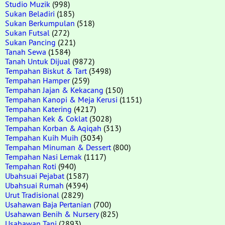
Studio Muzik
(998)
Sukan Beladiri
(185)
Sukan Berkumpulan
(518)
Sukan Futsal
(272)
Sukan Pancing
(221)
Tanah Sewa
(1584)
Tanah Untuk Dijual
(9872)
Tempahan Biskut & Tart
(3498)
Tempahan Hamper
(259)
Tempahan Jajan & Kekacang
(150)
Tempahan Kanopi & Meja Kerusi
(1151)
Tempahan Katering
(4217)
Tempahan Kek & Coklat
(3028)
Tempahan Korban & Aqiqah
(313)
Tempahan Kuih Muih
(3034)
Tempahan Minuman & Dessert
(800)
Tempahan Nasi Lemak
(1117)
Tempahan Roti
(940)
Ubahsuai Pejabat
(1587)
Ubahsuai Rumah
(4394)
Urut Tradisional
(2829)
Usahawan Baja Pertanian
(700)
Usahawan Benih & Nursery
(825)
Usahawan Tani
(2893)