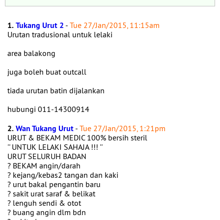
1.
Tukang Urut 2
-
Tue 27/Jan/2015, 11:15am
Urutan tradusional untuk lelaki
area balakong
juga boleh buat outcall
tiada urutan batin dijalankan
hubungi 011-14300914
2.
Wan Tukang Urut
-
Tue 27/Jan/2015, 1:21pm
URUT & BEKAM MEDIC 100% bersih steril
'' UNTUK LELAKI SAHAJA !!! ''
URUT SELURUH BADAN
? BEKAM angin/darah
? kejang/kebas2 tangan dan kaki
? urut bakal pengantin baru
? sakit urat saraf & belikat
? lenguh sendi & otot
? buang angin dlm bdn