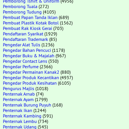
Pemborong Tshirt & Uniform
(4956)
Pemborong Tuala
(272)
Pemborong Tudung
(4105)
Pembuat Papan Tanda Iklan
(689)
Pembuat Plastik Kotak Botol
(1562)
Pembuat Rak Kiosk Gerai
(703)
Pendaftaran Syarikat
(1929)
Pendaftaran Trademark
(85)
Pengedar Alat Tulis
(1236)
Pengedar Bahan Pencuci
(1178)
Pengedar Buku & Majalah
(967)
Pengedar Contact Lens
(350)
Pengedar Perfume
(2366)
Pengedar Permainan Kanak2
(880)
Pengedar Produk Kecantikan
(4937)
Pengedar Produk Kesihatan
(6105)
Pengurus Majlis
(1018)
Penternak Arnab
(74)
Penternak Ayam
(1799)
Penternak Burung Puyuh
(168)
Penternak Ikan
(1244)
Penternak Kambing
(591)
Penternak Lembu
(734)
Penternak Udang
(545)