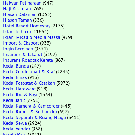
Haiwan Peliharaan
(947)
Haji & Umrah
(768)
Hiasan Dalaman
(1355)
Hiasan Taman
(536)
Hotel Resort Homestay
(2175)
Iklan Terbuka
(11664)
Iklan Tv Radio Media Massa
(479)
Import & Eksport
(933)
Ingin Berniaga
(9551)
Insurans & Takaful
(3197)
Insurans Roadtax Kereta
(867)
Kedai Bunga
(247)
Kedai Cenderahati & Kraf
(2843)
Kedai Emas
(913)
Kedai Fotostat & Cetakan
(3972)
Kedai Hardware
(918)
Kedai Ibu & Bayi
(1334)
Kedai Jahit
(7751)
Kedai Kamera & Camcorder
(443)
Kedai Runcit & Serbaneka
(697)
Kedai Separuh & Ruang Niaga
(3411)
Kedai Sewa
(2924)
Kedai Vendor
(968)
Kereta Baru
(2811)