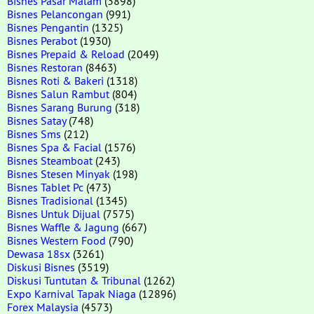
Bisnes Pasar Malam
(3898)
Bisnes Pelancongan
(991)
Bisnes Pengantin
(1325)
Bisnes Perabot
(1930)
Bisnes Prepaid & Reload
(2049)
Bisnes Restoran
(8463)
Bisnes Roti & Bakeri
(1318)
Bisnes Salun Rambut
(804)
Bisnes Sarang Burung
(318)
Bisnes Satay
(748)
Bisnes Sms
(212)
Bisnes Spa & Facial
(1576)
Bisnes Steamboat
(243)
Bisnes Stesen Minyak
(198)
Bisnes Tablet Pc
(473)
Bisnes Tradisional
(1345)
Bisnes Untuk Dijual
(7575)
Bisnes Waffle & Jagung
(667)
Bisnes Western Food
(790)
Dewasa 18sx
(3261)
Diskusi Bisnes
(3519)
Diskusi Tuntutan & Tribunal
(1262)
Expo Karnival Tapak Niaga
(12896)
Forex Malaysia
(4573)