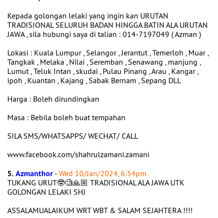
Kepada golongan lelaki yang ingin kan URUTAN
TRADISIONAL SELURUH BADAN HINGGA BATIN ALA URUTAN
JAWA , sila hubungi saya di talian : 014-7197049 ( Azman )
Lokasi : Kuala Lumpur , Selangor , Jerantut , Temerloh , Muar ,
Tangkak , Melaka , Nilai , Seremban , Senawang , manjung ,
Lumut , Teluk Intan , skudai , Pulau Pinang , Arau , Kangar ,
ipoh , Kuantan , Kajang , Sabak Bernam , Sepang DLL
Harga : Boleh dirundingkan
Masa : Bebila boleh buat tempahan
SILA SMS/WHATSAPPS/ WECHAT/ CALL
www.facebook.com/shahrulzamani.zamani
5.
Azmanthor
-
Wed 10/Jan/2024, 6:54pm
TUKANG URUT🤓🧐🙏🏼 TRADISIONAL ALA JAWA UTK
GOLONGAN LELAKI SHJ
ASSALAMUALAIKUM WRT WBT & SALAM SEJAHTERA !!!!