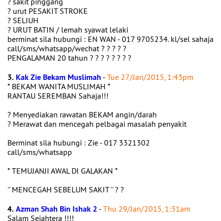
? sakit pinggang
? urut PESAKIT STROKE
? SELIUH
? URUT BATIN / lemah syawat lelaki
berminat sila hubungi : EN WAN - 017 9705234. kl/sel sahaja
call/sms/whatsapp/wechat ? ? ? ? ?
PENGALAMAN 20 tahun ? ? ? ? ? ? ? ?
3.
Kak Zie Bekam Muslimah
-
Tue 27/Jan/2015, 1:43pm
* BEKAM WANITA MUSLIMAH *
RANTAU SEREMBAN Sahaja!!!
? Menyediakan rawatan BEKAM angin/darah
? Merawat dan mencegah pelbagai masalah penyakit
Berminat sila hubungi : Zie - 017 3321302
call/sms/whatsapp
* TEMUJANJI AWAL DI GALAKAN *
'' MENCEGAH SEBELUM SAKIT '' ? ?
4.
Azman Shah Bin Ishak 2
-
Thu 29/Jan/2015, 1:31am
Salam Sejahtera !!!!