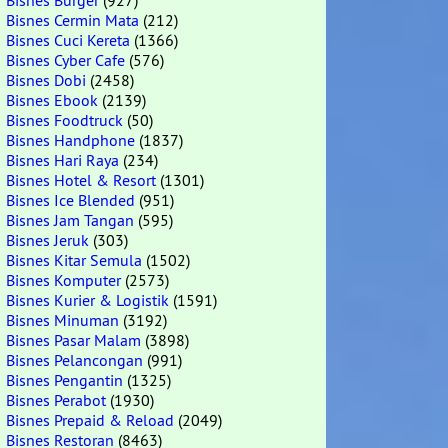
Bisnes Burger
(927)
Bisnes Cermin Mata
(212)
Bisnes Cuci Kereta
(1366)
Bisnes Cyber Cafe
(576)
Bisnes Dobi
(2458)
Bisnes Ebook
(2139)
Bisnes Foodtruck
(50)
Bisnes Handphone
(1837)
Bisnes Hari Raya
(234)
Bisnes Hotel & Resort
(1301)
Bisnes Ice Blended
(951)
Bisnes Jam Tangan
(595)
Bisnes Jeruk
(303)
Bisnes Kitar Semula
(1502)
Bisnes Komputer
(2573)
Bisnes Kurier & Logistik
(1591)
Bisnes Minuman
(3192)
Bisnes Pasar Malam
(3898)
Bisnes Pelancongan
(991)
Bisnes Pengantin
(1325)
Bisnes Perabot
(1930)
Bisnes Prepaid & Reload
(2049)
Bisnes Restoran
(8463)