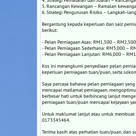
4. Strategi Pemasaran dan Jualan – Rancan
5. Rancangan Kewangan – Ramalan kewangan
6. Strategi Pengurusan Risiko – Langkah-lang
Bergantung kepada keperluan dan saiz pernia
berikut:
- Pelan Perniagaan Asas: RM1,500 – RM2,500
- Pelan Perniagaan Sederhana: RM3,000 – R
- Pelan Perniagaan Lanjutan: RM6,000 – RM
Kos ini merangkumi penyediaan pelan perni
keperluan perniagaan tuan/puan, serta sokon
Saya percaya bahawa pelan perniagaan yang 
mencapai matlamat perniagaan, mengoptimu
berbesar hati untuk berbincang lanjut meng
perniagaan tuan/puan mencapai kejayaan yan
Untuk maklumat lanjut atau untuk membuat 
0173345464.
Terima kasih atas perhatian tuan/puan, dan 