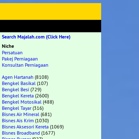
Search Majalah.com (Click Here)
Niche
Persatuan
Pakej Perniagaan
Konsultan Perniagaan
Agen Hartanah
(8108)
Bengkel Basikal
(107)
Bengkel Besi
(729)
Bengkel Kereta
(2600)
Bengkel Motosikal
(488)
Bengkel Tayar
(316)
Bisnes Air Mineral
(681)
Bisnes Ais Krim
(1030)
Bisnes Aksesori Kereta
(1069)
Bisnes Broadband
(1677)