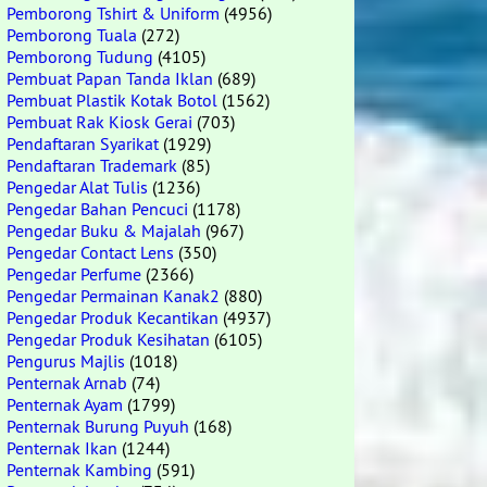
Pemborong Tshirt & Uniform
(4956)
Pemborong Tuala
(272)
Pemborong Tudung
(4105)
Pembuat Papan Tanda Iklan
(689)
Pembuat Plastik Kotak Botol
(1562)
Pembuat Rak Kiosk Gerai
(703)
Pendaftaran Syarikat
(1929)
Pendaftaran Trademark
(85)
Pengedar Alat Tulis
(1236)
Pengedar Bahan Pencuci
(1178)
Pengedar Buku & Majalah
(967)
Pengedar Contact Lens
(350)
Pengedar Perfume
(2366)
Pengedar Permainan Kanak2
(880)
Pengedar Produk Kecantikan
(4937)
Pengedar Produk Kesihatan
(6105)
Pengurus Majlis
(1018)
Penternak Arnab
(74)
Penternak Ayam
(1799)
Penternak Burung Puyuh
(168)
Penternak Ikan
(1244)
Penternak Kambing
(591)