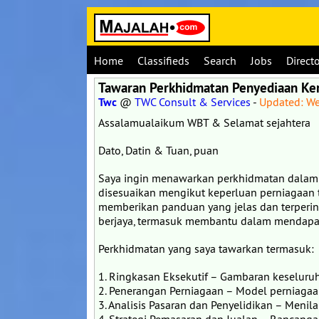
Home
Classifieds
Search
Jobs
Direct
Tawaran Perkhidmatan Penyediaan Kert
Twc
@
TWC Consult & Services
-
Updated: W
Assalamualaikum WBT & Selamat sejahtera
Dato, Datin & Tuan, puan
Saya ingin menawarkan perkhidmatan dalam 
disesuaikan mengikut keperluan perniagaan 
memberikan panduan yang jelas dan terperin
berjaya, termasuk membantu dalam mendapat
Perkhidmatan yang saya tawarkan termasuk:
1. Ringkasan Eksekutif – Gambaran keseluru
2. Penerangan Perniagaan – Model perniagaa
3. Analisis Pasaran dan Penyelidikan – Menil