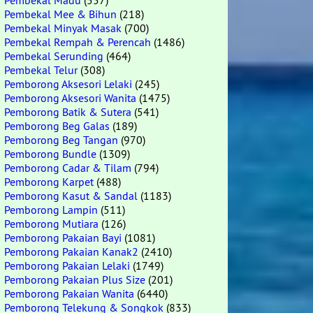
Pembekal Madu
(557)
Pembekal Mee & Bihun
(218)
Pembekal Minyak Masak
(700)
Pembekal Rempah & Perencah
(1486)
Pembekal Serunding
(464)
Pembekal Telur
(308)
Pemborong Aksesori Lelaki
(245)
Pemborong Aksesori Wanita
(1475)
Pemborong Batik & Sutera
(541)
Pemborong Beg Galas
(189)
Pemborong Beg Tangan
(970)
Pemborong Bundle
(1309)
Pemborong Cadar & Tilam
(794)
Pemborong Karpet
(488)
Pemborong Kasut & Sandal
(1183)
Pemborong Lampin
(511)
Pemborong Mutiara
(126)
Pemborong Pakaian Bayi
(1081)
Pemborong Pakaian Kanak2
(2410)
Pemborong Pakaian Lelaki
(1749)
Pemborong Pakaian Plus Size
(201)
Pemborong Pakaian Wanita
(6440)
Pemborong Telekung & Songkok
(833)