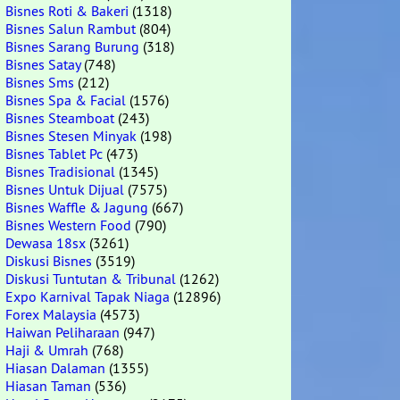
Bisnes Roti & Bakeri
(1318)
Bisnes Salun Rambut
(804)
Bisnes Sarang Burung
(318)
Bisnes Satay
(748)
Bisnes Sms
(212)
Bisnes Spa & Facial
(1576)
Bisnes Steamboat
(243)
Bisnes Stesen Minyak
(198)
Bisnes Tablet Pc
(473)
Bisnes Tradisional
(1345)
Bisnes Untuk Dijual
(7575)
Bisnes Waffle & Jagung
(667)
Bisnes Western Food
(790)
Dewasa 18sx
(3261)
Diskusi Bisnes
(3519)
Diskusi Tuntutan & Tribunal
(1262)
Expo Karnival Tapak Niaga
(12896)
Forex Malaysia
(4573)
Haiwan Peliharaan
(947)
Haji & Umrah
(768)
Hiasan Dalaman
(1355)
Hiasan Taman
(536)