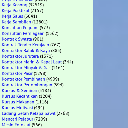
Kerja Kosong
(32519)
Kerja Praktikal
(7157)
Kerja Sales
(6041)
Kerja Sambilan
(12801)
Konsultan Peguam
(573)
Konsultan Perniagaan
(1562)
Kontrak Swasta
(901)
Kontrak Tender Kerajaan
(767)
Kontraktor Balak & Kayu
(885)
Kontraktor Jurutera
(1371)
Kontraktor Marin & Kapal Laut
(344)
Kontraktor Minyak & Gas
(1161)
Kontraktor Pasir
(1298)
Kontraktor Pembinaan
(4909)
Kontraktor Perlombongan
(594)
Kursus & Seminar
(5183)
Kursus Kecantikan
(1204)
Kursus Makanan
(1116)
Kursus Motivasi
(494)
Ladang Getah Kelapa Sawit
(2768)
Mencari Pelabur
(7209)
Mesin Fotostat
(566)