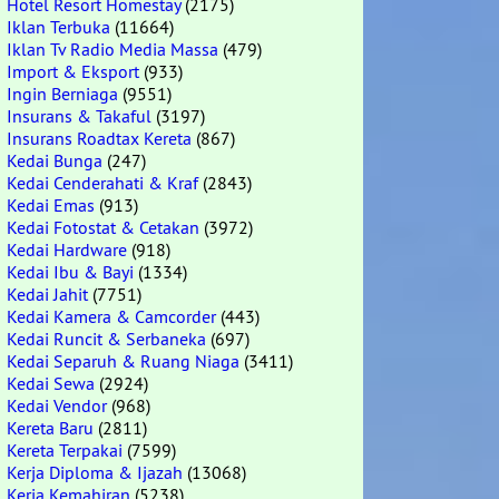
Hotel Resort Homestay
(2175)
Iklan Terbuka
(11664)
Iklan Tv Radio Media Massa
(479)
Import & Eksport
(933)
Ingin Berniaga
(9551)
Insurans & Takaful
(3197)
Insurans Roadtax Kereta
(867)
Kedai Bunga
(247)
Kedai Cenderahati & Kraf
(2843)
Kedai Emas
(913)
Kedai Fotostat & Cetakan
(3972)
Kedai Hardware
(918)
Kedai Ibu & Bayi
(1334)
Kedai Jahit
(7751)
Kedai Kamera & Camcorder
(443)
Kedai Runcit & Serbaneka
(697)
Kedai Separuh & Ruang Niaga
(3411)
Kedai Sewa
(2924)
Kedai Vendor
(968)
Kereta Baru
(2811)
Kereta Terpakai
(7599)
Kerja Diploma & Ijazah
(13068)
Kerja Kemahiran
(5238)