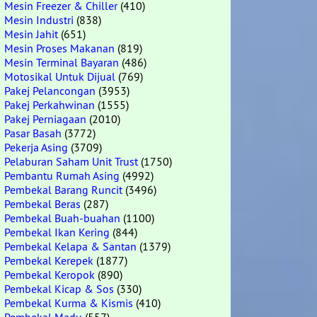
Mesin Freezer & Chiller
(410)
Mesin Industri
(838)
Mesin Jahit
(651)
Mesin Proses Makanan
(819)
Mesin Terminal Bayaran
(486)
Motosikal Untuk Dijual
(769)
Pakej Pelancongan
(3953)
Pakej Perkahwinan
(1555)
Pakej Perniagaan
(2010)
Pasar Basah
(3772)
Pekerja Asing
(3709)
Pelaburan Saham Unit Trust
(1750)
Pembantu Rumah Asing
(4992)
Pembekal Barang Runcit
(3496)
Pembekal Beras
(287)
Pembekal Buah-buahan
(1100)
Pembekal Ikan Kering
(844)
Pembekal Kelapa & Santan
(1379)
Pembekal Kerepek
(1877)
Pembekal Keropok
(890)
Pembekal Kicap & Sos
(330)
Pembekal Kurma & Kismis
(410)