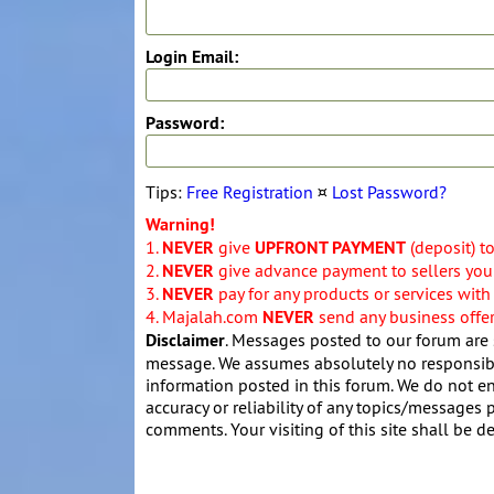
Login Email:
Password:
Tips:
Free Registration
¤
Lost Password?
Warning!
1.
NEVER
give
UPFRONT PAYMENT
(deposit) t
2.
NEVER
give advance payment to sellers you 
3.
NEVER
pay for any products or services with
4. Majalah.com
NEVER
send any business offers
Disclaimer
. Messages posted to our forum are 
message. We assumes absolutely no responsibil
information posted in this forum. We do not en
accuracy or reliability of any topics/messages p
comments. Your visiting of this site shall be d