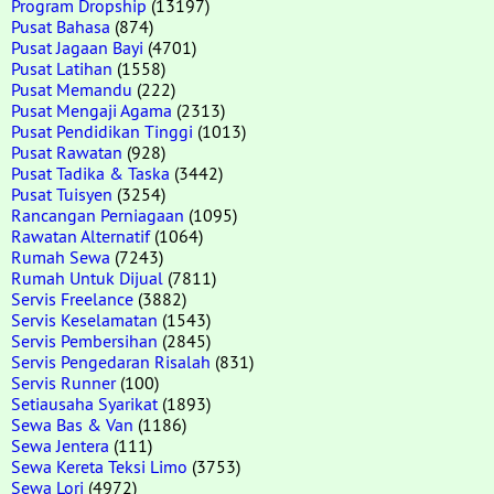
Program Dropship
(13197)
Pusat Bahasa
(874)
Pusat Jagaan Bayi
(4701)
Pusat Latihan
(1558)
Pusat Memandu
(222)
Pusat Mengaji Agama
(2313)
Pusat Pendidikan Tinggi
(1013)
Pusat Rawatan
(928)
Pusat Tadika & Taska
(3442)
Pusat Tuisyen
(3254)
Rancangan Perniagaan
(1095)
Rawatan Alternatif
(1064)
Rumah Sewa
(7243)
Rumah Untuk Dijual
(7811)
Servis Freelance
(3882)
Servis Keselamatan
(1543)
Servis Pembersihan
(2845)
Servis Pengedaran Risalah
(831)
Servis Runner
(100)
Setiausaha Syarikat
(1893)
Sewa Bas & Van
(1186)
Sewa Jentera
(111)
Sewa Kereta Teksi Limo
(3753)
Sewa Lori
(4972)