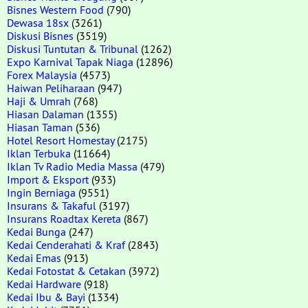
Bisnes Western Food
(790)
Dewasa 18sx
(3261)
Diskusi Bisnes
(3519)
Diskusi Tuntutan & Tribunal
(1262)
Expo Karnival Tapak Niaga
(12896)
Forex Malaysia
(4573)
Haiwan Peliharaan
(947)
Haji & Umrah
(768)
Hiasan Dalaman
(1355)
Hiasan Taman
(536)
Hotel Resort Homestay
(2175)
Iklan Terbuka
(11664)
Iklan Tv Radio Media Massa
(479)
Import & Eksport
(933)
Ingin Berniaga
(9551)
Insurans & Takaful
(3197)
Insurans Roadtax Kereta
(867)
Kedai Bunga
(247)
Kedai Cenderahati & Kraf
(2843)
Kedai Emas
(913)
Kedai Fotostat & Cetakan
(3972)
Kedai Hardware
(918)
Kedai Ibu & Bayi
(1334)