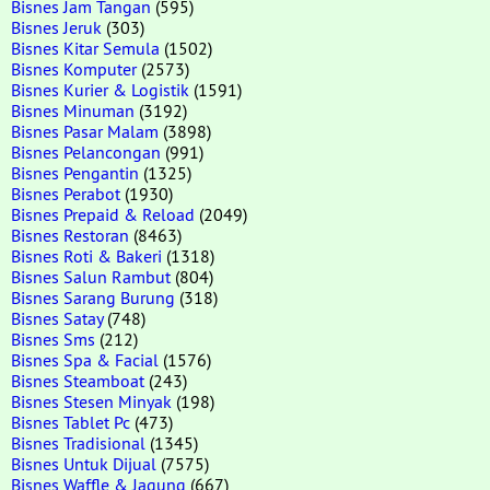
Bisnes Jam Tangan
(595)
Bisnes Jeruk
(303)
Bisnes Kitar Semula
(1502)
Bisnes Komputer
(2573)
Bisnes Kurier & Logistik
(1591)
Bisnes Minuman
(3192)
Bisnes Pasar Malam
(3898)
Bisnes Pelancongan
(991)
Bisnes Pengantin
(1325)
Bisnes Perabot
(1930)
Bisnes Prepaid & Reload
(2049)
Bisnes Restoran
(8463)
Bisnes Roti & Bakeri
(1318)
Bisnes Salun Rambut
(804)
Bisnes Sarang Burung
(318)
Bisnes Satay
(748)
Bisnes Sms
(212)
Bisnes Spa & Facial
(1576)
Bisnes Steamboat
(243)
Bisnes Stesen Minyak
(198)
Bisnes Tablet Pc
(473)
Bisnes Tradisional
(1345)
Bisnes Untuk Dijual
(7575)
Bisnes Waffle & Jagung
(667)