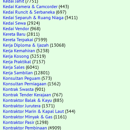
Kedai Jahit
(7751)
Kedai Kamera & Camcorder
(443)
Kedai Runcit & Serbaneka
(697)
Kedai Separuh & Ruang Niaga
(3411)
Kedai Sewa
(2924)
Kedai Vendor
(968)
Kereta Baru
(2811)
Kereta Terpakai
(7599)
Kerja Diploma & Ijazah
(13068)
Kerja Kemahiran
(5238)
Kerja Kosong
(32519)
Kerja Praktikal
(7157)
Kerja Sales
(6041)
Kerja Sambilan
(12801)
Konsultan Peguam
(573)
Konsultan Perniagaan
(1562)
Kontrak Swasta
(901)
Kontrak Tender Kerajaan
(767)
Kontraktor Balak & Kayu
(885)
Kontraktor Jurutera
(1371)
Kontraktor Marin & Kapal Laut
(344)
Kontraktor Minyak & Gas
(1161)
Kontraktor Pasir
(1298)
Kontraktor Pembinaan
(4909)