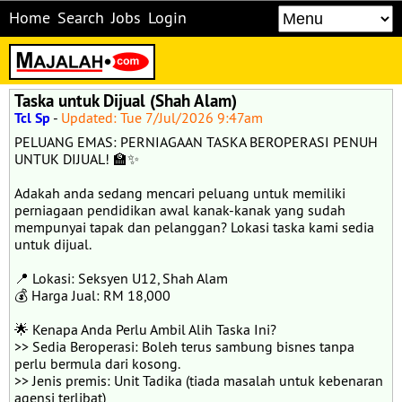
Home
Search
Jobs
Login
Taska untuk Dijual (Shah Alam)
Tcl Sp
-
Updated: Tue 7/Jul/2026 9:47am
PELUANG EMAS: PERNIAGAAN TASKA BEROPERASI PENUH
UNTUK DIJUAL! 🏫✨
Adakah anda sedang mencari peluang untuk memiliki
perniagaan pendidikan awal kanak-kanak yang sudah
mempunyai tapak dan pelanggan? Lokasi taska kami sedia
untuk dijual.
📍 Lokasi: Seksyen U12, Shah Alam
💰 Harga Jual: RM 18,000
🌟 Kenapa Anda Perlu Ambil Alih Taska Ini?
>> Sedia Beroperasi: Boleh terus sambung bisnes tanpa
perlu bermula dari kosong.
>> Jenis premis: Unit Tadika (tiada masalah untuk kebenaran
agensi terlibat)