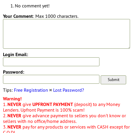
No comment yet!
Your Comment
: Max 1000 characters.
Login Email:
Password:
Tips:
Free Registration
¤
Lost Password?
Warning!
1.
NEVER
give
UPFRONT PAYMENT
(deposit) to any Money
Lenders. Upfront Payment is 100% scam!
2.
NEVER
give advance payment to sellers you don't know or
sellers with no office/home address.
3.
NEVER
pay for any products or services with CASH except for
C.O.D!