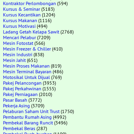
Kontraktor Perlombongan
(594)
Kursus & Seminar
(5183)
Kursus Kecantikan
(1204)
Kursus Makanan
(1116)
Kursus Motivasi
(494)
Ladang Getah Kelapa Sawit
(2768)
Mencari Pelabur
(7209)
Mesin Fotostat
(566)
Mesin Freezer & Chiller
(410)
Mesin Industri
(838)
Mesin Jahit
(651)
Mesin Proses Makanan
(819)
Mesin Terminal Bayaran
(486)
Motosikal Untuk Dijual
(769)
Pakej Pelancongan
(3953)
Pakej Perkahwinan
(1555)
Pakej Perniagaan
(2010)
Pasar Basah
(3772)
Pekerja Asing
(3709)
Pelaburan Saham Unit Trust
(1750)
Pembantu Rumah Asing
(4992)
Pembekal Barang Runcit
(3496)
Pembekal Beras
(287)
Pembekal Buah-buahan
(1100)