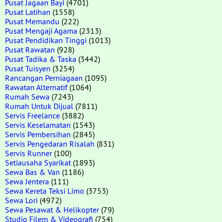
Pusat Jagaan Bayi
(4701)
Pusat Latihan
(1558)
Pusat Memandu
(222)
Pusat Mengaji Agama
(2313)
Pusat Pendidikan Tinggi
(1013)
Pusat Rawatan
(928)
Pusat Tadika & Taska
(3442)
Pusat Tuisyen
(3254)
Rancangan Perniagaan
(1095)
Rawatan Alternatif
(1064)
Rumah Sewa
(7243)
Rumah Untuk Dijual
(7811)
Servis Freelance
(3882)
Servis Keselamatan
(1543)
Servis Pembersihan
(2845)
Servis Pengedaran Risalah
(831)
Servis Runner
(100)
Setiausaha Syarikat
(1893)
Sewa Bas & Van
(1186)
Sewa Jentera
(111)
Sewa Kereta Teksi Limo
(3753)
Sewa Lori
(4972)
Sewa Pesawat & Helikopter
(79)
Studio Filem & Videografi
(754)