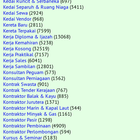
Kedai Runcit & Serbaneka
(697)
Kedai Separuh & Ruang Niaga
(3411)
Kedai Sewa
(2924)
Kedai Vendor
(968)
Kereta Baru
(2811)
Kereta Terpakai
(7599)
Kerja Diploma & Ijazah
(13068)
Kerja Kemahiran
(5238)
Kerja Kosong
(32519)
Kerja Praktikal
(7157)
Kerja Sales
(6041)
Kerja Sambilan
(12801)
Konsultan Peguam
(573)
Konsultan Perniagaan
(1562)
Kontrak Swasta
(901)
Kontrak Tender Kerajaan
(767)
Kontraktor Balak & Kayu
(885)
Kontraktor Jurutera
(1371)
Kontraktor Marin & Kapal Laut
(344)
Kontraktor Minyak & Gas
(1161)
Kontraktor Pasir
(1298)
Kontraktor Pembinaan
(4909)
Kontraktor Perlombongan
(594)
Kursus & Seminar
(5183)