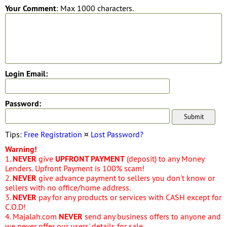
Your Comment
: Max 1000 characters.
Login Email:
Password:
Tips:
Free Registration
¤
Lost Password?
Warning!
1.
NEVER
give
UPFRONT PAYMENT
(deposit) to any Money
Lenders. Upfront Payment is 100% scam!
2.
NEVER
give advance payment to sellers you don't know or
sellers with no office/home address.
3.
NEVER
pay for any products or services with CASH except for
C.O.D!
4. Majalah.com
NEVER
send any business offers to anyone and
we never offer our users' details for sale.