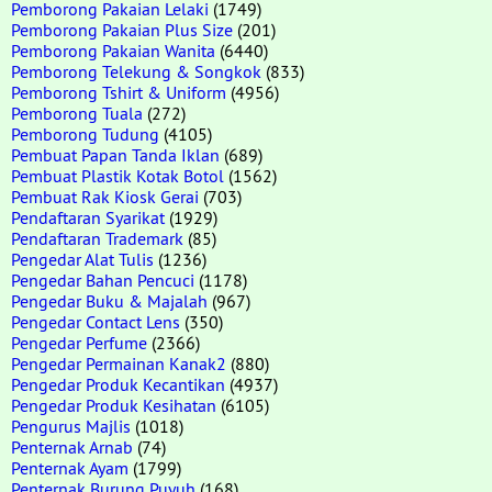
Pemborong Pakaian Lelaki
(1749)
Pemborong Pakaian Plus Size
(201)
Pemborong Pakaian Wanita
(6440)
Pemborong Telekung & Songkok
(833)
Pemborong Tshirt & Uniform
(4956)
Pemborong Tuala
(272)
Pemborong Tudung
(4105)
Pembuat Papan Tanda Iklan
(689)
Pembuat Plastik Kotak Botol
(1562)
Pembuat Rak Kiosk Gerai
(703)
Pendaftaran Syarikat
(1929)
Pendaftaran Trademark
(85)
Pengedar Alat Tulis
(1236)
Pengedar Bahan Pencuci
(1178)
Pengedar Buku & Majalah
(967)
Pengedar Contact Lens
(350)
Pengedar Perfume
(2366)
Pengedar Permainan Kanak2
(880)
Pengedar Produk Kecantikan
(4937)
Pengedar Produk Kesihatan
(6105)
Pengurus Majlis
(1018)
Penternak Arnab
(74)
Penternak Ayam
(1799)
Penternak Burung Puyuh
(168)