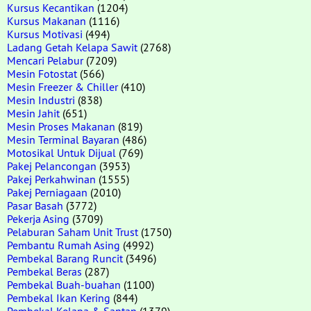
Kursus Kecantikan
(1204)
Kursus Makanan
(1116)
Kursus Motivasi
(494)
Ladang Getah Kelapa Sawit
(2768)
Mencari Pelabur
(7209)
Mesin Fotostat
(566)
Mesin Freezer & Chiller
(410)
Mesin Industri
(838)
Mesin Jahit
(651)
Mesin Proses Makanan
(819)
Mesin Terminal Bayaran
(486)
Motosikal Untuk Dijual
(769)
Pakej Pelancongan
(3953)
Pakej Perkahwinan
(1555)
Pakej Perniagaan
(2010)
Pasar Basah
(3772)
Pekerja Asing
(3709)
Pelaburan Saham Unit Trust
(1750)
Pembantu Rumah Asing
(4992)
Pembekal Barang Runcit
(3496)
Pembekal Beras
(287)
Pembekal Buah-buahan
(1100)
Pembekal Ikan Kering
(844)
Pembekal Kelapa & Santan
(1379)