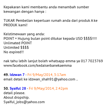
Kepakaran kami membantu anda menambah sumber
kewangan dengan hanya :
TUKAR Pembelian keperluan rumah anda dari produk A ke
PRODUK kami!
Keistimewaan yang anda:
POINT = Hujung bulan point ditukar kepada USD $$$$!!!!
Unlimated POINT
Unlimited $$$$
No expired!!
nak tahu lebih lanjut boleh whatsapp emma ya 017 7023769
www.facebook.com/kedaiserbanekaemma
49.
Idzwan 7
-
Fri 9/May/2014, 3:17am
email detail ke idzwan_shah91@yahoo.com ..
50.
Syaiful 28
-
Fri 9/May/2014, 2:42pm
detail please.
About dropship.
Syaiful_jobs@yahoo.com