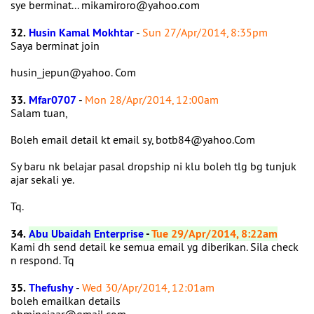
sye berminat... mikamiroro@yahoo.com
32.
Husin Kamal Mokhtar
-
Sun 27/Apr/2014, 8:35pm
Saya berminat join
husin_jepun@yahoo. Com
33.
Mfar0707
-
Mon 28/Apr/2014, 12:00am
Salam tuan,
Boleh email detail kt email sy, botb84@yahoo.Com
Sy baru nk belajar pasal dropship ni klu boleh tlg bg tunjuk
ajar sekali ye.
Tq.
34.
Abu Ubaidah Enterprise
-
Tue 29/Apr/2014, 8:22am
Kami dh send detail ke semua email yg diberikan. Sila check
n respond. Tq
35.
Thefushy
-
Wed 30/Apr/2014, 12:01am
boleh emailkan details