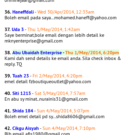
ohminejaar@gmail.com
36.
Haneffdali
-
Wed 30/Apr/2014, 12:33am
Boleh email pada saya...mohamed.haneff@yahoo.com
37.
Uda 3
-
Thu 1/May/2014, 1:42am
Saye berminat,bole email dengan lebih detail ke
mknyenterprise@gmail.com
38.
Abu Ubaidah Enterprise
-
Thu 1/May/2014, 6:20pm
Kami dah send details ke email anda. Sila check inbox &
reply. TQ
39.
Tuah 23
-
Fri 2/May/2014, 4:20pm
emel detail fzboutiqueoutlet@yahoo.com
40.
Siti 1215
-
Sat 3/May/2014, 7:57am
En abu sy minat..nurainis31@gmail.com
41.
Shida 184
-
Sun 4/May/2014, 5:07pm
Boleh emel detail pd sy...shida8606@gmail.com
42.
Cikgu Aisyah
-
Sun 4/May/2014, 7:10pm
Blh email afis1980@gmail.com