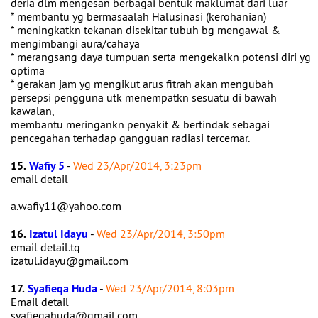
deria dlm mengesan berbagai bentuk maklumat dari luar
* membantu yg bermasaalah Halusinasi (kerohanian)
* meningkatkn tekanan disekitar tubuh bg mengawal &
mengimbangi aura/cahaya
* merangsang daya tumpuan serta mengekalkn potensi diri yg
optima
* gerakan jam yg mengikut arus fitrah akan mengubah
persepsi pengguna utk menempatkn sesuatu di bawah
kawalan,
membantu meringankn penyakit & bertindak sebagai
pencegahan terhadap gangguan radiasi tercemar.
15.
Wafiy 5
-
Wed 23/Apr/2014, 3:23pm
email detail
a.wafiy11@yahoo.com
16.
Izatul Idayu
-
Wed 23/Apr/2014, 3:50pm
email detail.tq
izatul.idayu@gmail.com
17.
Syafieqa Huda
-
Wed 23/Apr/2014, 8:03pm
Email detail
syafieqahuda@gmail.com