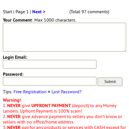
Start | Page 1 |
Next >
(Total 97 comments)
Your Comment
: Max 1000 characters.
Login Email:
Password:
Tips:
Free Registration
¤
Lost Password?
Warning!
1.
NEVER
give
UPFRONT PAYMENT
(deposit) to any Money
Lenders. Upfront Payment is 100% scam!
2.
NEVER
give advance payment to sellers you don't know or
sellers with no office/home address.
3.
NEVER
pay for any products or services with CASH except for