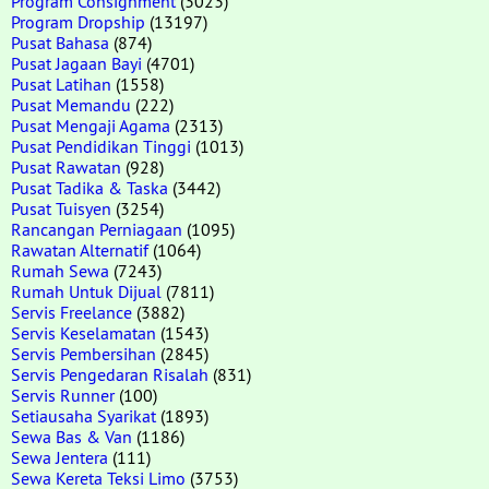
Program Consignment
(3023)
Program Dropship
(13197)
Pusat Bahasa
(874)
Pusat Jagaan Bayi
(4701)
Pusat Latihan
(1558)
Pusat Memandu
(222)
Pusat Mengaji Agama
(2313)
Pusat Pendidikan Tinggi
(1013)
Pusat Rawatan
(928)
Pusat Tadika & Taska
(3442)
Pusat Tuisyen
(3254)
Rancangan Perniagaan
(1095)
Rawatan Alternatif
(1064)
Rumah Sewa
(7243)
Rumah Untuk Dijual
(7811)
Servis Freelance
(3882)
Servis Keselamatan
(1543)
Servis Pembersihan
(2845)
Servis Pengedaran Risalah
(831)
Servis Runner
(100)
Setiausaha Syarikat
(1893)
Sewa Bas & Van
(1186)
Sewa Jentera
(111)
Sewa Kereta Teksi Limo
(3753)