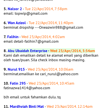
5.
Nalsor 2
-
Tue 22/Apr/2014, 7:58pm
email: topwip@gmail.com
6.
Wan Azizol
-
Tue 22/Apr/2014, 11:40pm
berminat dropship ---Oneazwin988@gmail.com
7.
Falihin
-
Wed 23/Apr/2014, 4:02am
email detail-falihin7@gmail.com
8.
Abu Ubaidah Enterprise
-
Wed 23/Apr/2014, 5:54am
Kami dah emailkan detail ke alamat email yang diberikan
oleh tuan/puan. Sila check inbox masing-masing.
9.
Nurul 915
-
Wed 23/Apr/2014, 10:06am
berminat.emailkan ke cari_nurul@yahoo.com
10.
Fatin 295
-
Wed 23/Apr/2014, 10:45am
fatinazwa1414@yahoo.com
blh email untuk fahamkan dulu. tq
11.
Mardhyiah Binti Mat
-
Wed 23/Apr/2014, 12:14pm