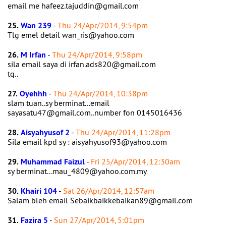
email me hafeez.tajuddin@gmail.com
25.
Wan 239
-
Thu 24/Apr/2014, 9:54pm
Tlg emel detail wan_ris@yahoo.com
26.
M Irfan
-
Thu 24/Apr/2014, 9:58pm
sila email saya di irfan.ads820@gmail.com
tq..
27.
Oyehhh
-
Thu 24/Apr/2014, 10:38pm
slam tuan..sy berminat...email
sayasatu47@gmail.com..number fon 0145016436
28.
Aisyahyusof 2
-
Thu 24/Apr/2014, 11:28pm
Sila email kpd sy : aisyahyusof93@yahoo.com
29.
Muhammad Faizul
-
Fri 25/Apr/2014, 12:30am
sy berminat...mau_4809@yahoo.com.my
30.
Khairi 104
-
Sat 26/Apr/2014, 12:57am
Salam bleh email Sebaikbaikkebaikan89@gmail.com
31.
Fazira 5
-
Sun 27/Apr/2014, 5:01pm