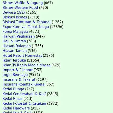
Bisnes Waffle & Jagung
(667)
Bisnes Western Food
(790)
Dewasa 18sx
(3261)
Diskusi Bisnes
(3519)
Diskusi Tuntutan & Tribunal
(1262)
Expo Karnival Tapak Niaga
(12896)
Forex Malaysia
(4573)
Haiwan Peliharaan
(947)
Haji & Umrah
(768)
Hiasan Dalaman
(1355)
Hiasan Taman
(536)
Hotel Resort Homestay
(2175)
Iklan Terbuka
(11664)
Iklan Tv Radio Media Massa
(479)
Import & Eksport
(933)
Ingin Berniaga
(9551)
Insurans & Takaful
(3197)
Insurans Roadtax Kereta
(867)
Kedai Bunga
(247)
Kedai Cenderahati & Kraf
(2843)
Kedai Emas
(913)
Kedai Fotostat & Cetakan
(3972)
Kedai Hardware
(918)
Kedai Ibu & Bayi
(1334)