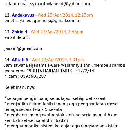
salam, email sy mardhyiahmat@yahoo.com
12.
Andakpyus
-
Wed 23/Apr/2014, 12:23pm
emel saya redsgunners@gmail.com tq
13.
Zairin 4
-
Wed 23/Apr/2014, 2:46pm
email detail :
jairain@gmail.com
14.
Afizah 6
-
Wed 23/Apr/2014, 3:01pm
Jam Tawaf Berjenama I-Care Warannty 1 thn.. membeli sambil
menderma.(BERITA HARIAN TARIKH: 17/2/14)
Nizam : 0193605287
Kelebihan2nya:
* sebagai pengimbang semulajadi setiap detik/saat
* menjadikn fikiran lebih tenang dgn penghantaran mesej
tenaga secara tetap & sekata
* membantu mengawal rentak jantung serta memulihkan
kembali sel-sel saraf dlm badan
* mengharmonikn sistem kelenjar dgn rangsangan sistem