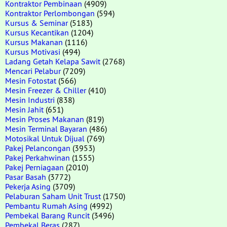
Kontraktor Pembinaan
(4909)
Kontraktor Perlombongan
(594)
Kursus & Seminar
(5183)
Kursus Kecantikan
(1204)
Kursus Makanan
(1116)
Kursus Motivasi
(494)
Ladang Getah Kelapa Sawit
(2768)
Mencari Pelabur
(7209)
Mesin Fotostat
(566)
Mesin Freezer & Chiller
(410)
Mesin Industri
(838)
Mesin Jahit
(651)
Mesin Proses Makanan
(819)
Mesin Terminal Bayaran
(486)
Motosikal Untuk Dijual
(769)
Pakej Pelancongan
(3953)
Pakej Perkahwinan
(1555)
Pakej Perniagaan
(2010)
Pasar Basah
(3772)
Pekerja Asing
(3709)
Pelaburan Saham Unit Trust
(1750)
Pembantu Rumah Asing
(4992)
Pembekal Barang Runcit
(3496)
Pembekal Beras
(287)