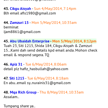
43.
Cikgu Aisyah
-
Sun 4/May/2014, 7:14pm
Blh email afis1980@gmail.com
44.
Zamzuri 15
-
Mon 5/May/2014, 10:35am
berminat
ijam8861@gmail.com
45.
Abu Ubaidah Enterprise
-
Mon 5/May/2014, 8:12pm
Tuah 23, Siti 1215, Shida 184, Cikgu Aisyah & Zamzuri
15...Kami dah send details kpd email anda. Mohon check
email & respond segera. TQ
46.
Apiz 31
-
Tue 6/May/2014, 8:06am
detail plz hafiz_hasbullah@yahoo.com
47.
Siti 1215
-
Tue 6/May/2014, 8:18am
En abu..email sy..nurainis31@gmail.com
48.
Mqa Rich Group
-
Thu 8/May/2014, 10:33am
Assalam..
Tumpang share ya..