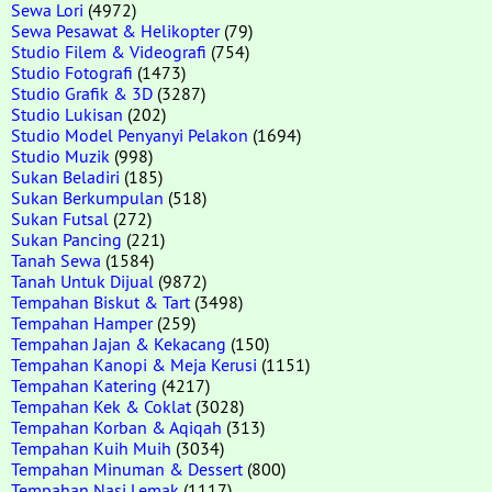
Sewa Lori
(4972)
Sewa Pesawat & Helikopter
(79)
Studio Filem & Videografi
(754)
Studio Fotografi
(1473)
Studio Grafik & 3D
(3287)
Studio Lukisan
(202)
Studio Model Penyanyi Pelakon
(1694)
Studio Muzik
(998)
Sukan Beladiri
(185)
Sukan Berkumpulan
(518)
Sukan Futsal
(272)
Sukan Pancing
(221)
Tanah Sewa
(1584)
Tanah Untuk Dijual
(9872)
Tempahan Biskut & Tart
(3498)
Tempahan Hamper
(259)
Tempahan Jajan & Kekacang
(150)
Tempahan Kanopi & Meja Kerusi
(1151)
Tempahan Katering
(4217)
Tempahan Kek & Coklat
(3028)
Tempahan Korban & Aqiqah
(313)
Tempahan Kuih Muih
(3034)
Tempahan Minuman & Dessert
(800)
Tempahan Nasi Lemak
(1117)