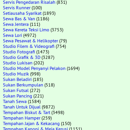
Servis Pengedaran Risalah
(831)
Servis Runner
(100)
Setiausaha Syarikat
(1893)
Sewa Bas & Van
(1186)
Sewa Jentera
(111)
Sewa Kereta Teksi Limo
(3753)
Sewa Lori
(4972)
Sewa Pesawat & Helikopter
(79)
Studio Filem & Videografi
(754)
Studio Fotografi
(1473)
Studio Grafik & 3D
(3287)
Studio Lukisan
(202)
Studio Model Penyanyi Pelakon
(1694)
Studio Muzik
(998)
Sukan Beladiri
(185)
Sukan Berkumpulan
(518)
Sukan Futsal
(272)
Sukan Pancing
(221)
Tanah Sewa
(1584)
Tanah Untuk Dijual
(9872)
Tempahan Biskut & Tart
(3498)
Tempahan Hamper
(259)
Tempahan Jajan & Kekacang
(150)
Tempahan Kanopi & Meja Kerusi
(1151)