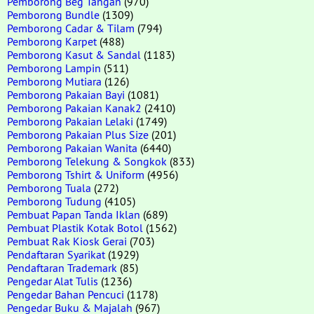
Pemborong Beg Tangan
(970)
Pemborong Bundle
(1309)
Pemborong Cadar & Tilam
(794)
Pemborong Karpet
(488)
Pemborong Kasut & Sandal
(1183)
Pemborong Lampin
(511)
Pemborong Mutiara
(126)
Pemborong Pakaian Bayi
(1081)
Pemborong Pakaian Kanak2
(2410)
Pemborong Pakaian Lelaki
(1749)
Pemborong Pakaian Plus Size
(201)
Pemborong Pakaian Wanita
(6440)
Pemborong Telekung & Songkok
(833)
Pemborong Tshirt & Uniform
(4956)
Pemborong Tuala
(272)
Pemborong Tudung
(4105)
Pembuat Papan Tanda Iklan
(689)
Pembuat Plastik Kotak Botol
(1562)
Pembuat Rak Kiosk Gerai
(703)
Pendaftaran Syarikat
(1929)
Pendaftaran Trademark
(85)
Pengedar Alat Tulis
(1236)
Pengedar Bahan Pencuci
(1178)
Pengedar Buku & Majalah
(967)