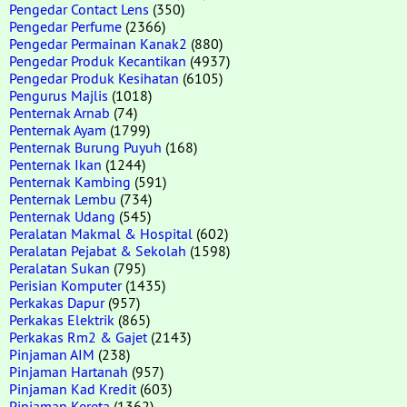
Pengedar Contact Lens
(350)
Pengedar Perfume
(2366)
Pengedar Permainan Kanak2
(880)
Pengedar Produk Kecantikan
(4937)
Pengedar Produk Kesihatan
(6105)
Pengurus Majlis
(1018)
Penternak Arnab
(74)
Penternak Ayam
(1799)
Penternak Burung Puyuh
(168)
Penternak Ikan
(1244)
Penternak Kambing
(591)
Penternak Lembu
(734)
Penternak Udang
(545)
Peralatan Makmal & Hospital
(602)
Peralatan Pejabat & Sekolah
(1598)
Peralatan Sukan
(795)
Perisian Komputer
(1435)
Perkakas Dapur
(957)
Perkakas Elektrik
(865)
Perkakas Rm2 & Gajet
(2143)
Pinjaman AIM
(238)
Pinjaman Hartanah
(957)
Pinjaman Kad Kredit
(603)
Pinjaman Kereta
(1362)