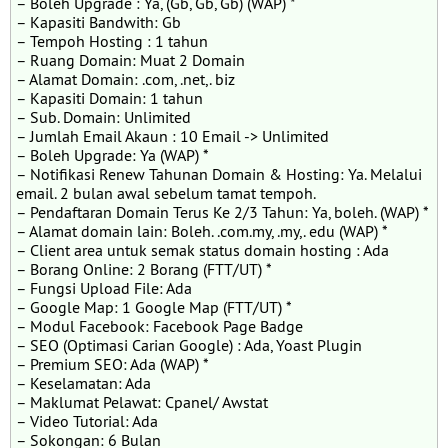
– Boleh Upgrade : Ya, (Gb, Gb, Gb) (WAP) *
– Kapasiti Bandwith: Gb
– Tempoh Hosting : 1 tahun
– Ruang Domain: Muat 2 Domain
– Alamat Domain: .com, .net,. biz
– Kapasiti Domain: 1 tahun
– Sub. Domain: Unlimited
– Jumlah Email Akaun : 10 Email -> Unlimited
– Boleh Upgrade: Ya (WAP) *
– Notifikasi Renew Tahunan Domain & Hosting: Ya. Melalui
email. 2 bulan awal sebelum tamat tempoh.
– Pendaftaran Domain Terus Ke 2/3 Tahun: Ya, boleh. (WAP) *
– Alamat domain lain: Boleh. .com.my, .my,. edu (WAP) *
– Client area untuk semak status domain hosting : Ada
– Borang Online: 2 Borang (FTT/UT) *
– Fungsi Upload File: Ada
– Google Map: 1 Google Map (FTT/UT) *
– Modul Facebook: Facebook Page Badge
– SEO (Optimasi Carian Google) : Ada, Yoast Plugin
– Premium SEO: Ada (WAP) *
– Keselamatan: Ada
– Maklumat Pelawat: Cpanel/ Awstat
– Video Tutorial: Ada
– Sokongan: 6 Bulan