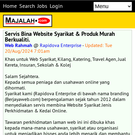
Home
Search
Jobs
Login
Servis Bina Website Syarikat & Produk Murah
Berkualiti.
Web Rahmah
@
Rapidova Enterprise
-
Updated: Tue
20/Aug/2024 7:01am
Khas untuk Web Syarikat, Kilang, Katering, Travel Agen, Jual
Kereta, Insuran, Sekolah & Kolej
Salam Sejahtera.
Kepada semua peniaga dan usahawan online yang
dihormati.
Syarikat kami (Rapidova Enterprise di bawah nama branding
(Berjayaweb.com) berpengalaman sejak tahun 2012 dalam
menyediakan servis membina Website Syarikat Jenis
Perkhidmatan & Kedai Online.
Tawaran perkhidmatan laman web ini ini dibuka khas
kepada mana-mana usahawan, syarikat atau organisasi
untuk menjadikan bisnes anda lebih menarik dan membantu