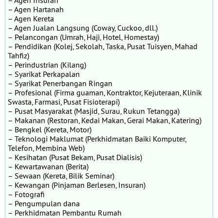
– Agen Insuran
– Agen Hartanah
– Agen Kereta
– Agen Jualan Langsung (Coway, Cuckoo, dll.)
– Pelancongan (Umrah, Haji, Hotel, Homestay)
– Pendidikan (Kolej, Sekolah, Taska, Pusat Tuisyen, Mahad
Tahfiz)
– Perindustrian (Kilang)
– Syarikat Perkapalan
– Syarikat Penerbangan Ringan
– Profesional (Firma guaman, Kontraktor, Kejuteraan, Klinik
Swasta, Farmasi, Pusat Fisioterapi)
– Pusat Masyarakat (Masjid, Surau, Rukun Tetangga)
– Makanan (Restoran, Kedai Makan, Gerai Makan, Katering)
– Bengkel (Kereta, Motor)
– Teknologi Maklumat (Perkhidmatan Baiki Komputer,
Telefon, Membina Web)
– Kesihatan (Pusat Bekam, Pusat Dialisis)
– Kewartawanan (Berita)
– Sewaan (Kereta, Bilik Seminar)
– Kewangan (Pinjaman Berlesen, Insuran)
– Fotografi
– Pengumpulan dana
– Perkhidmatan Pembantu Rumah