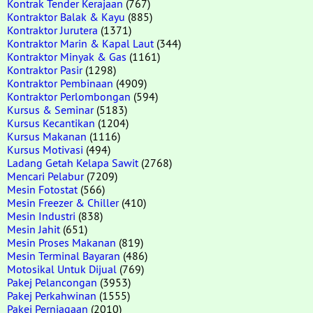
Kontrak Tender Kerajaan
(767)
Kontraktor Balak & Kayu
(885)
Kontraktor Jurutera
(1371)
Kontraktor Marin & Kapal Laut
(344)
Kontraktor Minyak & Gas
(1161)
Kontraktor Pasir
(1298)
Kontraktor Pembinaan
(4909)
Kontraktor Perlombongan
(594)
Kursus & Seminar
(5183)
Kursus Kecantikan
(1204)
Kursus Makanan
(1116)
Kursus Motivasi
(494)
Ladang Getah Kelapa Sawit
(2768)
Mencari Pelabur
(7209)
Mesin Fotostat
(566)
Mesin Freezer & Chiller
(410)
Mesin Industri
(838)
Mesin Jahit
(651)
Mesin Proses Makanan
(819)
Mesin Terminal Bayaran
(486)
Motosikal Untuk Dijual
(769)
Pakej Pelancongan
(3953)
Pakej Perkahwinan
(1555)
Pakej Perniagaan
(2010)