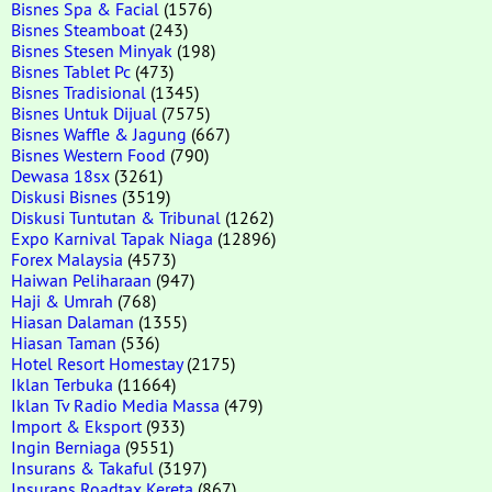
Bisnes Spa & Facial
(1576)
Bisnes Steamboat
(243)
Bisnes Stesen Minyak
(198)
Bisnes Tablet Pc
(473)
Bisnes Tradisional
(1345)
Bisnes Untuk Dijual
(7575)
Bisnes Waffle & Jagung
(667)
Bisnes Western Food
(790)
Dewasa 18sx
(3261)
Diskusi Bisnes
(3519)
Diskusi Tuntutan & Tribunal
(1262)
Expo Karnival Tapak Niaga
(12896)
Forex Malaysia
(4573)
Haiwan Peliharaan
(947)
Haji & Umrah
(768)
Hiasan Dalaman
(1355)
Hiasan Taman
(536)
Hotel Resort Homestay
(2175)
Iklan Terbuka
(11664)
Iklan Tv Radio Media Massa
(479)
Import & Eksport
(933)
Ingin Berniaga
(9551)
Insurans & Takaful
(3197)
Insurans Roadtax Kereta
(867)