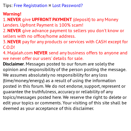
Tips:
Free Registration
¤
Lost Password?
Warning!
1.
NEVER
give
UPFRONT PAYMENT
(deposit) to any Money
Lenders. Upfront Payment is 100% scam!
2.
NEVER
give advance payment to sellers you don't know or
sellers with no office/home address.
3.
NEVER
pay for any products or services with CASH except for
C.O.D!
4. Majalah.com
NEVER
send any business offers to anyone and
we never offer our users' details for sale.
Disclaimer
. Messages posted to our forum are solely the
opinion and responsibility of the person posting the message.
We assumes absolutely no responsibility for any loss
(time/money/energy) as a result of using the information
posted in this forum. We do not endorse, support, represent or
guarantee the truthfulness, accuracy or reliability of any
topics/messages posted here. We reserve the right to delete or
edit your topics or comments. Your visiting of this site shall be
deemed as your acceptance of this disclaimer.