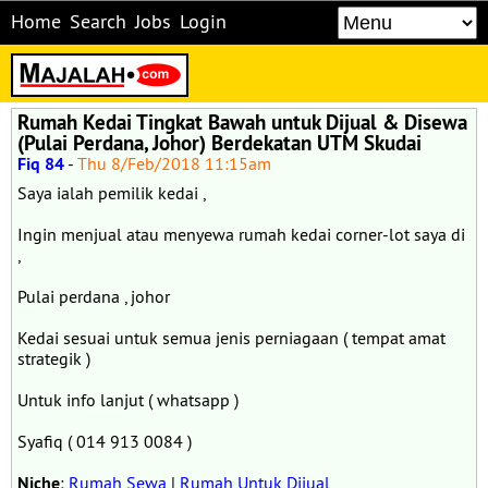
Home
Search
Jobs
Login
Rumah Kedai Tingkat Bawah untuk Dijual & Disewa
(Pulai Perdana, Johor) Berdekatan UTM Skudai
Fiq 84
-
Thu 8/Feb/2018 11:15am
Saya ialah pemilik kedai ,
Ingin menjual atau menyewa rumah kedai corner-lot saya di
,
Pulai perdana , johor
Kedai sesuai untuk semua jenis perniagaan ( tempat amat
strategik )
Untuk info lanjut ( whatsapp )
Syafiq ( 014 913 0084 )
Niche
:
Rumah Sewa
|
Rumah Untuk Dijual