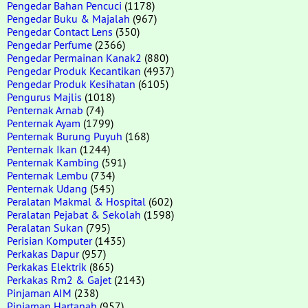
Pengedar Bahan Pencuci
(1178)
Pengedar Buku & Majalah
(967)
Pengedar Contact Lens
(350)
Pengedar Perfume
(2366)
Pengedar Permainan Kanak2
(880)
Pengedar Produk Kecantikan
(4937)
Pengedar Produk Kesihatan
(6105)
Pengurus Majlis
(1018)
Penternak Arnab
(74)
Penternak Ayam
(1799)
Penternak Burung Puyuh
(168)
Penternak Ikan
(1244)
Penternak Kambing
(591)
Penternak Lembu
(734)
Penternak Udang
(545)
Peralatan Makmal & Hospital
(602)
Peralatan Pejabat & Sekolah
(1598)
Peralatan Sukan
(795)
Perisian Komputer
(1435)
Perkakas Dapur
(957)
Perkakas Elektrik
(865)
Perkakas Rm2 & Gajet
(2143)
Pinjaman AIM
(238)
Pinjaman Hartanah
(957)