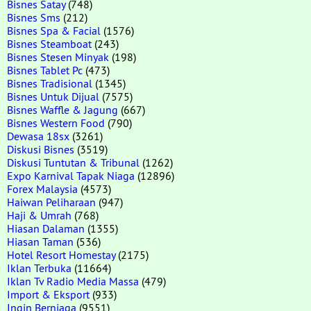
Bisnes Satay
(748)
Bisnes Sms
(212)
Bisnes Spa & Facial
(1576)
Bisnes Steamboat
(243)
Bisnes Stesen Minyak
(198)
Bisnes Tablet Pc
(473)
Bisnes Tradisional
(1345)
Bisnes Untuk Dijual
(7575)
Bisnes Waffle & Jagung
(667)
Bisnes Western Food
(790)
Dewasa 18sx
(3261)
Diskusi Bisnes
(3519)
Diskusi Tuntutan & Tribunal
(1262)
Expo Karnival Tapak Niaga
(12896)
Forex Malaysia
(4573)
Haiwan Peliharaan
(947)
Haji & Umrah
(768)
Hiasan Dalaman
(1355)
Hiasan Taman
(536)
Hotel Resort Homestay
(2175)
Iklan Terbuka
(11664)
Iklan Tv Radio Media Massa
(479)
Import & Eksport
(933)
Ingin Berniaga
(9551)