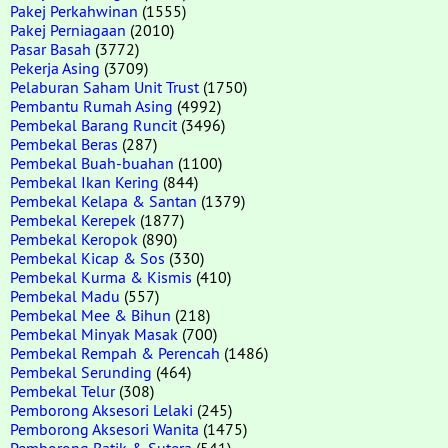
Pakej Perkahwinan
(1555)
Pakej Perniagaan
(2010)
Pasar Basah
(3772)
Pekerja Asing
(3709)
Pelaburan Saham Unit Trust
(1750)
Pembantu Rumah Asing
(4992)
Pembekal Barang Runcit
(3496)
Pembekal Beras
(287)
Pembekal Buah-buahan
(1100)
Pembekal Ikan Kering
(844)
Pembekal Kelapa & Santan
(1379)
Pembekal Kerepek
(1877)
Pembekal Keropok
(890)
Pembekal Kicap & Sos
(330)
Pembekal Kurma & Kismis
(410)
Pembekal Madu
(557)
Pembekal Mee & Bihun
(218)
Pembekal Minyak Masak
(700)
Pembekal Rempah & Perencah
(1486)
Pembekal Serunding
(464)
Pembekal Telur
(308)
Pemborong Aksesori Lelaki
(245)
Pemborong Aksesori Wanita
(1475)
Pemborong Batik & Sutera
(541)