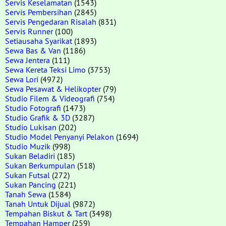
Servis Keselamatan
(1543)
Servis Pembersihan
(2845)
Servis Pengedaran Risalah
(831)
Servis Runner
(100)
Setiausaha Syarikat
(1893)
Sewa Bas & Van
(1186)
Sewa Jentera
(111)
Sewa Kereta Teksi Limo
(3753)
Sewa Lori
(4972)
Sewa Pesawat & Helikopter
(79)
Studio Filem & Videografi
(754)
Studio Fotografi
(1473)
Studio Grafik & 3D
(3287)
Studio Lukisan
(202)
Studio Model Penyanyi Pelakon
(1694)
Studio Muzik
(998)
Sukan Beladiri
(185)
Sukan Berkumpulan
(518)
Sukan Futsal
(272)
Sukan Pancing
(221)
Tanah Sewa
(1584)
Tanah Untuk Dijual
(9872)
Tempahan Biskut & Tart
(3498)
Tempahan Hamper
(259)