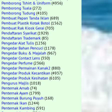
Pemborong Tshirt & Uniform
(4956)
Pemborong Tuala
(272)
Pemborong Tudung
(4105)
Pembuat Papan Tanda Iklan
(689)
Pembuat Plastik Kotak Botol
(1562)
Pembuat Rak Kiosk Gerai
(703)
Pendaftaran Syarikat
(1929)
Pendaftaran Trademark
(85)
Pengedar Alat Tulis
(1236)
Pengedar Bahan Pencuci
(1178)
Pengedar Buku & Majalah
(967)
Pengedar Contact Lens
(350)
Pengedar Perfume
(2366)
Pengedar Permainan Kanak2
(880)
Pengedar Produk Kecantikan
(4937)
Pengedar Produk Kesihatan
(6105)
Pengurus Majlis
(1018)
Penternak Arnab
(74)
Penternak Ayam
(1799)
Penternak Burung Puyuh
(168)
Penternak Ikan
(1244)
Penternak Kambing
(591)