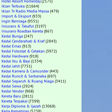
Hotel Resort Homestay
(2175)
Iklan Terbuka
(11664)
Iklan Tv Radio Media Massa
(479)
Import & Eksport
(933)
Ingin Berniaga
(9551)
Insurans & Takaful
(3197)
Insurans Roadtax Kereta
(867)
Kedai Bunga
(247)
Kedai Cenderahati & Kraf
(2843)
Kedai Emas
(913)
Kedai Fotostat & Cetakan
(3972)
Kedai Hardware
(918)
Kedai Ibu & Bayi
(1334)
Kedai Jahit
(7751)
Kedai Kamera & Camcorder
(443)
Kedai Runcit & Serbaneka
(697)
Kedai Separuh & Ruang Niaga
(3411)
Kedai Sewa
(2924)
Kedai Vendor
(968)
Kereta Baru
(2811)
Kereta Terpakai
(7599)
Kerja Diploma & Ijazah
(13068)
Kerja Kemahiran
(5238)