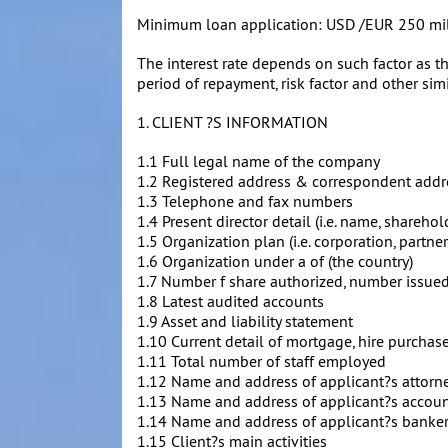
Minimum loan application: USD /EUR 250 mi
The interest rate depends on such factor as the
period of repayment, risk factor and other simi
1. CLIENT ?S INFORMATION
1.1 Full legal name of the company
1.2 Registered address & correspondent addr
1.3 Telephone and fax numbers
1.4 Present director detail (i.e. name, sharehol
1.5 Organization plan (i.e. corporation, partner
1.6 Organization under a of (the country)
1.7 Number f share authorized, number issued a
1.8 Latest audited accounts
1.9 Asset and liability statement
1.10 Current detail of mortgage, hire purchas
1.11 Total number of staff employed
1.12 Name and address of applicant?s attorn
1.13 Name and address of applicant?s accou
1.14 Name and address of applicant?s banke
1.15 Client?s main activities