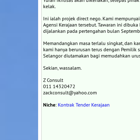
Yuran Ikhtisas akan dikenakan, selepas piha
kelak.
Ini ialah projek direct nego. Kami mempuny
Agensi Kerajaan tersebut. Tawaran ini dibuka
dijalankan pada pertengahan bulan Septemb
Memandangkan masa terlalu singkat, dan kami
kami hanya berurusan terus dengan Pemilik sy
Selangor diutamakan bagi memudahkan urus
Sekian, wassalam.
Z Consult
011 14320472
zackconsult@yahoo.com
Niche
:
Kontrak Tender Kerajaan