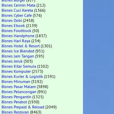
Bisnes Burger
(927)
Bisnes Cermin Mata
(212)
Bisnes Cuci Kereta
(1366)
Bisnes Cyber Cafe
(576)
Bisnes Dobi
(2458)
Bisnes Ebook
(2139)
Bisnes Foodtruck
(50)
Bisnes Handphone
(1837)
Bisnes Hari Raya
(234)
Bisnes Hotel & Resort
(1301)
Bisnes Ice Blended
(951)
Bisnes Jam Tangan
(595)
Bisnes Jeruk
(303)
Bisnes Kitar Semula
(1502)
Bisnes Komputer
(2573)
Bisnes Kurier & Logistik
(1591)
Bisnes Minuman
(3192)
Bisnes Pasar Malam
(3898)
Bisnes Pelancongan
(991)
Bisnes Pengantin
(1325)
Bisnes Perabot
(1930)
Bisnes Prepaid & Reload
(2049)
Bisnes Restoran
(8463)