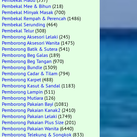
Pembekal Madu
(557)
Pembekal Mee & Bihun
(218)
Pembekal Minyak Masak
(700)
Pembekal Rempah & Perencah
(1486)
Pembekal Serunding
(464)
Pembekal Telur
(308)
Pemborong Aksesori Lelaki
(245)
Pemborong Aksesori Wanita
(1475)
Pemborong Batik & Sutera
(541)
Pemborong Beg Galas
(189)
Pemborong Beg Tangan
(970)
Pemborong Bundle
(1309)
Pemborong Cadar & Tilam
(794)
Pemborong Karpet
(488)
Pemborong Kasut & Sandal
(1183)
Pemborong Lampin
(511)
Pemborong Mutiara
(126)
Pemborong Pakaian Bayi
(1081)
Pemborong Pakaian Kanak2
(2410)
Pemborong Pakaian Lelaki
(1749)
Pemborong Pakaian Plus Size
(201)
Pemborong Pakaian Wanita
(6440)
Pemborong Telekung & Songkok
(833)