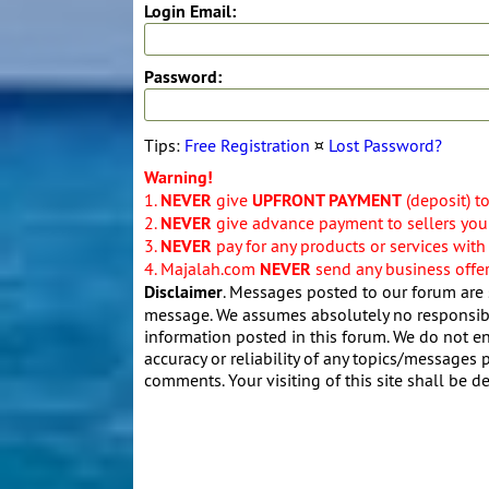
Login Email:
Password:
Tips:
Free Registration
¤
Lost Password?
Warning!
1.
NEVER
give
UPFRONT PAYMENT
(deposit) t
2.
NEVER
give advance payment to sellers you 
3.
NEVER
pay for any products or services with
4. Majalah.com
NEVER
send any business offers
Disclaimer
. Messages posted to our forum are 
message. We assumes absolutely no responsibil
information posted in this forum. We do not en
accuracy or reliability of any topics/messages p
comments. Your visiting of this site shall be d