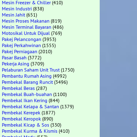
Mesin Freezer & Chiller
(410)
Mesin Industri
(838)
Mesin Jahit
(651)
Mesin Proses Makanan
(819)
Mesin Terminal Bayaran
(486)
Motosikal Untuk Dijual
(769)
Pakej Pelancongan
(3953)
Pakej Perkahwinan
(1555)
Pakej Perniagaan
(2010)
Pasar Basah
(3772)
Pekerja Asing
(3709)
Pelaburan Saham Unit Trust
(1750)
Pembantu Rumah Asing
(4992)
Pembekal Barang Runcit
(3496)
Pembekal Beras
(287)
Pembekal Buah-buahan
(1100)
Pembekal Ikan Kering
(844)
Pembekal Kelapa & Santan
(1379)
Pembekal Kerepek
(1877)
Pembekal Keropok
(890)
Pembekal Kicap & Sos
(330)
Pembekal Kurma & Kismis
(410)