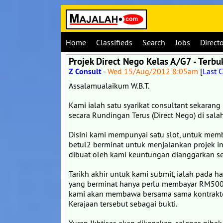
Home
Classifieds
Search
Jobs
Direct
Projek Direct Nego Kelas A/G7 - Terbu
Z Consult
-
Wed 15/Aug/2012 8:05am
[
Last 
Assalamualaikum W.B.T.
Kami ialah satu syarikat consultant sekaran
secara Rundingan Terus (Direct Nego) di sala
Disini kami mempunyai satu slot, untuk mem
betul2 berminat untuk menjalankan projek ini
dibuat oleh kami keuntungan dianggarkan se
Tarikh akhir untuk kami submit, ialah pada h
yang berminat hanya perlu membayar RM5000 i
kami akan membawa bersama sama kontraktor
Kerajaan tersebut sebagai bukti.