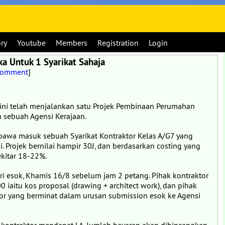
ory
Youtube
Members
Registration
Login
ka Untuk 1 Syarikat Sahaja
Comment
]
g ini telah menjalankan satu Projek Pembinaan Perumahan
h sebuah Agensi Kerajaan.
bawa masuk sebuah Syarikat Kontraktor Kelas A/G7 yang
. Projek bernilai hampir 30J, dan berdasarkan costing yang
kitar 18-22%.
ari esok, Khamis 16/8 sebelum jam 2 petang. Pihak kontraktor
aitu kos proposal (drawing + architect work), dan pihak
 yang berminat dalam urusan submission esok ke Agensi