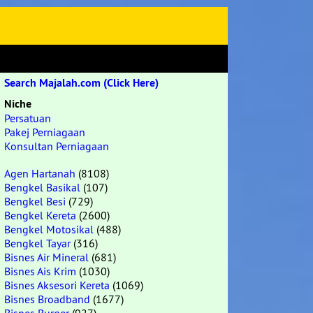
Search Majalah.com (Click Here)
Niche
Persatuan
Pakej Perniagaan
Konsultan Perniagaan
Agen Hartanah
(8108)
Bengkel Basikal
(107)
Bengkel Besi
(729)
Bengkel Kereta
(2600)
Bengkel Motosikal
(488)
Bengkel Tayar
(316)
Bisnes Air Mineral
(681)
Bisnes Ais Krim
(1030)
Bisnes Aksesori Kereta
(1069)
Bisnes Broadband
(1677)