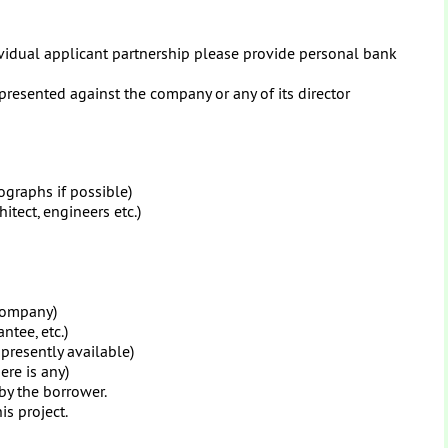
n
ividual applicant partnership please provide personal bank
presented against the company or any of its director
ographs if possible)
itect, engineers etc.)
 company)
ntee, etc.)
 presently available)
ere is any)
by the borrower.
s project.