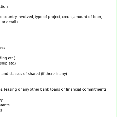
llion
 country involved, type of project, credit, amount of loan,
lar details.
ess
ding etc.)
ship etc.)
nd classes of shared (if there is any)
es, leasing or any other bank loans or financial commitments
ey
ntants
rs