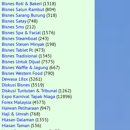
Bisnes Roti & Bakeri
(1318)
Bisnes Salun Rambut
(804)
Bisnes Sarang Burung
(318)
Bisnes Satay
(748)
Bisnes Sms
(212)
Bisnes Spa & Facial
(1576)
Bisnes Steamboat
(243)
Bisnes Stesen Minyak
(198)
Bisnes Tablet Pc
(473)
Bisnes Tradisional
(1345)
Bisnes Untuk Dijual
(7575)
Bisnes Waffle & Jagung
(667)
Bisnes Western Food
(790)
Dewasa 18sx
(3261)
Diskusi Bisnes
(3519)
Diskusi Tuntutan & Tribunal
(1262)
Expo Karnival Tapak Niaga
(12896)
Forex Malaysia
(4573)
Haiwan Peliharaan
(947)
Haji & Umrah
(768)
Hiasan Dalaman
(1355)
Hiasan Taman
(536)