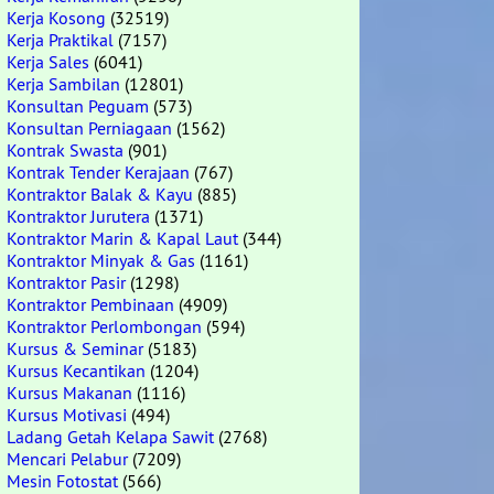
Kerja Kosong
(32519)
Kerja Praktikal
(7157)
Kerja Sales
(6041)
Kerja Sambilan
(12801)
Konsultan Peguam
(573)
Konsultan Perniagaan
(1562)
Kontrak Swasta
(901)
Kontrak Tender Kerajaan
(767)
Kontraktor Balak & Kayu
(885)
Kontraktor Jurutera
(1371)
Kontraktor Marin & Kapal Laut
(344)
Kontraktor Minyak & Gas
(1161)
Kontraktor Pasir
(1298)
Kontraktor Pembinaan
(4909)
Kontraktor Perlombongan
(594)
Kursus & Seminar
(5183)
Kursus Kecantikan
(1204)
Kursus Makanan
(1116)
Kursus Motivasi
(494)
Ladang Getah Kelapa Sawit
(2768)
Mencari Pelabur
(7209)
Mesin Fotostat
(566)