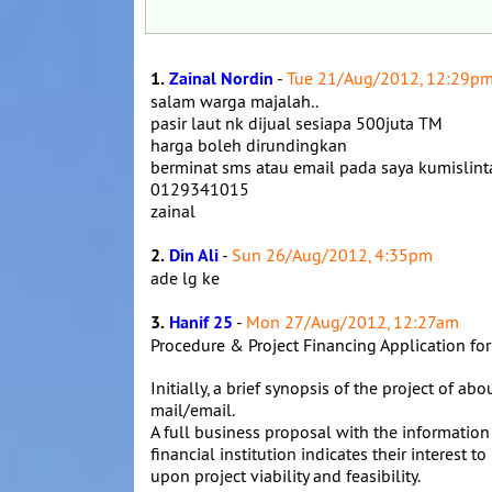
1.
Zainal Nordin
-
Tue 21/Aug/2012, 12:29p
salam warga majalah..
pasir laut nk dijual sesiapa 500juta TM
harga boleh dirundingkan
berminat sms atau email pada saya kumisl
0129341015
zainal
2.
Din Ali
-
Sun 26/Aug/2012, 4:35pm
ade lg ke
3.
Hanif 25
-
Mon 27/Aug/2012, 12:27am
Procedure & Project Financing Application fo
Initially, a brief synopsis of the project of a
mail/email.
A full business proposal with the information
financial institution indicates their interest 
upon project viability and feasibility.