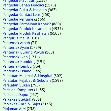
Pengedar Alat Tulis
(1236)
Pengedar Bahan Pencuci
(1178)
Pengedar Buku & Majalah
(967)
Pengedar Contact Lens
(350)
Pengedar Perfume
(2366)
Pengedar Permainan Kanak2
(880)
Pengedar Produk Kecantikan
(4937)
Pengedar Produk Kesihatan
(6105)
Pengurus Majlis
(1018)
Penternak Arnab
(74)
Penternak Ayam
(1799)
Penternak Burung Puyuh
(168)
Penternak Ikan
(1244)
Penternak Kambing
(591)
Penternak Lembu
(734)
Penternak Udang
(545)
Peralatan Makmal & Hospital
(602)
Peralatan Pejabat & Sekolah
(1598)
Peralatan Sukan
(795)
Perisian Komputer
(1435)
Perkakas Dapur
(957)
Perkakas Elektrik
(865)
Perkakas Rm2 & Gajet
(2143)
Pinjaman AIM
(238)