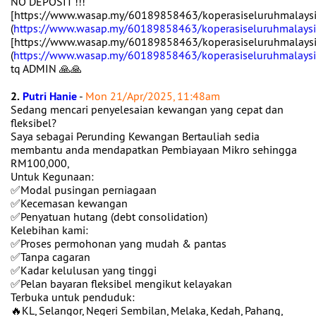
NO DEPOSIT !!!
[https://www.wasap.my/60189858463/koperasiseluruhmalaysi
(
https://www.wasap.my/60189858463/koperasiseluruhmalaysia
[https://www.wasap.my/60189858463/koperasiseluruhmalaysi
(
https://www.wasap.my/60189858463/koperasiseluruhmalaysia
tq ADMIN 🙏🙏
2.
Putri Hanie
-
Mon 21/Apr/2025, 11:48am
Sedang mencari penyelesaian kewangan yang cepat dan
fleksibel?
Saya sebagai Perunding Kewangan Bertauliah sedia
membantu anda mendapatkan Pembiayaan Mikro sehingga
RM100,000,
Untuk Kegunaan:
✅Modal pusingan perniagaan
✅Kecemasan kewangan
✅Penyatuan hutang (debt consolidation)
Kelebihan kami:
✅Proses permohonan yang mudah & pantas
✅Tanpa cagaran
✅Kadar kelulusan yang tinggi
✅Pelan bayaran fleksibel mengikut kelayakan
Terbuka untuk penduduk:
🔥KL, Selangor, Negeri Sembilan, Melaka, Kedah, Pahang,