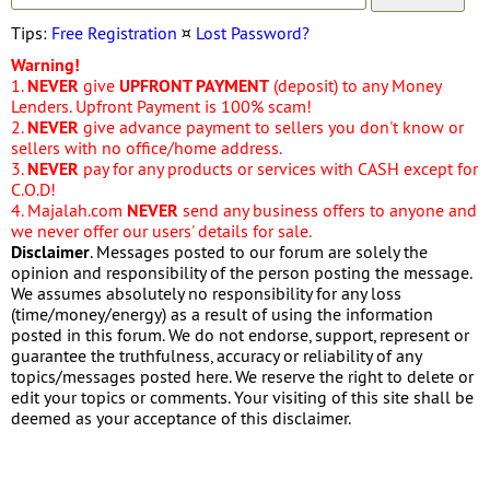
Tips:
Free Registration
¤
Lost Password?
Warning!
1.
NEVER
give
UPFRONT PAYMENT
(deposit) to any Money
Lenders. Upfront Payment is 100% scam!
2.
NEVER
give advance payment to sellers you don't know or
sellers with no office/home address.
3.
NEVER
pay for any products or services with CASH except for
C.O.D!
4. Majalah.com
NEVER
send any business offers to anyone and
we never offer our users' details for sale.
Disclaimer
. Messages posted to our forum are solely the
opinion and responsibility of the person posting the message.
We assumes absolutely no responsibility for any loss
(time/money/energy) as a result of using the information
posted in this forum. We do not endorse, support, represent or
guarantee the truthfulness, accuracy or reliability of any
topics/messages posted here. We reserve the right to delete or
edit your topics or comments. Your visiting of this site shall be
deemed as your acceptance of this disclaimer.