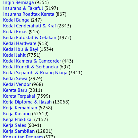
Ingin Berniaga
(9551)
Insurans & Takaful
(3197)
Insurans Roadtax Kereta
(867)
Kedai Bunga
(247)
Kedai Cenderahati & Kraf
(2843)
Kedai Emas
(913)
Kedai Fotostat & Cetakan
(3972)
Kedai Hardware
(918)
Kedai Ibu & Bayi
(1334)
Kedai Jahit
(7751)
Kedai Kamera & Camcorder
(443)
Kedai Runcit & Serbaneka
(697)
Kedai Separuh & Ruang Niaga
(3411)
Kedai Sewa
(2924)
Kedai Vendor
(968)
Kereta Baru
(2811)
Kereta Terpakai
(7599)
Kerja Diploma & Ijazah
(13068)
Kerja Kemahiran
(5238)
Kerja Kosong
(32519)
Kerja Praktikal
(7157)
Kerja Sales
(6041)
Kerja Sambilan
(12801)
Konsultan Peguam
(573)