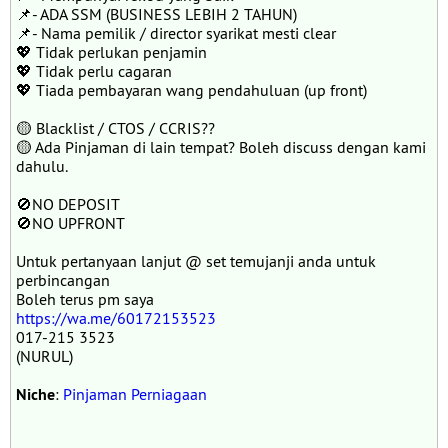
📌- ADA SSM (BUSINESS LEBIH 2 TAHUN)
📌- Nama pemilik / director syarikat mesti clear
💖 Tidak perlukan penjamin
💖 Tidak perlu cagaran
💖 Tiada pembayaran wang pendahuluan (up front)
🟡 Blacklist / CTOS / CCRIS??
🟡 Ada Pinjaman di lain tempat? Boleh discuss dengan kami
dahulu.
🚫NO DEPOSIT
🚫NO UPFRONT
Untuk pertanyaan lanjut @ set temujanji anda untuk
perbincangan
Boleh terus pm saya
https://wa.me/60172153523
017-215 3523
(NURUL)
Niche
:
Pinjaman Perniagaan