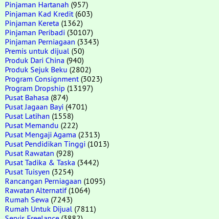
Pinjaman Hartanah
(957)
Pinjaman Kad Kredit
(603)
Pinjaman Kereta
(1362)
Pinjaman Peribadi
(30107)
Pinjaman Perniagaan
(3343)
Premis untuk dijual
(50)
Produk Dari China
(940)
Produk Sejuk Beku
(2802)
Program Consignment
(3023)
Program Dropship
(13197)
Pusat Bahasa
(874)
Pusat Jagaan Bayi
(4701)
Pusat Latihan
(1558)
Pusat Memandu
(222)
Pusat Mengaji Agama
(2313)
Pusat Pendidikan Tinggi
(1013)
Pusat Rawatan
(928)
Pusat Tadika & Taska
(3442)
Pusat Tuisyen
(3254)
Rancangan Perniagaan
(1095)
Rawatan Alternatif
(1064)
Rumah Sewa
(7243)
Rumah Untuk Dijual
(7811)
Servis Freelance
(3882)