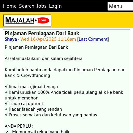
Home
Search
Jobs
Login
Pinjaman Perniagaan Dari Bank
Shaya
-
Wed 16/Apr/2025 11:16am
[
Last Comment
]
Pinjaman Perniagaan Dari Bank
Assalamualaikum dan salam sejahtera
Kami boleh bantu anda dapatkan Pinjaman Perniagaan dari
Bank & Crowdfunding
√ Jimat masa, jimat tenaga
√ Kami uruskan 100%. Anda tidak perlu ulang alik ke bank
untuk memohon
√ Tiada caj upfront
√ Kadar faedah yang rendah
√ Proses semakan dan kelulusan yang pantas
ANDA PERLU :
📌- Mempunyai rekod yang baik