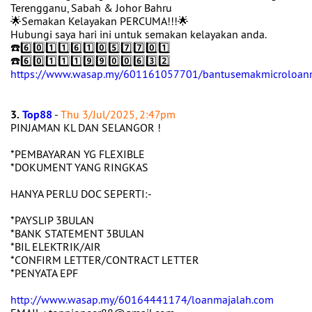
Terengganu, Sabah & Johor Bahru
🌟Semakan Kelayakan PERCUMA!!!🌟
Hubungi saya hari ini untuk semakan kelayakan anda.
☎️6️⃣0️⃣1️⃣1️⃣6️⃣1️⃣0️⃣5️⃣7️⃣7️⃣0️⃣1️⃣
☎️6️⃣0️⃣1️⃣1️⃣1️⃣9️⃣9️⃣0️⃣0️⃣6️⃣3️⃣2️⃣
https://www.wasap.my/601161057701/bantusemakmicroloan
3.
Top88
-
Thu 3/Jul/2025, 2:47pm
PINJAMAN KL DAN SELANGOR !
*PEMBAYARAN YG FLEXIBLE
*DOKUMENT YANG RINGKAS
HANYA PERLU DOC SEPERTI:-
*PAYSLIP 3BULAN
*BANK STATEMENT 3BULAN
*BIL ELEKTRIK/AIR
*CONFIRM LETTER/CONTRACT LETTER
*PENYATA EPF
http://www.wasap.my/60164441174/loanmajalah.com