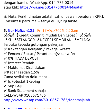
dengan kami di WhatsApp: 014-775 0014
atau klik:
https://wa.me/60147750014/Majalah
⚠️ Nota: Perkhidmatan adalah sah di bawah peraturan KPKT.
Konsultasi percuma — tanya dulu, rugi takde.
5.
Nur Nafizah121
-
Fri 17/Oct/2025, 9:20am
💰💰💰【Kredit Komuniti Mudah Dan Cepat 】💰💰💰
📍KL 📍SELANGOR 📍NEGERI SEMBILAN 📍MELAKA
Terbuka kepada golongan pekerjaan
✅ Kakitangan Kerajaan / Pekerja Swasta
✅ Pencen / Socso / Peruntukan(Askar wife)
✅ 0% TIADA DEPOSIT
✅ Interest Rendah
✅ Maklumat Dirahsiakan
✅Kadar Faedah 1.5%
Cuma sediakan dokument ..
✔ Ic Fotostat 1Keping
✔ Slip Gaji
✔ Bank Statement sahaja
CALL/WSAP 0108371766
http://www.wasap.com/60108371766/loanmajalah