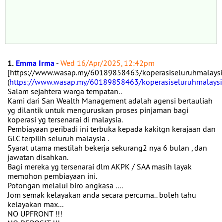
1.
Emma Irma
-
Wed 16/Apr/2025, 12:42pm
[https://www.wasap.my/60189858463/koperasiseluruhmalaysi
(
https://www.wasap.my/60189858463/koperasiseluruhmalaysia
Salam sejahtera warga tempatan..
Kami dari San Wealth Management adalah agensi bertauliah
yg dilantik untuk menguruskan proses pinjaman bagi
koperasi yg tersenarai di malaysia.
Pembiayaan peribadi ini terbuka kepada kakitgn kerajaan dan
GLC terpilih seluruh malaysia .
Syarat utama mestilah bekerja sekurang2 nya 6 bulan , dan
jawatan disahkan.
Bagi mereka yg tersenarai dlm AKPK / SAA masih layak
memohon pembiayaan ini.
Potongan melalui biro angkasa ....
Jom semak kelayakan anda secara percuma.. boleh tahu
kelayakan max...
NO UPFRONT !!!