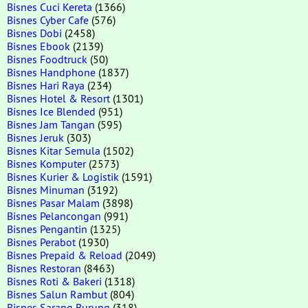
Bisnes Cuci Kereta
(1366)
Bisnes Cyber Cafe
(576)
Bisnes Dobi
(2458)
Bisnes Ebook
(2139)
Bisnes Foodtruck
(50)
Bisnes Handphone
(1837)
Bisnes Hari Raya
(234)
Bisnes Hotel & Resort
(1301)
Bisnes Ice Blended
(951)
Bisnes Jam Tangan
(595)
Bisnes Jeruk
(303)
Bisnes Kitar Semula
(1502)
Bisnes Komputer
(2573)
Bisnes Kurier & Logistik
(1591)
Bisnes Minuman
(3192)
Bisnes Pasar Malam
(3898)
Bisnes Pelancongan
(991)
Bisnes Pengantin
(1325)
Bisnes Perabot
(1930)
Bisnes Prepaid & Reload
(2049)
Bisnes Restoran
(8463)
Bisnes Roti & Bakeri
(1318)
Bisnes Salun Rambut
(804)
Bisnes Sarang Burung
(318)