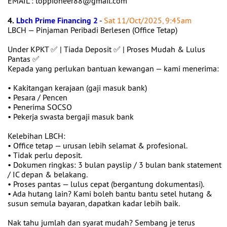
EMAIL : toppioneer88@gmail.com
4.
Lbch Prime Financing 2
-
Sat 11/Oct/2025, 9:45am
LBCH — Pinjaman Peribadi Berlesen (Office Tetap)
Under KPKT ✅ | Tiada Deposit ✅ | Proses Mudah & Lulus
Pantas ✅
Kepada yang perlukan bantuan kewangan — kami menerima:
• Kakitangan kerajaan (gaji masuk bank)
• Pesara / Pencen
• Penerima SOCSO
• Pekerja swasta bergaji masuk bank
Kelebihan LBCH:
• Office tetap — urusan lebih selamat & profesional.
• Tidak perlu deposit.
• Dokumen ringkas: 3 bulan payslip / 3 bulan bank statement
/ IC depan & belakang.
• Proses pantas — lulus cepat (bergantung dokumentasi).
• Ada hutang lain? Kami boleh bantu bantu setel hutang &
susun semula bayaran, dapatkan kadar lebih baik.
Nak tahu jumlah dan syarat mudah? Sembang je terus