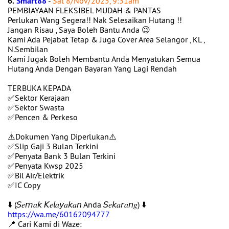
6.
Smart88
-
Sat 8/Nov/2025, 9:31am
PEMBIAYAAN FLEKSIBEL MUDAH & PANTAS
Perlukan Wang Segera!! Nak Selesaikan Hutang !!
Jangan Risau , Saya Boleh Bantu Anda 😉
Kami Ada Pejabat Tetap & Juga Cover Area Selangor , KL ,
N.Sembilan
Kami Jugak Boleh Membantu Anda Menyatukan Semua
Hutang Anda Dengan Bayaran Yang Lagi Rendah
TERBUKA KEPADA
✅Sektor Kerajaan
✅Sektor Swasta
✅Pencen & Perkeso
⚠️Dokumen Yang Diperlukan⚠️
✅Slip Gaji 3 Bulan Terkini
✅Penyata Bank 3 Bulan Terkini
✅Penyata Kwsp 2025
✅Bil Air/Elektrik
✅IC Copy
⬇️ (𝘚𝑒𝘮𝑎𝘬 𝘒𝑒𝘭𝑎𝘺𝑎𝘬𝑎𝘯 Anda 𝘚𝑒𝘬𝑎𝘳𝑎𝘯𝑔) ⬇️
https://wa.me/60162094777
📍 Cari Kami di Waze: