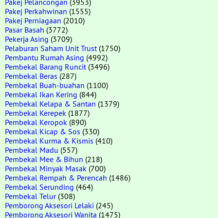
Pakej Pelancongan
(3953)
Pakej Perkahwinan
(1555)
Pakej Perniagaan
(2010)
Pasar Basah
(3772)
Pekerja Asing
(3709)
Pelaburan Saham Unit Trust
(1750)
Pembantu Rumah Asing
(4992)
Pembekal Barang Runcit
(3496)
Pembekal Beras
(287)
Pembekal Buah-buahan
(1100)
Pembekal Ikan Kering
(844)
Pembekal Kelapa & Santan
(1379)
Pembekal Kerepek
(1877)
Pembekal Keropok
(890)
Pembekal Kicap & Sos
(330)
Pembekal Kurma & Kismis
(410)
Pembekal Madu
(557)
Pembekal Mee & Bihun
(218)
Pembekal Minyak Masak
(700)
Pembekal Rempah & Perencah
(1486)
Pembekal Serunding
(464)
Pembekal Telur
(308)
Pemborong Aksesori Lelaki
(245)
Pemborong Aksesori Wanita
(1475)