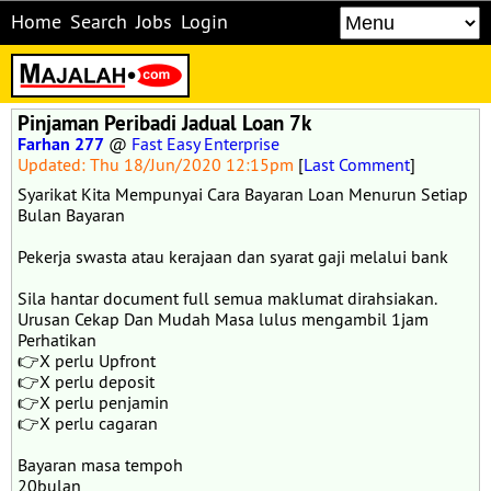
Home
Search
Jobs
Login
Pinjaman Peribadi Jadual Loan 7k
Farhan 277
@
Fast Easy Enterprise
Updated: Thu 18/Jun/2020 12:15pm
[
Last Comment
]
Syarikat Kita Mempunyai Cara Bayaran Loan Menurun Setiap
Bulan Bayaran
Pekerja swasta atau kerajaan dan syarat gaji melalui bank
Sila hantar document full semua maklumat dirahsiakan.
Urusan Cekap Dan Mudah Masa lulus mengambil 1jam
Perhatikan
👉X perlu Upfront
👉X perlu deposit
👉X perlu penjamin
👉X perlu cagaran
Bayaran masa tempoh
20bulan