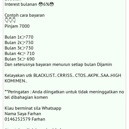
Interest bulanan 😳6%😳
Contoh cara bayaran
👇👇👇
Pinjam 7000
Bulan 1👉770
Bulan 2👉750
Bulan 3👉730
Bulan 4👉 710
Bulan 5👉 690
Dan seterusnya bayaran menurun setiap bulan Dijamin
Kelayakan utk BLACKLIST.. CRRISS.. CTOS..AKPK..SAA..HIGH
KOMIMEN..
**Peringatan : Anda diingatkan untuk tidak meninggalkan no
tel dibahagian komen
Klau berminat sila Whatsapp
Nama Saya Farhan
0146252579 Farhan